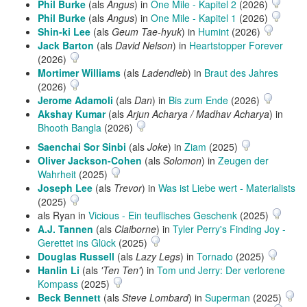
Phil Burke
(als
Angus
) in
One Mile - Kapitel 2
(2026)
Phil Burke
(als
Angus
) in
One Mile - Kapitel 1
(2026)
Shin-ki Lee
(als
Geum Tae-hyuk
) in
Humint
(2026)
Jack Barton
(als
David Nelson
) in
Heartstopper Forever
(2026)
Mortimer Williams
(als
Ladendieb
) in
Braut des Jahres
(2026)
Jerome Adamoli
(als
Dan
) in
Bis zum Ende
(2026)
Akshay Kumar
(als
Arjun Acharya / Madhav Acharya
) in
Bhooth Bangla
(2026)
Saenchai Sor Sinbi
(als
Joke
) in
Ziam
(2025)
Oliver Jackson-Cohen
(als
Solomon
) in
Zeugen der
Wahrheit
(2025)
Joseph Lee
(als
Trevor
) in
Was ist Liebe wert - Materialists
(2025)
als Ryan in
Vicious - Ein teuflisches Geschenk
(2025)
A.J. Tannen
(als
Claiborne
) in
Tyler Perry's Finding Joy -
Gerettet ins Glück
(2025)
Douglas Russell
(als
Lazy Legs
) in
Tornado
(2025)
Hanlin Li
(als
'Ten Ten'
) in
Tom und Jerry: Der verlorene
Kompass
(2025)
Beck Bennett
(als
Steve Lombard
) in
Superman
(2025)