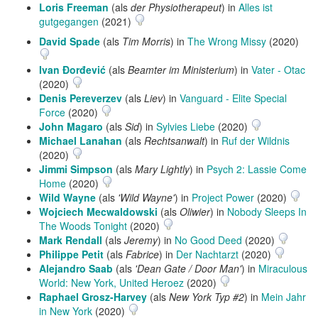
Loris Freeman
(als
der Physiotherapeut
) in
Alles ist
gutgegangen
(2021)
David Spade
(als
Tim Morris
) in
The Wrong Missy
(2020)
Ivan Đorđević
(als
Beamter im Ministerium
) in
Vater - Otac
(2020)
Denis Pereverzev
(als
Liev
) in
Vanguard - Elite Special
Force
(2020)
John Magaro
(als
Sid
) in
Sylvies Liebe
(2020)
Michael Lanahan
(als
Rechtsanwalt
) in
Ruf der Wildnis
(2020)
Jimmi Simpson
(als
Mary Lightly
) in
Psych 2: Lassie Come
Home
(2020)
Wild Wayne
(als
'Wild Wayne'
) in
Project Power
(2020)
Wojciech Mecwaldowski
(als
Oliwier
) in
Nobody Sleeps In
The Woods Tonight
(2020)
Mark Rendall
(als
Jeremy
) in
No Good Deed
(2020)
Philippe Petit
(als
Fabrice
) in
Der Nachtarzt
(2020)
Alejandro Saab
(als
'Dean Gate / Door Man'
) in
Miraculous
World: New York, United Heroez
(2020)
Raphael Grosz-Harvey
(als
New York Typ #2
) in
Mein Jahr
in New York
(2020)