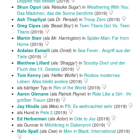
Doppelt hält besser
(2019)
Shun Oguri
(als
'Keisuke Suga'
) in
Weathering With You:
Das Mädchen, das die Sonne berührte
(2019)
Ash Thapliyal
(als
Dr. Persad
) in
Troop Zero
(2019)
Greg Cipes
(als
'Beast Boy'
) in
Teen Titans Go! Vs. Teen
Titans
(2019)
Martin Starr
(als
Mr. Harrington
) in
Spider-Man: Far from
Home
(2019)
Ardalan Esmaili
(als
Omid
) in
Sea Fever - Angriff aus der
Tiefe
(2019)
Matthew Lillard
(als
'Shaggy'
) in
Scooby-Doo! und der
Fluch des 13. Geistes
(2019)
Tom Kenny
(als
'Heffer Wolfe'
) in
Rockos modernes
Leben: Alles bleibt anders
(2019)
als bärtiger Typ in
Rim of the World
(2019)
Aaron Glenane
(als
Patrick Payne
) in
Ride Like a Girl - Ihr
größter Traum
(2019)
Jay Hindle
(als
Wes
) in
PS: Es weihnachtet sehr
(2019)
als Hund in
Pets 2
(2019)
Ed Herbstman
(als
Actor
) in
Ode to Joy
(2019)
als Gunnar in
Milchkrieg in Dalsmynni
(2019)
Rafe Spall
(als
Cee
) in
Men in Black: International
(2019)