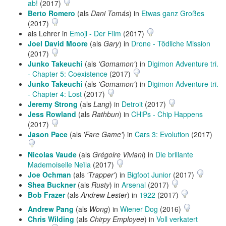
ab!
(2017)
Berto Romero
(als
Dani Tomás
) in
Etwas ganz Großes
(2017)
als Lehrer in
Emoji - Der Film
(2017)
Joel David Moore
(als
Gary
) in
Drone - Tödliche Mission
(2017)
Junko Takeuchi
(als
'Gomamon'
) in
Digimon Adventure tri.
- Chapter 5: Coexistence
(2017)
Junko Takeuchi
(als
'Gomamon'
) in
Digimon Adventure tri.
- Chapter 4: Lost
(2017)
Jeremy Strong
(als
Lang
) in
Detroit
(2017)
Jess Rowland
(als
Rathbun
) in
CHiPs - Chip Happens
(2017)
Jason Pace
(als
'Fare Game'
) in
Cars 3: Evolution
(2017)
Nicolas Vaude
(als
Grégoire Viviani
) in
Die brillante
Mademoiselle Neïla
(2017)
Joe Ochman
(als
'Trapper'
) in
Bigfoot Junior
(2017)
Shea Buckner
(als
Rusty
) in
Arsenal
(2017)
Bob Frazer
(als
Andrew Lester
) in
1922
(2017)
Andrew Pang
(als
Wong
) in
Wiener Dog
(2016)
Chris Wilding
(als
Chirpy Employee
) in
Voll verkatert