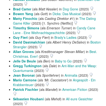
(2023)
Brad Carter
(als
Matt Kessler
) in
Dog Gone
(2023)
Bowen Yang
(als
Gott
) in
Dicks: Das Musical
(2023)
Matty Finochio
(als
Casting Direktor #1
) in
The Dating
Game Killer
(2023) [1. Synchro (Netflix)]
Timothy Simons
(als
Emerson Turner
) in
Candy Cane
Lane - Eine Weihnachtsgeschichte
(2023)
Guy Fieri
(als
Guy Fieri
) in
Brady's Ladies
(2023)
David Dastmalchian
(als
Albert Henry DeSalvo
) in
Boston
Strangler
(2023)
Allan Groves
(als
Kreditmanager Stevan Millar
) in
Best.
Christmas. Ever!
(2023)
Jelle De Beule
(als
Ben
) in
Baby to Go
(2023)
Gregg Turkington
(als
Dale
) in
Ant-Man and the Wasp:
Quantumania
(2023)
Jean Boronat
(als
Sportlehrer
) in
Animalia
(2023)
Mario Cantone
(als
'Mr. Cacciatore'
) in
Angespült - Ein
Krabbenteuer
(2023)
Patrick Fischler
(als
Mandel
) in
American Fiction
(2023)
Sébastien Houbani
(als
Mehdi
) in
All eure Gesichter
(2023)