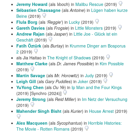
Jeremy Howard
(als
Vooch
) in
Malibu Rescue
(2019)
Sébastien Chassagne
(als
Antoine
) in
Lügen haben kurze
Beine
(2019)
Flula Borg
(als
'Reggie'
) in
Lucky
(2019)
Gareth Davies
(als
Frogsie
) in
Little Monsters
(2019)
Andrew Rajan
(als
Jasper
) in
Little Joe - Glück ist ein
Geschäft
(2019)
Fatih Öztürk
(als
Burtay
) in
Krumme Dinger am Bosporus
2
(2019)
als Jia Haitao in
The Knight of Shadows
(2019)
Matthew Clarke
(als
Dr. James Possible
) in
Kim Possible
(2019)
Martin Savage
(als
Mr. Horowitz
) in
Judy
(2019)
Leigh Gill
(als
Gary Puddles
) in
Joker
(2019)
YuYong Chen
(als
Ou Yè
) in
Ip Man and the Four Kings
(2019) [Synchro (2024)]
Jeremy Strong
(als
Reid Miller
) in
Im Netz der Versuchung
(2019)
Mahender Singh Bisht
(als
Kurier
) in
House Arrest
(2019)
Alex Macqueen
(als
Sycophantus
) in
Horrible Histories:
The Movie - Rotten Romans
(2019)