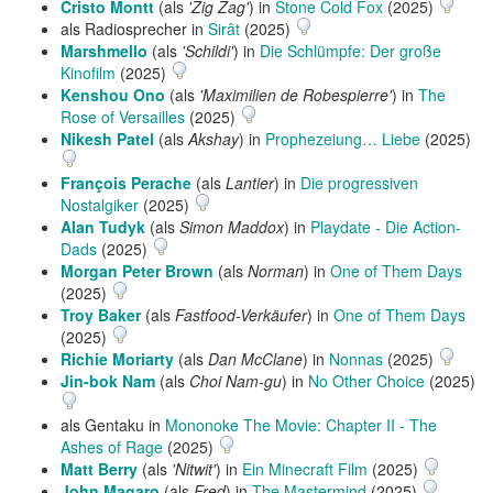
Cristo Montt
(als
'Zig Zag'
) in
Stone Cold Fox
(2025)
als Radiosprecher in
Sirât
(2025)
Marshmello
(als
'Schildi'
) in
Die Schlümpfe: Der große
Kinofilm
(2025)
Kenshou Ono
(als
'Maximilien de Robespierre'
) in
The
Rose of Versailles
(2025)
Nikesh Patel
(als
Akshay
) in
Prophezeiung… Liebe
(2025)
François Perache
(als
Lantier
) in
Die progressiven
Nostalgiker
(2025)
Alan Tudyk
(als
Simon Maddox
) in
Playdate - Die Action-
Dads
(2025)
Morgan Peter Brown
(als
Norman
) in
One of Them Days
(2025)
Troy Baker
(als
Fastfood-Verkäufer
) in
One of Them Days
(2025)
Richie Moriarty
(als
Dan McClane
) in
Nonnas
(2025)
Jin-bok Nam
(als
Choi Nam-gu
) in
No Other Choice
(2025)
als Gentaku in
Mononoke The Movie: Chapter II - The
Ashes of Rage
(2025)
Matt Berry
(als
'Nitwit'
) in
Ein Minecraft Film
(2025)
John Magaro
(als
Fred
) in
The Mastermind
(2025)