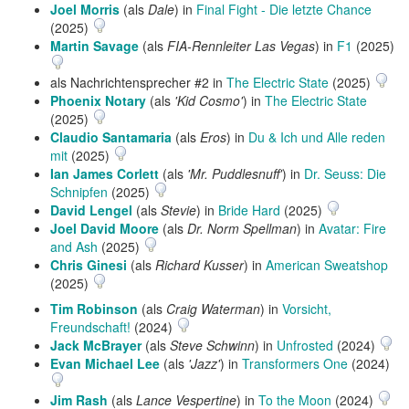
Joel Morris
(als
Dale
) in
Final Fight - Die letzte Chance
(2025)
Martin Savage
(als
FIA-Rennleiter Las Vegas
) in
F1
(2025)
als Nachrichtensprecher #2 in
The Electric State
(2025)
Phoenix Notary
(als
'Kid Cosmo'
) in
The Electric State
(2025)
Claudio Santamaria
(als
Eros
) in
Du & Ich und Alle reden
mit
(2025)
Ian James Corlett
(als
'Mr. Puddlesnuff'
) in
Dr. Seuss: Die
Schnipfen
(2025)
David Lengel
(als
Stevie
) in
Bride Hard
(2025)
Joel David Moore
(als
Dr. Norm Spellman
) in
Avatar: Fire
and Ash
(2025)
Chris Ginesi
(als
Richard Kusser
) in
American Sweatshop
(2025)
Tim Robinson
(als
Craig Waterman
) in
Vorsicht,
Freundschaft!
(2024)
Jack McBrayer
(als
Steve Schwinn
) in
Unfrosted
(2024)
Evan Michael Lee
(als
'Jazz'
) in
Transformers One
(2024)
Jim Rash
(als
Lance Vespertine
) in
To the Moon
(2024)