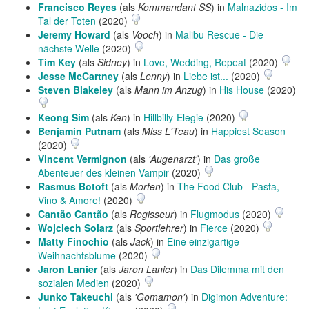
Francisco Reyes
(als
Kommandant SS
) in
Malnazidos - Im
Tal der Toten
(2020)
Jeremy Howard
(als
Vooch
) in
Malibu Rescue - Die
nächste Welle
(2020)
Tim Key
(als
Sidney
) in
Love, Wedding, Repeat
(2020)
Jesse McCartney
(als
Lenny
) in
Liebe ist...
(2020)
Steven Blakeley
(als
Mann im Anzug
) in
His House
(2020)
Keong Sim
(als
Ken
) in
Hillbilly-Elegie
(2020)
Benjamin Putnam
(als
Miss L'Teau
) in
Happiest Season
(2020)
Vincent Vermignon
(als
'Augenarzt'
) in
Das große
Abenteuer des kleinen Vampir
(2020)
Rasmus Botoft
(als
Morten
) in
The Food Club - Pasta,
Vino & Amore!
(2020)
Cantão Cantão
(als
Regisseur
) in
Flugmodus
(2020)
Wojciech Solarz
(als
Sportlehrer
) in
Fierce
(2020)
Matty Finochio
(als
Jack
) in
Eine einzigartige
Weihnachtsblume
(2020)
Jaron Lanier
(als
Jaron Lanier
) in
Das Dilemma mit den
sozialen Medien
(2020)
Junko Takeuchi
(als
'Gomamon'
) in
Digimon Adventure: