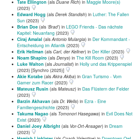
Tate Ellington
(als
Duane Rich
) in
Maggie Moore(s)
(2023)
Edward Hogg
(als
Derek Standish
) in
Luther: The Fallen
Sun
(2023)
Brian Doe
(als
'Brad'
) in
LEGO Friends - Das nächste
Kapitel: Neuanfang
(2023)
Ciraj Amalal
(als
Antonio Mulargia
) in
Der Kommandant -
Entscheidung im Atlantik
(2023)
Erik Hellman
(als
Carl, der Kellner
) in
Der Killer
(2023)
Noam Shapiro
(als
Denys
) in
The Kill Room
(2023)
Luke Walton
(als
Journalist
) in
Holly und das Krippenspiel
(2023) [Synchro (2025)]
Akie Kotabe
(als
Akira Akiba
) in
Gran Turismo - Vom
Gamer zum Racer
(2023)
Mateusz Rusin
(als
Mateusz
) in
Das Flüstern der Felder
(2023)
Barzin Akhavan
(als
Dr. Wells
) in
Ezra - Eine
Familiengeschichte
(2023)
Takuma Nagao
(als
Tomonori Hasegawa
) in
Evil Does Not
Exist
(2023)
Daniel Joey Albright
(als
Vor-Ort-Ansager
) in
Dream
(2023)
Hamish Linklater
(als
Coach Valentine
) in
Downtown Owl