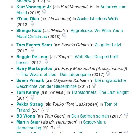
Shadow
(2018)
Kurt Vonnegut Jr.
(als
Kurt Vonnegut Jr.
) in
Aufbruch zum
Mond
(2018)
Yi'nan Diao
(als
Lin Jiadong
) in
Asche ist reines Weiß
(2018)
Shingo Kato
(als
'Haida'
) in
Aggretsuko: We Wish You a
Metal Christmas
(2018)
Tom Everett Scott
(als
Ronald Odom
) in
Zu guter Letzt
(2017)
Reggie De Leon
(als
Shep
) in
Wuff Star: Doppelt bellt
besser
(2017)
Harry Markopolos
(als
Harry Markopolos (Archivmaterial)
)
in
The Wizard of Lies - Das Lügengenie
(2017)
Søren Pilmark
(als
Odysseus Karlsen
) in
Die unglaubliche
Geschichte von der Riesenbirne
(2017)
Tom Kenny
(als
'Wheels'
) in
Transformers: The Last Knight
(2017)
Pekka Strang
(als
Touko 'Tom' Laaksonen
) in
Tom of
Finland
(2017)
BD Wong
(als
Tom Chen
) in
Den Sternen so nah
(2017)
Martin Starr
(als
Mr. Harrington
) in
Spider-Man:
Homecoming
(2017)