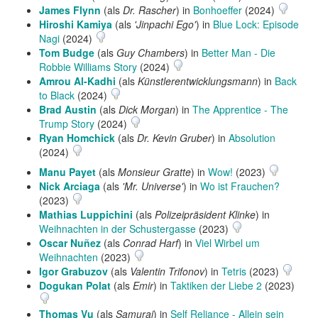
James Flynn
(als
Dr. Rascher
) in
Bonhoeffer
(2024)
Hiroshi Kamiya
(als
'Jinpachi Ego'
) in
Blue Lock: Episode
Nagi
(2024)
Tom Budge
(als
Guy Chambers
) in
Better Man - Die
Robbie Williams Story
(2024)
Amrou Al-Kadhi
(als
Künstlerentwicklungsmann
) in
Back
to Black
(2024)
Brad Austin
(als
Dick Morgan
) in
The Apprentice - The
Trump Story
(2024)
Ryan Homchick
(als
Dr. Kevin Gruber
) in
Absolution
(2024)
Manu Payet
(als
Monsieur Gratte
) in
Wow!
(2023)
Nick Arciaga
(als
'Mr. Universe'
) in
Wo ist Frauchen?
(2023)
Mathias Luppichini
(als
Polizeipräsident Klinke
) in
Weihnachten in der Schustergasse
(2023)
Oscar Nuñez
(als
Conrad Harf
) in
Viel Wirbel um
Weihnachten
(2023)
Igor Grabuzov
(als
Valentin Trifonov
) in
Tetris
(2023)
Dogukan Polat
(als
Emir
) in
Taktiken der Liebe 2
(2023)
Thomas Vu
(als
Samurai
) in
Self Reliance - Allein sein