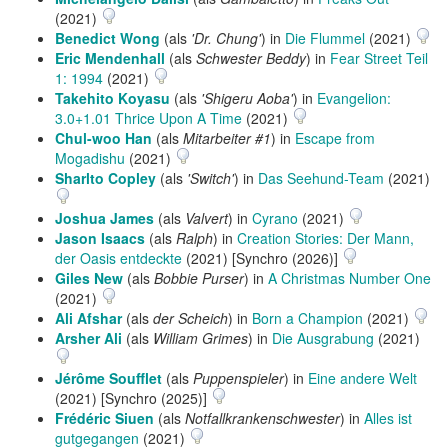
(2021)
Benedict Wong
(als
'Dr. Chung'
) in
Die Flummel
(2021)
Eric Mendenhall
(als
Schwester Beddy
) in
Fear Street Teil
1: 1994
(2021)
Takehito Koyasu
(als
'Shigeru Aoba'
) in
Evangelion:
3.0+1.01 Thrice Upon A Time
(2021)
Chul-woo Han
(als
Mitarbeiter #1
) in
Escape from
Mogadishu
(2021)
Sharlto Copley
(als
'Switch'
) in
Das Seehund-Team
(2021)
Joshua James
(als
Valvert
) in
Cyrano
(2021)
Jason Isaacs
(als
Ralph
) in
Creation Stories: Der Mann,
der Oasis entdeckte
(2021) [Synchro (2026)]
Giles New
(als
Bobbie Purser
) in
A Christmas Number One
(2021)
Ali Afshar
(als
der Scheich
) in
Born a Champion
(2021)
Arsher Ali
(als
William Grimes
) in
Die Ausgrabung
(2021)
Jérôme Soufflet
(als
Puppenspieler
) in
Eine andere Welt
(2021) [Synchro (2025)]
Frédéric Siuen
(als
Notfallkrankenschwester
) in
Alles ist
gutgegangen
(2021)