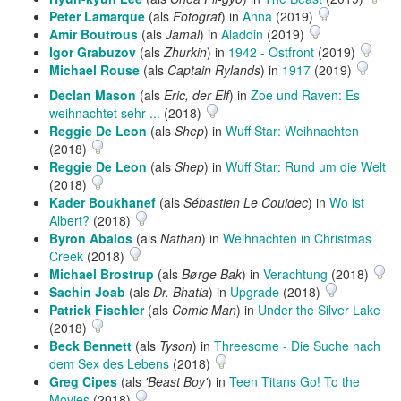
Peter Lamarque
(als
Fotograf
) in
Anna
(2019)
Amir Boutrous
(als
Jamal
) in
Aladdin
(2019)
Igor Grabuzov
(als
Zhurkin
) in
1942 - Ostfront
(2019)
Michael Rouse
(als
Captain Rylands
) in
1917
(2019)
Declan Mason
(als
Eric, der Elf
) in
Zoe und Raven: Es
weihnachtet sehr ...
(2018)
Reggie De Leon
(als
Shep
) in
Wuff Star: Weihnachten
(2018)
Reggie De Leon
(als
Shep
) in
Wuff Star: Rund um die Welt
(2018)
Kader Boukhanef
(als
Sébastien Le Couidec
) in
Wo ist
Albert?
(2018)
Byron Abalos
(als
Nathan
) in
Weihnachten in Christmas
Creek
(2018)
Michael Brostrup
(als
Børge Bak
) in
Verachtung
(2018)
Sachin Joab
(als
Dr. Bhatia
) in
Upgrade
(2018)
Patrick Fischler
(als
Comic Man
) in
Under the Silver Lake
(2018)
Beck Bennett
(als
Tyson
) in
Threesome - Die Suche nach
dem Sex des Lebens
(2018)
Greg Cipes
(als
'Beast Boy'
) in
Teen Titans Go! To the
Movies
(2018)