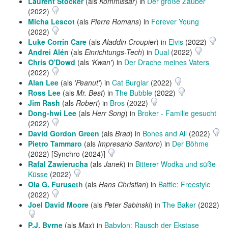
Laurent Stocker
(als
Kommissar
) in
Der große Zauber
(2022)
Micha Lescot
(als
Pierre Romans
) in
Forever Young
(2022)
Luke Corrin Care
(als
Aladdin Croupier
) in
Elvis
(2022)
Andrei Alén
(als
Einrichtungs-Tech
) in
Dual
(2022)
Chris O'Dowd
(als
'Kwan'
) in
Der Drache meines Vaters
(2022)
Alan Lee
(als
'Peanut'
) in
Cat Burglar
(2022)
Ross Lee
(als
Mr. Best
) in
The Bubble
(2022)
Jim Rash
(als
Robert
) in
Bros
(2022)
Dong-hwi Lee
(als
Herr Song
) in
Broker - Familie gesucht
(2022)
David Gordon Green
(als
Brad
) in
Bones and All
(2022)
Pietro Tammaro
(als
Impresario Santoro
) in
Der Böhme
(2022) [Synchro (2024)]
Rafal Zawierucha
(als
Janek
) in
Bitterer Wodka und süße
Küsse
(2022)
Ola G. Furuseth
(als
Hans Christian
) in
Battle: Freestyle
(2022)
Joel David Moore
(als
Peter Sabinski
) in
The Baker
(2022)
P.J. Byrne
(als
Max
) in
Babylon: Rausch der Ekstase