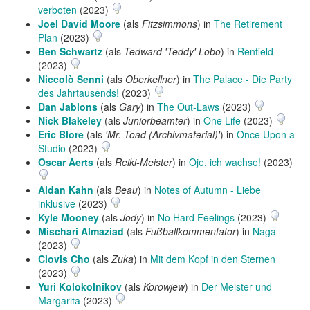
verboten
(2023)
Joel David Moore
(als
Fitzsimmons
) in
The Retirement
Plan
(2023)
Ben Schwartz
(als
Tedward 'Teddy' Lobo
) in
Renfield
(2023)
Niccolò Senni
(als
Oberkellner
) in
The Palace - Die Party
des Jahrtausends!
(2023)
Dan Jablons
(als
Gary
) in
The Out-Laws
(2023)
Nick Blakeley
(als
Juniorbeamter
) in
One Life
(2023)
Eric Blore
(als
'Mr. Toad (Archivmaterial)'
) in
Once Upon a
Studio
(2023)
Oscar Aerts
(als
Reiki-Meister
) in
Oje, ich wachse!
(2023)
Aidan Kahn
(als
Beau
) in
Notes of Autumn - Liebe
inklusive
(2023)
Kyle Mooney
(als
Jody
) in
No Hard Feelings
(2023)
Mischari Almaziad
(als
Fußballkommentator
) in
Naga
(2023)
Clovis Cho
(als
Zuka
) in
Mit dem Kopf in den Sternen
(2023)
Yuri Kolokolnikov
(als
Korowjew
) in
Der Meister und
Margarita
(2023)