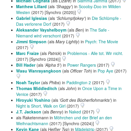
Michael Cognata
(als
Lizare
) in
Slamma Jamma
(2017)
Matthew Lillard
(als
'Shaggy'
) in
Scooby-Doo im Wilden
Westen
(2017) [Synchro (2020)]
Gabriel Iglesias
(als
'Schlumpfjokey'
) in
Die Schlümpfe -
Das verlorene Dorf
(2017)
Aleksander Vayshelboym
(als
Ben
) in
The Safe -
Niemand wird verschont
(2017)
Jimmi Simpson
(als
Mary Lightly
) in
Psych: The Movie
(2017)
Marc Fraize
(als
Patrick
) in
Problemos - Alle tot. Wir nicht.
(2017) [Synchro (2024)]
Bill Hader
(als
'Alpha 5'
) in
Power Rangers
(2017)
Wasu Wanrayangkoon
(als
Officer Toh
) in
Pop Aye
(2017)
Noah Taylor
(als
Phibs
) in
Paddington 2
(2017)
Thomas Middleditch
(als
John
) in
Once Upon a Time in
Venice
(2017)
Hiroyuki Yoshino
(als
'Gott des Bücherflohmarkts'
) in
Night is Short, Walk on Girl
(2017)
J.T. Jackson
(als
Benny
) in
Naked
(2017)
als Raketenmann in
Möhrchen und der Brief an den
Weihnachtsmann
(2017) [Synchro (2024)]
Kevin Kane
(als
Heißer Typ
) in
Mädelstrip
(2017)