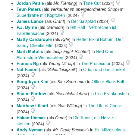
Jordan Pettle
(als
Mr. Fleming
) in
Time Cut
(2024)
Teun Peters
(als
Verkäufer im übergeordneten Shop
) in
Superkräfte mit Köpfchen
(2024)
James Lance
(als
Grant
) in
Der Salzpfad
(2024)
P.J. Byrne
(als
Garrison
) in
Riff Raff - Verbrechen ist
Familiensache
(2024)
Matty Cardarople
(als
Kyle
) in
Rettet Bikini Bottom: Der
Sandy Cheeks Film
(2024)
Marti Matulis
(als
'Slap-Fight-Richter'
) in
Red One -
Alarmstufe Weihnachten
(2024)
Francis Ng
(als
Yeung Dit-lap
) in
The Prosecutor
(2024)
Nat Faxon
(als
'Schlaflosigkeit'
) in
Orion und das Dunkel
(2024)
Sung-kyun Kim
(als
Kim Seon-min
) in
Officer Black Belt
(2024)
Shane Partlow
(als
Geschichtslehrer
) in
Lisa Frankenstein
(2024)
Matthew Lillard
(als
Gus Wilfong
) in
The Life of Chuck
(2024)
Hakan Ummak
(als
Ömer
) in
Die Kunst, ein Herz zu
stehlen
(2024)
Andy Nyman
(als
'Mr. Craig Beccles'
) in
Ein klitzekleines