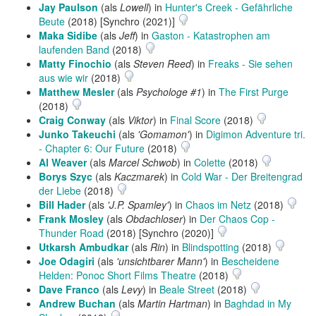
Jay Paulson
(als
Lowell
) in
Hunter's Creek - Gefährliche
Beute
(2018) [Synchro (2021)]
Maka Sidibe
(als
Jeff
) in
Gaston - Katastrophen am
laufenden Band
(2018)
Matty Finochio
(als
Steven Reed
) in
Freaks - Sie sehen
aus wie wir
(2018)
Matthew Mesler
(als
Psychologe #1
) in
The First Purge
(2018)
Craig Conway
(als
Viktor
) in
Final Score
(2018)
Junko Takeuchi
(als
'Gomamon'
) in
Digimon Adventure tri.
- Chapter 6: Our Future
(2018)
Al Weaver
(als
Marcel Schwob
) in
Colette
(2018)
Borys Szyc
(als
Kaczmarek
) in
Cold War - Der Breitengrad
der Liebe
(2018)
Bill Hader
(als
'J.P. Spamley'
) in
Chaos im Netz
(2018)
Frank Mosley
(als
Obdachloser
) in
Der Chaos Cop -
Thunder Road
(2018) [Synchro (2020)]
Utkarsh Ambudkar
(als
Rin
) in
Blindspotting
(2018)
Joe Odagiri
(als
'unsichtbarer Mann'
) in
Bescheidene
Helden: Ponoc Short Films Theatre
(2018)
Dave Franco
(als
Levy
) in
Beale Street
(2018)
Andrew Buchan
(als
Martin Hartman
) in
Baghdad in My