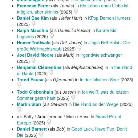
Francesc Ferrer
(als
Tomás
) in
Ein Leben ohne Liebe ist
möglich, aber sinnlos
(2025)
Daniel Dae Kim
(als
'Heiler Han'
) in
KPop Demon Hunters
(2025)
Ralph Macchio
(als
Daniel LaRusso
) in
Karate Kid:
Legends
(2025)
Homer Todiwala
(als
Det. Jones
) in
Jingle Bell Heist - Der
große Weihnachtsraub
(2025)
Joel David Moore
(als
Mark
) in
Irgendwie schwanger
(2025)
Benjamin Clémentine
(als
Mephistopheles
) in
In the Hand
of Dante
(2025)
Trond Fausa
(als
Gjermund
) in
In der falschen Spur
(2025)
Todd Giebenhain
(als
Jason
) in
Ich weiß, was du letzten
Sommer getan hast
(2025)
Martin Starr
(als
Stewart
) in
Die Hand an der Wiege
(2025)
als Batty / Arbeiterhund / Mole / Hase in
Grand Prix of
Europe
(2025)
Daniel Barnett
(als
Bob
) in
Good Luck, Have Fun, Don't
Die
(2025)