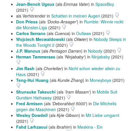
Jean-Benoît Ugeux
(als
Emmas Vater
) in
SpaceBoy
(2021)
als Verhörender in
Schatten in meinen Augen
(2021)
Don Priess
(als
'Docks-Ansager'
) in
Rumble: Winnie rockt
die Monster-Liga
(2021)
Carlos Serrano
(als
Cuenca
) in
Outlaws
(2021)
Wojciech Mecwaldowski
(als
Oliwier
) in
Nobody Sleeps in
the Woods Tonight 2
(2021)
J.P. Manoux
(als
Pentagon Darren
) in
Nobody
(2021)
Herman Tømmeraas
(als
'Ninjababy'
) in
Ninjababy
(2021)
Jim Rash
(als
Chorleiter
) in
Nicht schon wieder allein zu
Haus
(2021)
Teng-Hui Huang
(als
Kunde Zhang
) in
Moneyboys
(2021)
Shunsuke Takeuchi
(als
'Iram Masam'
) in
Mobile Suit
Gundam Hathaway
(2021)
Fred Armisen
(als
'Deborahbot 5000'
) in
Die Mitchells
gegen die Maschinen
(2021)
Wesley Dowdell
(als
Kyle Gibson
) in
Mit Liebe umgarnt
(2021)
Fahd Larhzaoui
(als
Ibrahim
) in
Meskina - Ein