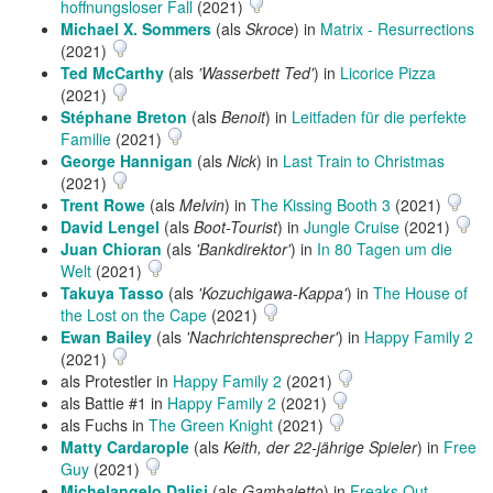
hoffnungsloser Fall
(2021)
Michael X. Sommers
(als
Skroce
) in
Matrix - Resurrections
(2021)
Ted McCarthy
(als
'Wasserbett Ted'
) in
Licorice Pizza
(2021)
Stéphane Breton
(als
Benoit
) in
Leitfaden für die perfekte
Familie
(2021)
George Hannigan
(als
Nick
) in
Last Train to Christmas
(2021)
Trent Rowe
(als
Melvin
) in
The Kissing Booth 3
(2021)
David Lengel
(als
Boot-Tourist
) in
Jungle Cruise
(2021)
Juan Chioran
(als
'Bankdirektor'
) in
In 80 Tagen um die
Welt
(2021)
Takuya Tasso
(als
'Kozuchigawa-Kappa'
) in
The House of
the Lost on the Cape
(2021)
Ewan Bailey
(als
'Nachrichtensprecher'
) in
Happy Family 2
(2021)
als Protestler in
Happy Family 2
(2021)
als Battie #1 in
Happy Family 2
(2021)
als Fuchs in
The Green Knight
(2021)
Matty Cardarople
(als
Keith, der 22-jährige Spieler
) in
Free
Guy
(2021)
Michelangelo Dalisi
(als
Gambaletto
) in
Freaks Out