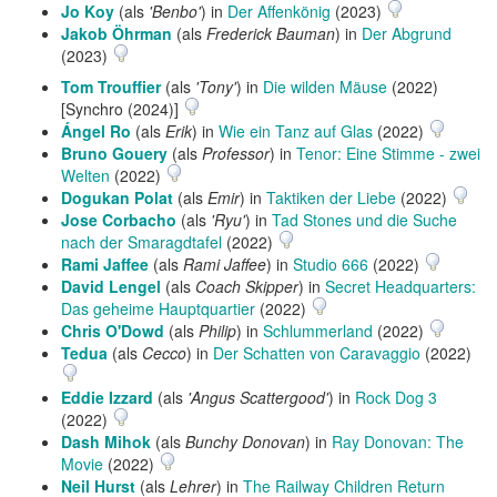
Jo Koy
(als
'Benbo'
) in
Der Affenkönig
(2023)
Jakob Öhrman
(als
Frederick Bauman
) in
Der Abgrund
(2023)
Tom Trouffier
(als
'Tony'
) in
Die wilden Mäuse
(2022)
[Synchro (2024)]
Ángel Ro
(als
Erik
) in
Wie ein Tanz auf Glas
(2022)
Bruno Gouery
(als
Professor
) in
Tenor: Eine Stimme - zwei
Welten
(2022)
Dogukan Polat
(als
Emir
) in
Taktiken der Liebe
(2022)
Jose Corbacho
(als
'Ryu'
) in
Tad Stones und die Suche
nach der Smaragdtafel
(2022)
Rami Jaffee
(als
Rami Jaffee
) in
Studio 666
(2022)
David Lengel
(als
Coach Skipper
) in
Secret Headquarters:
Das geheime Hauptquartier
(2022)
Chris O'Dowd
(als
Philip
) in
Schlummerland
(2022)
Tedua
(als
Cecco
) in
Der Schatten von Caravaggio
(2022)
Eddie Izzard
(als
'Angus Scattergood'
) in
Rock Dog 3
(2022)
Dash Mihok
(als
Bunchy Donovan
) in
Ray Donovan: The
Movie
(2022)
Neil Hurst
(als
Lehrer
) in
The Railway Children Return