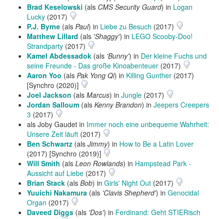
Brad Keselowski
(als
CMS Security Guard
) in
Logan
Lucky
(2017)
P.J. Byrne
(als
Paul
) in
Liebe zu Besuch
(2017)
Matthew Lillard
(als
'Shaggy'
) in
LEGO Scooby-Doo!
Strandparty
(2017)
Kamel Abdessadok
(als
'Bunny'
) in
Der kleine Fuchs und
seine Freunde - Das große Kinoabenteuer
(2017)
Aaron Yoo
(als
Pak Yong Qi
) in
Killing Gunther
(2017)
[Synchro (2020)]
Joel Jackson
(als
Marcus
) in
Jungle
(2017)
Jordan Salloum
(als
Kenny Brandon
) in
Jeepers Creepers
3
(2017)
als Joby Gaudet in
Immer noch eine unbequeme Wahrheit:
Unsere Zeit läuft
(2017)
Ben Schwartz
(als
Jimmy
) in
How to Be a Latin Lover
(2017) [Synchro (2019)]
Will Smith
(als
Leon Rowlands
) in
Hampstead Park -
Aussicht auf Liebe
(2017)
Brian Stack
(als
Bob
) in
Girls' Night Out
(2017)
Yuuichi Nakamura
(als
'Clavis Shepherd'
) in
Genocidal
Organ
(2017)
Daveed Diggs
(als
'Dos'
) in
Ferdinand: Geht STIERisch