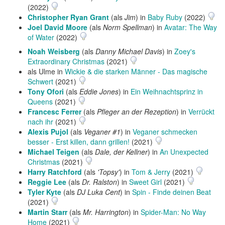
(2022)
Christopher Ryan Grant
(als
Jim
) in
Baby Ruby
(2022)
Joel David Moore
(als
Norm Spellman
) in
Avatar: The Way
of Water
(2022)
Noah Weisberg
(als
Danny Michael Davis
) in
Zoey's
Extraordinary Christmas
(2021)
als Ulme in
Wickie & die starken Männer - Das magische
Schwert
(2021)
Tony Ofori
(als
Eddie Jones
) in
Ein Weihnachtsprinz in
Queens
(2021)
Francesc Ferrer
(als
Pfleger an der Rezeption
) in
Verrückt
nach ihr
(2021)
Alexis Pujol
(als
Veganer #1
) in
Veganer schmecken
besser - Erst killen, dann grillen!
(2021)
Michael Teigen
(als
Dale, der Kellner
) in
An Unexpected
Christmas
(2021)
Harry Ratchford
(als
'Topsy'
) in
Tom & Jerry
(2021)
Reggie Lee
(als
Dr. Ralston
) in
Sweet Girl
(2021)
Tyler Kyte
(als
DJ Luka Cent
) in
Spin - Finde deinen Beat
(2021)
Martin Starr
(als
Mr. Harrington
) in
Spider-Man: No Way
Home
(2021)