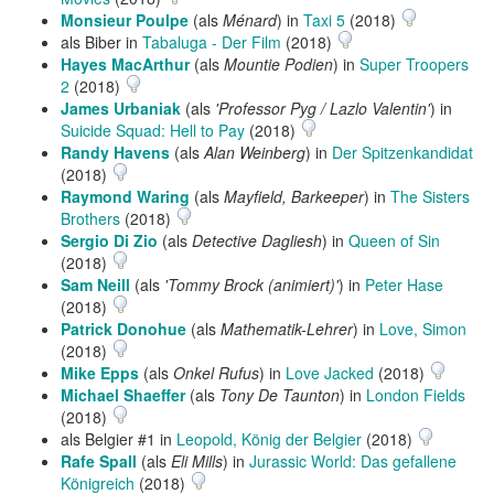
Monsieur Poulpe
(als
Ménard
) in
Taxi 5
(2018)
als Biber in
Tabaluga - Der Film
(2018)
Hayes MacArthur
(als
Mountie Podien
) in
Super Troopers
2
(2018)
James Urbaniak
(als
'Professor Pyg / Lazlo Valentin'
) in
Suicide Squad: Hell to Pay
(2018)
Randy Havens
(als
Alan Weinberg
) in
Der Spitzenkandidat
(2018)
Raymond Waring
(als
Mayfield, Barkeeper
) in
The Sisters
Brothers
(2018)
Sergio Di Zio
(als
Detective Dagliesh
) in
Queen of Sin
(2018)
Sam Neill
(als
'Tommy Brock (animiert)'
) in
Peter Hase
(2018)
Patrick Donohue
(als
Mathematik-Lehrer
) in
Love, Simon
(2018)
Mike Epps
(als
Onkel Rufus
) in
Love Jacked
(2018)
Michael Shaeffer
(als
Tony De Taunton
) in
London Fields
(2018)
als Belgier #1 in
Leopold, König der Belgier
(2018)
Rafe Spall
(als
Eli Mills
) in
Jurassic World: Das gefallene
Königreich
(2018)