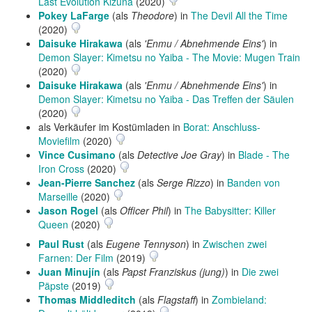
Last Evolution Kizuna
(2020)
Pokey LaFarge
(als
Theodore
) in
The Devil All the Time
(2020)
Daisuke Hirakawa
(als
'Enmu / Abnehmende Eins'
) in
Demon Slayer: Kimetsu no Yaiba - The Movie: Mugen Train
(2020)
Daisuke Hirakawa
(als
'Enmu / Abnehmende Eins'
) in
Demon Slayer: Kimetsu no Yaiba - Das Treffen der Säulen
(2020)
als Verkäufer im Kostümladen in
Borat: Anschluss-
Moviefilm
(2020)
Vince Cusimano
(als
Detective Joe Gray
) in
Blade - The
Iron Cross
(2020)
Jean-Pierre Sanchez
(als
Serge Rizzo
) in
Banden von
Marseille
(2020)
Jason Rogel
(als
Officer Phil
) in
The Babysitter: Killer
Queen
(2020)
Paul Rust
(als
Eugene Tennyson
) in
Zwischen zwei
Farnen: Der Film
(2019)
Juan Minujín
(als
Papst Franziskus (jung)
) in
Die zwei
Päpste
(2019)
Thomas Middleditch
(als
Flagstaff
) in
Zombieland: