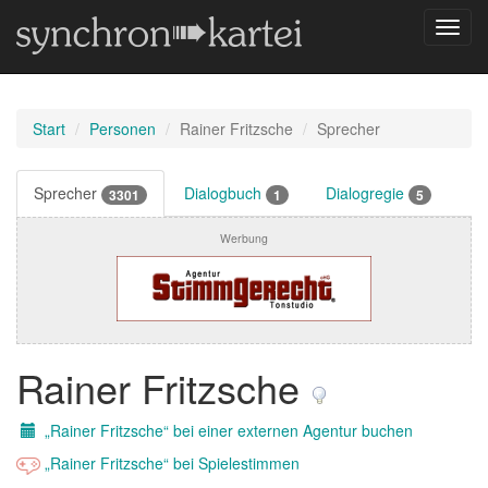
Navig
umsch
Start
Personen
Rainer Fritzsche
Sprecher
Sprecher
Dialogbuch
Dialogregie
3301
1
5
Werbung
Rainer Fritzsche
„Rainer Fritzsche“ bei einer externen Agentur buchen
„Rainer Fritzsche“ bei Spielestimmen