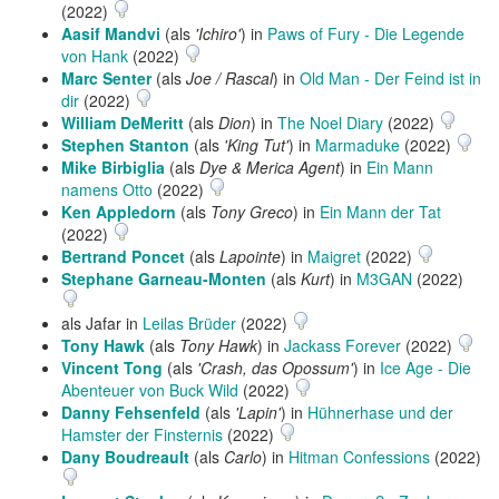
(2022)
Aasif Mandvi
(als
'Ichiro'
) in
Paws of Fury - Die Legende
von Hank
(2022)
Marc Senter
(als
Joe / Rascal
) in
Old Man - Der Feind ist in
dir
(2022)
William DeMeritt
(als
Dion
) in
The Noel Diary
(2022)
Stephen Stanton
(als
'King Tut'
) in
Marmaduke
(2022)
Mike Birbiglia
(als
Dye & Merica Agent
) in
Ein Mann
namens Otto
(2022)
Ken Appledorn
(als
Tony Greco
) in
Ein Mann der Tat
(2022)
Bertrand Poncet
(als
Lapointe
) in
Maigret
(2022)
Stephane Garneau-Monten
(als
Kurt
) in
M3GAN
(2022)
als Jafar in
Leilas Brüder
(2022)
Tony Hawk
(als
Tony Hawk
) in
Jackass Forever
(2022)
Vincent Tong
(als
'Crash, das Opossum'
) in
Ice Age - Die
Abenteuer von Buck Wild
(2022)
Danny Fehsenfeld
(als
'Lapin'
) in
Hühnerhase und der
Hamster der Finsternis
(2022)
Dany Boudreault
(als
Carlo
) in
Hitman Confessions
(2022)