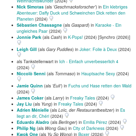
Weihnachtswunder
(2024)
Nick Simotas
(als
'Geschmacksforscher'
) in
Ein klebriges
Abenteuer: Daffy Duck und Schweinchen Dick retten den
Planeten
(2024)
Sébastien Chassagne
(als
Gaspard
) in
Karaoke - Ein
ungleiches Paar
(2024)
Jonnie Park
(als
Cash
) in
K-Pops!
(2024) [Synchro (2026)]
Leigh Gill
(als
Gary Puddles
) in
Joker: Folie à Deux
(2024)
als Tankstellenwart in
Ich - Einfach unverbesserlich 4
(2024)
Niccolò Senni
(als
Tommaso
) in
Hauptsache Sexy
(2024)
Jamie Quinn
(als
'Euli'
) in
Fuchs und Hase retten den Wald
(2024)
James Coker
(als
Larry
) in
Freaky Tales
(2024)
Jay Liu
(als
Yung
) in
Freaky Tales
(2024)
Adrien Ménielle
(als
Loïc, der Restaurantbesitzer
) in
Es
liegt an dir, Chéri
(2024)
Eduardo Aladro
(als
Berlinger
) in
Emilia Pérez
(2024)
Philip Ng
(als
Wong Gau
) in
City of Darkness
(2024)
Kwok One
(als
Yu So Wong
) in
Boxer
(2024)