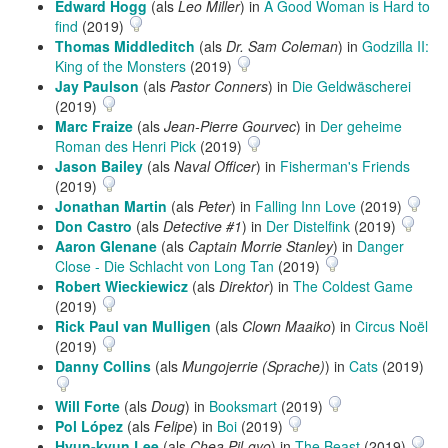
Edward Hogg
(als
Leo Miller
) in
A Good Woman is Hard to
find
(2019)
Thomas Middleditch
(als
Dr. Sam Coleman
) in
Godzilla II:
King of the Monsters
(2019)
Jay Paulson
(als
Pastor Conners
) in
Die Geldwäscherei
(2019)
Marc Fraize
(als
Jean-Pierre Gourvec
) in
Der geheime
Roman des Henri Pick
(2019)
Jason Bailey
(als
Naval Officer
) in
Fisherman's Friends
(2019)
Jonathan Martin
(als
Peter
) in
Falling Inn Love
(2019)
Don Castro
(als
Detective #1
) in
Der Distelfink
(2019)
Aaron Glenane
(als
Captain Morrie Stanley
) in
Danger
Close - Die Schlacht von Long Tan
(2019)
Robert Wieckiewicz
(als
Direktor
) in
The Coldest Game
(2019)
Rick Paul van Mulligen
(als
Clown Maaiko
) in
Circus Noël
(2019)
Danny Collins
(als
Mungojerrie (Sprache)
) in
Cats
(2019)
Will Forte
(als
Doug
) in
Booksmart
(2019)
Pol López
(als
Felipe
) in
Boi
(2019)
Hyun-kyun Lee
(als
Chea Pil-gyo
) in
The Beast
(2019)