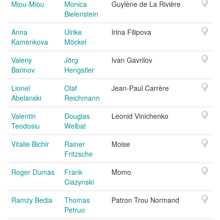
Miou-Miou
Monica
Guylène de La Rivière
Bielenstein
Anna
Ulrike
Irina Filipova
Kamenkova
Möckel
Valeriy
Jörg
Ivan Gavrilov
Barinov
Hengstler
Lionel
Olaf
Jean-Paul Carrère
Abelanski
Reichmann
Valentin
Douglas
Leonid Vinichenko
Teodosiu
Welbat
Vitalie Bichir
Rainer
Moise
Fritzsche
Roger Dumas
Frank
Momo
Ciazynski
Ramzy Bedia
Thomas
Patron Trou Normand
Petruo