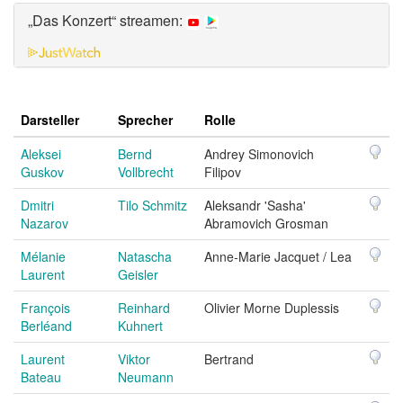
„Das Konzert“ streamen:
Darsteller
Sprecher
Rolle
Aleksei
Bernd
Andrey Simonovich
Guskov
Vollbrecht
Filipov
Dmitri
Tilo Schmitz
Aleksandr 'Sasha'
Nazarov
Abramovich Grosman
Mélanie
Natascha
Anne-Marie Jacquet / Lea
Laurent
Geisler
François
Reinhard
Olivier Morne Duplessis
Berléand
Kuhnert
Laurent
Viktor
Bertrand
Bateau
Neumann