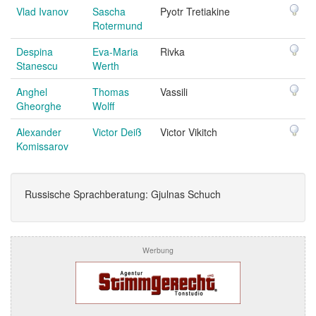
Vlad Ivanov
Sascha
Pyotr Tretiakine
Rotermund
Despina
Eva-Maria
Rivka
Stanescu
Werth
Anghel
Thomas
Vassili
Gheorghe
Wolff
Alexander
Victor Deiß
Victor Vikitch
Komissarov
Russische Sprachberatung: Gjulnas Schuch
Werbung