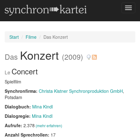
Navig
umsch
Start
Filme
Das Konzert
Konzert
Das
(2009)
Concert
Le
Spielfilm
Synchronfirma:
Christa Kistner Synchronproduktion GmbH
,
Potsdam
Dialogbuch:
Mina Kindl
Dialogregie:
Mina Kindl
Aufrufe:
2.378
(mehr erfahren)
Anzahl Sprechrollen:
17