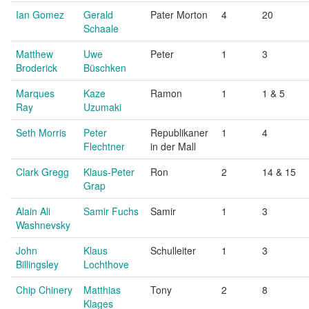
Ian Gomez
Gerald
Pater Morton
4
20
Schaale
Matthew
Uwe
Peter
1
3
Broderick
Büschken
Marques
Kaze
Ramon
1
1 & 5
Ray
Uzumaki
Seth Morris
Peter
Republikaner
1
4
Flechtner
in der Mall
Clark Gregg
Klaus-Peter
Ron
2
14 & 15
Grap
Alain Ali
Samir Fuchs
Samir
1
3
Washnevsky
John
Klaus
Schulleiter
1
3
Billingsley
Lochthove
Chip Chinery
Matthias
Tony
2
8
Klages