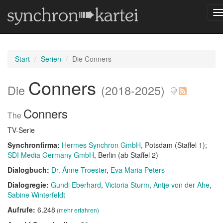
N
u
Start
Serien
Die Conners
Conners
Die
(2018-2025)
Conners
The
TV-Serie
Synchronfirma:
Hermes Synchron GmbH
, Potsdam (Staffel 1)
SDI Media Germany GmbH
, Berlin (ab Staffel 2)
Dialogbuch:
Dr. Änne Troester
Eva Maria Peters
Dialogregie:
Gundi Eberhard
Victoria Sturm
Antje von der Ahe
Sabine Winterfeldt
Aufrufe:
6.248
(mehr erfahren)