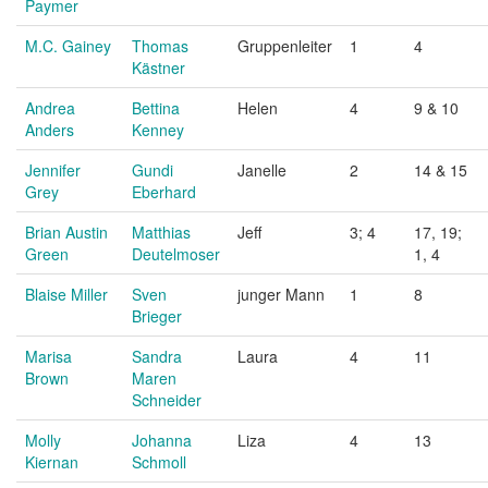
Paymer
M.C. Gainey
Thomas
Gruppenleiter
1
4
Kästner
Andrea
Bettina
Helen
4
9 & 10
Anders
Kenney
Jennifer
Gundi
Janelle
2
14 & 15
Grey
Eberhard
Brian Austin
Matthias
Jeff
3; 4
17, 19;
Green
Deutelmoser
1, 4
Blaise Miller
Sven
junger Mann
1
8
Brieger
Marisa
Sandra
Laura
4
11
Brown
Maren
Schneider
Molly
Johanna
Liza
4
13
Kiernan
Schmoll