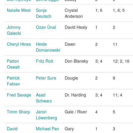
Natalie West
Sonja
Crystal
1; 6
1, 6; 5
Deutsch
Anderson
Johnny
Ozan Ünal
David Healy
1
2
Galecki
Cheryl Hines
Heide
Dawn
2
11
Domanowski
Patton
Fritz Rott
Don Blansky
3; 4
12; 2, 16
Oswalt
Patrick
Peter Sura
Dougie
2
9
Fabian
Fred Savage
Asad
Dr. Harding
3; 4
11; 4
Schwarz
Timm Sharp
Jaron
Gale / River
4
5
Löwenberg
David
Michael Pan
Gary
1
3