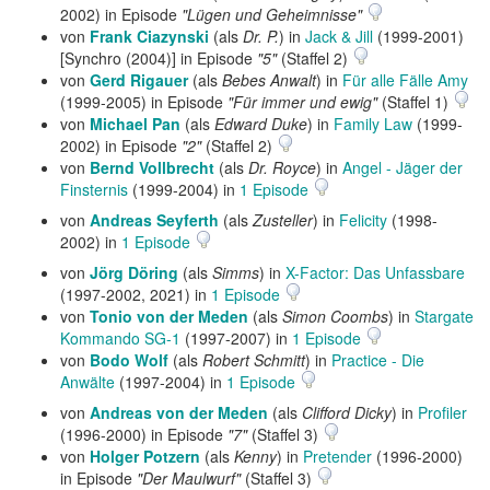
2002) in Episode
"Lügen und Geheimnisse"
von
Frank Ciazynski
(als
Dr. P.
) in
Jack & Jill
(1999-2001)
[Synchro (2004)] in Episode
"5"
(Staffel 2)
von
Gerd Rigauer
(als
Bebes Anwalt
) in
Für alle Fälle Amy
(1999-2005) in Episode
"Für immer und ewig"
(Staffel 1)
von
Michael Pan
(als
Edward Duke
) in
Family Law
(1999-
2002) in Episode
"2"
(Staffel 2)
von
Bernd Vollbrecht
(als
Dr. Royce
) in
Angel - Jäger der
Finsternis
(1999-2004) in
1 Episode
von
Andreas Seyferth
(als
Zusteller
) in
Felicity
(1998-
2002) in
1 Episode
von
Jörg Döring
(als
Simms
) in
X-Factor: Das Unfassbare
(1997-2002, 2021) in
1 Episode
von
Tonio von der Meden
(als
Simon Coombs
) in
Stargate
Kommando SG-1
(1997-2007) in
1 Episode
von
Bodo Wolf
(als
Robert Schmitt
) in
Practice - Die
Anwälte
(1997-2004) in
1 Episode
von
Andreas von der Meden
(als
Clifford Dicky
) in
Profiler
(1996-2000) in Episode
"7"
(Staffel 3)
von
Holger Potzern
(als
Kenny
) in
Pretender
(1996-2000)
in Episode
"Der Maulwurf"
(Staffel 3)