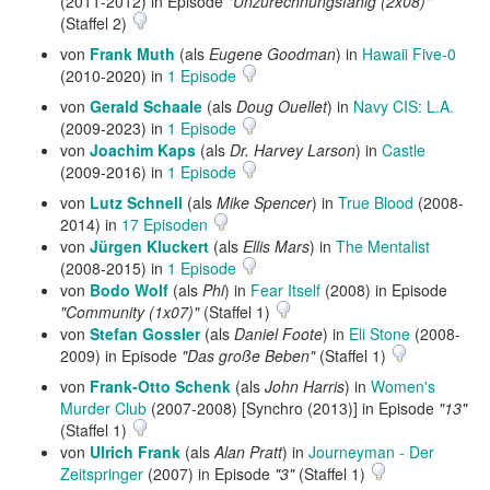
(2011-2012) in Episode
"Unzurechnungsfähig (2x08)"
(Staffel 2)
von
Frank Muth
(als
Eugene Goodman
) in
Hawaii Five-0
(2010-2020) in
1 Episode
von
Gerald Schaale
(als
Doug Ouellet
) in
Navy CIS: L.A.
(2009-2023) in
1 Episode
von
Joachim Kaps
(als
Dr. Harvey Larson
) in
Castle
(2009-2016) in
1 Episode
von
Lutz Schnell
(als
Mike Spencer
) in
True Blood
(2008-
2014) in
17 Episoden
von
Jürgen Kluckert
(als
Ellis Mars
) in
The Mentalist
(2008-2015) in
1 Episode
von
Bodo Wolf
(als
Phi
) in
Fear Itself
(2008) in Episode
"Community (1x07)"
(Staffel 1)
von
Stefan Gossler
(als
Daniel Foote
) in
Eli Stone
(2008-
2009) in Episode
"Das große Beben"
(Staffel 1)
von
Frank-Otto Schenk
(als
John Harris
) in
Women's
Murder Club
(2007-2008) [Synchro (2013)] in Episode
"13"
(Staffel 1)
von
Ulrich Frank
(als
Alan Pratt
) in
Journeyman - Der
Zeitspringer
(2007) in Episode
"3"
(Staffel 1)