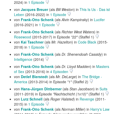
2024) in
1 Episode
von
Jacques Breuer
(als
Bill Weston
) in
This Is Us - Das ist
Leben
(2016-2022) in
1 Episode
von
Frank-Otto Schenk
(als
Alvin Kampinsky
) in
Lucifer
(2016-2021) in
1 Episode
von
Frank-Otto Schenk
(als
Richter West Waters
) in
Rosewood
(2015-2017) in Episode
"22"
(Staffel 1)
von
Kai Taschner
(als
Mr. Hazelton
) in
Code Black
(2015-
2018) in
1 Episode
von
Frank-Otto Schenk
(als
Dr. Shenendoah Cassidy
) in
Intelligence
(2014)
von
Frank-Otto Schenk
(als
Dr. Lloyd Madden
) in
Masters
of Sex
(2013-2016) in
4 Episoden
von
Detlef Bierstedt
(als
Mr. DeLarge
) in
The Bridge -
America
(2013-2014) in Episode
"1"
(Staffel 2)
von
Hans-Jürgen Dittberner
(als
Stan Jacobson
) in
Suits
(2011-2019) in Episode
"Nachtschicht (1x10)"
(Staffel 1)
von
Lutz Schnell
(als
Roger Halsted
) in
Revenge
(2011-
2015) in
1 Episode
von
Frank-Otto Schenk
(als
Norman Miller
) in
Harry's Law