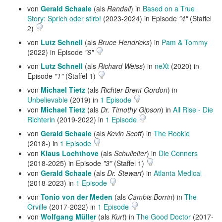
von
Gerald Schaale
(als
Randall
) in
Based on a True
Story: Sprich oder stirb!
(2023-2024) in Episode
"4"
(Staffel
2)
von
Lutz Schnell
(als
Bruce Hendricks
) in
Pam & Tommy
(2022) in Episode
"6"
von
Lutz Schnell
(als
Richard Weiss
) in
neXt
(2020) in
Episode
"1"
(Staffel 1)
von
Michael Tietz
(als
Richter Brent Gordon
) in
Unbelievable
(2019) in
1 Episode
von
Michael Tietz
(als
Dr. Timothy Gipson
) in
All Rise - Die
Richterin
(2019-2022) in
1 Episode
von
Gerald Schaale
(als
Kevin Scott
) in
The Rookie
(2018-) in
1 Episode
von
Klaus Lochthove
(als
Schulleiter
) in
Die Conners
(2018-2025) in Episode
"3"
(Staffel 1)
von
Gerald Schaale
(als
Dr. Stewart
) in
Atlanta Medical
(2018-2023) in
1 Episode
von
Tonio von der Meden
(als
Cambis Borrin
) in
The
Orville
(2017-2022) in
1 Episode
von
Wolfgang Müller
(als
Kurt
) in
The Good Doctor
(2017-