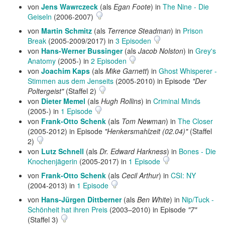
von
Jens Wawrczeck
(als
Egan Foote
) in
The Nine - Die
Geiseln
(2006-2007)
von
Martin Schmitz
(als
Terrence Steadman
) in
Prison
Break
(2005-2009/2017) in
3 Episoden
von
Hans-Werner Bussinger
(als
Jacob Nolston
) in
Grey's
Anatomy
(2005-) in
2 Episoden
von
Joachim Kaps
(als
Mike Garnett
) in
Ghost Whisperer -
Stimmen aus dem Jenseits
(2005-2010) in Episode
"Der
Poltergeist"
(Staffel 2)
von
Dieter Memel
(als
Hugh Rollins
) in
Criminal Minds
(2005-) in
1 Episode
von
Frank-Otto Schenk
(als
Tom Newman
) in
The Closer
(2005-2012) in Episode
"Henkersmahlzeit (02.04)"
(Staffel
2)
von
Lutz Schnell
(als
Dr. Edward Harkness
) in
Bones - Die
Knochenjägerin
(2005-2017) in
1 Episode
von
Frank-Otto Schenk
(als
Cecil Arthur
) in
CSI: NY
(2004-2013) in
1 Episode
von
Hans-Jürgen Dittberner
(als
Ben White
) in
Nip/Tuck -
Schönheit hat ihren Preis
(2003–2010) in Episode
"7"
(Staffel 3)