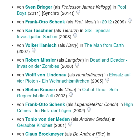
von
Sven Brieger
(als
Professor James Kellogg
) in
Pool
Boys
(2011) [Synchro (2014)]
von
Frank-Otto Schenk
(als
Prof. West
) in
2012
(2009)
von
Kai Taschner
(als
Tierarzt
) in
SIS - Special
Investigation Section
(2008)
von
Volker Hanisch
(als
Harry
) in
The Man from Earth
(2007)
von
Robert Missler
(als
Langdon
) in
Dead and Deader -
Invasion der Zombies
(2006)
von
Wolff von Lindenau
(als
Hundefänger
) in
Einsatz auf
vier Pfoten - Ein Weihnachtsmärchen
(2005)
von
Stefan Krause
(als
Chae
) in
Out of Time - Sein
Gegner ist die Zeit
(2003)
von
Frank-Otto Schenk
(als
Lügendetektor-Coach
) in
High
Crimes - Im Netz der Lügen
(2002)
von
Tonio von der Meden
(als
Andrew Gindes
) in
Geraubte Kindheit
(2001)
von
Claus Brockmeyer
(als
Dr. Andrew Pike
) in