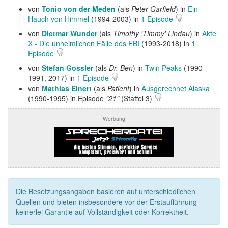
von
Tonio von der Meden
(als
Peter Garfield
) in
Ein
Hauch von Himmel
(1994-2003) in
1 Episode
von
Dietmar Wunder
(als
Timothy 'Timmy' Lindau
) in
Akte
X - Die unheimlichen Fälle des FBI
(1993-2018) in
1
Episode
von
Stefan Gossler
(als
Dr. Ben
) in
Twin Peaks
(1990-
1991, 2017) in
1 Episode
von
Mathias Einert
(als
Patient
) in
Ausgerechnet Alaska
(1990-1995) in Episode
"21"
(Staffel 3)
Werbung
Die Besetzungsangaben basieren auf unterschiedlichen
Quellen und bieten insbesondere vor der Erstaufführung
keinerlei Garantie auf Vollständigkeit oder Korrektheit.