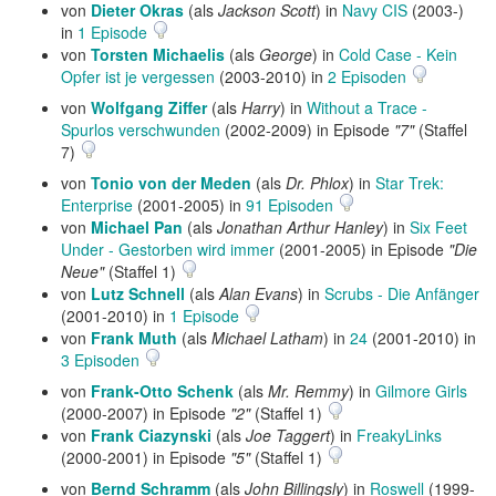
von
Dieter Okras
(als
Jackson Scott
) in
Navy CIS
(2003-)
in
1 Episode
von
Torsten Michaelis
(als
George
) in
Cold Case - Kein
Opfer ist je vergessen
(2003-2010) in
2 Episoden
von
Wolfgang Ziffer
(als
Harry
) in
Without a Trace -
Spurlos verschwunden
(2002-2009) in Episode
"7"
(Staffel
7)
von
Tonio von der Meden
(als
Dr. Phlox
) in
Star Trek:
Enterprise
(2001-2005) in
91 Episoden
von
Michael Pan
(als
Jonathan Arthur Hanley
) in
Six Feet
Under - Gestorben wird immer
(2001-2005) in Episode
"Die
Neue"
(Staffel 1)
von
Lutz Schnell
(als
Alan Evans
) in
Scrubs - Die Anfänger
(2001-2010) in
1 Episode
von
Frank Muth
(als
Michael Latham
) in
24
(2001-2010) in
3 Episoden
von
Frank-Otto Schenk
(als
Mr. Remmy
) in
Gilmore Girls
(2000-2007) in Episode
"2"
(Staffel 1)
von
Frank Ciazynski
(als
Joe Taggert
) in
FreakyLinks
(2000-2001) in Episode
"5"
(Staffel 1)
von
Bernd Schramm
(als
John Billingsly
) in
Roswell
(1999-