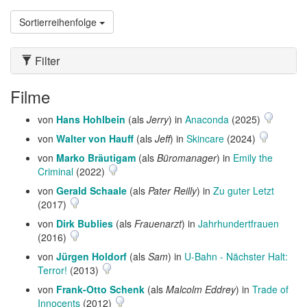
Sortierreihenfolge
Filter
Filme
von
Hans Hohlbein
(als
Jerry
) in
Anaconda
(2025)
von
Walter von Hauff
(als
Jeff
) in
Skincare
(2024)
von
Marko Bräutigam
(als
Büromanager
) in
Emily the
Criminal
(2022)
von
Gerald Schaale
(als
Pater Reilly
) in
Zu guter Letzt
(2017)
von
Dirk Bublies
(als
Frauenarzt
) in
Jahrhundertfrauen
(2016)
von
Jürgen Holdorf
(als
Sam
) in
U-Bahn - Nächster Halt:
Terror!
(2013)
von
Frank-Otto Schenk
(als
Malcolm Eddrey
) in
Trade of
Innocents
(2012)