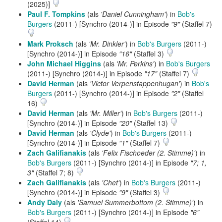
(2025)]
Paul F. Tompkins
(als
'Daniel Cunningham'
) in
Bob's
Burgers
(2011-) [Synchro (2014-)] in Episode
"9"
(Staffel 7)
Mark Proksch
(als
'Mr. Dinkler'
) in
Bob's Burgers
(2011-)
[Synchro (2014-)] in Episode
"16"
(Staffel 3)
John Michael Higgins
(als
'Mr. Perkins'
) in
Bob's Burgers
(2011-) [Synchro (2014-)] in Episode
"17"
(Staffel 7)
David Herman
(als
'Victor Verpenstappenhugan'
) in
Bob's
Burgers
(2011-) [Synchro (2014-)] in Episode
"2"
(Staffel
16)
David Herman
(als
'Mr. Miller'
) in
Bob's Burgers
(2011-)
[Synchro (2014-)] in Episode
"20"
(Staffel 13)
David Herman
(als
'Clyde'
) in
Bob's Burgers
(2011-)
[Synchro (2014-)] in Episode
"1"
(Staffel 7)
Zach Galifianakis
(als
'Felix Fischoeder (2. Stimme)'
) in
Bob's Burgers
(2011-) [Synchro (2014-)] in Episode
"7; 1,
3"
(Staffel 7; 8)
Zach Galifianakis
(als
'Chet'
) in
Bob's Burgers
(2011-)
[Synchro (2014-)] in Episode
"9"
(Staffel 3)
Andy Daly
(als
'Samuel Summerbottom (2. Stimme)'
) in
Bob's Burgers
(2011-) [Synchro (2014-)] in Episode
"6"