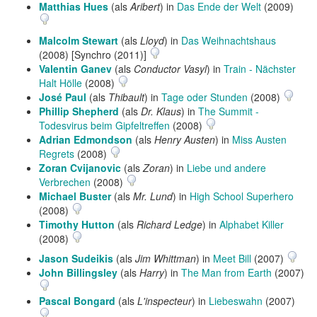
Matthias Hues
(als
Aribert
) in
Das Ende der Welt
(2009)
Malcolm Stewart
(als
Lloyd
) in
Das Weihnachtshaus
(2008) [Synchro (2011)]
Valentin Ganev
(als
Conductor Vasyl
) in
Train - Nächster
Halt Hölle
(2008)
José Paul
(als
Thibault
) in
Tage oder Stunden
(2008)
Phillip Shepherd
(als
Dr. Klaus
) in
The Summit -
Todesvirus beim Gipfeltreffen
(2008)
Adrian Edmondson
(als
Henry Austen
) in
Miss Austen
Regrets
(2008)
Zoran Cvijanovic
(als
Zoran
) in
Liebe und andere
Verbrechen
(2008)
Michael Buster
(als
Mr. Lund
) in
High School Superhero
(2008)
Timothy Hutton
(als
Richard Ledge
) in
Alphabet Killer
(2008)
Jason Sudeikis
(als
Jim Whittman
) in
Meet Bill
(2007)
John Billingsley
(als
Harry
) in
The Man from Earth
(2007)
Pascal Bongard
(als
L'inspecteur
) in
Liebeswahn
(2007)