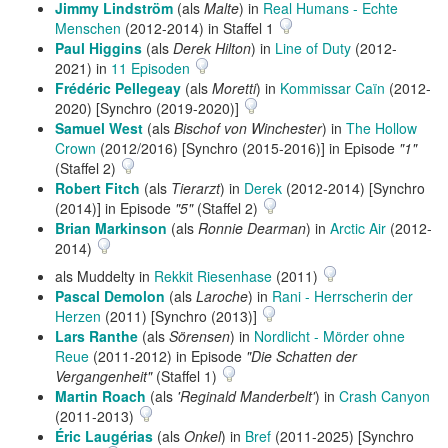
Jimmy Lindström
(als
Malte
) in
Real Humans - Echte
Menschen
(2012-2014) in Staffel 1
Paul Higgins
(als
Derek Hilton
) in
Line of Duty
(2012-
2021) in
11 Episoden
Frédéric Pellegeay
(als
Moretti
) in
Kommissar Caïn
(2012-
2020) [Synchro (2019-2020)]
Samuel West
(als
Bischof von Winchester
) in
The Hollow
Crown
(2012/2016) [Synchro (2015-2016)] in Episode
"1"
(Staffel 2)
Robert Fitch
(als
Tierarzt
) in
Derek
(2012-2014) [Synchro
(2014)] in Episode
"5"
(Staffel 2)
Brian Markinson
(als
Ronnie Dearman
) in
Arctic Air
(2012-
2014)
als Muddelty in
Rekkit Riesenhase
(2011)
Pascal Demolon
(als
Laroche
) in
Rani - Herrscherin der
Herzen
(2011) [Synchro (2013)]
Lars Ranthe
(als
Sörensen
) in
Nordlicht - Mörder ohne
Reue
(2011-2012) in Episode
"Die Schatten der
Vergangenheit"
(Staffel 1)
Martin Roach
(als
'Reginald Manderbelt'
) in
Crash Canyon
(2011-2013)
Éric Laugérias
(als
Onkel
) in
Bref
(2011-2025) [Synchro