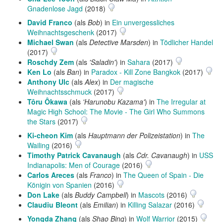
Gnadenlose Jagd
(2018)
David Franco
(als
Bob
) in
Ein unvergessliches
Weihnachtsgeschenk
(2017)
Michael Swan
(als
Detective Marsden
) in
Tödlicher Handel
(2017)
Roschdy Zem
(als
'Saladin'
) in
Sahara
(2017)
Ken Lo
(als
Ban
) in
Paradox - Kill Zone Bangkok
(2017)
Anthony Ulc
(als
Alex
) in
Der magische
Weihnachtsschmuck
(2017)
Tôru Ôkawa
(als
'Harunobu Kazama'
) in
The Irregular at
Magic High School: The Movie - The Girl Who Summons
the Stars
(2017)
Ki-cheon Kim
(als
Hauptmann der Polizeistation
) in
The
Wailing
(2016)
Timothy Patrick Cavanaugh
(als
Cdr. Cavanaugh
) in
USS
Indianapolis: Men of Courage
(2016)
Carlos Areces
(als
Franco
) in
The Queen of Spain - Die
Königin von Spanien
(2016)
Don Lake
(als
Buddy Campbell
) in
Mascots
(2016)
Claudiu Bleont
(als
Emilian
) in
Killing Salazar
(2016)
Yongda Zhang
(als
Shao Bing
) in
Wolf Warrior
(2015)