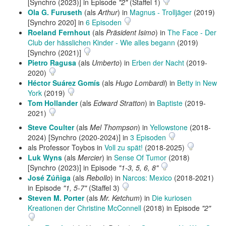
[Synchro (2023)] in Episode
"2"
(Staffel 1)
Ola G. Furuseth
(als
Arthur
) in
Magnus - Trolljäger
(2019)
[Synchro 2020] in
6 Episoden
Roeland Fernhout
(als
Präsident Isimo
) in
The Face - Der
Club der hässlichen Kinder - Wie alles begann
(2019)
[Synchro (2021)]
Pietro Ragusa
(als
Umberto
) in
Erben der Nacht
(2019-
2020)
Héctor Suárez Gomís
(als
Hugo Lombardi
) in
Betty in New
York
(2019)
Tom Hollander
(als
Edward Stratton
) in
Baptiste
(2019-
2021)
Steve Coulter
(als
Mel Thompson
) in
Yellowstone
(2018-
2024) [Synchro (2020-2024)] in
3 Episoden
als Professor Toybos in
Voll zu spät!
(2018-2025)
Luk Wyns
(als
Mercier
) in
Sense Of Tumor
(2018)
[Synchro (2023)] in Episode
"1-3, 5, 6, 8"
José Zúñiga
(als
Rebollo
) in
Narcos: Mexico
(2018-2021)
in Episode
"1, 5-7"
(Staffel 3)
Steven M. Porter
(als
Mr. Ketchum
) in
Die kuriosen
Kreationen der Christine McConnell
(2018) in Episode
"2"