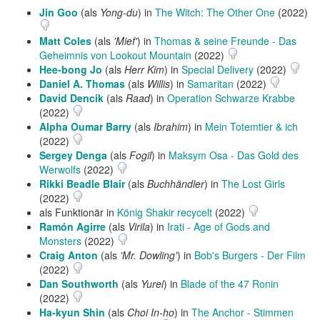
Jin Goo
(als
Yong-du
) in
The Witch: The Other One
(2022)
Matt Coles
(als
'Mief'
) in
Thomas & seine Freunde - Das
Geheimnis von Lookout Mountain
(2022)
Hee-bong Jo
(als
Herr Kim
) in
Special Delivery
(2022)
Daniel A. Thomas
(als
Willis
) in
Samaritan
(2022)
David Dencik
(als
Raad
) in
Operation Schwarze Krabbe
(2022)
Alpha Oumar Barry
(als
Ibrahim
) in
Mein Totemtier & ich
(2022)
Sergey Denga
(als
Fogil
) in
Maksym Osa - Das Gold des
Werwolfs
(2022)
Rikki Beadle Blair
(als
Buchhändler
) in
The Lost Girls
(2022)
als Funktionär in
König Shakir recycelt
(2022)
Ramón Agirre
(als
Virila
) in
Irati - Age of Gods and
Monsters
(2022)
Craig Anton
(als
'Mr. Dowling'
) in
Bob's Burgers - Der Film
(2022)
Dan Southworth
(als
Yurei
) in
Blade of the 47 Ronin
(2022)
Ha-kyun Shin
(als
Choi In-ho
) in
The Anchor - Stimmen