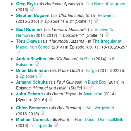
Greg Bryk
(als
Robinson Appleby
) in
The Book of Negroes
(2015)
Stephen Bogaert
(als
Charles Lotts, Sr.
) in
Between
(2015-2016) in Episode
"1 & 2"
(Staffel 1)
Saul Rubinek
(als
Leonard Moscowitz
) in
Survivor's
Remorse
(2014-2017) in Episode
"7"
(Staffel 4)
Tôru Ôkawa
(als
'Harunobu Kazama'
) in
The Irregular at
Magic High School
(2014) in Episode
"08, 11, 18-19, 23-26"
Adrian Rawlins
(als
DCI Simson
) in
Glue
(2014) in
8
Episoden
Brian Markinson
(als
Bruce Gold
) in
Fargo
(2014-2023) in
2 Episoden
Armand Schultz
(als
Paul Guiness
) in
Black Box
(2014) in
Episode
"Himmel und Hölle"
(Staffel 1)
John Ralston
(als
Robert Bryce
) in
Ascension
(2014)
[Synchro (2016)]
Chico Benymon
(als
Ray Preston
) in
Voll Vergeistert
(2013-2015)
Michael Cormick
(als
Brian
) in
Reef Docs - Die Inselklinik
(2013) in
1 Episode