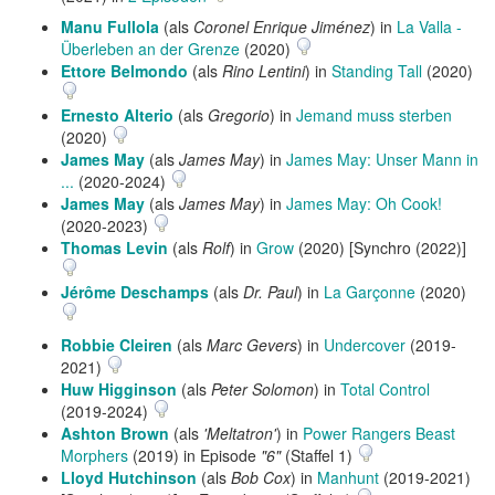
Manu Fullola
(als
Coronel Enrique Jiménez
) in
La Valla -
Überleben an der Grenze
(2020)
Ettore Belmondo
(als
Rino Lentini
) in
Standing Tall
(2020)
Ernesto Alterio
(als
Gregorio
) in
Jemand muss sterben
(2020)
James May
(als
James May
) in
James May: Unser Mann in
...
(2020-2024)
James May
(als
James May
) in
James May: Oh Cook!
(2020-2023)
Thomas Levin
(als
Rolf
) in
Grow
(2020) [Synchro (2022)]
Jérôme Deschamps
(als
Dr. Paul
) in
La Garçonne
(2020)
Robbie Cleiren
(als
Marc Gevers
) in
Undercover
(2019-
2021)
Huw Higginson
(als
Peter Solomon
) in
Total Control
(2019-2024)
Ashton Brown
(als
'Meltatron'
) in
Power Rangers Beast
Morphers
(2019) in Episode
"6"
(Staffel 1)
Lloyd Hutchinson
(als
Bob Cox
) in
Manhunt
(2019-2021)