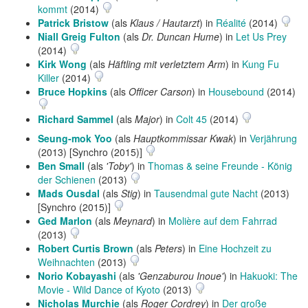
kommt
(2014)
Patrick Bristow
(als
Klaus / Hautarzt
) in
Réalité
(2014)
Niall Greig Fulton
(als
Dr. Duncan Hume
) in
Let Us Prey
(2014)
Kirk Wong
(als
Häftling mit verletztem Arm
) in
Kung Fu
Killer
(2014)
Bruce Hopkins
(als
Officer Carson
) in
Housebound
(2014)
Richard Sammel
(als
Major
) in
Colt 45
(2014)
Seung-mok Yoo
(als
Hauptkommissar Kwak
) in
Verjährung
(2013) [Synchro (2015)]
Ben Small
(als
'Toby'
) in
Thomas & seine Freunde - König
der Schienen
(2013)
Mads Ousdal
(als
Stig
) in
Tausendmal gute Nacht
(2013)
[Synchro (2015)]
Ged Marlon
(als
Meynard
) in
Molière auf dem Fahrrad
(2013)
Robert Curtis Brown
(als
Peters
) in
Eine Hochzeit zu
Weihnachten
(2013)
Norio Kobayashi
(als
'Genzaburou Inoue'
) in
Hakuoki: The
Movie - Wild Dance of Kyoto
(2013)
Nicholas Murchie
(als
Roger Cordrey
) in
Der große