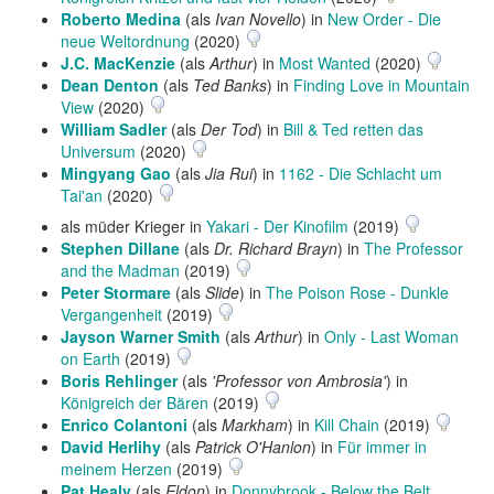
Roberto Medina
(als
Ivan Novello
) in
New Order - Die
neue Weltordnung
(2020)
J.C. MacKenzie
(als
Arthur
) in
Most Wanted
(2020)
Dean Denton
(als
Ted Banks
) in
Finding Love in Mountain
View
(2020)
William Sadler
(als
Der Tod
) in
Bill & Ted retten das
Universum
(2020)
Mingyang Gao
(als
Jia Rui
) in
1162 - Die Schlacht um
Tai'an
(2020)
als müder Krieger in
Yakari - Der Kinofilm
(2019)
Stephen Dillane
(als
Dr. Richard Brayn
) in
The Professor
and the Madman
(2019)
Peter Stormare
(als
Slide
) in
The Poison Rose - Dunkle
Vergangenheit
(2019)
Jayson Warner Smith
(als
Arthur
) in
Only - Last Woman
on Earth
(2019)
Boris Rehlinger
(als
'Professor von Ambrosia'
) in
Königreich der Bären
(2019)
Enrico Colantoni
(als
Markham
) in
Kill Chain
(2019)
David Herlihy
(als
Patrick O'Hanlon
) in
Für immer in
meinem Herzen
(2019)
Pat Healy
(als
Eldon
) in
Donnybrook - Below the Belt