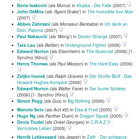
Boris Isaković
(als
Moma
) in
Klopka - Die Falle
(2007)
John DeMita
(als
'Agent Drake'
) in
The Invincible Iron Man
(2007)
Abbes Zahmani
(als
Monsieur Benbaba
) in
Ich denk an
Dich, Paloma
(2007)
Paul Nakauchi
(als
'Wong'
) in
Doctor Strange
(2007)
Tats Lau
(als
Bettler
) in
Underground Fighter
(2006)
Edward Norton
(als
Eisenheim
) in
The Illusionist
(2006) [1.
Synchro (Kino)]
Henry Thomas
(als
Paul Weston
) in
The Hard Easy
(2006)
Zeljko Ivanek
(als
Ralph Graves
) in
Der Große Bluff - Das
Howard Hughes Komplott
(2006)
Edward Norton
(als
Walter Fane
) in
Der bunte Schleier
(2006) [1. Synchro (Kino)]
Simon Pegg
(als
Gus
) in
Big Nothing
(2006)
Manolo Solo
(als
Arzt #2
) in
Elsa & Fred
(2005)
Hugo Ng
(als
Panther Duen
) in
Dragon Squad
(2005)
Denis Trudel
(als
Onkel Georges
) in
C.R.A.Z.Y. -
Verrücktes Leben
(2005)
Henrik Lykkegaard
(als
Jesper
) in
Zafir - Der schwarze