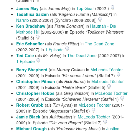
(Staffel 4)
James May
(als
James May
) in
Top Gear
(2002-)
Tadahisa Saizen
(als
'Kagerou Fuuma (Männlich)'
) in
Naruto
(2002-2007) [Synchro (2006-2008)]
Ken Bradshaw
(als
Frank Donovan
) in
Hautnah - Die
Methode Hill
(2002-2008) in Episode
"Tödlicher Wettstreit"
(Staffel 5)
Eric Schaeffer
(als
Francis Ritter
) in
The Dead Zone
(2002-2007) in
1 Episode
Ted Cole
(als
Mr. Paley
) in
The Dead Zone
(2002-2007) in
1 Episode
Barry Shepherd
(als
Murray Collins
) in
McLeods Töchter
(2001-2009) in Episode
"Ein neues Leben"
(Staffel 7)
Christopher Pitman
(als
Rick Burns
) in
McLeods Töchter
(2001-2009) in Episode
"Heiße Ware"
(Staffel 5)
Christopher Hobbs
(als
Greg Watson
) in
McLeods Töchter
(2001-2009) in Episode
"Schweren Herzens"
(Staffel 1)
Robert Grubb
(als
Tim Ayres
) in
McLeods Töchter
(2001-
2009) in Episode
"Angestaut"
(Staffel 8)
Jamie Black
(als
Auktionator
) in
McLeods Töchter
(2001-
2009) in Episode
"Die zehn Plagen"
(Staffel 7)
Michael Gough
(als
'Professor Henry Moss'
) in
Justice