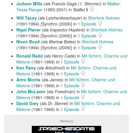
Judson Mills
(als
Francis Gage (1. Stimme)
) in
Walker,
Texas Ranger
(1993-2001) in Staffel 8
Will Tacey
(als
Leichenbeschauer
) in
Sherlock Holmes
(1991/1994) [Synchro (2009)] in
1 Episode
Nigel Planer
(als
Inspector Hopkins
) in
Sherlock Holmes
(1991/1994) [Synchro (2009)] in
1 Episode
Niven Boyd
(als
Marlow Bates
) in
Sherlock Holmes
(1991/1994) [Synchro (2009)] in
1 Episode
Ronald Radd
(als
Henry Cade
) in
Mit Schirm, Charme und
Melone
(1961-1969) in
1 Episode
Ken Parry
(als
Arbuthnot
) in
Mit Schirm, Charme und
Melone
(1961-1969) in
1 Episode
Artro Morris
(als
James
) in
Mit Schirm, Charme und
Melone
(1961-1969) in
1 Episode
John McLaren
(als
Freedman
) in
Mit Schirm, Charme und
Melone
(1961-1969) in
1 Episode
David Grey
(als
Dr. Sterret
) in
Mit Schirm, Charme und
Melone
(1961-1969) in
1 Episode
Werbung