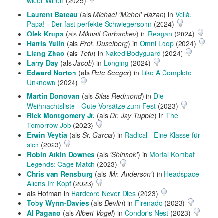
wider Willen
(2025)
Laurent Bateau
(als
Michael 'Michel' Hazan
) in
Voilà,
Papa! - Der fast perfekte Schwiegersohn
(2024)
Olek Krupa
(als
Mikhail Gorbachev
) in
Reagan
(2024)
Harris Yulin
(als
Prof. Duselberg
) in
Omni Loop
(2024)
Liang Zhao
(als
Tetu
) in
Naked Bodyguard
(2024)
Larry Day
(als
Jacob
) in
Longing
(2024)
Edward Norton
(als
Pete Seeger
) in
Like A Complete
Unknown
(2024)
Martin Donovan
(als
Silas Redmond
) in
Die
Weihnachtsliste - Gute Vorsätze zum Fest
(2023)
Rick Montgomery Jr.
(als
Dr. Jay Tupple
) in
The
Tomorrow Job
(2023)
Erwin Veytia
(als
Sr. Garcia
) in
Radical - Eine Klasse für
sich
(2023)
Robin Atkin Downes
(als
'Shinnok'
) in
Mortal Kombat
Legends: Cage Match
(2023)
Chris van Rensburg
(als
'Mr. Anderson'
) in
Headspace -
Aliens Im Kopf
(2023)
als Hofman in
Hardcore Never Dies
(2023)
Toby Wynn-Davies
(als
Devlin
) in
Firenado
(2023)
Al Pagano
(als
Albert Vogel
) in
Condor's Nest
(2023)