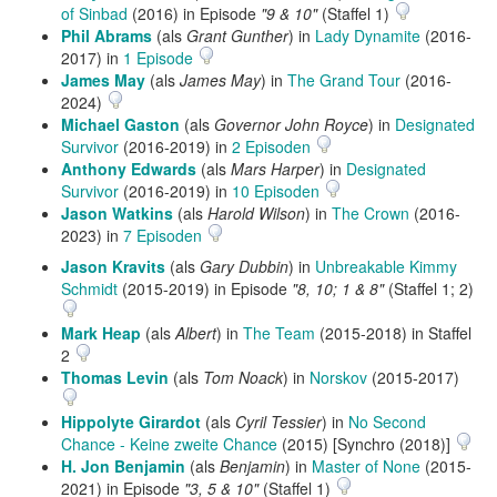
of Sinbad
(2016) in Episode
"9 & 10"
(Staffel 1)
Phil Abrams
(als
Grant Gunther
) in
Lady Dynamite
(2016-
2017) in
1 Episode
James May
(als
James May
) in
The Grand Tour
(2016-
2024)
Michael Gaston
(als
Governor John Royce
) in
Designated
Survivor
(2016-2019) in
2 Episoden
Anthony Edwards
(als
Mars Harper
) in
Designated
Survivor
(2016-2019) in
10 Episoden
Jason Watkins
(als
Harold Wilson
) in
The Crown
(2016-
2023) in
7 Episoden
Jason Kravits
(als
Gary Dubbin
) in
Unbreakable Kimmy
Schmidt
(2015-2019) in Episode
"8, 10; 1 & 8"
(Staffel 1; 2)
Mark Heap
(als
Albert
) in
The Team
(2015-2018) in Staffel
2
Thomas Levin
(als
Tom Noack
) in
Norskov
(2015-2017)
Hippolyte Girardot
(als
Cyril Tessier
) in
No Second
Chance - Keine zweite Chance
(2015) [Synchro (2018)]
H. Jon Benjamin
(als
Benjamin
) in
Master of None
(2015-
2021) in Episode
"3, 5 & 10"
(Staffel 1)