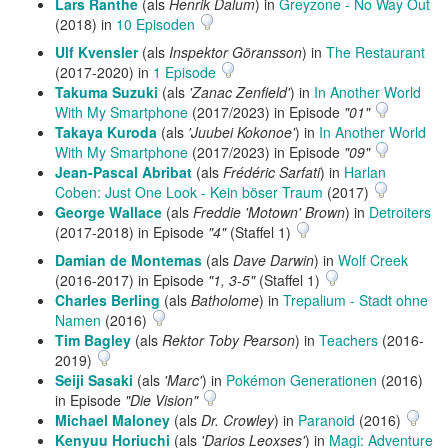
Lars Ranthe
(als
Henrik Dalum
) in
Greyzone - No Way Out
(2018) in
10 Episoden
Ulf Kvensler
(als
Inspektor Göransson
) in
The Restaurant
(2017-2020) in
1 Episode
Takuma Suzuki
(als
'Zanac Zenfield'
) in
In Another World
With My Smartphone
(2017/2023) in Episode
"01"
Takaya Kuroda
(als
'Juubei Kokonoe'
) in
In Another World
With My Smartphone
(2017/2023) in Episode
"09"
Jean-Pascal Abribat
(als
Frédéric Sarfati
) in
Harlan
Coben: Just One Look - Kein böser Traum
(2017)
George Wallace
(als
Freddie 'Motown' Brown
) in
Detroiters
(2017-2018) in Episode
"4"
(Staffel 1)
Damian de Montemas
(als
Dave Darwin
) in
Wolf Creek
(2016-2017) in Episode
"1, 3-5"
(Staffel 1)
Charles Berling
(als
Batholome
) in
Trepalium - Stadt ohne
Namen
(2016)
Tim Bagley
(als
Rektor Toby Pearson
) in
Teachers
(2016-
2019)
Seiji Sasaki
(als
'Marc'
) in
Pokémon Generationen
(2016)
in Episode
"Die Vision"
Michael Maloney
(als
Dr. Crowley
) in
Paranoid
(2016)
Kenyuu Horiuchi
(als
'Darios Leoxses'
) in
Magi: Adventure