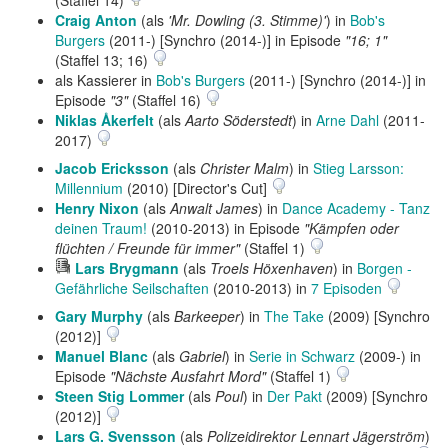
(Staffel 14)
Craig Anton
(als
'Mr. Dowling (3. Stimme)'
) in
Bob's
Burgers
(2011-) [Synchro (2014-)] in Episode
"16; 1"
(Staffel 13; 16)
als Kassierer in
Bob's Burgers
(2011-) [Synchro (2014-)] in
Episode
"3"
(Staffel 16)
Niklas Åkerfelt
(als
Aarto Söderstedt
) in
Arne Dahl
(2011-
2017)
Jacob Ericksson
(als
Christer Malm
) in
Stieg Larsson:
Millennium
(2010) [Director's Cut]
Henry Nixon
(als
Anwalt James
) in
Dance Academy - Tanz
deinen Traum!
(2010-2013) in Episode
"Kämpfen oder
flüchten / Freunde für immer"
(Staffel 1)
Hörprobe
Lars Brygmann
(als
Troels Höxenhaven
) in
Borgen -
abspielen
Gefährliche Seilschaften
(2010-2013) in
7 Episoden
Gary Murphy
(als
Barkeeper
) in
The Take
(2009) [Synchro
(2012)]
Manuel Blanc
(als
Gabriel
) in
Serie in Schwarz
(2009-) in
Episode
"Nächste Ausfahrt Mord"
(Staffel 1)
Steen Stig Lommer
(als
Poul
) in
Der Pakt
(2009) [Synchro
(2012)]
Lars G. Svensson
(als
Polizeidirektor Lennart Jägerström
)