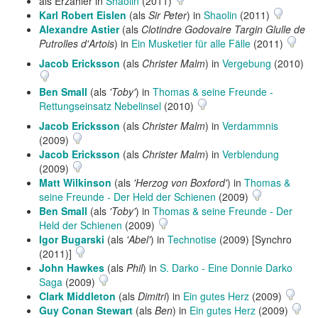
als Erzähler in
Shaolin
(2011)
Karl Robert Eislen
(als
Sir Peter
) in
Shaolin
(2011)
Alexandre Astier
(als
Clotindre Godovaire Targin Glulle de
Putrolles d'Artois
) in
Ein Musketier für alle Fälle
(2011)
Jacob Ericksson
(als
Christer Malm
) in
Vergebung
(2010)
Ben Small
(als
'Toby'
) in
Thomas & seine Freunde -
Rettungseinsatz Nebelinsel
(2010)
Jacob Ericksson
(als
Christer Malm
) in
Verdammnis
(2009)
Jacob Ericksson
(als
Christer Malm
) in
Verblendung
(2009)
Matt Wilkinson
(als
'Herzog von Boxford'
) in
Thomas &
seine Freunde - Der Held der Schienen
(2009)
Ben Small
(als
'Toby'
) in
Thomas & seine Freunde - Der
Held der Schienen
(2009)
Igor Bugarski
(als
'Abel'
) in
Technotise
(2009) [Synchro
(2011)]
John Hawkes
(als
Phil
) in
S. Darko - Eine Donnie Darko
Saga
(2009)
Clark Middleton
(als
Dimitri
) in
Ein gutes Herz
(2009)
Guy Conan Stewart
(als
Ben
) in
Ein gutes Herz
(2009)