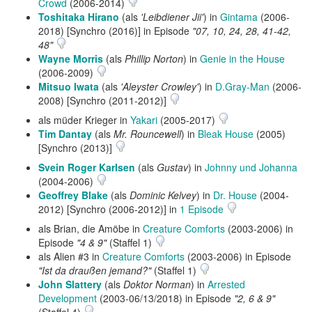
Crowd
(2006-2014)
Toshitaka Hirano
(als
'Leibdiener Jii'
) in
Gintama
(2006-
2018) [Synchro (2016)] in Episode
"07, 10, 24, 28, 41-42,
48"
Wayne Morris
(als
Phillip Norton
) in
Genie in the House
(2006-2009)
Mitsuo Iwata
(als
'Aleyster Crowley'
) in
D.Gray-Man
(2006-
2008) [Synchro (2011-2012)]
als müder Krieger in
Yakari
(2005-2017)
Tim Dantay
(als
Mr. Rouncewell
) in
Bleak House
(2005)
[Synchro (2013)]
Svein Roger Karlsen
(als
Gustav
) in
Johnny und Johanna
(2004-2006)
Geoffrey Blake
(als
Dominic Kelvey
) in
Dr. House
(2004-
2012) [Synchro (2006-2012)] in
1 Episode
als Brian, die Amöbe in
Creature Comforts
(2003-2006) in
Episode
"4 & 9"
(Staffel 1)
als Alien #3 in
Creature Comforts
(2003-2006) in Episode
"Ist da draußen jemand?"
(Staffel 1)
John Slattery
(als
Doktor Norman
) in
Arrested
Development
(2003-06/13/2018) in Episode
"2, 6 & 9"