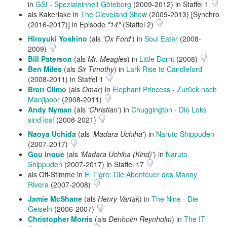
in
GSI - Spezialeinheit Göteborg
(2009-2012) in Staffel 1
als Kakerlake in
The Cleveland Show
(2009-2013) [Synchro
(2016-2017)] in Episode
"14"
(Staffel 2)
Hiroyuki Yoshino
(als
'Ox Ford'
) in
Soul Eater
(2008-
2009)
Bill Paterson
(als
Mr. Meagles
) in
Little Dorrit
(2008)
Ben Miles
(als
Sir Timothy
) in
Lark Rise to Candleford
(2008-2011) in Staffel 1
Brett Climo
(als
Omar
) in
Elephant Princess - Zurück nach
Manjipoor
(2008-2011)
Andy Nyman
(als
'Christian'
) in
Chuggington - Die Loks
sind los!
(2008-2021)
Naoya Uchida
(als
'Madara Uchiha'
) in
Naruto Shippuden
(2007-2017)
Gou Inoue
(als
'Madara Uchiha (Kind)'
) in
Naruto
Shippuden
(2007-2017) in Staffel 17
als Off-Stimme in
El Tigre: Die Abenteuer des Manny
Rivera
(2007-2008)
Jamie McShane
(als
Henry Vartak
) in
The Nine - Die
Geiseln
(2006-2007)
Christopher Morris
(als
Denholm Reynholm
) in
The IT