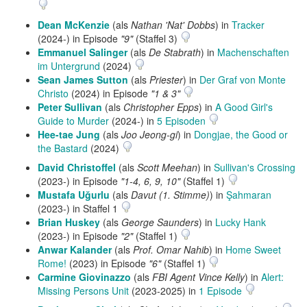
Dean McKenzie
(als
Nathan 'Nat' Dobbs
) in
Tracker
(2024-) in Episode
"9"
(Staffel 3)
Emmanuel Salinger
(als
De Stabrath
) in
Machenschaften
im Untergrund
(2024)
Sean James Sutton
(als
Priester
) in
Der Graf von Monte
Christo
(2024) in Episode
"1 & 3"
Peter Sullivan
(als
Christopher Epps
) in
A Good Girl's
Guide to Murder
(2024-) in
5 Episoden
Hee-tae Jung
(als
Joo Jeong-gi
) in
Dongjae, the Good or
the Bastard
(2024)
David Christoffel
(als
Scott Meehan
) in
Sullivan's Crossing
(2023-) in Episode
"1-4, 6, 9, 10"
(Staffel 1)
Mustafa Uğurlu
(als
Davut (1. Stimme)
) in
Şahmaran
(2023-) in Staffel 1
Brian Huskey
(als
George Saunders
) in
Lucky Hank
(2023-) in Episode
"2"
(Staffel 1)
Anwar Kalander
(als
Prof. Omar Nahib
) in
Home Sweet
Rome!
(2023) in Episode
"6"
(Staffel 1)
Carmine Giovinazzo
(als
FBI Agent Vince Kelly
) in
Alert:
Missing Persons Unit
(2023-2025) in
1 Episode