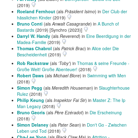
(2019)
Roeland Fernhout
(als
Präsident Isimo
) in
Der Club der
hässlichen Kinder
(2019)
Bruno Conti
(als
Anwalt Casagrande
) in
A Bunch of
Bastards
(2019) [Synchro (2023)]
Darryl W. Handy
(als
Reverend
) in
Eine Beerdigung in der
Madea-Familie
(2019)
Thomas Chabrol
(als
Patrick Brac
) in
Alice oder Die
Bescheidenheit
(2019)
Rob Rackstraw
(als
'Toby'
) in
Thomas & seine Freunde -
Große Welt! Große Abenteuer!
(2018)
Robert Daws
(als
Michael Blore
) in
Swimming with Men
(2018)
Simon Pegg
(als
Meredith Houseman
) in
Slaughterhouse
Rulez
(2018)
Philip Keung
(als
Inspektor Fai Sir
) in
Master Z: The Ip
Man Legacy
(2018)
Bruno Georis
(als
Père Ezéradot
) in
Die Erscheinung
(2018)
Simon Delaney
(als
Pater Sean
) in
Don't Go - Zwischen
Leben und Tod
(2018)
Cha-Lee Yoon
(als
Black Claw Ma
) in
Attrition -