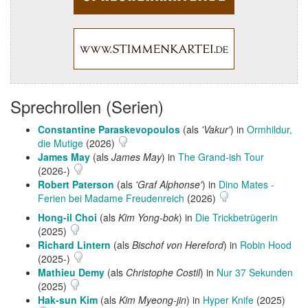
Sprechrollen (Serien)
Constantine Paraskevopoulos
(als
'Vakur'
) in
Ormhildur,
die Mutige
(2026)
James May
(als
James May
) in
The Grand-ish Tour
(2026-)
Robert Paterson
(als
'Graf Alphonse'
) in
Dino Mates -
Ferien bei Madame Freudenreich
(2026)
Hong-il Choi
(als
Kim Yong-bok
) in
Die Trickbetrügerin
(2025)
Richard Lintern
(als
Bischof von Hereford
) in
Robin Hood
(2025-)
Mathieu Demy
(als
Christophe Costil
) in
Nur 37 Sekunden
(2025)
Hak-sun Kim
(als
Kim Myeong-jin
) in
Hyper Knife
(2025)