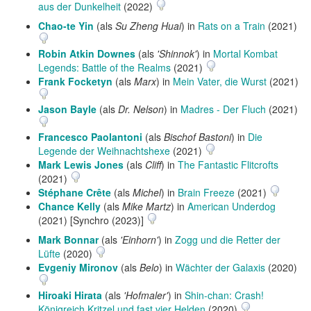
aus der Dunkelheit
(2022)
Chao-te Yin
(als
Su Zheng Huai
) in
Rats on a Train
(2021)
Robin Atkin Downes
(als
'Shinnok'
) in
Mortal Kombat
Legends: Battle of the Realms
(2021)
Frank Focketyn
(als
Marx
) in
Mein Vater, die Wurst
(2021)
Jason Bayle
(als
Dr. Nelson
) in
Madres - Der Fluch
(2021)
Francesco Paolantoni
(als
Bischof Bastoni
) in
Die
Legende der Weihnachtshexe
(2021)
Mark Lewis Jones
(als
Cliff
) in
The Fantastic Flitcrofts
(2021)
Stéphane Crête
(als
Michel
) in
Brain Freeze
(2021)
Chance Kelly
(als
Mike Martz
) in
American Underdog
(2021) [Synchro (2023)]
Mark Bonnar
(als
'Einhorn'
) in
Zogg und die Retter der
Lüfte
(2020)
Evgeniy Mironov
(als
Belo
) in
Wächter der Galaxis
(2020)
Hiroaki Hirata
(als
'Hofmaler'
) in
Shin-chan: Crash!
Königreich Kritzel und fast vier Helden
(2020)