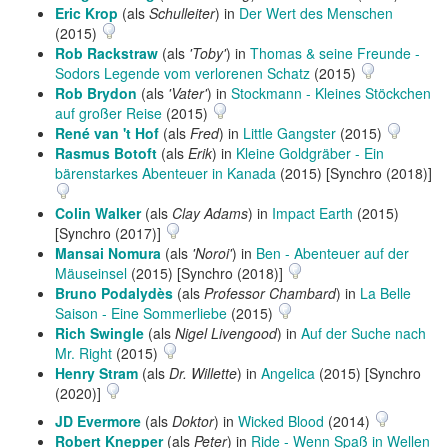
Eric Krop
(als
Schulleiter
) in
Der Wert des Menschen
(2015)
Rob Rackstraw
(als
'Toby'
) in
Thomas & seine Freunde -
Sodors Legende vom verlorenen Schatz
(2015)
Rob Brydon
(als
'Vater'
) in
Stockmann - Kleines Stöckchen
auf großer Reise
(2015)
René van 't Hof
(als
Fred
) in
Little Gangster
(2015)
Rasmus Botoft
(als
Erik
) in
Kleine Goldgräber - Ein
bärenstarkes Abenteuer in Kanada
(2015) [Synchro (2018)]
Colin Walker
(als
Clay Adams
) in
Impact Earth
(2015)
[Synchro (2017)]
Mansai Nomura
(als
'Noroi'
) in
Ben - Abenteuer auf der
Mäuseinsel
(2015) [Synchro (2018)]
Bruno Podalydès
(als
Professor Chambard
) in
La Belle
Saison - Eine Sommerliebe
(2015)
Rich Swingle
(als
Nigel Livengood
) in
Auf der Suche nach
Mr. Right
(2015)
Henry Stram
(als
Dr. Willette
) in
Angelica
(2015) [Synchro
(2020)]
JD Evermore
(als
Doktor
) in
Wicked Blood
(2014)
Robert Knepper
(als
Peter
) in
Ride - Wenn Spaß in Wellen