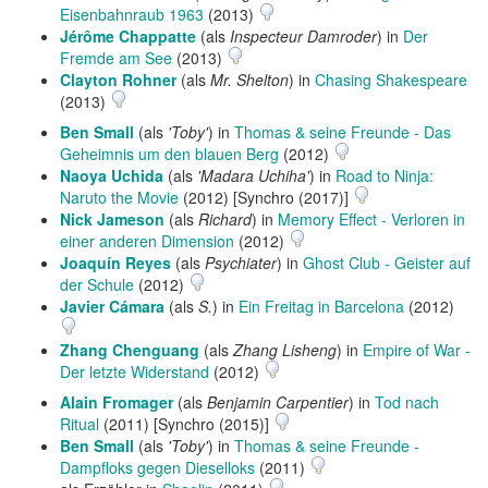
Eisenbahnraub 1963
(2013)
Jérôme Chappatte
(als
Inspecteur Damroder
) in
Der
Fremde am See
(2013)
Clayton Rohner
(als
Mr. Shelton
) in
Chasing Shakespeare
(2013)
Ben Small
(als
'Toby'
) in
Thomas & seine Freunde - Das
Geheimnis um den blauen Berg
(2012)
Naoya Uchida
(als
'Madara Uchiha'
) in
Road to Ninja:
Naruto the Movie
(2012) [Synchro (2017)]
Nick Jameson
(als
Richard
) in
Memory Effect - Verloren in
einer anderen Dimension
(2012)
Joaquín Reyes
(als
Psychiater
) in
Ghost Club - Geister auf
der Schule
(2012)
Javier Cámara
(als
S.
) in
Ein Freitag in Barcelona
(2012)
Zhang Chenguang
(als
Zhang Lisheng
) in
Empire of War -
Der letzte Widerstand
(2012)
Alain Fromager
(als
Benjamin Carpentier
) in
Tod nach
Ritual
(2011) [Synchro (2015)]
Ben Small
(als
'Toby'
) in
Thomas & seine Freunde -
Dampfloks gegen Dieselloks
(2011)