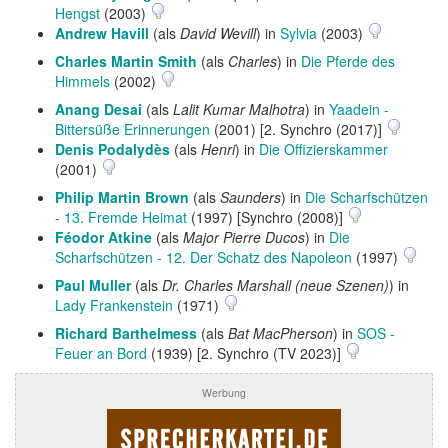
Hengst
(2003)
Andrew Havill
(als
David Wevill
) in
Sylvia
(2003)
Charles Martin Smith
(als
Charles
) in
Die Pferde des
Himmels
(2002)
Anang Desai
(als
Lalit Kumar Malhotra
) in
Yaadein -
Bittersüße Erinnerungen
(2001) [2. Synchro (2017)]
Denis Podalydès
(als
Henri
) in
Die Offizierskammer
(2001)
Philip Martin Brown
(als
Saunders
) in
Die Scharfschützen
- 13. Fremde Heimat
(1997) [Synchro (2008)]
Féodor Atkine
(als
Major Pierre Ducos
) in
Die
Scharfschützen - 12. Der Schatz des Napoleon
(1997)
Paul Muller
(als
Dr. Charles Marshall (neue Szenen)
) in
Lady Frankenstein
(1971)
Richard Barthelmess
(als
Bat MacPherson
) in
SOS -
Feuer an Bord
(1939) [2. Synchro (TV 2023)]
Werbung