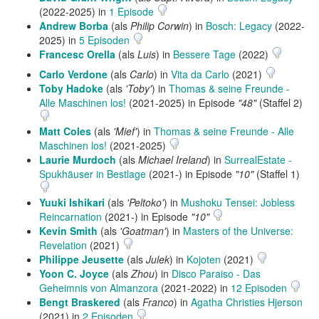
(2022-2025) in
1 Episode
Andrew Borba
(als
Philip Corwin
) in
Bosch: Legacy
(2022-
2025) in
5 Episoden
Francesc Orella
(als
Luis
) in
Bessere Tage
(2022)
Carlo Verdone
(als
Carlo
) in
Vita da Carlo
(2021)
Toby Hadoke
(als
'Toby'
) in
Thomas & seine Freunde -
Alle Maschinen los!
(2021-2025) in Episode
"48"
(Staffel 2)
Matt Coles
(als
'Mief'
) in
Thomas & seine Freunde - Alle
Maschinen los!
(2021-2025)
Laurie Murdoch
(als
Michael Ireland
) in
SurrealEstate -
Spukhäuser in Bestlage
(2021-) in Episode
"10"
(Staffel 1)
Yuuki Ishikari
(als
'Peltoko'
) in
Mushoku Tensei: Jobless
Reincarnation
(2021-) in Episode
"10"
Kevin Smith
(als
'Goatman'
) in
Masters of the Universe:
Revelation
(2021)
Philippe Jeusette
(als
Julek
) in
Kojoten
(2021)
Yoon C. Joyce
(als
Zhou
) in
Disco Paraiso - Das
Geheimnis von Almanzora
(2021-2022) in
12 Episoden
Bengt Braskered
(als
Franco
) in
Agatha Christies Hjerson
(2021) in
2 Episoden