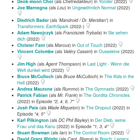
Deok-moon Choi
(als
Chefredakteur
) in
Yonder
(2022)
Joe Mantegna
(als
Lou
) in
Ungewöhnlich Normal
(2022)
Diedrich Bader
(als
'Mandroid / Dr. Meridian'
) in
Transformers: EarthSpark
(2022-)
Adam Nawojczyk
(als
Franciszek Trybała
) in
Sie sehen
dich
(2022)
Christer Fant
(als
Marcus
) in
Out of Touch
(2022)
Vincent Colombe
(als
Valéry Cassini
) in
Oussekine
(2022)
Jim High
(als
Agent Thompson
) in
Last Light - Wenn die
Welt dunkel wird
(2022)
Bruce McCulloch
(als
Bruce McCulloch
) in
The Kids in the
Hall
(2022)
Andrea Mautone
(als
Rummo
) in
The Gymnasts
(2022)
Patrick Fabian
(als
Mr. Frank
) in
The Gordita Chronicles
(2022) in Episode
"2, 4, 6, 7"
Josh Pais
(als
Wade Miquelon
) in
The Dropout
(2022) in
Episode
"4, 5"
Karl Pilkington
(als
DC Phil Bayley
) in
Der Dieb, seine
Frau und das Kanu
(2022) in Episode
"1, 3, 4"
Stuart Bowman
(als
Ian
) in
The Control Room
(2022)
David Grant Wright
(als
Capt. Rivera
) in
Bosch: Legacy