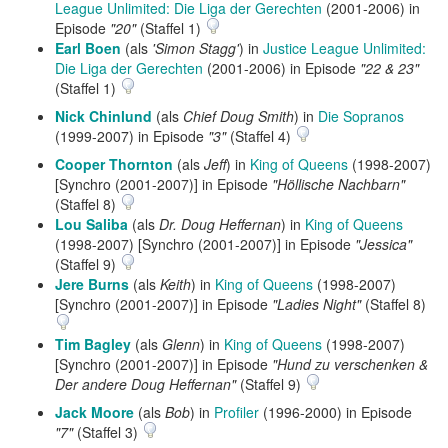
League Unlimited: Die Liga der Gerechten
(2001-2006) in
Episode
"20"
(Staffel 1)
Earl Boen
(als
'Simon Stagg'
) in
Justice League Unlimited:
Die Liga der Gerechten
(2001-2006) in Episode
"22 & 23"
(Staffel 1)
Nick Chinlund
(als
Chief Doug Smith
) in
Die Sopranos
(1999-2007) in Episode
"3"
(Staffel 4)
Cooper Thornton
(als
Jeff
) in
King of Queens
(1998-2007)
[Synchro (2001-2007)] in Episode
"Höllische Nachbarn"
(Staffel 8)
Lou Saliba
(als
Dr. Doug Heffernan
) in
King of Queens
(1998-2007) [Synchro (2001-2007)] in Episode
"Jessica"
(Staffel 9)
Jere Burns
(als
Keith
) in
King of Queens
(1998-2007)
[Synchro (2001-2007)] in Episode
"Ladies Night"
(Staffel 8)
Tim Bagley
(als
Glenn
) in
King of Queens
(1998-2007)
[Synchro (2001-2007)] in Episode
"Hund zu verschenken &
Der andere Doug Heffernan"
(Staffel 9)
Jack Moore
(als
Bob
) in
Profiler
(1996-2000) in Episode
"7"
(Staffel 3)