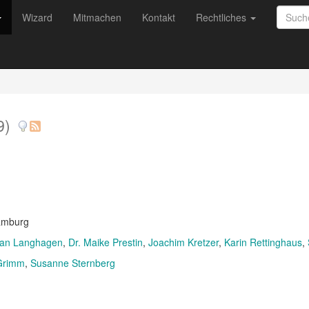
Wizard
Mitmachen
Kontakt
Rechtliches
9)
amburg
tian Langhagen
Dr. Maike Prestin
Joachim Kretzer
Karin Rettinghaus
Grimm
Susanne Sternberg