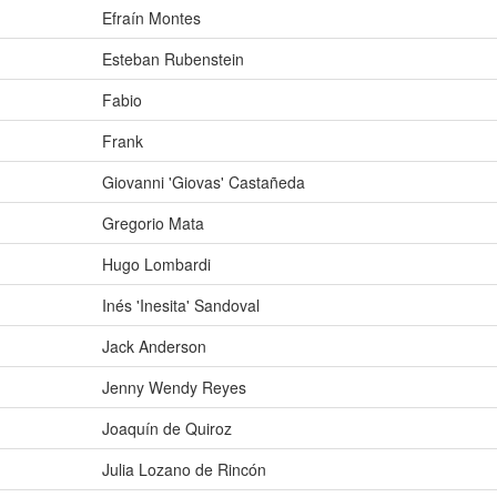
Efraín Montes
Esteban Rubenstein
Fabio
Frank
Giovanni 'Giovas' Castañeda
Gregorio Mata
Hugo Lombardi
Inés 'Inesita' Sandoval
Jack Anderson
Jenny Wendy Reyes
Joaquín de Quiroz
Julia Lozano de Rincón