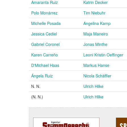
Amaranta Ruiz
Katrin Decker
Polo Monárrez
Tim Niebuhr
Michelle Posada
Angelina Kamp
Jessica Cediel
Maja Maneiro
Gabriel Coronel
Jonas Minthe
Karen Carreño
Leoni Kristin Oeffinger
D'Michael Haas
Markus Hanse
Ángela Ruiz
Nicola Schäffler
N. N.
Ulrich Hilke
(N. N.)
Ulrich Hilke