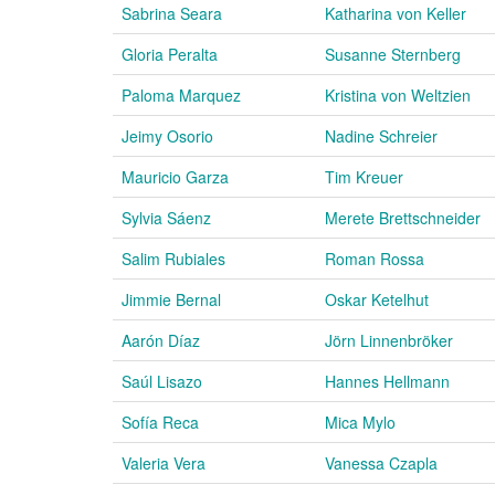
Sabrina Seara
Katharina von Keller
Gloria Peralta
Susanne Sternberg
Paloma Marquez
Kristina von Weltzien
Jeimy Osorio
Nadine Schreier
Mauricio Garza
Tim Kreuer
Sylvia Sáenz
Merete Brettschneider
Salim Rubiales
Roman Rossa
Jimmie Bernal
Oskar Ketelhut
Aarón Díaz
Jörn Linnenbröker
Saúl Lisazo
Hannes Hellmann
Sofía Reca
Mica Mylo
Valeria Vera
Vanessa Czapla