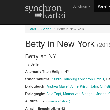
Synchron
Kartei
Start
Serien
Betty in New York
Betty in New York
(201
Betty en NY
TV-Serie
Alternativ-Titel:
Betty in NY
Synchronfirma:
Studio Hamburg Synchron GmbH
, H
Dialogbuch:
Andrea Mayer
Anne-Kristin Jahn
Chris
Dialogregie:
Anja Topf
Marion von Stengel
Michael 
Aufrufe:
9.788
(mehr erfahren)
Anzahl Sprechrollen:
43