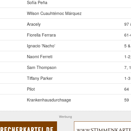
Sofía Peña
Wilson Cuauhtémoc Márquez
Aracely
97 
Fiorella Ferrara
61-
Ignacio 'Nacho'
5 &
Naomi Ferreti
1-2
Sam Thompson
7, 
Tiffany Parker
1-3
Pilot
64
Krankenhausdurchsage
59
Werbung