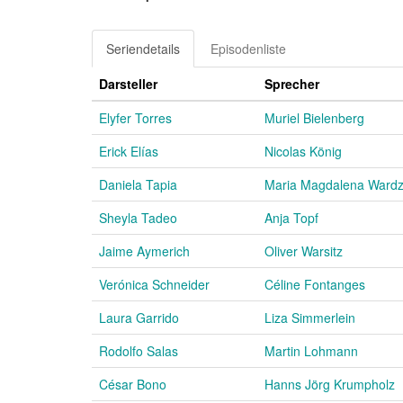
Seriendetails
Episodenliste
Darsteller
Sprecher
Elyfer Torres
Muriel Bielenberg
Erick Elías
Nicolas König
Daniela Tapia
Maria Magdalena Wardz
Sheyla Tadeo
Anja Topf
Jaime Aymerich
Oliver Warsitz
Verónica Schneider
Céline Fontanges
Laura Garrido
Liza Simmerlein
Rodolfo Salas
Martin Lohmann
César Bono
Hanns Jörg Krumpholz