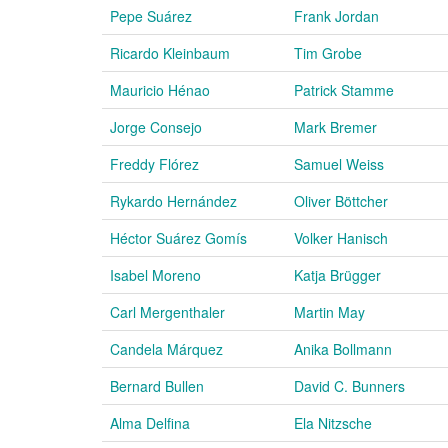
Pepe Suárez
Frank Jordan
Ricardo Kleinbaum
Tim Grobe
Mauricio Hénao
Patrick Stamme
Jorge Consejo
Mark Bremer
Freddy Flórez
Samuel Weiss
Rykardo Hernández
Oliver Böttcher
Héctor Suárez Gomís
Volker Hanisch
Isabel Moreno
Katja Brügger
Carl Mergenthaler
Martin May
Candela Márquez
Anika Bollmann
Bernard Bullen
David C. Bunners
Alma Delfina
Ela Nitzsche