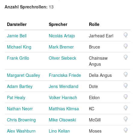
Anzahl Sprechrollen:
13
Darsteller
Sprecher
Rolle
Jamie Bell
Nicolás Artajo
Jarhead Earl
Michael King
Mark Bremer
Bruce
Frank Grillo
Oliver Siebeck
Chainsaw
Angus
Margaret Qualley
Franciska Friede
Delia Angus
Adam Bartley
Jens Wendland
Dote
Pat Healy
Volker Hanisch
Eldon
Nathan Neorr
Matthias Klimsa
KC
Chris Browning
Mike Olsowski
McGill
Alex Washburn
Lino Kelian
Moses