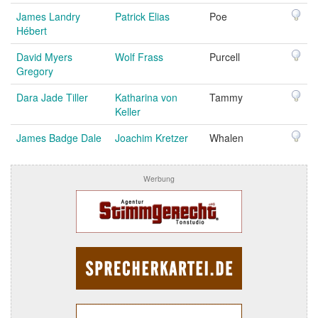
James Landry
Patrick Elias
Poe
Hébert
David Myers
Wolf Frass
Purcell
Gregory
Dara Jade Tiller
Katharina von
Tammy
Keller
James Badge Dale
Joachim Kretzer
Whalen
Werbung