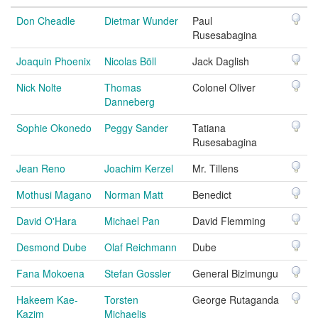
Don Cheadle
Dietmar Wunder
Paul
Rusesabagina
Joaquin Phoenix
Nicolas Böll
Jack Daglish
Nick Nolte
Thomas
Colonel Oliver
Danneberg
Sophie Okonedo
Peggy Sander
Tatiana
Rusesabagina
Jean Reno
Joachim Kerzel
Mr. Tillens
Mothusi Magano
Norman Matt
Benedict
David O'Hara
Michael Pan
David Flemming
Desmond Dube
Olaf Reichmann
Dube
Fana Mokoena
Stefan Gossler
General Bizimungu
Hakeem Kae-
Torsten
George Rutaganda
Kazim
Michaelis