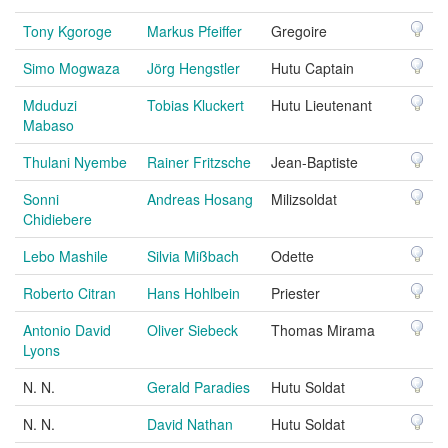
Tony Kgoroge
Markus Pfeiffer
Gregoire
Simo Mogwaza
Jörg Hengstler
Hutu Captain
Mduduzi
Tobias Kluckert
Hutu Lieutenant
Mabaso
Thulani Nyembe
Rainer Fritzsche
Jean-Baptiste
Sonni
Andreas Hosang
Milizsoldat
Chidiebere
Lebo Mashile
Silvia Mißbach
Odette
Roberto Citran
Hans Hohlbein
Priester
Antonio David
Oliver Siebeck
Thomas Mirama
Lyons
N. N.
Gerald Paradies
Hutu Soldat
N. N.
David Nathan
Hutu Soldat