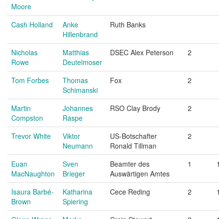
Moore
Cash Holland
Anke
Ruth Banks
Hillenbrand
Nicholas
Matthias
DSEC Alex Peterson
2
Rowe
Deutelmoser
Tom Forbes
Thomas
Fox
2
Schimanski
Martin
Johannes
RSO Clay Brody
2
Compston
Raspe
Trevor White
Viktor
US-Botschafter
2
Neumann
Ronald Tillman
Euan
Sven
Beamter des
1
MacNaughton
Brieger
Auswärtigen Amtes
Isaura Barbé-
Katharina
Cece Reding
2
Brown
Spiering