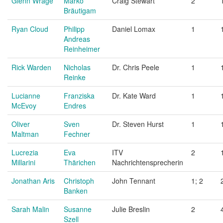
Glenn Wrage
Marko
Craig Stewart
2
Bräutigam
Ryan Cloud
Philipp
Daniel Lomax
1
Andreas
Reinheimer
Rick Warden
Nicholas
Dr. Chris Peele
1
Reinke
Lucianne
Franziska
Dr. Kate Ward
1
McEvoy
Endres
Oliver
Sven
Dr. Steven Hurst
1
Maltman
Fechner
Lucrezia
Eva
ITV
2
Millarini
Thärichen
Nachrichtensprecherin
Jonathan Aris
Christoph
John Tennant
1; 2
Banken
Sarah Malin
Susanne
Julie Breslin
2
Szell