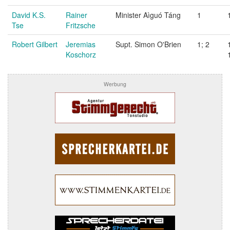
David K.S.
Rainer
Minister Aìguó Táng
1
Tse
Fritzsche
Robert Gilbert
Jeremias
Supt. Simon O'Brien
1; 2
Koschorz
Werbung