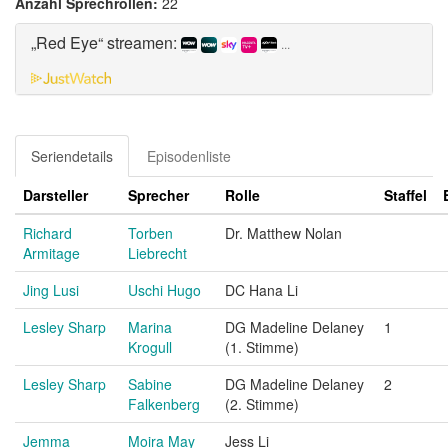
Anzahl Sprechrollen:
22
„Red Eye“ streamen:
...
Seriendetails
Episodenliste
Darsteller
Sprecher
Rolle
Staffel
Richard
Torben
Dr. Matthew Nolan
Armitage
Liebrecht
Jing Lusi
Uschi Hugo
DC Hana Li
Lesley Sharp
Marina
DG Madeline Delaney
1
Krogull
(1. Stimme)
Lesley Sharp
Sabine
DG Madeline Delaney
2
Falkenberg
(2. Stimme)
Jemma
Moira May
Jess Li