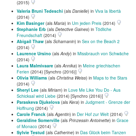
(2015)
Valeria Bruni Tedeschi
(als
Danielle
) in
Viva la libertà
(2014)
Kim Basinger
(als
Maria
) in
Um jeden Preis
(2014)
Stephanie Erb
(als
Detective Gaines
) in
Tödliche
Freundschaft
(2014)
Abigail Thaw
(als
Schamanin
) in
Sex on the Beach 2
(2014)
Laurence Ursino
(als
Andy
) in
Missbrauch von Schwäche
(2014)
Laura Malmivaare
(als
Annika
) in
Meine griechischen
Ferien
(2014) [Synchro (2016)]
Olivia Williams
(als
Christina Weiss
) in
Maps to the Stars
(2014)
Sheryl Lee
(als
Miriam
) in
Love Me Like You Do - Aus
Schicksal wird Liebe
(2014) [Synchro (2016)]
Paraskeva Djukelova
(als
Kera
) in
Judgment - Grenze der
Hoffnung
(2014)
Carole Franck
(als
Agentin
) in
Der Hof zur Welt
(2014)
Geraldine Somerville
(als
Prinzessin Antoinette
) in
Grace
of Monaco
(2014)
Sylvie Testud
(als
Catherine
) in
Das Glück beim Tanzen