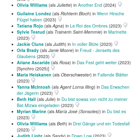
Olivia Williams
(als
Juliette
) in
Another End
(2024)
Guilaine Londez
(als
Richterin Bloch
) in
Wenn Hirsche
Flügel haben
(2023)
Tatiana Rojo
(als
Agna
) in
Le Roi des Ombres
(2023)
Sylvie Testud
(als
Trainerin Saint-Memmie
) in
Marinette
(2023)
Jackie Clune
(als
Judith
) in
In voller Blüte
(2023)
Orla Brady
(als
Janie Moore
) in
Freud - Jenseits des
Glaubens
(2023)
Ariane Ascaride
(als
Rosa
) in
Das Fest geht weiter
(2023)
[Synchro (2025)]
Maria Heiskanen
(als
Oberschwester
) in
Fallende Blätter
(2023)
Yanna McIntosh
(als
Agent Lorna Illing
) in
Das Erwachen
der Jägerin
(2023)
Beth Hall
(als
Julie
) in
Du bist sowas von nicht zu meiner
Bat-Mizwa eingeladen
(2023)
Myrian Marine
(als
María José (Sonsoles)
) in
Du bist es
(2023)
Olivia Williams
(als
Beth
) in
Drei Gänge und ein Todesfall
(2023)
Judith Light
(als
Sandy
) in
Down Low
(2023)