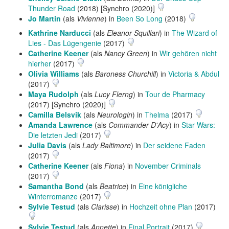
Thunder Road
(2018) [Synchro (2020)]
Jo Martin
(als
Vivienne
) in
Been So Long
(2018)
Kathrine Narducci
(als
Eleanor Squillari
) in
The Wizard of
Lies - Das Lügengenie
(2017)
Catherine Keener
(als
Nancy Green
) in
Wir gehören nicht
hierher
(2017)
Olivia Williams
(als
Baroness Churchill
) in
Victoria & Abdul
(2017)
Maya Rudolph
(als
Lucy Flerng
) in
Tour de Pharmacy
(2017) [Synchro (2020)]
Camilla Belsvik
(als
Neurologin
) in
Thelma
(2017)
Amanda Lawrence
(als
Commander D'Acy
) in
Star Wars:
Die letzten Jedi
(2017)
Julia Davis
(als
Lady Baltimore
) in
Der seidene Faden
(2017)
Catherine Keener
(als
Fiona
) in
November Criminals
(2017)
Samantha Bond
(als
Beatrice
) in
Eine königliche
Winterromanze
(2017)
Sylvie Testud
(als
Clarisse
) in
Hochzeit ohne Plan
(2017)
Sylvie Testud
(als
Annette
) in
Final Portrait
(2017)