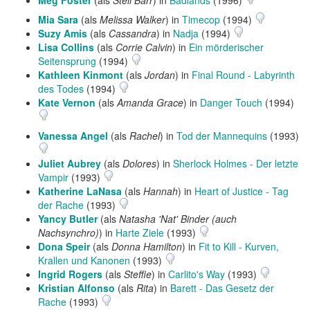
Meg Foster
(als
Stell Barr
) in
Badlands
(1996)
Mia Sara
(als
Melissa Walker
) in
Timecop
(1994)
Suzy Amis
(als
Cassandra
) in
Nadja
(1994)
Lisa Collins
(als
Corrie Calvin
) in
Ein mörderischer
Seitensprung
(1994)
Kathleen Kinmont
(als
Jordan
) in
Final Round - Labyrinth
des Todes
(1994)
Kate Vernon
(als
Amanda Grace
) in
Danger Touch
(1994)
Vanessa Angel
(als
Rachel
) in
Tod der Mannequins
(1993)
Juliet Aubrey
(als
Dolores
) in
Sherlock Holmes - Der letzte
Vampir
(1993)
Katherine LaNasa
(als
Hannah
) in
Heart of Justice - Tag
der Rache
(1993)
Yancy Butler
(als
Natasha 'Nat' Binder (auch
Nachsynchro)
) in
Harte Ziele
(1993)
Dona Speir
(als
Donna Hamilton
) in
Fit to Kill - Kurven,
Krallen und Kanonen
(1993)
Ingrid Rogers
(als
Steffie
) in
Carlito's Way
(1993)
Kristian Alfonso
(als
Rita
) in
Barett - Das Gesetz der
Rache
(1993)