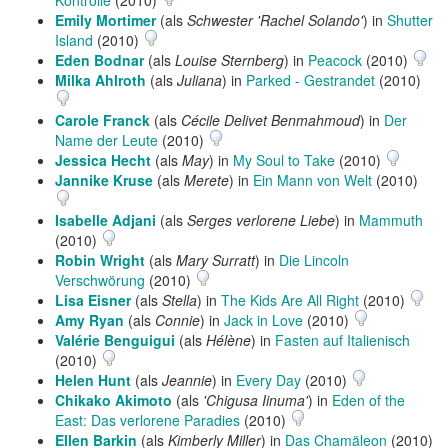
Kontrolle
(2010)
Emily Mortimer
(als
Schwester 'Rachel Solando'
) in
Shutter
Island
(2010)
Eden Bodnar
(als
Louise Sternberg
) in
Peacock
(2010)
Milka Ahlroth
(als
Juliana
) in
Parked - Gestrandet
(2010)
Carole Franck
(als
Cécile Delivet Benmahmoud
) in
Der
Name der Leute
(2010)
Jessica Hecht
(als
May
) in
My Soul to Take
(2010)
Jannike Kruse
(als
Merete
) in
Ein Mann von Welt
(2010)
Isabelle Adjani
(als
Serges verlorene Liebe
) in
Mammuth
(2010)
Robin Wright
(als
Mary Surratt
) in
Die Lincoln
Verschwörung
(2010)
Lisa Eisner
(als
Stella
) in
The Kids Are All Right
(2010)
Amy Ryan
(als
Connie
) in
Jack in Love
(2010)
Valérie Benguigui
(als
Hélène
) in
Fasten auf Italienisch
(2010)
Helen Hunt
(als
Jeannie
) in
Every Day
(2010)
Chikako Akimoto
(als
'Chigusa Iinuma'
) in
Eden of the
East: Das verlorene Paradies
(2010)
Ellen Barkin
(als
Kimberly Miller
) in
Das Chamäleon
(2010)