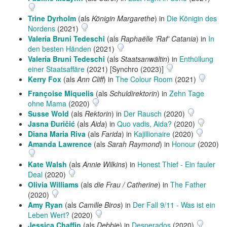
Trine Dyrholm
(als
Königin Margarethe
) in
Die Königin des
Nordens
(2021)
Valeria Bruni Tedeschi
(als
Raphaëlle 'Raf' Catania
) in
In
den besten Händen
(2021)
Valeria Bruni Tedeschi
(als
Staatsanwältin
) in
Enthüllung
einer Staatsaffäre
(2021) [Synchro (2023)]
Kerry Fox
(als
Ann Cliff
) in
The Colour Room
(2021)
Françoise Miquelis
(als
Schuldirektorin
) in
Zehn Tage
ohne Mama
(2020)
Susse Wold
(als
Rektorin
) in
Der Rausch
(2020)
Jasna Đuričić
(als
Aida
) in
Quo vadis, Aida?
(2020)
Diana Maria Riva
(als
Farida
) in
Kajillionaire
(2020)
Amanda Lawrence
(als
Sarah Raymond
) in
Honour
(2020)
Kate Walsh
(als
Annie Wilkins
) in
Honest Thief - Ein fauler
Deal
(2020)
Olivia Williams
(als
die Frau / Catherine
) in
The Father
(2020)
Amy Ryan
(als
Camille Biros
) in
Der Fall 9/11 - Was ist ein
Leben Wert?
(2020)
Jessica Chaffin
(als
Debbie
) in
Desperados
(2020)