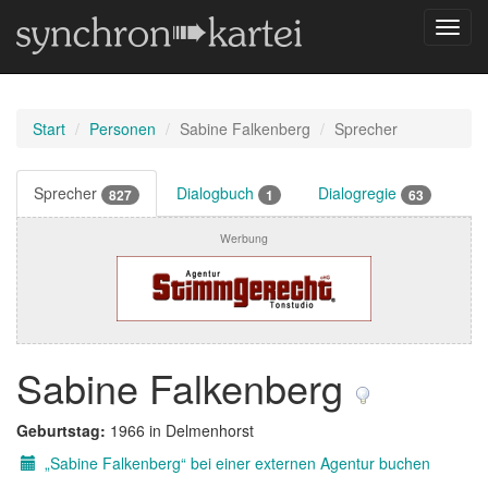
Navig
umsch
Start
Personen
Sabine Falkenberg
Sprecher
Sprecher
Dialogbuch
Dialogregie
827
1
63
Werbung
Sabine Falkenberg
Geburtstag:
1966 in Delmenhorst
„Sabine Falkenberg“ bei einer externen Agentur buchen