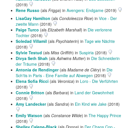
(2019)
Rene Russo
(als
Frigga
) in
Avengers: Endgame
(2019)
LisaGay Hamilton
(als
Condoleezza Rice
) in
Vice - Der
zweite Mann
(2018)
Paige Turco
(als
Elizabeth Marshall
) in
Die verlorene
Tochter
(2018)
Soledad Villamil
(als
Psychiaterin
) in
Tage wie Nächte
(2018)
Sylvie Testud
(als
Miss Griffith
) in
Suspiria
(2018)
Divya Seth Shah
(als
Ashwins Mutter
) in
Die Schneiderin
der Träume
(2018)
Antonia de Rendinger
(als
Madame de Cléry
) in
Die
Sch'tis in Paris - Eine Familie auf Abwegen
(2018)
Elena Sofia Ricci
(als
Veronica
) in
Loro - Die Verführten
(2018)
Connie Britton
(als
Barbara
) in
Land der Gewohnheit
(2018)
Amy Landecker
(als
Sandra
) in
Ein Kind wie Jake
(2018)
Emily Watson
(als
Constance Wilde
) in
The Happy Prince
(2018)
Shelley Calene-Black
(als
Donna
) in
Der Chaos Cop -