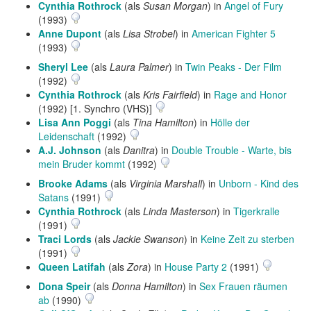
Cynthia Rothrock
(als
Susan Morgan
) in
Angel of Fury
(1993)
Anne Dupont
(als
Lisa Strobel
) in
American Fighter 5
(1993)
Sheryl Lee
(als
Laura Palmer
) in
Twin Peaks - Der Film
(1992)
Cynthia Rothrock
(als
Kris Fairfield
) in
Rage and Honor
(1992) [1. Synchro (VHS)]
Lisa Ann Poggi
(als
Tina Hamilton
) in
Hölle der
Leidenschaft
(1992)
A.J. Johnson
(als
Danitra
) in
Double Trouble - Warte, bis
mein Bruder kommt
(1992)
Brooke Adams
(als
Virginia Marshall
) in
Unborn - Kind des
Satans
(1991)
Cynthia Rothrock
(als
Linda Masterson
) in
Tigerkralle
(1991)
Traci Lords
(als
Jackie Swanson
) in
Keine Zeit zu sterben
(1991)
Queen Latifah
(als
Zora
) in
House Party 2
(1991)
Dona Speir
(als
Donna Hamilton
) in
Sex Frauen räumen
ab
(1990)