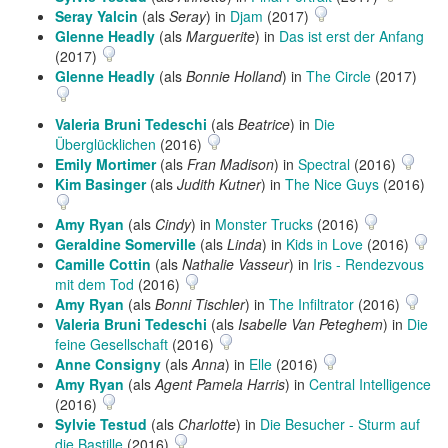
Seray Yalcin
(als
Seray
) in
Djam
(2017)
Glenne Headly
(als
Marguerite
) in
Das ist erst der Anfang
(2017)
Glenne Headly
(als
Bonnie Holland
) in
The Circle
(2017)
Valeria Bruni Tedeschi
(als
Beatrice
) in
Die
Überglücklichen
(2016)
Emily Mortimer
(als
Fran Madison
) in
Spectral
(2016)
Kim Basinger
(als
Judith Kutner
) in
The Nice Guys
(2016)
Amy Ryan
(als
Cindy
) in
Monster Trucks
(2016)
Geraldine Somerville
(als
Linda
) in
Kids in Love
(2016)
Camille Cottin
(als
Nathalie Vasseur
) in
Iris - Rendezvous
mit dem Tod
(2016)
Amy Ryan
(als
Bonni Tischler
) in
The Infiltrator
(2016)
Valeria Bruni Tedeschi
(als
Isabelle Van Peteghem
) in
Die
feine Gesellschaft
(2016)
Anne Consigny
(als
Anna
) in
Elle
(2016)
Amy Ryan
(als
Agent Pamela Harris
) in
Central Intelligence
(2016)
Sylvie Testud
(als
Charlotte
) in
Die Besucher - Sturm auf
die Bastille
(2016)