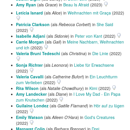
Amy Ryan
(als
Grace
) in
Beau Is Afraid
(2023)
Letícia Isnard
(als
Alice
) in
Weihnachten mit Graça
(2022)
Patricia Clarkson
(als
Rebecca Corbett
) in
She Said
(2022)
Isabelle Adjani
(als
Sidonie
) in
Peter von Kant
(2022)
Carrie Morgan
(als
Gail
) in
Meine Nachbarn, Weihnachten
und ich
(2022)
Valeria Bruni Tedeschi
(als
Christina
) in
Die Linie
(2022)
Sonja Richter
(als
Leonora
) in
Liebe für Erwachsene
(2022)
Valeria Cavalli
(als
Catherine Bufort
) in
Ein Leuchtturm
zum Verlieben
(2022)
Rita Wilson
(als
Natalie Chowdhury
) in
Kimi
(2022)
Amy Landecker
(als
Diane
) in
I Love My Dad - Ein Papa
zum Knutschen
(2022)
Guilaine Londez
(als
Gaëlle Flamand
) in
Hör auf zu lügen
(2022)
Emily Watson
(als
Aileen O'Hara
) in
God's Creatures
(2022)
Margaret Colin
(als
Barbara Brenner
) in
Drei