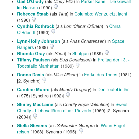
Gail O'Grady
(als
Cindy Ellis
) in
Parker Kane - Die Gewalt
im Nacken
(1990)
Rebecca Staab
(als
Tina
) in
Columbo: Wer zuletzt lacht
(1990)
Cynthia Rothrock
(als
Lori 'China' O'Brien
) in
China
O'Brien II
(1990)
Lynn-Holly Johnson
(als
Arias Christensen
) in
Space
Rangers
(1989)
Rhonda Gray
(als
Sheri
) in
Shotgun
(1989)
Tiffany Paulsen
(als
Suzi Donaldson
) in
Freitag der 13. -
Todesfalle Manhattan
(1989)
Donna Davis
(als
Miss Allison
) in
Forke des Todes
(1981)
[2. Synchro]
Caroline Munro
(als
Mandy Gregory
) in
Der Teufel in ihr
(1975) [Synchro (1992)]
Shirley MacLaine
(als
Charity Hope Valentine
) in
Sweet
Charity - Liebesaffären einer Tänzerin
(1969) [2. Synchro
(2004)]
Stella Stevens
(als
Schwester George
) in
Wenn Engel
reisen
(1968) [Synchro (1995)]