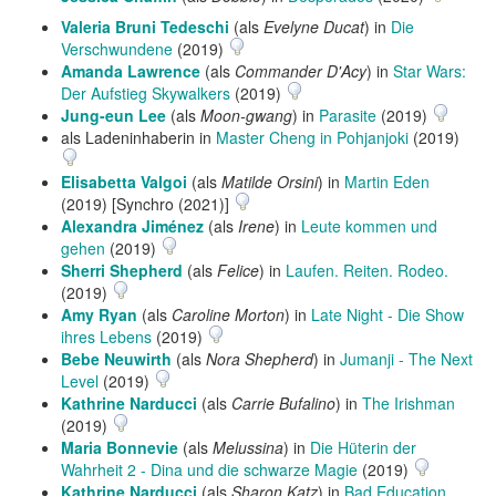
Valeria Bruni Tedeschi
(als
Evelyne Ducat
) in
Die
Verschwundene
(2019)
Amanda Lawrence
(als
Commander D'Acy
) in
Star Wars:
Der Aufstieg Skywalkers
(2019)
Jung-eun Lee
(als
Moon-gwang
) in
Parasite
(2019)
als Ladeninhaberin in
Master Cheng in Pohjanjoki
(2019)
Elisabetta Valgoi
(als
Matilde Orsini
) in
Martin Eden
(2019) [Synchro (2021)]
Alexandra Jiménez
(als
Irene
) in
Leute kommen und
gehen
(2019)
Sherri Shepherd
(als
Felice
) in
Laufen. Reiten. Rodeo.
(2019)
Amy Ryan
(als
Caroline Morton
) in
Late Night - Die Show
ihres Lebens
(2019)
Bebe Neuwirth
(als
Nora Shepherd
) in
Jumanji - The Next
Level
(2019)
Kathrine Narducci
(als
Carrie Bufalino
) in
The Irishman
(2019)
Maria Bonnevie
(als
Melussina
) in
Die Hüterin der
Wahrheit 2 - Dina und die schwarze Magie
(2019)
Kathrine Narducci
(als
Sharon Katz
) in
Bad Education