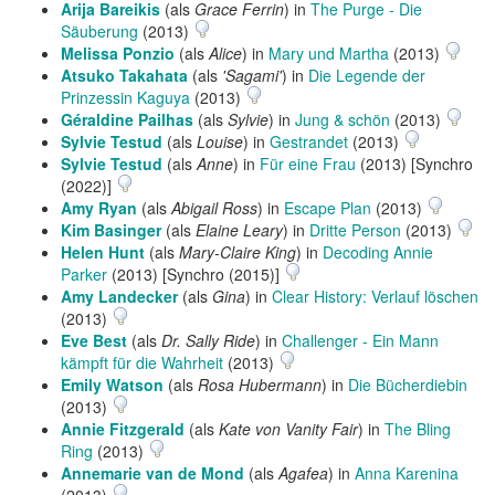
Arija Bareikis
(als
Grace Ferrin
) in
The Purge - Die
Säuberung
(2013)
Melissa Ponzio
(als
Alice
) in
Mary und Martha
(2013)
Atsuko Takahata
(als
'Sagami'
) in
Die Legende der
Prinzessin Kaguya
(2013)
Géraldine Pailhas
(als
Sylvie
) in
Jung & schön
(2013)
Sylvie Testud
(als
Louise
) in
Gestrandet
(2013)
Sylvie Testud
(als
Anne
) in
Für eine Frau
(2013) [Synchro
(2022)]
Amy Ryan
(als
Abigail Ross
) in
Escape Plan
(2013)
Kim Basinger
(als
Elaine Leary
) in
Dritte Person
(2013)
Helen Hunt
(als
Mary-Claire King
) in
Decoding Annie
Parker
(2013) [Synchro (2015)]
Amy Landecker
(als
Gina
) in
Clear History: Verlauf löschen
(2013)
Eve Best
(als
Dr. Sally Ride
) in
Challenger - Ein Mann
kämpft für die Wahrheit
(2013)
Emily Watson
(als
Rosa Hubermann
) in
Die Bücherdiebin
(2013)
Annie Fitzgerald
(als
Kate von Vanity Fair
) in
The Bling
Ring
(2013)
Annemarie van de Mond
(als
Agafea
) in
Anna Karenina