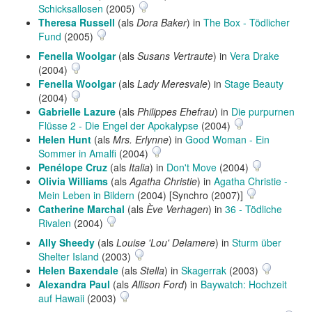
Schicksallosen
(2005)
Theresa Russell
(als
Dora Baker
) in
The Box - Tödlicher
Fund
(2005)
Fenella Woolgar
(als
Susans Vertraute
) in
Vera Drake
(2004)
Fenella Woolgar
(als
Lady Meresvale
) in
Stage Beauty
(2004)
Gabrielle Lazure
(als
Philippes Ehefrau
) in
Die purpurnen
Flüsse 2 - Die Engel der Apokalypse
(2004)
Helen Hunt
(als
Mrs. Erlynne
) in
Good Woman - Ein
Sommer in Amalfi
(2004)
Penélope Cruz
(als
Italia
) in
Don't Move
(2004)
Olivia Williams
(als
Agatha Christie
) in
Agatha Christie -
Mein Leben in Bildern
(2004) [Synchro (2007)]
Catherine Marchal
(als
Ève Verhagen
) in
36 - Tödliche
Rivalen
(2004)
Ally Sheedy
(als
Louise 'Lou' Delamere
) in
Sturm über
Shelter Island
(2003)
Helen Baxendale
(als
Stella
) in
Skagerrak
(2003)
Alexandra Paul
(als
Allison Ford
) in
Baywatch: Hochzeit
auf Hawaii
(2003)