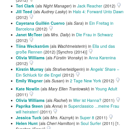
(2012)
Teri Clark
(als
Night Manager
) in
Jack Reacher
(2012)
Jill Teed
(als
Audrey Lasky
) in
Halo 4: Forward Unto Dawn
(2012)
Cayetana Guillén Cuervo
(als
Sara
) in
Ein Freitag in
Barcelona
(2012)
Janet McTeer
(als
Mrs. Daily
) in
Die Frau in Schwarz
(2012)
Tiina Weckström
(als
Wachtmeisterin
) in
Ella und das
große Rennen
(2012) [Synchro (2014)]
Olivia Williams
(als
Fürstin Vronsky
) in
Anna Karenina
(2012)
Kirstin Murray
(als
Strafverteidigerin
) in
Angels' Share –
Ein Schluck für die Engel
(2012)
Emily Wagner
(als
Susan
) in
2 Tage New York
(2012)
Kate Nowlin
(als
Mary Ellen Trantowski
) in
Young Adult
(2011)
Olivia Williams
(als
Rachel
) in
Wer ist Hanna?
(2011)
Paprika Steen
(als
Anna
) in
Superclassico ...meine Frau
will heiraten!
(2011)
Jessica Tuck
(als
Mrs. Kaznyk
) in
Super 8
(2011)
Helen Hunt
(als
Cheri Hamilton
) in
Soul Surfer
(2011) [1.