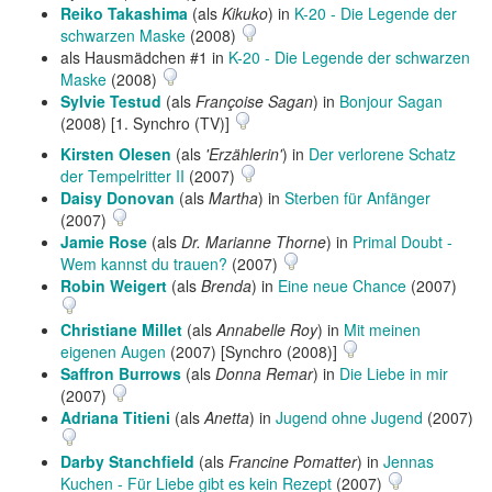
Reiko Takashima
(als
Kikuko
) in
K-20 - Die Legende der
schwarzen Maske
(2008)
als Hausmädchen #1 in
K-20 - Die Legende der schwarzen
Maske
(2008)
Sylvie Testud
(als
Françoise Sagan
) in
Bonjour Sagan
(2008) [1. Synchro (TV)]
Kirsten Olesen
(als
'Erzählerin'
) in
Der verlorene Schatz
der Tempelritter II
(2007)
Daisy Donovan
(als
Martha
) in
Sterben für Anfänger
(2007)
Jamie Rose
(als
Dr. Marianne Thorne
) in
Primal Doubt -
Wem kannst du trauen?
(2007)
Robin Weigert
(als
Brenda
) in
Eine neue Chance
(2007)
Christiane Millet
(als
Annabelle Roy
) in
Mit meinen
eigenen Augen
(2007) [Synchro (2008)]
Saffron Burrows
(als
Donna Remar
) in
Die Liebe in mir
(2007)
Adriana Titieni
(als
Anetta
) in
Jugend ohne Jugend
(2007)
Darby Stanchfield
(als
Francine Pomatter
) in
Jennas
Kuchen - Für Liebe gibt es kein Rezept
(2007)