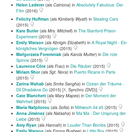
Helen Lederer
(als
Catriona
) in
Absolutely Fabulous: Der
Film
(2016)
Felicity Huffman
(als
Kimberly Wyatt
) in
Stealing Cars
(2015)
Kate Butler
(als
Mrs. Mitchell
) in
The Stanford Prison
Experiment
(2015)
Emily Watson
(als
Königin Elizabeth
) in
A Royal Night - Ein
königliches Vergnügen
(2015)
Małgorzata Foremniak
(als
Karols Mutter
) in
Die rote
Spinne
(2015)
Laurence Côte
(als
Frau
) in
Die Räuber
(2015)
Miriam Shor
(als
Sgt. Nora
) in
Puerto Ricans in Paris
(2015)
Zarina Wahab
(als
Smita Sangha
) in
Ozean der Träume -
Dil Dhadakne Do
(2015) [1. Synchro (DVD)]
Cate Blanchett
(als
Mary Mapes
) in
Der Moment der
Wahrheit
(2015)
Maria Nafpliotou
(als
Sofia
) in
Mittwoch 04:45
(2015)
Anna Jiménez
(als
Natasha
) in
Ma Ma - Der Ursprung der
Liebe
(2015)
Amy Ryan
(als
Hannah
) in
Louder Than Bombs
(2015)
Emily Watson
(als
Emma Busbee
) in
Little Boy
(2015)