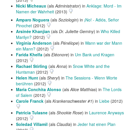
(2013)
Nicki Micheaux
(als
Administrator
) in
Anklage: Mord - Im
Namen der Wahrheit
(2013)
Amparo Noguera
(als
Soziologin
) in
¡No! - Adiós, Señor
Pinochet
(2012)
Arsinée Khanjian
(als
Dr. Juliette Geminy
) in
Who Killed
Marilyn?
(2012)
Virginia Anderson
(als
Pénélope
) in
Wann war der Mann
ein Mann?
(2012)
Farida Khelfa
(als
Eléonore
) in
Um Bank und Kragen
(2012)
Rachael Stirling
(als
Anna
) in
Snow White and the
Huntsman
(2012)
Helen Hunt
(als
Sheryl
) in
The Sessions - Wenn Worte
berühren
(2012)
Maria Conchita Alonso
(als
Alice Matthias
) in
The Lords
of Salem
(2012)
Carole Franck
(als
Krankenschwester #1
) in
Liebe
(2012)
Patricia Tulasne
(als
Shookie Rose
) in
Laurence Anyways
(2012)
Soledad Villamil
(als
Claudia
) in
Jeder hat einen Plan