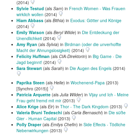
(2014)
Sylvie Testud
(als
Sam
) in
French Women - Was Frauen
wirklich wollen
(2014)
Hiam Abbass
(als
Bithia
) in
Exodus: Götter und Könige
(2014)
Emily Watson
(als
Beryl Wilde
) in
Die Entdeckung der
Unendlichkeit
(2014)
Amy Ryan
(als
Sylvia
) in
Birdman (oder die unverhoffte
Macht der Ahnungslosigkeit)
(2014)
Felicity Huffman
(als
CIA-Direktorin
) in
Big Game - Die
Jagd beginnt!
(2014)
Sara Stewart
(als
Sarah
) in
Die Augen des Engels
(2014)
Paprika Steen
(als
Helle
) in
Wochenend-Papa
(2013)
[Synchro (2015)]
Patricia Arquette
(als
Julia Wilder
) in
Vijay und Ich - Meine
Frau geht fremd mit mir
(2013)
Alice Krige
(als
Eir
) in
Thor - The Dark Kingdom
(2013)
Valeria Bruni Tedeschi
(als
Carla Bernaschi
) in
Die süße
Gier - Human Capital
(2013)
Polly Draper
(als
Emilys Chefin
) in
Side Effects - Tödliche
Nebenwirkungen
(2013)