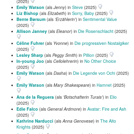
(2025)
Emily Watson
(als
Jenny
) in
Steve
(2025)
Liz Bishop
(als
Elizabeth
) in
Sorry, Baby
(2025)
Bente Børsum
(als
'Erzählerin'
) in
Sentimental Value
(2025)
Allison Janney
(als
Eleanor
) in
Die Rosenschlacht
(2025)
Céline Fuhrer
(als
Yvonne
) in
Die progressiven Nostalgiker
(2025)
Lesley Sharp
(als
Peggy Smith
) in
Pillion
(2025)
In-young Joo
(als
Cellolehrerin
) in
No Other Choice
(2025)
Emily Watson
(als
Dasha
) in
Die Legende von Ochi
(2025)
Emily Watson
(als
Mary Shakespeare
) in
Hamnet
(2025)
Ana de la Reguera
(als
'Botschafterin Turais'
) in
Elio
(2025)
Edie Falco
(als
General Ardmore
) in
Avatar: Fire and Ash
(2025)
Kathrine Narducci
(als
Anna Genovese
) in
The Alto
Knights
(2025)