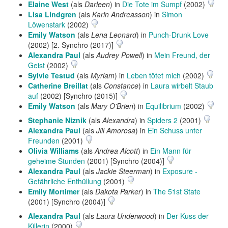
Elaine West
(als
Darleen
) in
Die Tote im Sumpf
(2002)
Lisa Lindgren
(als
Karin Andreasson
) in
Simon
Löwenstark
(2002)
Emily Watson
(als
Lena Leonard
) in
Punch-Drunk Love
(2002) [2. Synchro (2017)]
Alexandra Paul
(als
Audrey Powell
) in
Mein Freund, der
Geist
(2002)
Sylvie Testud
(als
Myriam
) in
Leben tötet mich
(2002)
Catherine Breillat
(als
Constance
) in
Laura wirbelt Staub
auf
(2002) [Synchro (2015)]
Emily Watson
(als
Mary O'Brien
) in
Equilibrium
(2002)
Stephanie Niznik
(als
Alexandra
) in
Spiders 2
(2001)
Alexandra Paul
(als
Jill Amorosa
) in
Ein Schuss unter
Freunden
(2001)
Olivia Williams
(als
Andrea Alcott
) in
Ein Mann für
geheime Stunden
(2001) [Synchro (2004)]
Alexandra Paul
(als
Jackie Steerman
) in
Exposure -
Gefährliche Enthüllung
(2001)
Emily Mortimer
(als
Dakota Parker
) in
The 51st State
(2001) [Synchro (2004)]
Alexandra Paul
(als
Laura Underwood
) in
Der Kuss der
Killerin
(2000)