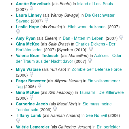
Anette Støvelbæk
(als
Beate
) in
Island of Lost Souls
(2007)
Laura Linney
(als
Wendy Savage
) in
Die Geschwister
Savage
(2007)
Leslie Hope
(als
Bonnie
) in
Flieh wenn du kannst
(2007)
Amy Ryan
(als
Eileen
) in
Dan - Mitten im Leben!
(2007)
Gina McKee
(als
Sally Brass
) in
Charles Dickens - Der
Raritätenladen
(2007) [Synchro (2010)]
Valeria Bruni Tedeschi
(als
Marcelline
) in
Actrices - Oder
der Traum aus der Nacht davor
(2007)
Miyû Watase
(als
Yuri Aso
) in
Zombie Self Defense Force
(2006)
Paget Brewster
(als
Allyson Harlan
) in
Ein vollkommener
Tag
(2006)
Gina McKee
(als
Kim Peabody
) in
Tsunami - Die Killerwelle
(2006)
Catherine Jacob
(als
Maud Kert
) in
Sie muss meine
Tochter sein
(2006)
Tiffany Lamb
(als
Hannah Anders
) in
See No Evil
(2006)
Valérie Lemercier
(als
Catherine Versen
) in
Ein perfekter