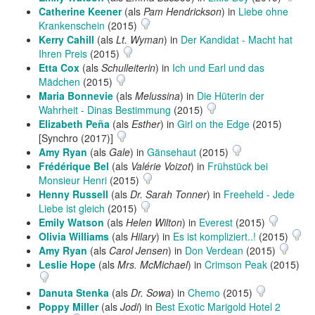
Catherine Keener
(als
Pam Hendrickson
) in
Liebe ohne
Krankenschein
(2015)
Kerry Cahill
(als
Lt. Wyman
) in
Der Kandidat - Macht hat
Ihren Preis
(2015)
Etta Cox
(als
Schulleiterin
) in
Ich und Earl und das
Mädchen
(2015)
Maria Bonnevie
(als
Melussina
) in
Die Hüterin der
Wahrheit - Dinas Bestimmung
(2015)
Elizabeth Peña
(als
Esther
) in
Girl on the Edge
(2015)
[Synchro (2017)]
Amy Ryan
(als
Gale
) in
Gänsehaut
(2015)
Frédérique Bel
(als
Valérie Voizot
) in
Frühstück bei
Monsieur Henri
(2015)
Henny Russell
(als
Dr. Sarah Tonner
) in
Freeheld - Jede
Liebe ist gleich
(2015)
Emily Watson
(als
Helen Wilton
) in
Everest
(2015)
Olivia Williams
(als
Hilary
) in
Es ist kompliziert..!
(2015)
Amy Ryan
(als
Carol Jensen
) in
Don Verdean
(2015)
Leslie Hope
(als
Mrs. McMichael
) in
Crimson Peak
(2015)
Danuta Stenka
(als
Dr. Sowa
) in
Chemo
(2015)
Poppy Miller
(als
Jodi
) in
Best Exotic Marigold Hotel 2