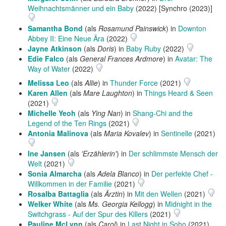
Weihnachtsmänner und ein Baby
(2022) [Synchro (2023)]
Samantha Bond
(als
Rosamund Painswick
) in
Downton
Abbey II: Eine Neue Ära
(2022)
Jayne Atkinson
(als
Doris
) in
Baby Ruby
(2022)
Edie Falco
(als
General Frances Ardmore
) in
Avatar: The
Way of Water
(2022)
Melissa Leo
(als
Allie
) in
Thunder Force
(2021)
Karen Allen
(als
Mare Laughton
) in
Things Heard & Seen
(2021)
Michelle Yeoh
(als
Ying Nan
) in
Shang-Chi and the
Legend of the Ten Rings
(2021)
Antonia Malinova
(als
Maria Kovalev
) in
Sentinelle
(2021)
Ine Jansen
(als
'Erzählerin'
) in
Der schlimmste Mensch der
Welt
(2021)
Sonia Almarcha
(als
Adela Blanco
) in
Der perfekte Chef -
Willkommen in der Familie
(2021)
Rosalba Battaglia
(als
Ärztin
) in
Mit den Wellen
(2021)
Welker White
(als
Ms. Georgia Kellogg
) in
Midnight in the
Switchgrass - Auf der Spur des Killers
(2021)
Pauline McLynn
(als
Carol
) in
Last Night in Soho
(2021)