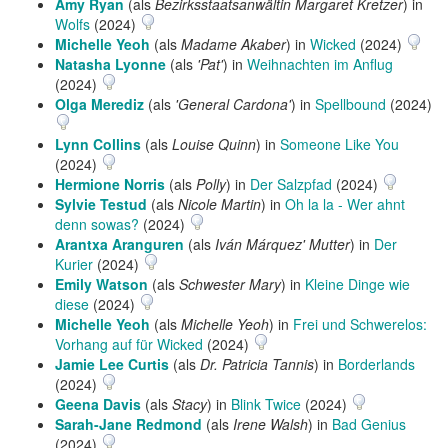
Amy Ryan
(als
Bezirksstaatsanwältin Margaret Kretzer
) in
Wolfs
(2024)
Michelle Yeoh
(als
Madame Akaber
) in
Wicked
(2024)
Natasha Lyonne
(als
'Pat'
) in
Weihnachten im Anflug
(2024)
Olga Merediz
(als
'General Cardona'
) in
Spellbound
(2024)
Lynn Collins
(als
Louise Quinn
) in
Someone Like You
(2024)
Hermione Norris
(als
Polly
) in
Der Salzpfad
(2024)
Sylvie Testud
(als
Nicole Martin
) in
Oh la la - Wer ahnt
denn sowas?
(2024)
Arantxa Aranguren
(als
Iván Márquez' Mutter
) in
Der
Kurier
(2024)
Emily Watson
(als
Schwester Mary
) in
Kleine Dinge wie
diese
(2024)
Michelle Yeoh
(als
Michelle Yeoh
) in
Frei und Schwerelos:
Vorhang auf für Wicked
(2024)
Jamie Lee Curtis
(als
Dr. Patricia Tannis
) in
Borderlands
(2024)
Geena Davis
(als
Stacy
) in
Blink Twice
(2024)
Sarah-Jane Redmond
(als
Irene Walsh
) in
Bad Genius
(2024)