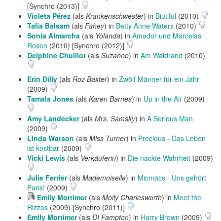
[Synchro (2013)]
Violeta Pérez
(als
Krankenschwester
) in
Biutiful
(2010)
Talia Balsam
(als
Fahey
) in
Betty Anne Waters
(2010)
Sonia Almarcha
(als
Yolanda
) in
Amador und Marcelas
Rosen
(2010) [Synchro (2012)]
Delphine Chuillot
(als
Suzanne
) in
Am Waldrand
(2010)
Erin Dilly
(als
Roz Baxter
) in
Zwölf Männer für ein Jahr
(2009)
Tamala Jones
(als
Karen Barnes
) in
Up in the Air
(2009)
Amy Landecker
(als
Mrs. Samsky
) in
A Serious Man
(2009)
Linda Watson
(als
Miss Turner
) in
Precious - Das Leben
ist kostbar
(2009)
Vicki Lewis
(als
Verkäuferin
) in
Die nackte Wahrheit
(2009)
Julie Ferrier
(als
Mademoiselle
) in
Micmacs - Uns gehört
Paris!
(2009)
Hörprobe
Emily Mortimer
(als
Molly Charlesworth
) in
Meet the
abspielen
Rizzos
(2009) [Synchro (2011)]
Emily Mortimer
(als
DI Fampton
) in
Harry Brown
(2009)