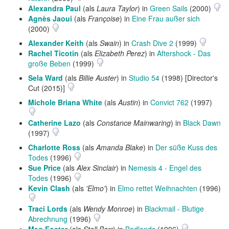
Alexandra Paul
(als
Laura Taylor
) in
Green Sails
(2000)
Agnès Jaoui
(als
Françoise
) in
Eine Frau außer sich
(2000)
Alexander Keith
(als
Swain
) in
Crash Dive 2
(1999)
Rachel Ticotin
(als
Elizabeth Perez
) in
Aftershock - Das
große Beben
(1999)
Sela Ward
(als
Billie Auster
) in
Studio 54
(1998) [Director's
Cut (2015)]
Michole Briana White
(als
Austin
) in
Convict 762
(1997)
Catherine Lazo
(als
Constance Mainwaring
) in
Black Dawn
(1997)
Charlotte Ross
(als
Amanda Blake
) in
Der süße Kuss des
Todes
(1996)
Sue Price
(als
Alex Sinclair
) in
Nemesis 4 - Engel des
Todes
(1996)
Kevin Clash
(als
'Elmo'
) in
Elmo rettet Weihnachten
(1996)
Traci Lords
(als
Wendy Monroe
) in
Blackmail - Blutige
Abrechnung
(1996)