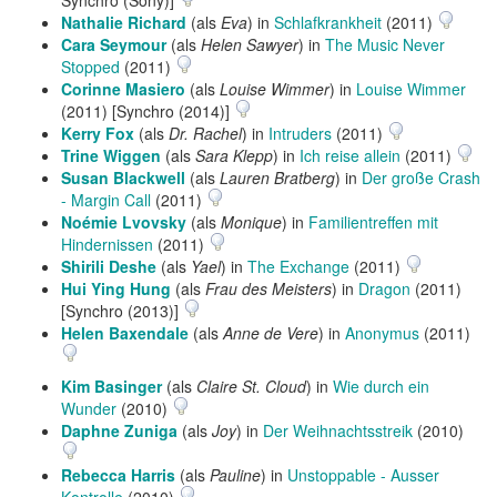
Synchro (Sony)]
Nathalie Richard
(als
Eva
) in
Schlafkrankheit
(2011)
Cara Seymour
(als
Helen Sawyer
) in
The Music Never
Stopped
(2011)
Corinne Masiero
(als
Louise Wimmer
) in
Louise Wimmer
(2011) [Synchro (2014)]
Kerry Fox
(als
Dr. Rachel
) in
Intruders
(2011)
Trine Wiggen
(als
Sara Klepp
) in
Ich reise allein
(2011)
Susan Blackwell
(als
Lauren Bratberg
) in
Der große Crash
- Margin Call
(2011)
Noémie Lvovsky
(als
Monique
) in
Familientreffen mit
Hindernissen
(2011)
Shirili Deshe
(als
Yael
) in
The Exchange
(2011)
Hui Ying Hung
(als
Frau des Meisters
) in
Dragon
(2011)
[Synchro (2013)]
Helen Baxendale
(als
Anne de Vere
) in
Anonymus
(2011)
Kim Basinger
(als
Claire St. Cloud
) in
Wie durch ein
Wunder
(2010)
Daphne Zuniga
(als
Joy
) in
Der Weihnachtsstreik
(2010)
Rebecca Harris
(als
Pauline
) in
Unstoppable - Ausser