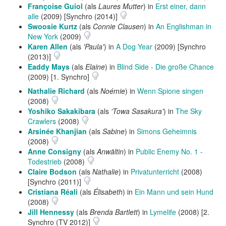
Françoise Guiol
(als
Laures Mutter
) in
Erst einer, dann
alle
(2009) [Synchro (2014)]
Swoosie Kurtz
(als
Connie Clausen
) in
An Englishman in
New York
(2009)
Karen Allen
(als
'Paula'
) in
A Dog Year
(2009) [Synchro
(2013)]
Eaddy Mays
(als
Elaine
) in
Blind Side - Die große Chance
(2009) [1. Synchro]
Nathalie Richard
(als
Noémie
) in
Wenn Spione singen
(2008)
Yoshiko Sakakibara
(als
'Towa Sasakura'
) in
The Sky
Crawlers
(2008)
Arsinée Khanjian
(als
Sabine
) in
Simons Geheimnis
(2008)
Anne Consigny
(als
Anwältin
) in
Public Enemy No. 1 -
Todestrieb
(2008)
Claire Bodson
(als
Nathalie
) in
Privatunterricht
(2008)
[Synchro (2011)]
Cristiana Réali
(als
Élisabeth
) in
Ein Mann und sein Hund
(2008)
Jill Hennessy
(als
Brenda Bartlett
) in
Lymelife
(2008) [2.
Synchro (TV 2012)]