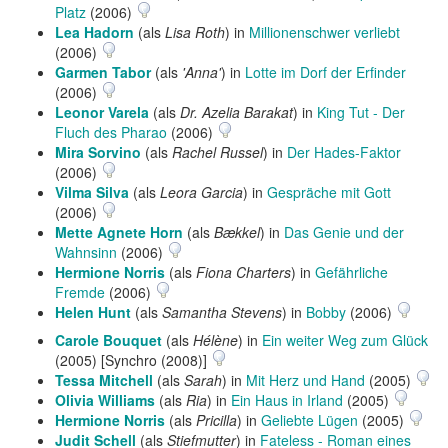
Platz
(2006)
Lea Hadorn
(als
Lisa Roth
) in
Millionenschwer verliebt
(2006)
Garmen Tabor
(als
'Anna'
) in
Lotte im Dorf der Erfinder
(2006)
Leonor Varela
(als
Dr. Azelia Barakat
) in
King Tut - Der
Fluch des Pharao
(2006)
Mira Sorvino
(als
Rachel Russel
) in
Der Hades-Faktor
(2006)
Vilma Silva
(als
Leora Garcia
) in
Gespräche mit Gott
(2006)
Mette Agnete Horn
(als
Bækkel
) in
Das Genie und der
Wahnsinn
(2006)
Hermione Norris
(als
Fiona Charters
) in
Gefährliche
Fremde
(2006)
Helen Hunt
(als
Samantha Stevens
) in
Bobby
(2006)
Carole Bouquet
(als
Hélène
) in
Ein weiter Weg zum Glück
(2005) [Synchro (2008)]
Tessa Mitchell
(als
Sarah
) in
Mit Herz und Hand
(2005)
Olivia Williams
(als
Ria
) in
Ein Haus in Irland
(2005)
Hermione Norris
(als
Pricilla
) in
Geliebte Lügen
(2005)
Judit Schell
(als
Stiefmutter
) in
Fateless - Roman eines