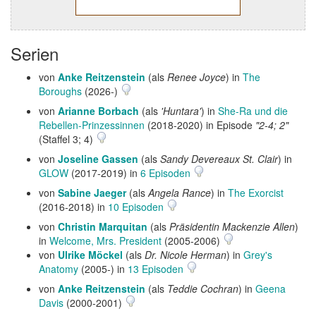
Serien
von
Anke Reitzenstein
(als
Renee Joyce
) in
The
Boroughs
(2026-)
von
Arianne Borbach
(als
'Huntara'
) in
She-Ra und die
Rebellen-Prinzessinnen
(2018-2020) in Episode
"2-4; 2"
(Staffel 3; 4)
von
Joseline Gassen
(als
Sandy Devereaux St. Clair
) in
GLOW
(2017-2019) in
6 Episoden
von
Sabine Jaeger
(als
Angela Rance
) in
The Exorcist
(2016-2018) in
10 Episoden
von
Christin Marquitan
(als
Präsidentin Mackenzie Allen
)
in
Welcome, Mrs. President
(2005-2006)
von
Ulrike Möckel
(als
Dr. Nicole Herman
) in
Grey's
Anatomy
(2005-) in
13 Episoden
von
Anke Reitzenstein
(als
Teddie Cochran
) in
Geena
Davis
(2000-2001)