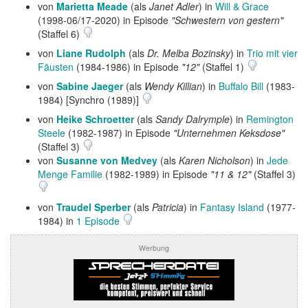
von
Marietta Meade
(als
Janet Adler
) in
Will & Grace
(1998-06/17-2020) in Episode
"Schwestern von gestern"
(Staffel 6)
von
Liane Rudolph
(als
Dr. Melba Bozinsky
) in
Trio mit vier
Fäusten
(1984-1986) in Episode
"12"
(Staffel 1)
von
Sabine Jaeger
(als
Wendy Killian
) in
Buffalo Bill
(1983-
1984) [Synchro (1989)]
von
Heike Schroetter
(als
Sandy Dalrymple
) in
Remington
Steele
(1982-1987) in Episode
"Unternehmen Keksdose"
(Staffel 3)
von
Susanne von Medvey
(als
Karen Nicholson
) in
Jede
Menge Familie
(1982-1989) in Episode
"11 & 12"
(Staffel 3)
von
Traudel Sperber
(als
Patricia
) in
Fantasy Island
(1977-
1984) in
1 Episode
Werbung