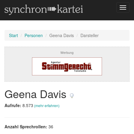
Navig
umsch
Start
Personen
Geena Davis
Darsteller
Werbung
Geena Davis
Aufrufe:
8.573
(mehr erfahren)
Anzahl Sprechrollen:
36