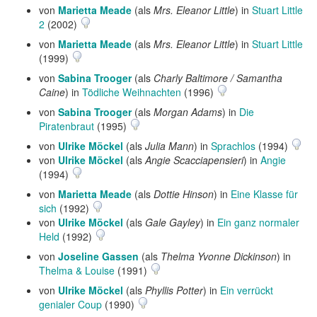
von
Marietta Meade
(als
Mrs. Eleanor Little
) in
Stuart Little
2
(2002)
von
Marietta Meade
(als
Mrs. Eleanor Little
) in
Stuart Little
(1999)
von
Sabina Trooger
(als
Charly Baltimore / Samantha
Caine
) in
Tödliche Weihnachten
(1996)
von
Sabina Trooger
(als
Morgan Adams
) in
Die
Piratenbraut
(1995)
von
Ulrike Möckel
(als
Julia Mann
) in
Sprachlos
(1994)
von
Ulrike Möckel
(als
Angie Scacciapensieri
) in
Angie
(1994)
von
Marietta Meade
(als
Dottie Hinson
) in
Eine Klasse für
sich
(1992)
von
Ulrike Möckel
(als
Gale Gayley
) in
Ein ganz normaler
Held
(1992)
von
Joseline Gassen
(als
Thelma Yvonne Dickinson
) in
Thelma & Louise
(1991)
von
Ulrike Möckel
(als
Phyllis Potter
) in
Ein verrückt
genialer Coup
(1990)