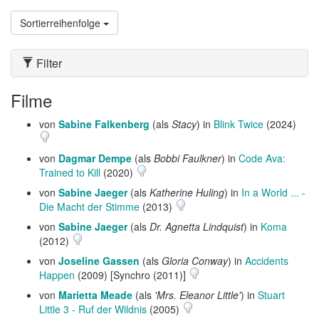
Sortierreihenfolge
Filter
Filme
von
Sabine Falkenberg
(als
Stacy
) in
Blink Twice
(2024)
von
Dagmar Dempe
(als
Bobbi Faulkner
) in
Code Ava:
Trained to Kill
(2020)
von
Sabine Jaeger
(als
Katherine Huling
) in
In a World ... -
Die Macht der Stimme
(2013)
von
Sabine Jaeger
(als
Dr. Agnetta Lindquist
) in
Koma
(2012)
von
Joseline Gassen
(als
Gloria Conway
) in
Accidents
Happen
(2009) [Synchro (2011)]
von
Marietta Meade
(als
'Mrs. Eleanor Little'
) in
Stuart
Little 3 - Ruf der Wildnis
(2005)