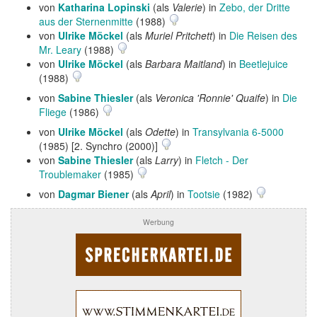
von
Katharina Lopinski
(als
Valerie
) in
Zebo, der Dritte
aus der Sternenmitte
(1988)
von
Ulrike Möckel
(als
Muriel Pritchett
) in
Die Reisen des
Mr. Leary
(1988)
von
Ulrike Möckel
(als
Barbara Maitland
) in
Beetlejuice
(1988)
von
Sabine Thiesler
(als
Veronica 'Ronnie' Quaife
) in
Die
Fliege
(1986)
von
Ulrike Möckel
(als
Odette
) in
Transylvania 6-5000
(1985) [2. Synchro (2000)]
von
Sabine Thiesler
(als
Larry
) in
Fletch - Der
Troublemaker
(1985)
von
Dagmar Biener
(als
April
) in
Tootsie
(1982)
Werbung