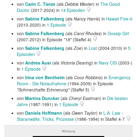
von
Carin C. Tietze
(als
Debbie Wexler
) in
The Good
Doctor
(2017-2024) in
14 Episoden
von
Sabine Falkenberg
(als
Nancy Harris
) in
Hawaii Five-0
(2010-2020) in
1 Episode
von
Sabine Falkenberg
(als
Carol Rhodes
) in
Gossip Girl
(2007-2012) in Episode
"18"
(Staffel 4)
von
Sabine Falkenberg
(als
Zoe
) in
Lost
(2004-2010) in
5
Episoden
von
Andrea Aust
(als
Victoria Dearing
) in
Navy CIS
(2003-)
in
1 Episode
von
Irina von Bentheim
(als
Coco Robbins
) in
Emergency
Room - Die Notaufnahme
(1994-2009) in Episode
"Schmerzhafte Erinnerung"
(Staffel 5)
von
Martina Duncker
(als
Cheryl Eastman
) in
Die besten
Jahre
(1987-1991) in
1 Episode
von
Daniela Hoffmann
(als
Gwen Taylor
) in
L.A. Law -
Staranwälte, Tricks, Prozesse
(1986-1994) in Staffel 4-7
Werbung