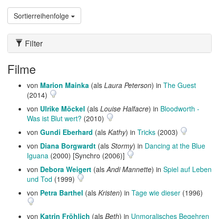
Sortierreihenfolge
Filter
Filme
von
Marion Mainka
(als
Laura Peterson
) in
The Guest
(2014)
von
Ulrike Möckel
(als
Louise Halfacre
) in
Bloodworth -
Was ist Blut wert?
(2010)
von
Gundi Eberhard
(als
Kathy
) in
Tricks
(2003)
von
Diana Borgwardt
(als
Stormy
) in
Dancing at the Blue
Iguana
(2000) [Synchro (2006)]
von
Debora Weigert
(als
Andi Mannette
) in
Spiel auf Leben
und Tod
(1999)
von
Petra Barthel
(als
Kristen
) in
Tage wie dieser
(1996)
von
Katrin Fröhlich
(als
Beth
) in
Unmoralisches Begehren