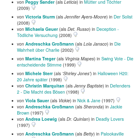
von
Peggy Sander
(als
Leticia
) in
Mütter und Töchter
(2009)
von
Victoria Sturm
(als
Jennifer Ayers-Moore
) in
Der Solist
(2008)
von
Michaela Geuer
(als
Det. Russo
) in
Deception -
Tödliche Versuchung
(2008)
von
Andreschka Großmann
(als
Lola Jansco
) in
Die
Wahrheit über Charlie
(2002)
von
Martina Treger
(als
Virginia Mapes
) in
Swing Vote - Die
entscheidende Stimme
(1999)
von
Michele Sterr
(als
'Shirley Jones'
) in
Halloween H20:
20 Jahre später
(1998)
von
Christin Marquitan
(als
Jenny Baptiste
) in
Defenders
2 - Die Macht des Bösen
(1998)
von
Viola Sauer
(als
Vickie
) in
Nick & Jane
(1997)
von
Andreschka Großmann
(als
Sheronda
) in
Jackie
Brown
(1997)
von
Andrea Loewig
(als
Dr. Quinlan
) in
Deadly Lovers
(1997)
von
Andreschka Großmann
(als
Betty
) in
Palookaville