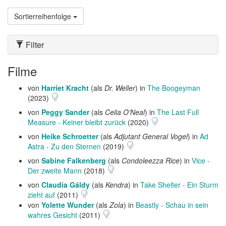
Sortierreihenfolge
Filter
Filme
von
Harriet Kracht
(als
Dr. Weller
) in
The Boogeyman
(2023)
von
Peggy Sander
(als
Celia O'Neal
) in
The Last Full
Measure - Keiner bleibt zurück
(2020)
von
Heike Schroetter
(als
Adjutant General Vogel
) in
Ad
Astra - Zu den Sternen
(2019)
von
Sabine Falkenberg
(als
Condoleezza Rice
) in
Vice -
Der zweite Mann
(2018)
von
Claudia Gáldy
(als
Kendra
) in
Take Shelter - Ein Sturm
zieht auf
(2011)
von
Yolette Wunder
(als
Zola
) in
Beastly - Schau in sein
wahres Gesicht
(2011)