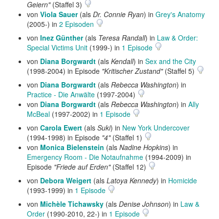
Geiern"
(Staffel 3)
von
Viola Sauer
(als
Dr. Connie Ryan
) in
Grey's Anatomy
(2005-) in
2 Episoden
von
Inez Günther
(als
Teresa Randall
) in
Law & Order:
Special Victims Unit
(1999-) in
1 Episode
von
Diana Borgwardt
(als
Kendall
) in
Sex and the City
(1998-2004) in Episode
"Kritischer Zustand"
(Staffel 5)
von
Diana Borgwardt
(als
Rebecca Washington
) in
Practice - Die Anwälte
(1997-2004)
von
Diana Borgwardt
(als
Rebecca Washington
) in
Ally
McBeal
(1997-2002) in
1 Episode
von
Carola Ewert
(als
Suki
) in
New York Undercover
(1994-1998) in Episode
"4"
(Staffel 1)
von
Monica Bielenstein
(als
Nadine Hopkins
) in
Emergency Room - Die Notaufnahme
(1994-2009) in
Episode
"Friede auf Erden"
(Staffel 12)
von
Debora Weigert
(als
Latoya Kennedy
) in
Homicide
(1993-1999) in
1 Episode
von
Michèle Tichawsky
(als
Denise Johnson
) in
Law &
Order
(1990-2010, 22-) in
1 Episode