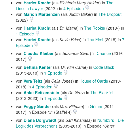
von
Harriet Kracht
(als
Richterin Mary Holder
) in
The
Lincoln Lawyer
(2022-) in
4 Episoden
von
Marion Martienzen
(als
Judith Baker
) in
The Dropout
(2022)
von
Harriet Kracht
(als
Dr. Maine
) in
The Rookie
(2018-) in
1 Episode
von
Harriet Kracht
(als
Kayla Price
) in
The First
(2018) in
7
Episoden
von
Claudia Kleiber
(als
Suzanne Silver
) in
Chance
(2016-
2017)
von
Bettina Kenter
(als
Dr. Kim Carrie
) in
Code Black
(2015-2018) in
1 Episode
von
Vera Teltz
(als
Celia Jones
) in
House of Cards
(2013-
2018) in
4 Episoden
von
Anke Reitzenstein
(als
Dr. Grey
) in
The Blacklist
(2013-2023) in
1 Episode
von
Peggy Sander
(als
Mrs. Pittman
) in
Grimm
(2011-
2017) in Episode
"3"
(Staffel 4)
von
Diana Borgwardt
(als
Sari Kinshasa
) in
Numb3rs - Die
Logik des Verbrechens
(2005-2010) in Episode
"Unter