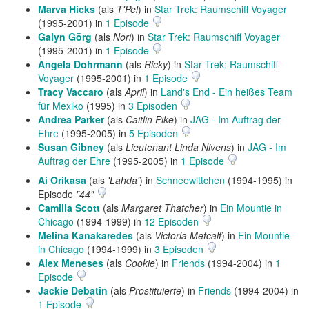
Marva Hicks
(als
T'Pel
) in
Star Trek: Raumschiff Voyager
(1995-2001) in
1 Episode
Galyn Görg
(als
Nori
) in
Star Trek: Raumschiff Voyager
(1995-2001) in
1 Episode
Angela Dohrmann
(als
Ricky
) in
Star Trek: Raumschiff
Voyager
(1995-2001) in
1 Episode
Tracy Vaccaro
(als
April
) in
Land's End - Ein heißes Team
für Mexiko
(1995) in
3 Episoden
Andrea Parker
(als
Caitlin Pike
) in
JAG - Im Auftrag der
Ehre
(1995-2005) in
5 Episoden
Susan Gibney
(als
Lieutenant Linda Nivens
) in
JAG - Im
Auftrag der Ehre
(1995-2005) in
1 Episode
Ai Orikasa
(als
'Lahda'
) in
Schneewittchen
(1994-1995) in
Episode
"44"
Camilla Scott
(als
Margaret Thatcher
) in
Ein Mountie in
Chicago
(1994-1999) in
12 Episoden
Melina Kanakaredes
(als
Victoria Metcalf
) in
Ein Mountie
in Chicago
(1994-1999) in
3 Episoden
Alex Meneses
(als
Cookie
) in
Friends
(1994-2004) in
1
Episode
Jackie Debatin
(als
Prostituierte
) in
Friends
(1994-2004) in
1 Episode