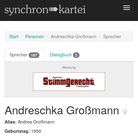
Navig
umsch
Start
Personen
Andreschka Großmann
Sprecher
Sprecher
Dialogbuch
187
2
Werbung
Andreschka Großmann
Alias:
Andrea Großmann
Geburtstag:
1959