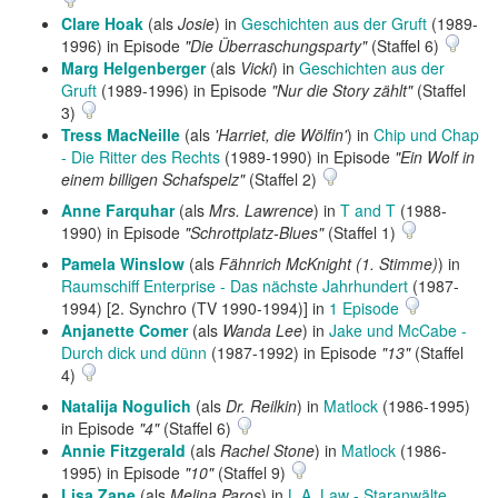
Clare Hoak
(als
Josie
) in
Geschichten aus der Gruft
(1989-
1996) in Episode
"Die Überraschungsparty"
(Staffel 6)
Marg Helgenberger
(als
Vicki
) in
Geschichten aus der
Gruft
(1989-1996) in Episode
"Nur die Story zählt"
(Staffel
3)
Tress MacNeille
(als
'Harriet, die Wölfin'
) in
Chip und Chap
- Die Ritter des Rechts
(1989-1990) in Episode
"Ein Wolf in
einem billigen Schafspelz"
(Staffel 2)
Anne Farquhar
(als
Mrs. Lawrence
) in
T and T
(1988-
1990) in Episode
"Schrottplatz-Blues"
(Staffel 1)
Pamela Winslow
(als
Fähnrich McKnight (1. Stimme)
) in
Raumschiff Enterprise - Das nächste Jahrhundert
(1987-
1994) [2. Synchro (TV 1990-1994)] in
1 Episode
Anjanette Comer
(als
Wanda Lee
) in
Jake und McCabe -
Durch dick und dünn
(1987-1992) in Episode
"13"
(Staffel
4)
Natalija Nogulich
(als
Dr. Reilkin
) in
Matlock
(1986-1995)
in Episode
"4"
(Staffel 6)
Annie Fitzgerald
(als
Rachel Stone
) in
Matlock
(1986-
1995) in Episode
"10"
(Staffel 9)
Lisa Zane
(als
Melina Paros
) in
L.A. Law - Staranwälte,