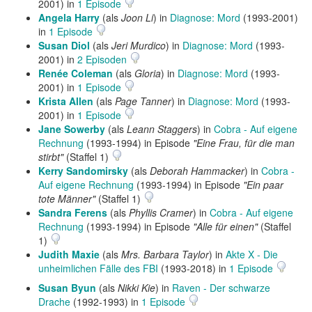
2001) in
1 Episode
Angela Harry
(als
Joon Li
) in
Diagnose: Mord
(1993-2001)
in
1 Episode
Susan Diol
(als
Jeri Murdico
) in
Diagnose: Mord
(1993-
2001) in
2 Episoden
Renée Coleman
(als
Gloria
) in
Diagnose: Mord
(1993-
2001) in
1 Episode
Krista Allen
(als
Page Tanner
) in
Diagnose: Mord
(1993-
2001) in
1 Episode
Jane Sowerby
(als
Leann Staggers
) in
Cobra - Auf eigene
Rechnung
(1993-1994) in Episode
"Eine Frau, für die man
stirbt"
(Staffel 1)
Kerry Sandomirsky
(als
Deborah Hammacker
) in
Cobra -
Auf eigene Rechnung
(1993-1994) in Episode
"Ein paar
tote Männer"
(Staffel 1)
Sandra Ferens
(als
Phyllis Cramer
) in
Cobra - Auf eigene
Rechnung
(1993-1994) in Episode
"Alle für einen"
(Staffel
1)
Judith Maxie
(als
Mrs. Barbara Taylor
) in
Akte X - Die
unheimlichen Fälle des FBI
(1993-2018) in
1 Episode
Susan Byun
(als
Nikki Kie
) in
Raven - Der schwarze
Drache
(1992-1993) in
1 Episode