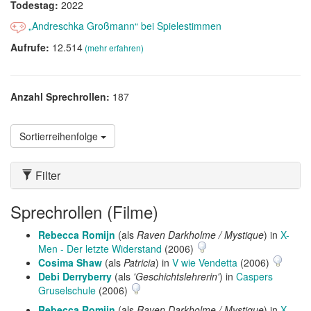
Todestag:
2022
„Andreschka Großmann“ bei Spielestimmen
Aufrufe:
12.514
(mehr erfahren)
Anzahl Sprechrollen:
187
Sortierreihenfolge
Filter
Sprechrollen (Filme)
Rebecca Romijn
(als
Raven Darkholme / Mystique
) in
X-
Men - Der letzte Widerstand
(2006)
Cosima Shaw
(als
Patricia
) in
V wie Vendetta
(2006)
Debi Derryberry
(als
'Geschichtslehrerin'
) in
Caspers
Gruselschule
(2006)
Rebecca Romijn
(als
Raven Darkholme / Mystique
) in
X-