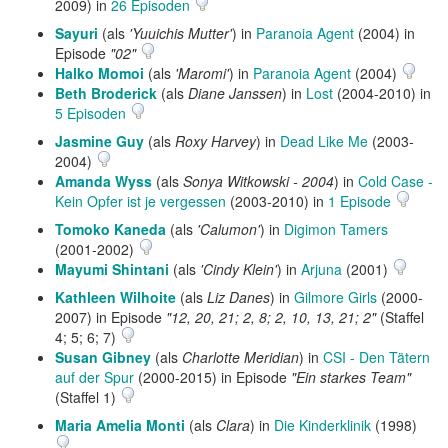
2009) in
26 Episoden
Sayuri
(als
'Yuuichis Mutter'
) in
Paranoia Agent
(2004) in
Episode
"02"
Halko Momoi
(als
'Maromi'
) in
Paranoia Agent
(2004)
Beth Broderick
(als
Diane Janssen
) in
Lost
(2004-2010) in
5 Episoden
Jasmine Guy
(als
Roxy Harvey
) in
Dead Like Me
(2003-
2004)
Amanda Wyss
(als
Sonya Witkowski - 2004
) in
Cold Case -
Kein Opfer ist je vergessen
(2003-2010) in
1 Episode
Tomoko Kaneda
(als
'Calumon'
) in
Digimon Tamers
(2001-2002)
Mayumi Shintani
(als
'Cindy Klein'
) in
Arjuna
(2001)
Kathleen Wilhoite
(als
Liz Danes
) in
Gilmore Girls
(2000-
2007) in Episode
"12, 20, 21; 2, 8; 2, 10, 13, 21; 2"
(Staffel
4; 5; 6; 7)
Susan Gibney
(als
Charlotte Meridian
) in
CSI - Den Tätern
auf der Spur
(2000-2015) in Episode
"Ein starkes Team"
(Staffel 1)
Maria Amelia Monti
(als
Clara
) in
Die Kinderklinik
(1998)