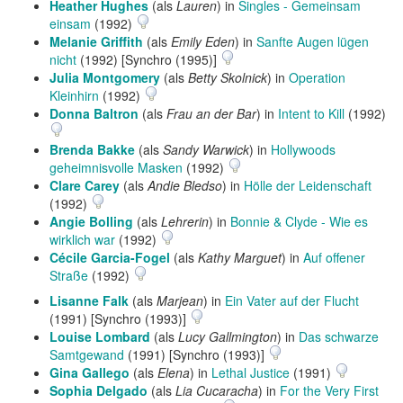
Heather Hughes
(als
Lauren
) in
Singles - Gemeinsam
einsam
(1992)
Melanie Griffith
(als
Emily Eden
) in
Sanfte Augen lügen
nicht
(1992) [Synchro (1995)]
Julia Montgomery
(als
Betty Skolnick
) in
Operation
Kleinhirn
(1992)
Donna Baltron
(als
Frau an der Bar
) in
Intent to Kill
(1992)
Brenda Bakke
(als
Sandy Warwick
) in
Hollywoods
geheimnisvolle Masken
(1992)
Clare Carey
(als
Andie Bledso
) in
Hölle der Leidenschaft
(1992)
Angie Bolling
(als
Lehrerin
) in
Bonnie & Clyde - Wie es
wirklich war
(1992)
Cécile Garcia-Fogel
(als
Kathy Marguet
) in
Auf offener
Straße
(1992)
Lisanne Falk
(als
Marjean
) in
Ein Vater auf der Flucht
(1991) [Synchro (1993)]
Louise Lombard
(als
Lucy Gallmington
) in
Das schwarze
Samtgewand
(1991) [Synchro (1993)]
Gina Gallego
(als
Elena
) in
Lethal Justice
(1991)
Sophia Delgado
(als
Lia Cucaracha
) in
For the Very First