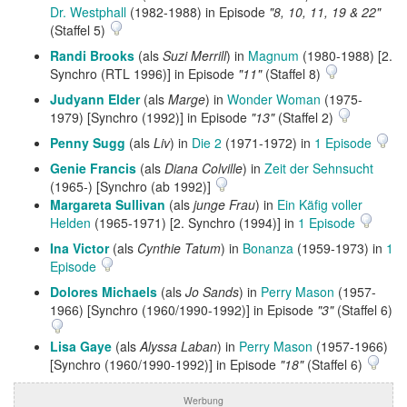
Dr. Westphall
(1982-1988) in Episode
"8, 10, 11, 19 & 22"
(Staffel 5)
Randi Brooks
(als
Suzi Merrill
) in
Magnum
(1980-1988) [2.
Synchro (RTL 1996)] in Episode
"11"
(Staffel 8)
Judyann Elder
(als
Marge
) in
Wonder Woman
(1975-
1979) [Synchro (1992)] in Episode
"13"
(Staffel 2)
Penny Sugg
(als
Liv
) in
Die 2
(1971-1972) in
1 Episode
Genie Francis
(als
Diana Colville
) in
Zeit der Sehnsucht
(1965-) [Synchro (ab 1992)]
Margareta Sullivan
(als
junge Frau
) in
Ein Käfig voller
Helden
(1965-1971) [2. Synchro (1994)] in
1 Episode
Ina Victor
(als
Cynthie Tatum
) in
Bonanza
(1959-1973) in
1
Episode
Dolores Michaels
(als
Jo Sands
) in
Perry Mason
(1957-
1966) [Synchro (1960/1990-1992)] in Episode
"3"
(Staffel 6)
Lisa Gaye
(als
Alyssa Laban
) in
Perry Mason
(1957-1966)
[Synchro (1960/1990-1992)] in Episode
"18"
(Staffel 6)
Werbung