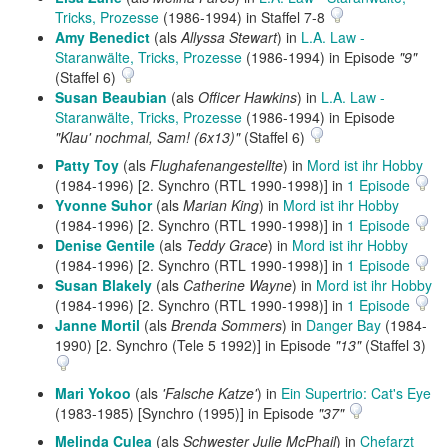
Tricks, Prozesse
(1986-1994) in Staffel 7-8
Amy Benedict
(als
Allyssa Stewart
) in
L.A. Law -
Staranwälte, Tricks, Prozesse
(1986-1994) in Episode
"9"
(Staffel 6)
Susan Beaubian
(als
Officer Hawkins
) in
L.A. Law -
Staranwälte, Tricks, Prozesse
(1986-1994) in Episode
"Klau' nochmal, Sam! (6x13)"
(Staffel 6)
Patty Toy
(als
Flughafenangestellte
) in
Mord ist ihr Hobby
(1984-1996) [2. Synchro (RTL 1990-1998)] in
1 Episode
Yvonne Suhor
(als
Marian King
) in
Mord ist ihr Hobby
(1984-1996) [2. Synchro (RTL 1990-1998)] in
1 Episode
Denise Gentile
(als
Teddy Grace
) in
Mord ist ihr Hobby
(1984-1996) [2. Synchro (RTL 1990-1998)] in
1 Episode
Susan Blakely
(als
Catherine Wayne
) in
Mord ist ihr Hobby
(1984-1996) [2. Synchro (RTL 1990-1998)] in
1 Episode
Janne Mortil
(als
Brenda Sommers
) in
Danger Bay
(1984-
1990) [2. Synchro (Tele 5 1992)] in Episode
"13"
(Staffel 3)
Mari Yokoo
(als
'Falsche Katze'
) in
Ein Supertrio: Cat's Eye
(1983-1985) [Synchro (1995)] in Episode
"37"
Melinda Culea
(als
Schwester Julie McPhail
) in
Chefarzt