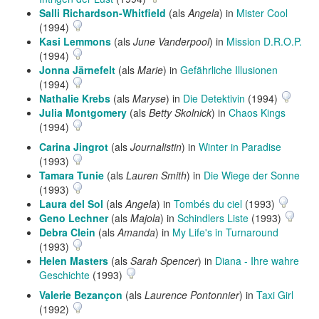
Salli Richardson-Whitfield
(als
Angela
) in
Mister Cool
(1994)
Kasi Lemmons
(als
June Vanderpool
) in
Mission D.R.O.P.
(1994)
Jonna Järnefelt
(als
Marie
) in
Gefährliche Illusionen
(1994)
Nathalie Krebs
(als
Maryse
) in
Die Detektivin
(1994)
Julia Montgomery
(als
Betty Skolnick
) in
Chaos Kings
(1994)
Carina Jingrot
(als
Journalistin
) in
Winter in Paradise
(1993)
Tamara Tunie
(als
Lauren Smith
) in
Die Wiege der Sonne
(1993)
Laura del Sol
(als
Angela
) in
Tombés du ciel
(1993)
Geno Lechner
(als
Majola
) in
Schindlers Liste
(1993)
Debra Clein
(als
Amanda
) in
My Life's in Turnaround
(1993)
Helen Masters
(als
Sarah Spencer
) in
Diana - Ihre wahre
Geschichte
(1993)
Valerie Bezançon
(als
Laurence Pontonnier
) in
Taxi Girl
(1992)