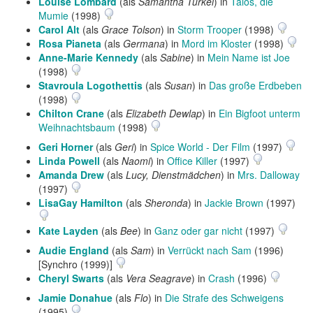
Louise Lombard
(als
Samantha Turkel
) in
Talos, die
Mumie
(1998)
Carol Alt
(als
Grace Tolson
) in
Storm Trooper
(1998)
Rosa Pianeta
(als
Germana
) in
Mord im Kloster
(1998)
Anne-Marie Kennedy
(als
Sabine
) in
Mein Name ist Joe
(1998)
Stavroula Logothettis
(als
Susan
) in
Das große Erdbeben
(1998)
Chilton Crane
(als
Elizabeth Dewlap
) in
Ein Bigfoot unterm
Weihnachtsbaum
(1998)
Geri Horner
(als
Geri
) in
Spice World - Der Film
(1997)
Linda Powell
(als
Naomi
) in
Office Killer
(1997)
Amanda Drew
(als
Lucy, Dienstmädchen
) in
Mrs. Dalloway
(1997)
LisaGay Hamilton
(als
Sheronda
) in
Jackie Brown
(1997)
Kate Layden
(als
Bee
) in
Ganz oder gar nicht
(1997)
Audie England
(als
Sam
) in
Verrückt nach Sam
(1996)
[Synchro (1999)]
Cheryl Swarts
(als
Vera Seagrave
) in
Crash
(1996)
Jamie Donahue
(als
Flo
) in
Die Strafe des Schweigens
(1995)