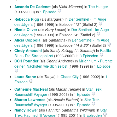
Amanda De Cadenet
(als
Nicht-Miranda
) in
The Hunger
(1997-2000) in
1 Episode
Rebecca Rigg
(als
Margaret
) in
Der Sentinel - Im Auge
des Jägers
(1996-1999) in Episode
"12"
(Staffel 2)
Nicole Oliver
(als
Kerry Lance
) in
Der Sentinel - Im Auge
des Jägers
(1996-1999) in Episode
"4"
(Staffel 2)
Alicia Coppola
(als
Samantha
) in
Der Sentinel - Im Auge
des Jägers
(1996-1999) in Episode
"14 & 20"
(Staffel 2)
Cindy Ambuehl
(als
Sandy Kellogg (1. Stimme)
) in
Pacific
Blue - Die Strandpolizei
(1996-2000) in
3 Episoden
CCH Pounder
(als
Cheryl Andrews
) in
Millennium - Fürchte
deinen Nächsten wie dich selbst
(1996-1999) in
1 Episode
Laura Stone
(als
Tanya
) in
Chaos City
(1996-2002) in
1
Episode
Catherine MacNeal
(als
Mariah Henley
) in
Star Trek:
Raumschiff Voyager
(1995-2001) in
1 Episode
Sharon Lawrence
(als
Amelia Earhart
) in
Star Trek:
Raumschiff Voyager
(1995-2001) in
1 Episode
Nancy Hower
(als
Fähnrich Samantha Wildman
) in
Star
Trek: Raumschiff Voyager
(1995-2001) in
8 Episoden