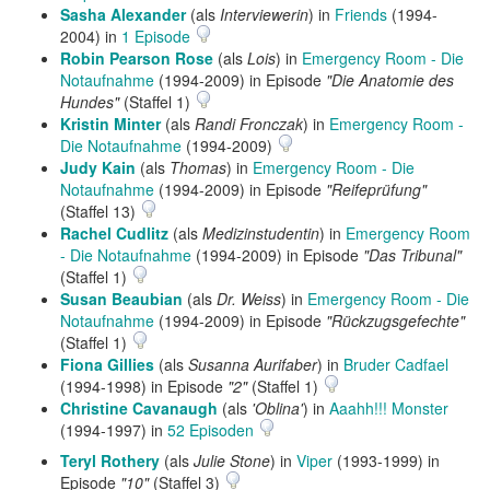
Sasha Alexander
(als
Interviewerin
) in
Friends
(1994-
2004) in
1 Episode
Robin Pearson Rose
(als
Lois
) in
Emergency Room - Die
Notaufnahme
(1994-2009) in Episode
"Die Anatomie des
Hundes"
(Staffel 1)
Kristin Minter
(als
Randi Fronczak
) in
Emergency Room -
Die Notaufnahme
(1994-2009)
Judy Kain
(als
Thomas
) in
Emergency Room - Die
Notaufnahme
(1994-2009) in Episode
"Reifeprüfung"
(Staffel 13)
Rachel Cudlitz
(als
Medizinstudentin
) in
Emergency Room
- Die Notaufnahme
(1994-2009) in Episode
"Das Tribunal"
(Staffel 1)
Susan Beaubian
(als
Dr. Weiss
) in
Emergency Room - Die
Notaufnahme
(1994-2009) in Episode
"Rückzugsgefechte"
(Staffel 1)
Fiona Gillies
(als
Susanna Aurifaber
) in
Bruder Cadfael
(1994-1998) in Episode
"2"
(Staffel 1)
Christine Cavanaugh
(als
'Oblina'
) in
Aaahh!!! Monster
(1994-1997) in
52 Episoden
Teryl Rothery
(als
Julie Stone
) in
Viper
(1993-1999) in
Episode
"10"
(Staffel 3)