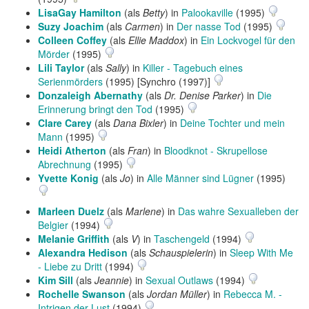
LisaGay Hamilton
(als
Betty
) in
Palookaville
(1995)
Suzy Joachim
(als
Carmen
) in
Der nasse Tod
(1995)
Colleen Coffey
(als
Ellie Maddox
) in
Ein Lockvogel für den
Mörder
(1995)
Lili Taylor
(als
Sally
) in
Killer - Tagebuch eines
Serienmörders
(1995) [Synchro (1997)]
Donzaleigh Abernathy
(als
Dr. Denise Parker
) in
Die
Erinnerung bringt den Tod
(1995)
Clare Carey
(als
Dana Bixler
) in
Deine Tochter und mein
Mann
(1995)
Heidi Atherton
(als
Fran
) in
Bloodknot - Skrupellose
Abrechnung
(1995)
Yvette Konig
(als
Jo
) in
Alle Männer sind Lügner
(1995)
Marleen Duelz
(als
Marlene
) in
Das wahre Sexualleben der
Belgier
(1994)
Melanie Griffith
(als
V
) in
Taschengeld
(1994)
Alexandra Hedison
(als
Schauspielerin
) in
Sleep With Me
- Liebe zu Dritt
(1994)
Kim Sill
(als
Jeannie
) in
Sexual Outlaws
(1994)
Rochelle Swanson
(als
Jordan Müller
) in
Rebecca M. -
Intrigen der Lust
(1994)