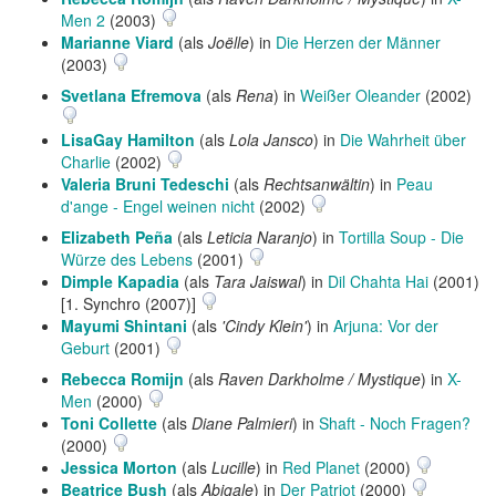
Men 2
(2003)
Marianne Viard
(als
Joëlle
) in
Die Herzen der Männer
(2003)
Svetlana Efremova
(als
Rena
) in
Weißer Oleander
(2002)
LisaGay Hamilton
(als
Lola Jansco
) in
Die Wahrheit über
Charlie
(2002)
Valeria Bruni Tedeschi
(als
Rechtsanwältin
) in
Peau
d'ange - Engel weinen nicht
(2002)
Elizabeth Peña
(als
Leticia Naranjo
) in
Tortilla Soup - Die
Würze des Lebens
(2001)
Dimple Kapadia
(als
Tara Jaiswal
) in
Dil Chahta Hai
(2001)
[1. Synchro (2007)]
Mayumi Shintani
(als
'Cindy Klein'
) in
Arjuna: Vor der
Geburt
(2001)
Rebecca Romijn
(als
Raven Darkholme / Mystique
) in
X-
Men
(2000)
Toni Collette
(als
Diane Palmieri
) in
Shaft - Noch Fragen?
(2000)
Jessica Morton
(als
Lucille
) in
Red Planet
(2000)
Beatrice Bush
(als
Abigale
) in
Der Patriot
(2000)