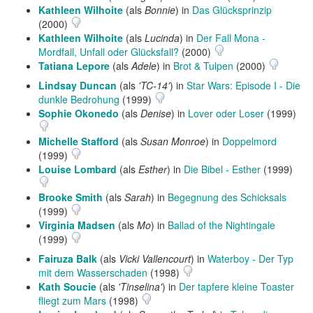
Kathleen Wilhoite
(als
Bonnie
) in
Das Glücksprinzip
(2000)
Kathleen Wilhoite
(als
Lucinda
) in
Der Fall Mona -
Mordfall, Unfall oder Glücksfall?
(2000)
Tatiana Lepore
(als
Adele
) in
Brot & Tulpen
(2000)
Lindsay Duncan
(als
'TC-14'
) in
Star Wars: Episode I - Die
dunkle Bedrohung
(1999)
Sophie Okonedo
(als
Denise
) in
Lover oder Loser
(1999)
Michelle Stafford
(als
Susan Monroe
) in
Doppelmord
(1999)
Louise Lombard
(als
Esther
) in
Die Bibel - Esther
(1999)
Brooke Smith
(als
Sarah
) in
Begegnung des Schicksals
(1999)
Virginia Madsen
(als
Mo
) in
Ballad of the Nightingale
(1999)
Fairuza Balk
(als
Vicki Vallencourt
) in
Waterboy - Der Typ
mit dem Wasserschaden
(1998)
Kath Soucie
(als
'Tinselina'
) in
Der tapfere kleine Toaster
fliegt zum Mars
(1998)