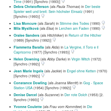
Time
(1991) [Synchro (1993)]
Debra Christofferson
(als
Paula Thomas
) in
Der beste
Spieler weit und breit: Sein höchster Einsatz
(1991)
[Synchro (1993)]
Lisa Moncure
(als
Sarah
) in
Stimme des Todes
(1990)
Míla Myslíková
(als
Elsa
) in
Lerchen am Faden
(1990)
Oralee Sanders
(als
Hitchhiker
) in
Return of the Hitcher
(1989) [Synchro (1992)]
Fiammetta Baralla
(als
Aida
) in
La Vergine, il Toro e il
Capricorno
(1977) [Synchro (1993)]
Helen Downing
(als
Abby Darke
) in
Virgin Witch
(1972)
[Synchro (1992)]
Jean Marie Ingels
(als
Jackie
) in
Engel ohne Ketten
(1970)
[Synchro (1992)]
Constance Dowling
(als
Joanna Merritt
) in
Gog - Space
Station USA
(1954) [Synchro (1992)]
Denise Darcel
(als
Suzanne
) in
Der rote Dolch
(1953) [2.
Synchro (1993)]
Yvonne Coulette
(als
Frau vom Kommitee
) in
Die