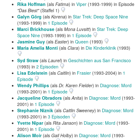
Rika Hoffman
(als
Fatima
) in
Viper
(1993-1999) in Episode
"Das Biest"
(Staffel 1)
Galyn Görg
(als
Korena
) in
Star Trek: Deep Space Nine
(1993-1999) in
1 Episode
Marci Brickhouse
(als
Mona Luvsitt
) in
Star Trek: Deep
Space Nine
(1993-1999) in
1 Episode
Jasmine Guy
(als
Easter
) in
Queen
(1993)
Maria Amelia Monti
(als
Clara
) in
Die Kinderklinik
(1993)
Syd Straw
(als
Laurel
) in
Geschichten aus San Francisco
(1993) in
2 Episoden
Lisa Edelstein
(als
Caitlin
) in
Frasier
(1993-2004) in
1
Episode
Wendy Phillips
(als
Dr. Karen Fielder
) in
Diagnose: Mord
(1993-2001) in
1 Episode
Jacqueline Obradors
(als
Anita
) in
Diagnose: Mord
(1993-
2001) in
1 Episode
Stephanie Niznik
(als
Caitlin Sweeney
) in
Diagnose: Mord
(1993-2001) in
3 Episoden
Yvette Nipar
(als
Rita Janson
) in
Diagnose: Mord
(1993-
2001) in
1 Episode
Alison Moir
(als
Gail Holby
) in
Diagnose: Mord
(1993-