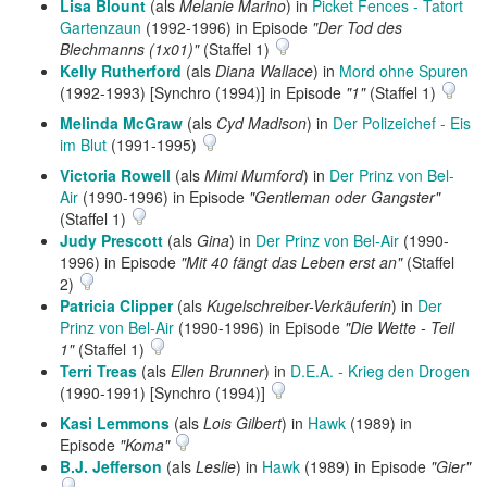
Lisa Blount
(als
Melanie Marino
) in
Picket Fences - Tatort
Gartenzaun
(1992-1996) in Episode
"Der Tod des
Blechmanns (1x01)"
(Staffel 1)
Kelly Rutherford
(als
Diana Wallace
) in
Mord ohne Spuren
(1992-1993) [Synchro (1994)] in Episode
"1"
(Staffel 1)
Melinda McGraw
(als
Cyd Madison
) in
Der Polizeichef - Eis
im Blut
(1991-1995)
Victoria Rowell
(als
Mimi Mumford
) in
Der Prinz von Bel-
Air
(1990-1996) in Episode
"Gentleman oder Gangster"
(Staffel 1)
Judy Prescott
(als
Gina
) in
Der Prinz von Bel-Air
(1990-
1996) in Episode
"Mit 40 fängt das Leben erst an"
(Staffel
2)
Patricia Clipper
(als
Kugelschreiber-Verkäuferin
) in
Der
Prinz von Bel-Air
(1990-1996) in Episode
"Die Wette - Teil
1"
(Staffel 1)
Terri Treas
(als
Ellen Brunner
) in
D.E.A. - Krieg den Drogen
(1990-1991) [Synchro (1994)]
Kasi Lemmons
(als
Lois Gilbert
) in
Hawk
(1989) in
Episode
"Koma"
B.J. Jefferson
(als
Leslie
) in
Hawk
(1989) in Episode
"Gier"