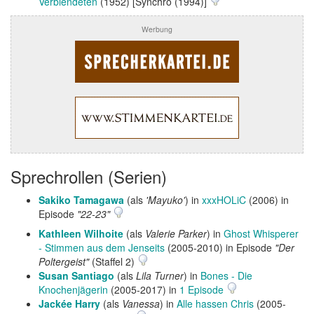
Verblendeten
(1952) [Synchro (1994)]
Werbung
Sprechrollen (Serien)
Sakiko Tamagawa
(als
'Mayuko'
) in
xxxHOLiC
(2006) in
Episode
"22-23"
Kathleen Wilhoite
(als
Valerie Parker
) in
Ghost Whisperer
- Stimmen aus dem Jenseits
(2005-2010) in Episode
"Der
Poltergeist"
(Staffel 2)
Susan Santiago
(als
Lila Turner
) in
Bones - Die
Knochenjägerin
(2005-2017) in
1 Episode
Jackée Harry
(als
Vanessa
) in
Alle hassen Chris
(2005-