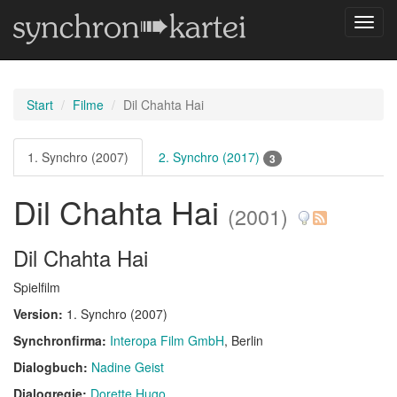
Navig
umsch
Start
Filme
Dil Chahta Hai
1. Synchro (2007)
2. Synchro (2017)
3
Dil Chahta Hai
(2001)
Dil Chahta Hai
Spielfilm
Version:
1. Synchro (2007)
Synchronfirma:
Interopa Film GmbH
, Berlin
Dialogbuch:
Nadine Geist
Dialogregie:
Dorette Hugo