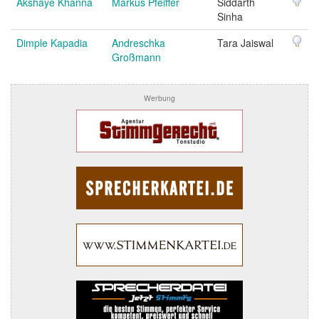
Akshaye Khanna
Markus Pfeiffer
Siddarth
Sinha
Dimple Kapadia
Andreschka
Tara Jaiswal
Großmann
Werbung