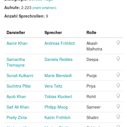
Aufrufe:
2.223
(mehr erfahren)
Anzahl Sprechrollen:
9
Darsteller
Sprecher
Rolle
Aamir Khan
Andreas Fröhlich
Akash
Malhotra
Samantha
Daniela Reidies
Deepa
Tremayne
Sonali Kulkarni
Marie Bierstedt
Pooja
Suchitra Pillai
Vera Teltz
Priya
Ayub Khan
Tobias Kluckert
Rohit
Saif Ali Khan
Philipp Moog
Sameer
Preity Zinta
Katrin Fröhlich
Shalini