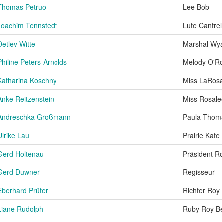
Thomas Petruo
Lee Bob
Joachim Tennstedt
Lute Cantrel
Detlev Witte
Marshal Wya
Philine Peters-Arnolds
Melody O'R
Katharina Koschny
Miss LaRos
Anke Reitzenstein
Miss Rosale
Andreschka Großmann
Paula Thom
Ulrike Lau
Prairie Kate
Gerd Holtenau
Präsident R
Gerd Duwner
Regisseur
Eberhard Prüter
Richter Roy
Liane Rudolph
Ruby Roy B