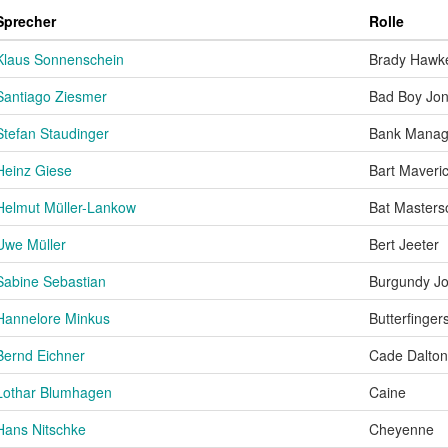
Sprecher
Rolle
Klaus Sonnenschein
Brady Hawk
Santiago Ziesmer
Bad Boy Jon
Stefan Staudinger
Bank Manag
Heinz Giese
Bart Maveri
Helmut Müller-Lankow
Bat Masters
Uwe Müller
Bert Jeeter
Sabine Sebastian
Burgundy J
Hannelore Minkus
Butterfinger
Bernd Eichner
Cade Dalton
Lothar Blumhagen
Caine
Hans Nitschke
Cheyenne