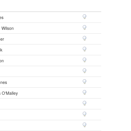
es
 Wilson
er
ck
on
ones
s O'Malley