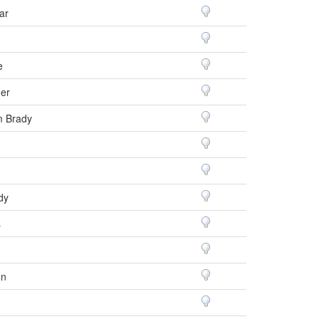
ar
e
er
m Brady
dy
s
on