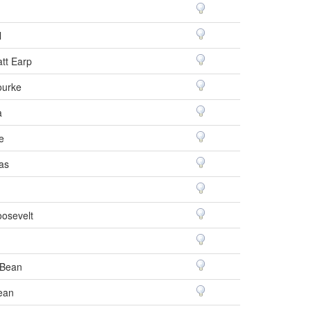
l
tt Earp
ourke
a
e
as
oosevelt
 Bean
ean