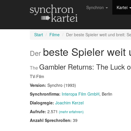
Synchron
Kartei
Start
Filme
Der beste Spieler weit und breit: S
beste Spieler weit
Der
Gambler Returns: The Luck o
The
TV-Film
Version:
Synchro (1993)
Synchronfirma:
Interopa Film GmbH
, Berlin
Dialogregie:
Joachim Kerzel
Aufrufe:
2.571
(mehr erfahren)
Anzahl Sprechrollen:
39