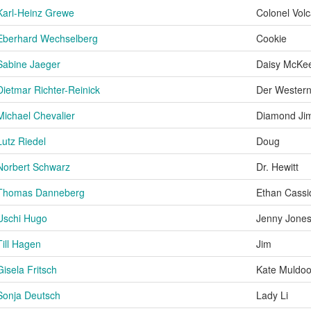
Karl-Heinz Grewe
Colonel Volc
Eberhard Wechselberg
Cookie
Sabine Jaeger
Daisy McKe
Dietmar Richter-Reinick
Der Western
Michael Chevalier
Diamond Ji
Lutz Riedel
Doug
Norbert Schwarz
Dr. Hewitt
Thomas Danneberg
Ethan Cassi
Uschi Hugo
Jenny Jone
Till Hagen
Jim
Gisela Fritsch
Kate Muldo
Sonja Deutsch
Lady Li