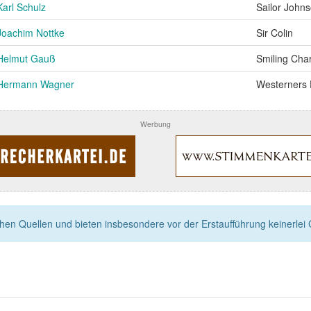
Karl Schulz
Sailor John
Joachim Nottke
Sir Colin
Helmut Gauß
Smiling Cha
Hermann Wagner
Westerners
Werbung
n Quellen und bieten insbesondere vor der Erstaufführung keinerlei Ga