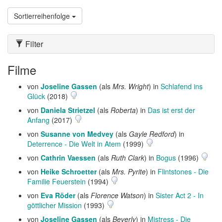
Sortierreihenfolge
Filter
Filme
von
Joseline Gassen
(als
Mrs. Wright
) in
Schlafend ins
Glück
(2018)
von
Daniela Strietzel
(als
Roberta
) in
Das ist erst der
Anfang
(2017)
von
Susanne von Medvey
(als
Gayle Redford
) in
Deterrence - Die Welt in Atem
(1999)
von
Cathrin Vaessen
(als
Ruth Clark
) in
Bogus
(1996)
von
Heike Schroetter
(als
Mrs. Pyrite
) in
Flintstones - Die
Familie Feuerstein
(1994)
von
Eva Röder
(als
Florence Watson
) in
Sister Act 2 - In
göttlicher Mission
(1993)
von
Joseline Gassen
(als
Beverly
) in
Mistress - Die