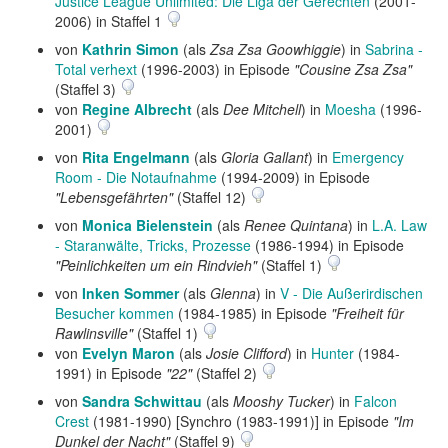
Justice League Unlimited: Die Liga der Gerechten
(2001-
2006) in Staffel 1
von
Kathrin Simon
(als
Zsa Zsa Goowhiggie
) in
Sabrina -
Total verhext
(1996-2003) in Episode
"Cousine Zsa Zsa"
(Staffel 3)
von
Regine Albrecht
(als
Dee Mitchell
) in
Moesha
(1996-
2001)
von
Rita Engelmann
(als
Gloria Gallant
) in
Emergency
Room - Die Notaufnahme
(1994-2009) in Episode
"Lebensgefährten"
(Staffel 12)
von
Monica Bielenstein
(als
Renee Quintana
) in
L.A. Law
- Staranwälte, Tricks, Prozesse
(1986-1994) in Episode
"Peinlichkeiten um ein Rindvieh"
(Staffel 1)
von
Inken Sommer
(als
Glenna
) in
V - Die Außerirdischen
Besucher kommen
(1984-1985) in Episode
"Freiheit für
Rawlinsville"
(Staffel 1)
von
Evelyn Maron
(als
Josie Clifford
) in
Hunter
(1984-
1991) in Episode
"22"
(Staffel 2)
von
Sandra Schwittau
(als
Mooshy Tucker
) in
Falcon
Crest
(1981-1990) [Synchro (1983-1991)] in Episode
"Im
Dunkel der Nacht"
(Staffel 9)