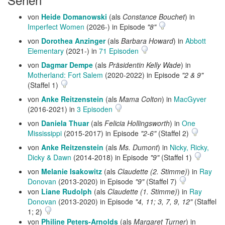
von
Heide Domanowski
(als
Constance Bouchet
) in
Imperfect Women
(2026-) in Episode
"8"
von
Dorothea Anzinger
(als
Barbara Howard
) in
Abbott
Elementary
(2021-) in
71 Episoden
von
Dagmar Dempe
(als
Präsidentin Kelly Wade
) in
Motherland: Fort Salem
(2020-2022) in Episode
"2 & 9"
(Staffel 1)
von
Anke Reitzenstein
(als
Mama Colton
) in
MacGyver
(2016-2021) in
3 Episoden
von
Daniela Thuar
(als
Felicia Hollingsworth
) in
One
Mississippi
(2015-2017) in Episode
"2-6"
(Staffel 2)
von
Anke Reitzenstein
(als
Ms. Dumont
) in
Nicky, Ricky,
Dicky & Dawn
(2014-2018) in Episode
"9"
(Staffel 1)
von
Melanie Isakowitz
(als
Claudette (2. Stimme)
) in
Ray
Donovan
(2013-2020) in Episode
"9"
(Staffel 7)
von
Liane Rudolph
(als
Claudette (1. Stimme)
) in
Ray
Donovan
(2013-2020) in Episode
"4, 11; 3, 7, 9, 12"
(Staffel
1; 2)
von
Philine Peters-Arnolds
(als
Margaret Turner
) in