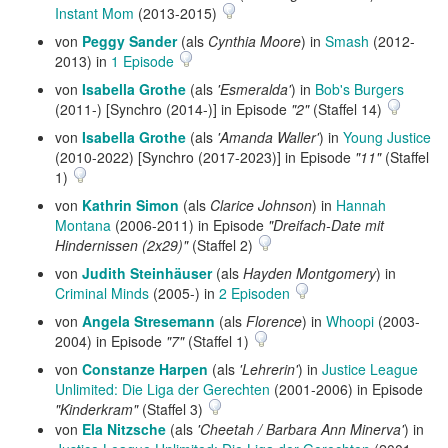
Instant Mom
(2013-2015)
von
Peggy Sander
(als
Cynthia Moore
) in
Smash
(2012-
2013) in
1 Episode
von
Isabella Grothe
(als
'Esmeralda'
) in
Bob's Burgers
(2011-) [Synchro (2014-)] in Episode
"2"
(Staffel 14)
von
Isabella Grothe
(als
'Amanda Waller'
) in
Young Justice
(2010-2022) [Synchro (2017-2023)] in Episode
"11"
(Staffel
1)
von
Kathrin Simon
(als
Clarice Johnson
) in
Hannah
Montana
(2006-2011) in Episode
"Dreifach-Date mit
Hindernissen (2x29)"
(Staffel 2)
von
Judith Steinhäuser
(als
Hayden Montgomery
) in
Criminal Minds
(2005-) in
2 Episoden
von
Angela Stresemann
(als
Florence
) in
Whoopi
(2003-
2004) in Episode
"7"
(Staffel 1)
von
Constanze Harpen
(als
'Lehrerin'
) in
Justice League
Unlimited: Die Liga der Gerechten
(2001-2006) in Episode
"Kinderkram"
(Staffel 3)
von
Ela Nitzsche
(als
'Cheetah / Barbara Ann Minerva'
) in