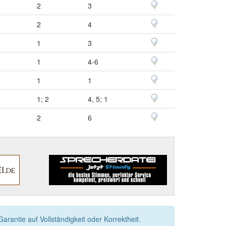
2
3
2
4
1
3
1
4-6
1
1
1; 2
4, 5; 1
2
6
rantie auf Vollständigkeit oder Korrektheit.