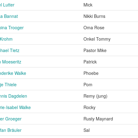
l Lutter
Mick
sa Bannat
Nikki Burns
ina Trooger
Oma Rose
 Krohm
Onkel Tommy
hael Tietz
Pastor Mike
 Moeseritz
Patrick
ederike Walke
Phoebe
je Thiele
Pom
nnis Dagdelen
Remy (jung)
ie-Isabel Walke
Rocky
er Groeger
Rusty Maynard
fan Bräuler
Sal