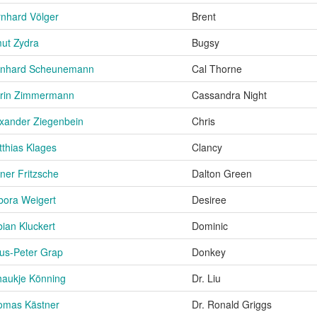
nhard Völger
Brent
ut Zydra
Bugsy
inhard Scheunemann
Cal Thorne
trin Zimmermann
Cassandra Night
xander Ziegenbein
Chris
thias Klages
Clancy
ner Fritzsche
Dalton Green
bora Weigert
Desiree
ian Kluckert
Dominic
us-Peter Grap
Donkey
haukje Könning
Dr. Liu
omas Kästner
Dr. Ronald Griggs