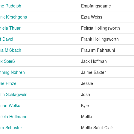
ane Rudolph
Empfangsdame
nk Kirschgens
Ezra Weiss
iela Thuar
Felicia Hollingsworth
f David
Frank Hollingsworth
via Mißbach
Frau im Fahrstuhl
ix Spieß
Jack Hoffman
nning Nöhren
Jaime Baxter
ie Hinze
Jessie
min Schlagwein
Josh
man Wolko
Kyle
niela Hoffmann
Mellie
ira Schuster
Mellie Saint-Clair