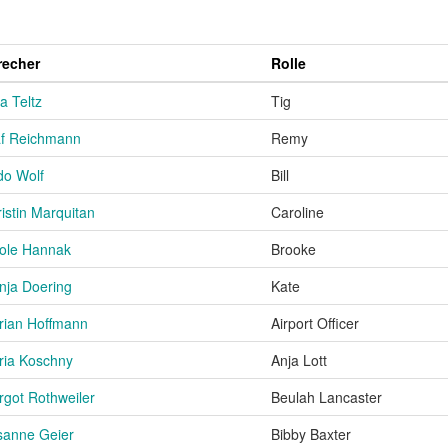
recher
Rolle
a Teltz
Tig
af Reichmann
Remy
do Wolf
Bill
istin Marquitan
Caroline
cole Hannak
Brooke
nja Doering
Kate
rian Hoffmann
Airport Officer
ria Koschny
Anja Lott
got Rothweiler
Beulah Lancaster
sanne Geier
Bibby Baxter