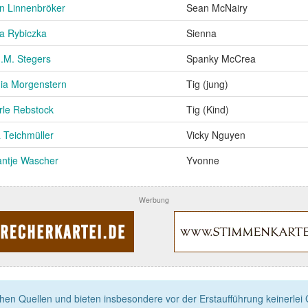
n Linnenbröker
Sean McNairy
a Rybiczka
Sienna
.M. Stegers
Spanky McCrea
ia Morgenstern
Tig (jung)
rle Rebstock
Tig (Kind)
a Teichmüller
Vicky Nguyen
antje Wascher
Yvonne
Werbung
n Quellen und bieten insbesondere vor der Erstaufführung keinerlei Ga