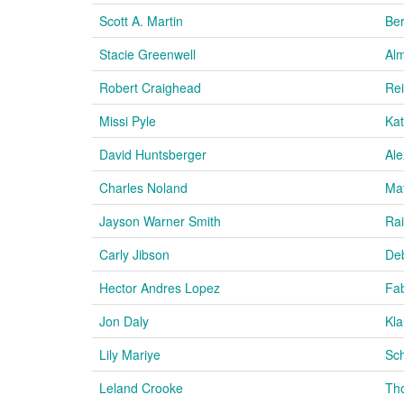
Scott A. Martin
Ber
Stacie Greenwell
Alm
Robert Craighead
Re
Missi Pyle
Ka
David Huntsberger
Ale
Charles Noland
Mat
Jayson Warner Smith
Rai
Carly Jibson
De
Hector Andres Lopez
Fab
Jon Daly
Kla
Lily Mariye
Sc
Leland Crooke
Th