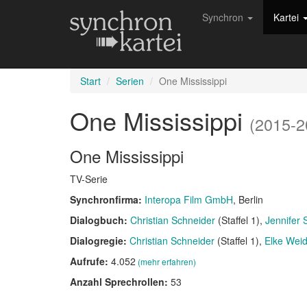
Synchron
Kartei
Start
Serien
One Mississippi
One Mississippi
(2015-2
One Mississippi
TV-Serie
Synchronfirma:
Interopa Film GmbH
, Berlin
Dialogbuch:
Christian Schneider
(Staffel 1)
Jennifer 
Dialogregie:
Christian Schneider
(Staffel 1)
Elke Wei
Aufrufe:
4.052
(mehr erfahren)
Anzahl Sprechrollen:
53