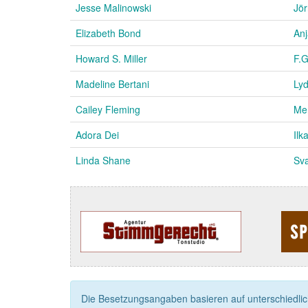
Jesse Malinowski
Jör
Elizabeth Bond
Anj
Howard S. Miller
F.G
Madeline Bertani
Lyd
Cailey Fleming
Me
Adora Dei
Ilk
Linda Shane
Sv
Die Besetzungsangaben basieren auf unterschiedliche