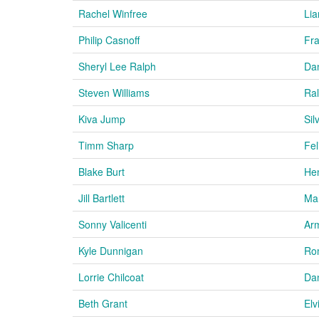
Rachel Winfree
Li
Philip Casnoff
Fra
Sheryl Lee Ralph
Dan
Steven Williams
Ral
Kiva Jump
Sil
Timm Sharp
Fel
Blake Burt
He
Jill Bartlett
Mar
Sonny Valicenti
Ar
Kyle Dunnigan
Ro
Lorrie Chilcoat
Da
Beth Grant
Elv