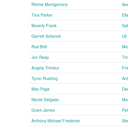
Ritchie Montgomery
Axe
Tina Parker
Eli
Beverly Frank
Sab
Garrett Schenck
Uli
Rod Britt
Mic
Jon Reep
Tim
Angela Trimbur
Fri
Tyner Rushing
Ant
Max Page
De
Nicole Delgado
Mar
Grant James
Pet
Anthony Michael Frederick
Ste