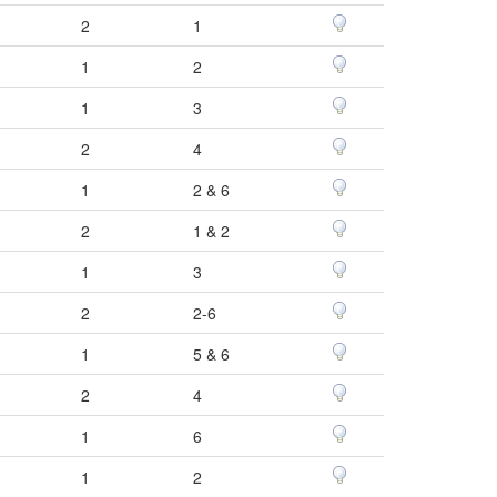
2
1
1
2
1
3
2
4
1
2 & 6
2
1 & 2
1
3
2
2-6
1
5 & 6
2
4
1
6
1
2