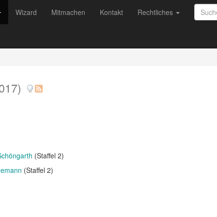
Wizard
Mitmachen
Kontakt
Rechtliches
017)
Schöngarth
(Staffel 2)
demann
(Staffel 2)