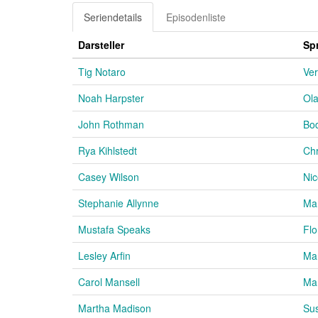
Seriendetails
Episodenliste
Darsteller
Sp
Tig Notaro
Ver
Noah Harpster
Ol
John Rothman
Bo
Rya Kihlstedt
Chr
Casey Wilson
Ni
Stephanie Allynne
Ma
Mustafa Speaks
Flo
Lesley Arfin
Ma
Carol Mansell
Mar
Martha Madison
Su