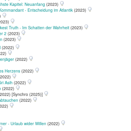
hste Kapitel: Neuanfang
(2023)
Kommandant - Entscheidung im Atlantik
(2023)
)
2023)
kest Truth - Im Schatten der Wahrheit
(2023)
er 2
(2023)
en
(2023)
l
(2022)
022)
enjäger
(2022)
es Herzens
(2022)
2022)
ri Asih
(2022)
n
(2022)
2022) [Synchro (2025)]
Abtauchen
(2022)
022)
er - Urlaub wider Willen
(2022)