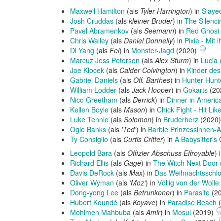
Maxwell Hamilton
(als
Tyler Harrington
) in
Slayed
Josh Cruddas
(als
kleiner Bruder
) in
The Silenci
Pavel Abramenkov
(als
Seemann
) in
Red Ghost 
Chris Walley
(als
Daniel Donnelly
) in
Pixie - Mit 
Di Yang
(als
Fei
) in
Monster-Jagd
(2020)
Marcuz Jess Petersen
(als
Alex Sturm
) in
Lucia 
Joe Klocek
(als
Calder Colvington
) in
Kinder des
Gabriel Daniels
(als
Off. Barthes
) in
Hunter Hunt
William Lodder
(als
Jack Hooper
) in
Gokarts
(20
Nico Greetham
(als
Derrick
) in
Dinner in Americ
Kellen Boyle
(als
Mason
) in
Chick Fight - Hit Like
Luke Tennie
(als
Solomon
) in
Bruderherz
(2020
Ogie Banks
(als
'Ted'
) in
Barbie Prinzessinnen-
Ty Consiglio
(als
Curtis Critter
) in
A Babysitter's
Leopold Bara
(als
Offizier Abschuss Effroyable
) 
Richard Ellis
(als
Gage
) in
The Witch Next Door
Davis DeRock
(als
Max
) in
Das Weihnachtsschl
Oliver Wyman
(als
'Moz'
) in
Völlig von der Wolle
Dong-yong Lee
(als
Betrunkener
) in
Parasite
(2
Hubert Koundé
(als
Koyave
) in
Paradise Beach
(
Mohimen Mahbuba
(als
Amir
) in
Mosul
(2019)