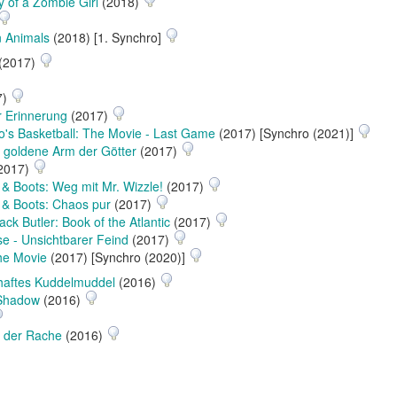
y of a Zombie Girl
(2018)
 Animals
(2018) [1. Synchro]
(2017)
7)
 Erinnerung
(2017)
o's Basketball: The Movie - Last Game
(2017) [Synchro (2021)]
 goldene Arm der Götter
(2017)
2017)
& Boots: Weg mit Mr. Wizzle!
(2017)
 & Boots: Chaos pur
(2017)
ack Butler: Book of the Atlantic
(2017)
 - Unsichtbarer Feind
(2017)
he Movie
(2017) [Synchro (2020)]
nhaftes Kuddelmuddel
(2016)
 Shadow
(2016)
r der Rache
(2016)