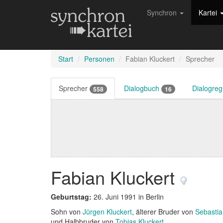
Synchron
Kartei
Start
Personen
Fabian Kluckert
Sprecher
Sprecher
Dialogbuch
Dialogre
558
16
Fabian Kluckert
Geburtstag:
26. Juni 1991 in Berlin
Sohn von
Jürgen Kluckert
, älterer Bruder von
Sebastia
und Halbbruder von
Tobias Kluckert