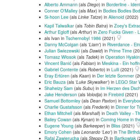
Alberto Ammann
(als
Diego
) in
Borderline - Iden
Conner O'Malley
(als
Max
) in
Bodies Bodies Bod
Si-hoon Lee
(als
Linke Tatze
) in
Alienoid
(2022)
Kapil Talwalkar
(als
Tobin Batra
) in
Zoey's Extra
Arthur Egloff
(als
Arthur
) in
Zero Fucks Given - 
als Ivan in
Tschernobyl 1986
(2021)
Danny McColgan
(als
'Liam'
) in
Riverdance - Ei
Julian Swiezewski
(als
Dawid
) in
Prime Time
(20
Tomasz Włosok
(als
Tadek
) in
Operation Hyakin
Vincent Banić
(als
Fabian
) in
Meskina - Ein hoffn
Gabriel Contente
(als
Roberto
) in
Lulli
(2021)
Eray Ertüren
(als
Kaan
) in
Der letzte Sommer
(2
Eric Bauza
(als
'Luke Skywalker'
) in
LEGO Star W
Shaheizy Sam
(als
Subu
) in
Im Herzen des Dsc
Jake Henderson
(als
Volodja
) in
Firebird
(2021)
Samuel Bottomley
(als
Dean Paxton
) in
Everybod
Charlie Gustafsson
(als
Frederik
) in
Dinner for 
Ethan Mitchell
(als
Marshall
) in
Death Valley - T
Bailey Cowan
(als
Kynan
) in
Coming Home in th
Eugene Young
(als
Barkeeper
) in
Bliss
(2021)
Emory Cohen
(als
Leonardo 'Leo'
) in
The Birth
Rafal Zawierucha
(als
Steppy D
) in
Bartkowiak
(