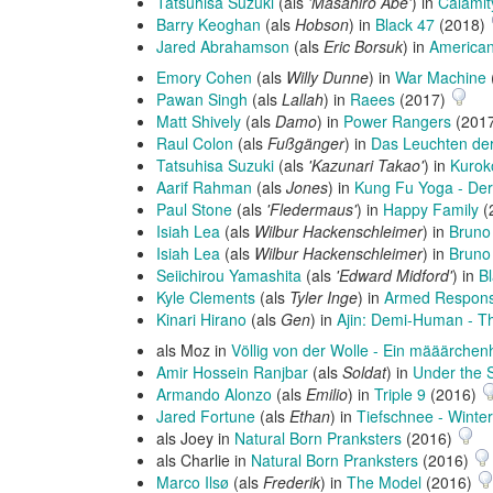
Tatsuhisa Suzuki
(als
'Masahiro Abe'
) in
Calamit
Barry Keoghan
(als
Hobson
) in
Black 47
(2018)
Jared Abrahamson
(als
Eric Borsuk
) in
American
Emory Cohen
(als
Willy Dunne
) in
War Machine
Pawan Singh
(als
Lallah
) in
Raees
(2017)
Matt Shively
(als
Damo
) in
Power Rangers
(201
Raul Colon
(als
Fußgänger
) in
Das Leuchten der
Tatsuhisa Suzuki
(als
'Kazunari Takao'
) in
Kurok
Aarif Rahman
(als
Jones
) in
Kung Fu Yoga - Der
Paul Stone
(als
'Fledermaus'
) in
Happy Family
(
Isiah Lea
(als
Wilbur Hackenschleimer
) in
Bruno 
Isiah Lea
(als
Wilbur Hackenschleimer
) in
Bruno
Seiichirou Yamashita
(als
'Edward Midford'
) in
Bl
Kyle Clements
(als
Tyler Inge
) in
Armed Response
Kinari Hirano
(als
Gen
) in
Ajin: Demi-Human - T
als Moz in
Völlig von der Wolle - Ein määärche
Amir Hossein Ranjbar
(als
Soldat
) in
Under the
Armando Alonzo
(als
Emilio
) in
Triple 9
(2016)
Jared Fortune
(als
Ethan
) in
Tiefschnee - Winte
als Joey in
Natural Born Pranksters
(2016)
als Charlie in
Natural Born Pranksters
(2016)
Marco Ilsø
(als
Frederik
) in
The Model
(2016)