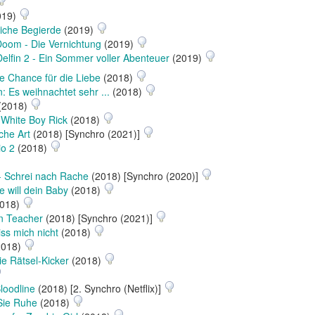
019)
rliche Begierde
(2019)
oom - Die Vernichtung
(2019)
Delfin 2 - Ein Sommer voller Abenteuer
(2019)
te Chance für die Liebe
(2018)
 Es weihnachtet sehr ...
(2018)
(2018)
n
White Boy Rick
(2018)
che Art
(2018) [Synchro (2021)]
io 2
(2018)
- Schrei nach Rache
(2018) [Synchro (2020)]
e will dein Baby
(2018)
018)
n Teacher
(2018) [Synchro (2021)]
iss mich nicht
(2018)
2018)
ie Rätsel-Kicker
(2018)
loodline
(2018) [2. Synchro (Netflix)]
Sie Ruhe
(2018)