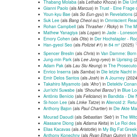
Thabang Molaba
(als
Lethabo Khoza
) in
Die Un
Gianni Paolo
(als
Marcus
) in
Trust - Eine Frage
Youn-kyu Bae
(als
So Eun-gyu
) in
Revelations
(
Suk Lee
(als
Bang Cheol-su
) in
Omniscient Read
Rohan Campbell
(als
Thrasher / Ricky
) in
The M
Mathew Yanagiya
(als
Logan
) in
Jade - Lonesom
Emory Cohen
(als
Otis
) in
Der Hochstapler - R
Han-gyeol Seo
(als
Polizist #1
) in
84 m²
(2025)
Spencer Breslin
(als
Chris
) in
Van Damme: Born t
Jung-min Park
(als
Lee Jong-ryeo
) in
Uprising
(
Adam Pak
(als
Lau Siu Keung
) in
The Prosecuto
Enrico Inserra
(als
Samba
) in
Die letzte Nacht i
Emir Delos Santos
(als
Josh
) in
A Journey
(202
Takahiro Miyamoto
(als
'Afro'
) in
Detektiv Conan
Jun'ichi Suwabe
(als
'Shouhei Barou'
) in
Blue Lo
Antônio Benício
(als
Feliciano
) in
Bandida - Die
Si-hoon Lee
(als
Linke Tatze
) in
Alienoid 2: Retu
Anthony Bajon
(als
Paul Chartier
) in
Die Akte Ma
Mourad Daoudi
(als
Sebastian 'Seb'
) in
The Witc
Alassane Diong
(als
Adama Keita
) in
Le Roi de
Elias Kacavas
(als
Aristotle
) in
My Big Fat Greek
Anthony Konechny
(als
Ryan Ethan Quinn
) in
Me