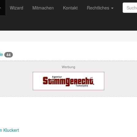
Wizard
Mitmachen
Kontakt
Rechtliches
gie
44
Werbung
n Kluckert