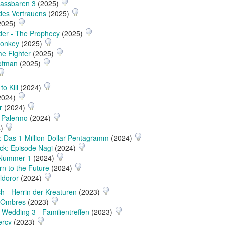
fassbaren 3
(2025)
 des Vertrauens
(2025)
2025)
er - The Prophecy
(2025)
onkey
(2025)
e Fighter
(2025)
oofman
(2025)
o Kill
(2024)
2024)
r
(2024)
n Palermo
(2024)
4)
: Das 1-Million-Dollar-Pentagramm
(2024)
ck: Episode Nagi
(2024)
 Nummer 1
(2024)
rn to the Future
(2024)
ldoror
(2024)
h - Herrin der Kreaturen
(2023)
s Ombres
(2023)
 Wedding 3 - Familientreffen
(2023)
rcy
(2023)