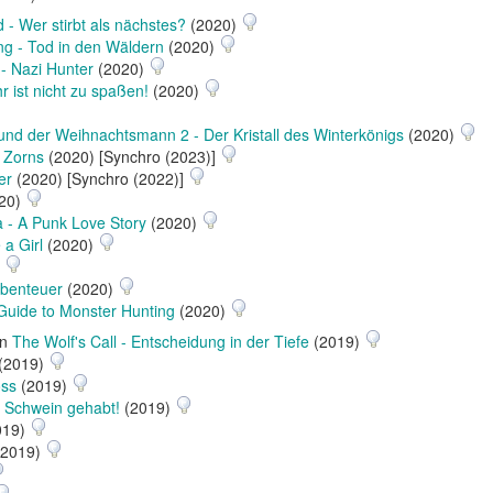
 - Wer stirbt als nächstes?
(2020)
ng - Tod in den Wäldern
(2020)
- Nazi Hunter
(2020)
ihr ist nicht zu spaßen!
(2020)
und der Weihnachtsmann 2 - Der Kristall des Winterkönigs
(2020)
 Zorns
(2020) [Synchro (2023)]
er
(2020) [Synchro (2022)]
20)
a - A Punk Love Story
(2020)
 a Girl
(2020)
)
Abenteuer
(2020)
 Guide to Monster Hunting
(2020)
in
The Wolf's Call - Entscheidung in der Tiefe
(2019)
(2019)
oss
(2019)
: Schwein gehabt!
(2019)
019)
2019)