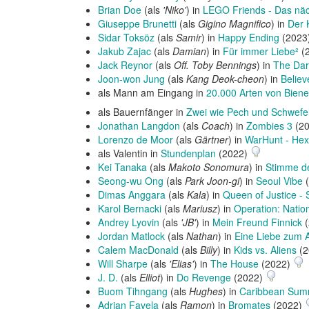
Brian Doe
(als
'Niko'
) in
LEGO Friends - Das näc
Giuseppe Brunetti
(als
Gigino Magnifico
) in
Der 
Sidar Toksöz
(als
Samir
) in
Happy Ending
(2023
Jakub Zajac
(als
Damian
) in
Für immer Liebe²
(
Jack Reynor
(als
Off. Toby Bennings
) in
The Dar
Joon-won Jung
(als
Kang Deok-cheon
) in
Believ
als Mann am Eingang in
20.000 Arten von Bien
als Bauernfänger in
Zwei wie Pech und Schwefe
Jonathan Langdon
(als
Coach
) in
Zombies 3
(2
Lorenzo de Moor
(als
Gärtner
) in
WarHunt - Hex
als Valentin in
Stundenplan
(2022)
Kei Tanaka
(als
Makoto Sonomura
) in
Stimme d
Seong-wu Ong
(als
Park Joon-gi
) in
Seoul Vibe
(
Dimas Anggara
(als
Kala
) in
Queen of Justice - S
Karol Bernacki
(als
Mariusz
) in
Operation: Natio
Andrey Lyovin
(als
'JB'
) in
Mein Freund Finnick
(
Jordan Matlock
(als
Nathan
) in
Eine Liebe zum 
Calem MacDonald
(als
Billy
) in
Kids vs. Aliens
(2
Will Sharpe
(als
'Elias'
) in
The House
(2022)
J. D.
(als
Elliot
) in
Do Revenge
(2022)
Buom Tihngang
(als
Hughes
) in
Caribbean Summ
Adrian Favela
(als
Ramon
) in
Bromates
(2022)