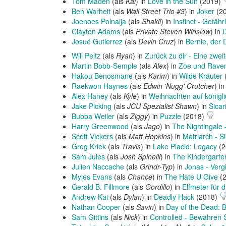
Tom Maden
(als
Kai
) in
Love in the Sun
(2019)
Ben Warheit
(als
Wall Street Trio #3
) in
Joker
(2
Joenoes Polnaija
(als
Shakil
) in
Instinct - Gefäh
Clayton Adams
(als
Private Steven Winslow
) in
D
Josué Gutierrez
(als
Devin Cruz
) in
Bernie, der 
Will Peltz
(als
Ryan
) in
Zurück zu dir - Eine zwei
Martin Bobb-Semple
(als
Alex
) in
Zoe und Raven:
Hakou Benosmane
(als
Karim
) in
Wilde Kräuter
Raekwon Haynes
(als
Edwin 'Nugg' Crutcher
) i
Alex Haney
(als
Kyle
) in
Weihnachten auf königli
Jake Picking
(als
JCU Spezialist Shawn
) in
Sicar
Bubba Weiler
(als
Ziggy
) in
Puzzle
(2018)
Harry Greenwood
(als
Jago
) in
The Nightingale 
Scott Vickers
(als
Matt Hopkins
) in
Matriarch - Si
Greg Kriek
(als
Travis
) in
Lake Placid: Legacy
(2
Sam Jules
(als
Josh Spinelli
) in
The Kindergarte
Julien Naccache
(als
Grindr-Typ
) in
Jonas - Verg
Myles Evans
(als
Chance
) in
The Hate U Give
(
Gerald B. Fillmore
(als
Gordillo
) in
Elfmeter für d
Andrew Kai
(als
Dylan
) in
Deadly Hack
(2018)
Nathan Cooper
(als
Savin
) in
Day of the Dead: B
Sam Gittins
(als
Nick
) in
Controlled - Bewahren 