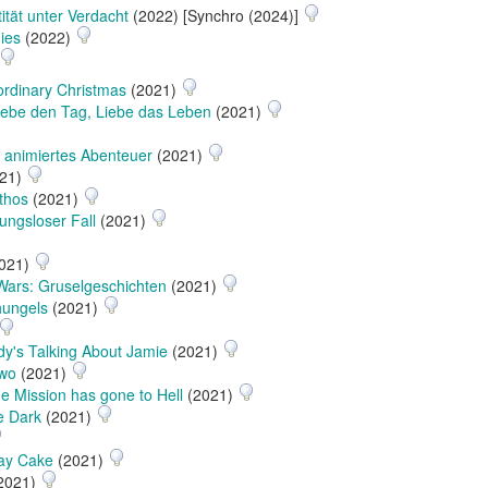
tität unter Verdacht
(2022) [Synchro (2024)]
ies
(2022)
ordinary Christmas
(2021)
Lebe den Tag, Liebe das Leben
(2021)
n animiertes Abenteuer
(2021)
21)
thos
(2021)
ungsloser Fall
(2021)
021)
ars: Gruselgeschichten
(2021)
hungels
(2021)
y's Talking About Jamie
(2021)
Two
(2021)
he Mission has gone to Hell
(2021)
e Dark
(2021)
day Cake
(2021)
2021)