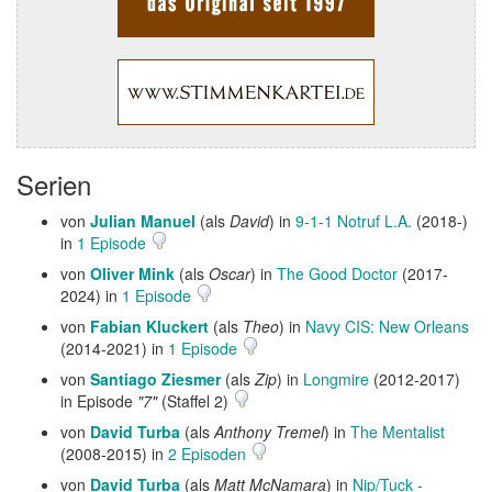
Serien
von
Julian Manuel
(als
David
) in
9-1-1 Notruf L.A.
(2018-)
in
1 Episode
von
Oliver Mink
(als
Oscar
) in
The Good Doctor
(2017-
2024) in
1 Episode
von
Fabian Kluckert
(als
Theo
) in
Navy CIS: New Orleans
(2014-2021) in
1 Episode
von
Santiago Ziesmer
(als
Zip
) in
Longmire
(2012-2017)
in Episode
"7"
(Staffel 2)
von
David Turba
(als
Anthony Tremel
) in
The Mentalist
(2008-2015) in
2 Episoden
von
David Turba
(als
Matt McNamara
) in
Nip/Tuck -