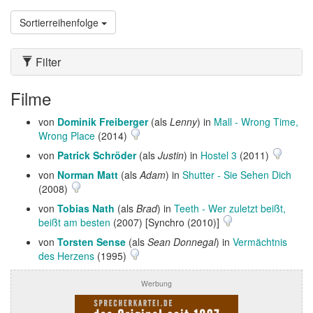
Sortierreihenfolge
Filter
Filme
von
Dominik Freiberger
(als
Lenny
) in
Mall - Wrong Time,
Wrong Place
(2014)
von
Patrick Schröder
(als
Justin
) in
Hostel 3
(2011)
von
Norman Matt
(als
Adam
) in
Shutter - Sie Sehen Dich
(2008)
von
Tobias Nath
(als
Brad
) in
Teeth - Wer zuletzt beißt,
beißt am besten
(2007) [Synchro (2010)]
von
Torsten Sense
(als
Sean Donnegal
) in
Vermächtnis
des Herzens
(1995)
Werbung