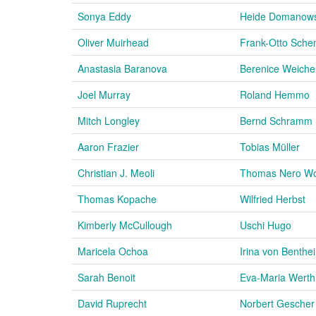
Sonya Eddy
Heide Domanows
Oliver Muirhead
Frank-Otto Sche
Anastasia Baranova
Berenice Weiche
Joel Murray
Roland Hemmo
Mitch Longley
Bernd Schramm
Aaron Frazier
Tobias Müller
Christian J. Meoli
Thomas Nero Wol
Thomas Kopache
Wilfried Herbst
Kimberly McCullough
Uschi Hugo
Maricela Ochoa
Irina von Benthe
Sarah Benoit
Eva-Maria Werth
David Ruprecht
Norbert Gescher