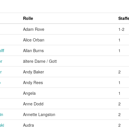
Rolle
Staffe
Adam Rove
1-2
Alice Orban
1
ff
Allan Burns
1
er
ältere Dame / Gott
r
Andy Baker
2
p
Andy Rees
1
Angela
1
Anne Dodd
2
in
Annette Langston
2
ki
Audra
2