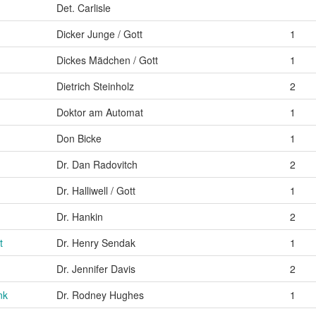
Det. Carlisle
Dicker Junge / Gott
1
Dickes Mädchen / Gott
1
Dietrich Steinholz
2
Doktor am Automat
1
Don Bicke
1
Dr. Dan Radovitch
2
Dr. Halliwell / Gott
1
Dr. Hankin
2
t
Dr. Henry Sendak
1
Dr. Jennifer Davis
2
nk
Dr. Rodney Hughes
1