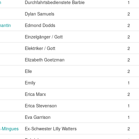
n
Durchfahrtsbedienstete Barbie
1
Dylan Samuels
2
hantin
Edmond Dodds
2
Einzelgänger / Gott
2
Elektriker / Gott
2
Elizabeth Goetzman
2
Elle
2
Emily
1
Erica Marx
2
Erica Stevenson
1
Eva Garrison
1
t-Mingues
Ex-Schwester Lilly Watters
2