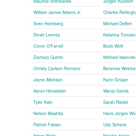
Maurice Sherbanée
Jürgen Kluckert
William James Adams Jr.
Charles Retting
Sven Holmberg
Michael Deffert
Dinah Lenney
Katarina Tomas
Conor O'Farrell
Bodo Wolf
Zachary Quinto
Michael Iwannek
Christy Carlson Romano
Berenice Weiche
Jayne Atkinson
Karin Grüger
Aaron Himelstein
Wanja Gerick
Tyler Kain
Sarah Riedel
Nelson Mashita
Hans-Jürgen Wol
Patrick Fabian
Udo Schenk
Adam Wylie
Nicolás Artajo