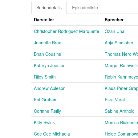
Seriendetails
Episodenliste
Darsteller
Sprecher
Christopher Rodriguez Marquette
Ozan Ünal
Jeanette Brox
Anja Stadlober
Brian Cousins
Thomas Nero Wol
Kathryn Joosten
Margot Rothweil
Riley Smith
Robin Kahnmeye
Andrew Ableson
Klaus-Peter Gra
Kat Graham
Esra Vural
Corinne Reilly
Sabine Arnhold
Kitty Swink
Monica Bielenste
Cee Cee Michaela
Heide Domanows