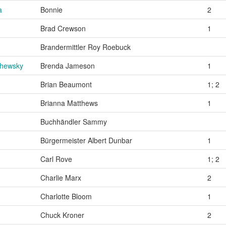
a
Bonnie
2
Brad Crewson
1
Brandermittler Roy Roebuck
chewsky
Brenda Jameson
1
Brian Beaumont
1; 2
Brianna Matthews
1
Buchhändler Sammy
Bürgermeister Albert Dunbar
1
Carl Rove
1; 2
Charlie Marx
2
Charlotte Bloom
1
Chuck Kroner
2