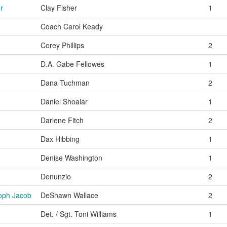
r
Clay Fisher
1
Coach Carol Keady
Corey Phillips
2
D.A. Gabe Fellowes
1
Dana Tuchman
2
Daniel Shoalar
1
Darlene Fitch
2
Dax Hibbing
1
Denise Washington
1
Denunzio
2
toph Jacob
DeShawn Wallace
2
Det. / Sgt. Toni Williams
1