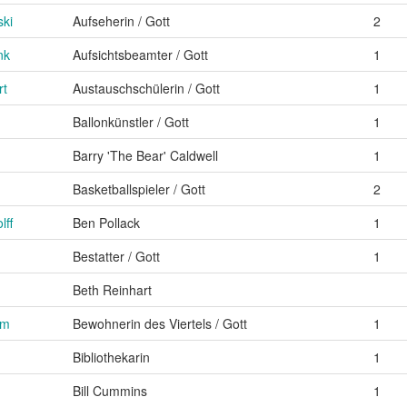
ki
Aufseherin / Gott
2
nk
Aufsichtsbeamter / Gott
1
rt
Austauschschülerin / Gott
1
Ballonkünstler / Gott
1
Barry 'The Bear' Caldwell
1
Basketballspieler / Gott
2
ff
Ben Pollack
1
Bestatter / Gott
1
Beth Reinhart
im
Bewohnerin des Viertels / Gott
1
Bibliothekarin
1
Bill Cummins
1