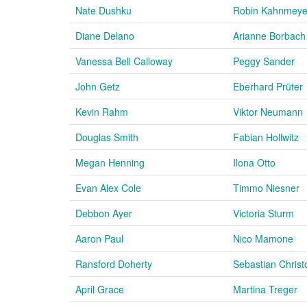
Nate Dushku
Robin Kahnmeye
Diane Delano
Arianne Borbach
Vanessa Bell Calloway
Peggy Sander
John Getz
Eberhard Prüter
Kevin Rahm
Viktor Neumann
Douglas Smith
Fabian Hollwitz
Megan Henning
Ilona Otto
Evan Alex Cole
Timmo Niesner
Debbon Ayer
Victoria Sturm
Aaron Paul
Nico Mamone
Ransford Doherty
Sebastian Chris
April Grace
Martina Treger