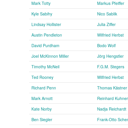
Mark Totty
Markus Pfeiffer
Kyle Sabihy
Nico Sablik
Lindsay Hollister
Julia Ziffer
Austin Pendleton
Wilfried Herbst
David Purdham
Bodo Wolf
Joel McKinnon Miller
Jörg Hengstler
Timothy McNeil
F.G.M. Stegers
Ted Rooney
Wilfried Herbst
Richard Penn
Thomas Kästner
Mark Arnott
Reinhard Kuhner
Kate Norby
Nadja Reichardt
Ben Siegler
Frank-Otto Sche