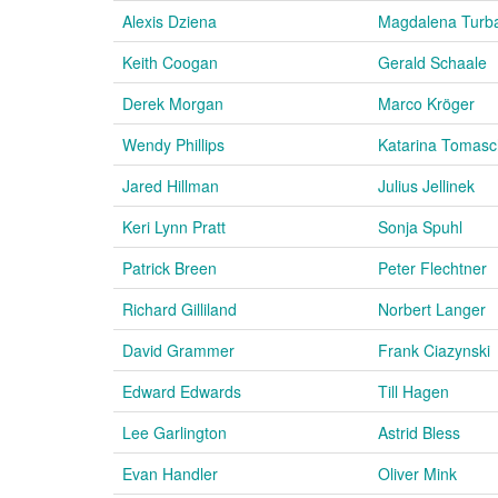
Alexis Dziena
Magdalena Turb
Keith Coogan
Gerald Schaale
Derek Morgan
Marco Kröger
Wendy Phillips
Katarina Tomas
Jared Hillman
Julius Jellinek
Keri Lynn Pratt
Sonja Spuhl
Patrick Breen
Peter Flechtner
Richard Gilliland
Norbert Langer
David Grammer
Frank Ciazynski
Edward Edwards
Till Hagen
Lee Garlington
Astrid Bless
Evan Handler
Oliver Mink