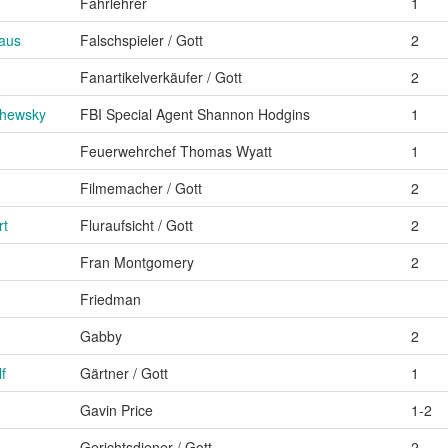
Fahrlehrer
1
haus
Falschspieler / Gott
2
Fanartikelverkäufer / Gott
2
chewsky
FBI Special Agent Shannon Hodgins
1
Feuerwehrchef Thomas Wyatt
1
Filmemacher / Gott
2
rt
Fluraufsicht / Gott
2
Fran Montgomery
2
Friedman
Gabby
2
f
Gärtner / Gott
1
Gavin Price
1-2
Gerichtsdiener / Gott
2