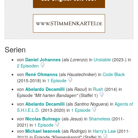
Serien
von
Daniel Johannes
(als
Lorenzo
) in
Unstable
(2023-) in
2 Episoden
von
René Oltmanns
(als
Haustechniker
) in
Code Black
(2015-2018) in
1 Episode
von
Abelardo Decamilli
(als
Raoul
) in
Rush
(2014) in
Episode
"Mit harten Bandagen"
(Staffel 1)
von
Abelardo Decamilli
(als
Santino Noguera
) in
Agents of
S.H.I.E.L.D.
(2013-2020) in
1 Episode
von
Nicolas Buitrago
(als
Jesus
) in
Shameless
(2011-
2021) in
1 Episode
von
Michael Iwannek
(als
Rodrigo
) in
Harry's Law
(2011-
2012) in Episode
"Klassenkampf"
(Staffel 2)