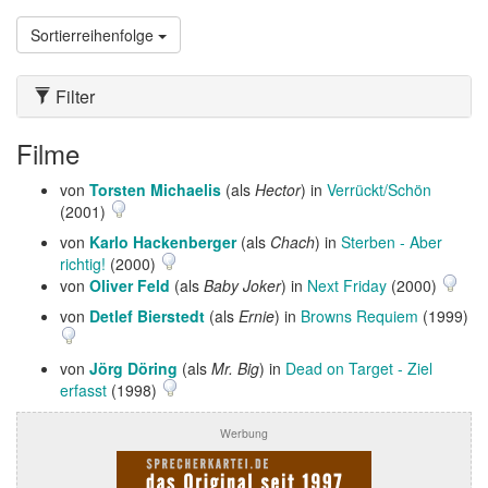
Sortierreihenfolge
Filter
Filme
von
Torsten Michaelis
(als
Hector
) in
Verrückt/Schön
(2001)
von
Karlo Hackenberger
(als
Chach
) in
Sterben - Aber
richtig!
(2000)
von
Oliver Feld
(als
Baby Joker
) in
Next Friday
(2000)
von
Detlef Bierstedt
(als
Ernie
) in
Browns Requiem
(1999)
von
Jörg Döring
(als
Mr. Big
) in
Dead on Target - Ziel
erfasst
(1998)
Werbung