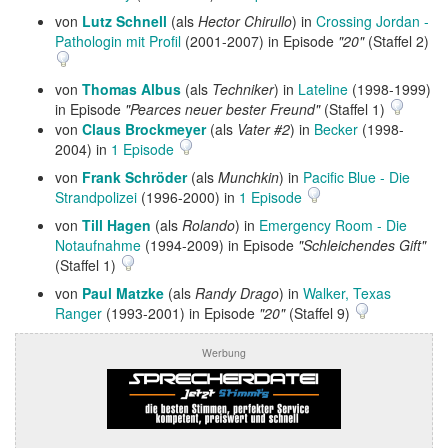
von
Lutz Schnell
(als
Hector Chirullo
) in
Crossing Jordan -
Pathologin mit Profil
(2001-2007) in Episode
"20"
(Staffel 2)
von
Thomas Albus
(als
Techniker
) in
Lateline
(1998-1999)
in Episode
"Pearces neuer bester Freund"
(Staffel 1)
von
Claus Brockmeyer
(als
Vater #2
) in
Becker
(1998-
2004) in
1 Episode
von
Frank Schröder
(als
Munchkin
) in
Pacific Blue - Die
Strandpolizei
(1996-2000) in
1 Episode
von
Till Hagen
(als
Rolando
) in
Emergency Room - Die
Notaufnahme
(1994-2009) in Episode
"Schleichendes Gift"
(Staffel 1)
von
Paul Matzke
(als
Randy Drago
) in
Walker, Texas
Ranger
(1993-2001) in Episode
"20"
(Staffel 9)
Werbung