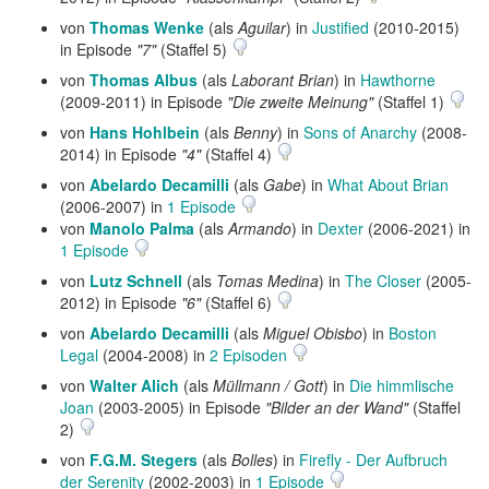
von
Thomas Wenke
(als
Aguilar
) in
Justified
(2010-2015)
in Episode
"7"
(Staffel 5)
von
Thomas Albus
(als
Laborant Brian
) in
Hawthorne
(2009-2011) in Episode
"Die zweite Meinung"
(Staffel 1)
von
Hans Hohlbein
(als
Benny
) in
Sons of Anarchy
(2008-
2014) in Episode
"4"
(Staffel 4)
von
Abelardo Decamilli
(als
Gabe
) in
What About Brian
(2006-2007) in
1 Episode
von
Manolo Palma
(als
Armando
) in
Dexter
(2006-2021) in
1 Episode
von
Lutz Schnell
(als
Tomas Medina
) in
The Closer
(2005-
2012) in Episode
"6"
(Staffel 6)
von
Abelardo Decamilli
(als
Miguel Obisbo
) in
Boston
Legal
(2004-2008) in
2 Episoden
von
Walter Alich
(als
Müllmann / Gott
) in
Die himmlische
Joan
(2003-2005) in Episode
"Bilder an der Wand"
(Staffel
2)
von
F.G.M. Stegers
(als
Bolles
) in
Firefly - Der Aufbruch
der Serenity
(2002-2003) in
1 Episode