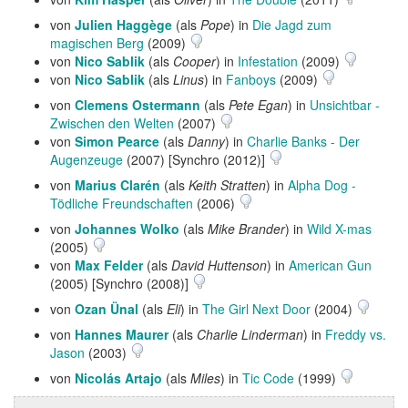
von
Julien Haggège
(als
Pope
) in
Die Jagd zum
magischen Berg
(2009)
von
Nico Sablik
(als
Cooper
) in
Infestation
(2009)
von
Nico Sablik
(als
Linus
) in
Fanboys
(2009)
von
Clemens Ostermann
(als
Pete Egan
) in
Unsichtbar -
Zwischen den Welten
(2007)
von
Simon Pearce
(als
Danny
) in
Charlie Banks - Der
Augenzeuge
(2007) [Synchro (2012)]
von
Marius Clarén
(als
Keith Stratten
) in
Alpha Dog -
Tödliche Freundschaften
(2006)
von
Johannes Wolko
(als
Mike Brander
) in
Wild X-mas
(2005)
von
Max Felder
(als
David Huttenson
) in
American Gun
(2005) [Synchro (2008)]
von
Ozan Ünal
(als
Eli
) in
The Girl Next Door
(2004)
von
Hannes Maurer
(als
Charlie Linderman
) in
Freddy vs.
Jason
(2003)
von
Nicolás Artajo
(als
Miles
) in
Tic Code
(1999)