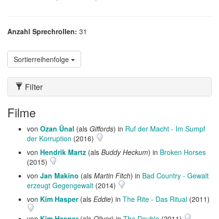
Anzahl Sprechrollen:
31
Sortierreihenfolge
Filter
Filme
von
Ozan Ünal
(als
Giffords
) in
Ruf der Macht - Im Sumpf
der Korruption
(2016)
von
Hendrik Martz
(als
Buddy Heckum
) in
Broken Horses
(2015)
von
Jan Makino
(als
Martin Fitch
) in
Bad Country - Gewalt
erzeugt Gegengewalt
(2014)
von
Kim Hasper
(als
Eddie
) in
The Rite - Das Ritual
(2011)
von
Kim Hasper
(als
Oliver
) in
The Double
(2011)