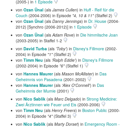
(2005-) in
1 Episode
von
Ozan Ünal
(als
James Cullen
) in
Huff - Reif für die
Couch
(2004-2006) in Episode
"4, 10 & 11"
(Staffel 2)
von
Ozan Ünal
(als
Danny Jennings
) in
Dr. House
(2004-
2012) [Synchro (2006-2012)] in
1 Episode
von
Ozan Ünal
(als
Adam Rove
) in
Die himmlische Joan
(2003-2005) in Staffel 1-2
von
David Turba
(als
'Toby'
) in
Disney's Fillmore
(2002-
2004) in Episode
"1"
(Staffel 2)
von
Timm Neu
(als
'Ralph Eddie'
) in
Disney's Fillmore
(2002-2004) in Episode
"6"
(Staffel 1)
von
Hannes Maurer
(als
Mason McAllister
) in
Das
Geheimnis von Pasadena
(2001-2002)
von
Hannes Maurer
(als
'Alex O'Connell'
) in
Das
Geheimnis der Mumie
(2001)
von
Nico Sablik
(als
Marc Delgado
) in
Strong Medicine:
Zwei Ärztinnen wie Feuer und Eis
(2000-2006)
von
Timm Neu
(als
Henry Freers
) in
Boston Public
(2000-
2004) in Episode
"4"
(Staffel 3)
von
Nico Sablik
(als
Marty Dorset
) in
Emergency Room -