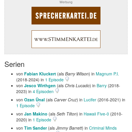
Werbung
Serien
von
Fabian Kluckert
(als
Barry Wilson
) in
Magnum P.I.
(2018-2024) in
1 Episode
von
Jesco Wirthgen
(als
Chris Lucado
) in
Barry
(2018-
2023) in
4 Episoden
von
Ozan Ünal
(als
Carver Cruz
) in
Lucifer
(2016-2021) in
1 Episode
von
Jan Makino
(als
Seth Tilton
) in
Hawaii Five-0
(2010-
2020) in
1 Episode
von
Tim Sander
(als
Jimmy Barrett
) in
Criminal Minds