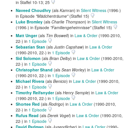
in Staffel 10-13; 25
Naveed Choudhry
(als
Kamran
) in
Silent Witness
(1996-)
in Episode
"Mädchenträume"
(Staffel 15)
Luke Bromley
(als
Charlie Thompson
) in
Silent Witness
(1996-) in Episode
"Familiengeheimnisse"
(Staffel 15)
Matt Unger
(als
Tim Boswell
) in
Law & Order
(1990-2010,
22-) in
1 Episode
Sebastian Stan
(als
Justin Capshaw
) in
Law & Order
(1990-2010, 22-) in
1 Episode
Sid Solomon
(als
Brian Delby
) in
Law & Order
(1990-2010,
22-) in
1 Episode
Christopher Shand
(als
Sean Worley
) in
Law & Order
(1990-2010, 22-) in
1 Episode
Michael Rivera
(als
Benicio
) in
Law & Order
(1990-2010,
22-) in
1 Episode
Timothy Reifsnyder
(als
Henry Semple
) in
Law & Order
(1990-2010, 22-) in
1 Episode
Shortee Red
(als
Rodrigo
) in
Law & Order
(1990-2010,
22-) in
1 Episode
Rufus Read
(als
Derek Vogel
) in
Law & Order
(1990-2010,
22-) in
1 Episode
David Perlman
(als
Jugendlicher
) in
Law & Order
(1990-