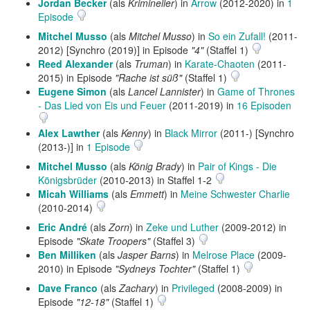
Jordan Becker
(als
Krimineller
) in
Arrow
(2012-2020) in
1
Episode
Mitchel Musso
(als
Mitchel Musso
) in
So ein Zufall!
(2011-
2012) [Synchro (2019)] in Episode
"4"
(Staffel 1)
Reed Alexander
(als
Truman
) in
Karate-Chaoten
(2011-
2015) in Episode
"Rache ist süß"
(Staffel 1)
Eugene Simon
(als
Lancel Lannister
) in
Game of Thrones
- Das Lied von Eis und Feuer
(2011-2019) in
16 Episoden
Alex Lawther
(als
Kenny
) in
Black Mirror
(2011-) [Synchro
(2013-)] in
1 Episode
Mitchel Musso
(als
König Brady
) in
Pair of Kings - Die
Königsbrüder
(2010-2013) in Staffel 1-2
Micah Williams
(als
Emmett
) in
Meine Schwester Charlie
(2010-2014)
Eric André
(als
Zorn
) in
Zeke und Luther
(2009-2012) in
Episode
"Skate Troopers"
(Staffel 3)
Ben Milliken
(als
Jasper Barns
) in
Melrose Place
(2009-
2010) in Episode
"Sydneys Tochter"
(Staffel 1)
Dave Franco
(als
Zachary
) in
Privileged
(2008-2009) in
Episode
"12-18"
(Staffel 1)