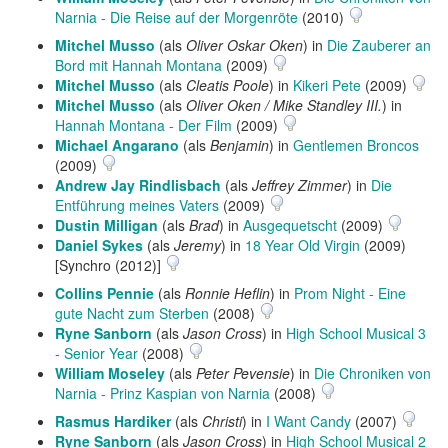
Narnia - Die Reise auf der Morgenröte
(2010)
Mitchel Musso
(als
Oliver Oskar Oken
) in
Die Zauberer an
Bord mit Hannah Montana
(2009)
Mitchel Musso
(als
Cleatis Poole
) in
Kikeri Pete
(2009)
Mitchel Musso
(als
Oliver Oken / Mike Standley III.
) in
Hannah Montana - Der Film
(2009)
Michael Angarano
(als
Benjamin
) in
Gentlemen Broncos
(2009)
Andrew Jay Rindlisbach
(als
Jeffrey Zimmer
) in
Die
Entführung meines Vaters
(2009)
Dustin Milligan
(als
Brad
) in
Ausgequetscht
(2009)
Daniel Sykes
(als
Jeremy
) in
18 Year Old Virgin
(2009)
[Synchro (2012)]
Collins Pennie
(als
Ronnie Heflin
) in
Prom Night - Eine
gute Nacht zum Sterben
(2008)
Ryne Sanborn
(als
Jason Cross
) in
High School Musical 3
- Senior Year
(2008)
William Moseley
(als
Peter Pevensie
) in
Die Chroniken von
Narnia - Prinz Kaspian von Narnia
(2008)
Rasmus Hardiker
(als
Christi
) in
I Want Candy
(2007)
Ryne Sanborn
(als
Jason Cross
) in
High School Musical 2