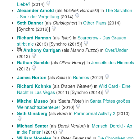
Liebe?
(2014)
Alexander Arnold
(als
Voichek Borowski
) in
The Salvation
- Spur der Vergeltung
(2014)
Seth Danner
(als
Christopher
) in
Other Plans
(2014)
[Synchro (2016)]
Richard Harmon
(als
Tyler
) in
Scarecrow - Das Grauen
stirbt nie
(2013) [Synchro (2015)]
Hörprobe
Anthony Carrigan
(als
Marino Puzzo
) in
Over/Under
abspielen
(2013)
Nathan Gamble
(als
Oliver Henry
) in
Jenseits des Himmels
(2013)
James Norton
(als
Kolia
) in
Ruhelos
(2012)
Richard Kohnke
(als
Braden Weaver
) in
Wild Card - Eine
Nacht in Las Vegas
(2011) [Synchro (2014)]
Mitchel Musso
(als
'Santa Pfote'
) in
Santa Pfotes großes
Weihnachtsabenteuer
(2010)
Seth Ginsberg
(als
Brad
) in
Paranormal Activity 2
(2010)
Michael Seater
(als
Derek Venturi
) in
Mensch, Derek! - Ab
in die Ferien!
(2010)
William Moseley
(als
Peter Pevensie
) in
Die Chroniken von