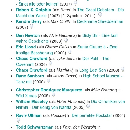
- Singt alle oder keiner!
(2007)
Robert X. Golphin
(als
Reed
) in
The Great Debaters - Die
Macht der Worte
(2007) [2. Synchro (2011)]
Kendre Berry
(als
Max Smith
) in
Deckname Shredderman
(2007)
Ben Newton
(als
Alvie Reubens
) in
Sixty Six - Eine fast
wahre Geschichte
(2006)
Eric Lloyd
(als
Charlie Calvin
) in
Santa Clause 3 - Eine
frostige Bescherung
(2006)
Chace Crawford
(als
Tyler Sims
) in
Der Pakt - The
Covenant
(2006)
Chace Crawford
(als
Matthew
) in
Long Lost Son
(2006)
Ryne Sanborn
(als
Jason Cross
) in
High School Musical -
Tanz mit
(2006)
Christopher Rodriguez Marquette
(als
Mike Brander
) in
Wild X-mas
(2005)
William Moseley
(als
Peter Pevensie
) in
Die Chroniken von
Narnia - Der König von Narnia
(2005)
Raviv Ullman
(als
Roscoe
) in
Der perfekte Rockstar
(2004)
Todd Schwartzman
(als
Pete, der Werwolf
) in