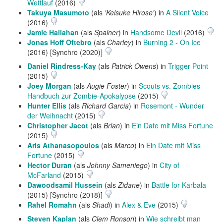
Wettlauf
(2016)
Takuya Masumoto
(als
'Keisuke Hirose'
) in
A Silent Voice
(2016)
Jamie Hallahan
(als
Spainer
) in
Handsome Devil
(2016)
Jonas Hoff Oftebro
(als
Charley
) in
Burning 2 - On Ice
(2016) [Synchro (2020)]
Daniel Rindress-Kay
(als
Patrick Owens
) in
Trigger Point
(2015)
Joey Morgan
(als
Augie Foster
) in
Scouts vs. Zombies -
Handbuch zur Zombie-Apokalypse
(2015)
Hunter Ellis
(als
Richard Garcia
) in
Rosemont - Wunder
der Weihnacht
(2015)
Christopher Jacot
(als
Brian
) in
Ein Date mit Miss Fortune
(2015)
Aris Athanasopoulos
(als
Marco
) in
Ein Date mit Miss
Fortune
(2015)
Hector Duran
(als
Johnny Sameniego
) in
City of
McFarland
(2015)
Dawoodsamil Hussein
(als
Zidane
) in
Battle for Karbala
(2015) [Synchro (2018)]
Rahel Romahn
(als
Shadi
) in
Alex & Eve
(2015)
Steven Kaplan
(als
Clem Ronson
) in
Wie schreibt man