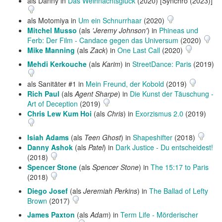
als Danny in
Das Weihnachtsglück
(2020) [Synchro (2023)]
als Motomiya in
Um ein Schnurrhaar
(2020)
Mitchel Musso
(als
'Jeremy Johnson'
) in
Phineas und
Ferb: Der Film - Candace gegen das Universum
(2020)
Mike Manning
(als
Zack
) in
One Last Call
(2020)
Mehdi Kerkouche
(als
Karim
) in
StreetDance: Paris
(2019)
als Sanitäter #1 in
Mein Freund, der Kobold
(2019)
Rich Paul
(als
Agent Sharpe
) in
Die Kunst der Täuschung -
Art of Deception
(2019)
Chris Lew Kum Hoi
(als
Chris
) in
Exorzismus 2.0
(2019)
Isiah Adams
(als
Teen Ghost
) in
Shapeshifter
(2018)
Danny Ashok
(als
Patel
) in
Dark Justice - Du entscheidest!
(2018)
Spencer Stone
(als
Spencer Stone
) in
The 15:17 to Paris
(2018)
Diego Josef
(als
Jeremiah Perkins
) in
The Ballad of Lefty
Brown
(2017)
James Paxton
(als
Adam
) in
Term Life - Mörderischer