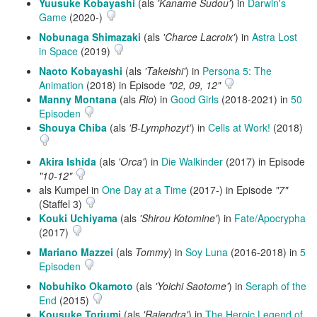
Yuusuke Kobayashi
(als
'Kaname Sudou'
) in
Darwin's
Game
(2020-)
Nobunaga Shimazaki
(als
'Charce Lacroix'
) in
Astra Lost
in Space
(2019)
Naoto Kobayashi
(als
'Takeishi'
) in
Persona 5: The
Animation
(2018) in Episode
"02, 09, 12"
Manny Montana
(als
Rio
) in
Good Girls
(2018-2021) in
50
Episoden
Shouya Chiba
(als
'B-Lymphozyt'
) in
Cells at Work!
(2018)
Akira Ishida
(als
'Orca'
) in
Die Walkinder
(2017) in Episode
"10-12"
als Kumpel in
One Day at a Time
(2017-) in Episode
"7"
(Staffel 3)
Kouki Uchiyama
(als
'Shirou Kotomine'
) in
Fate/Apocrypha
(2017)
Mariano Mazzei
(als
Tommy
) in
Soy Luna
(2016-2018) in
5
Episoden
Nobuhiko Okamoto
(als
'Yoichi Saotome'
) in
Seraph of the
End
(2015)
Kousuke Toriumi
(als
'Rajendra'
) in
The Heroic Legend of