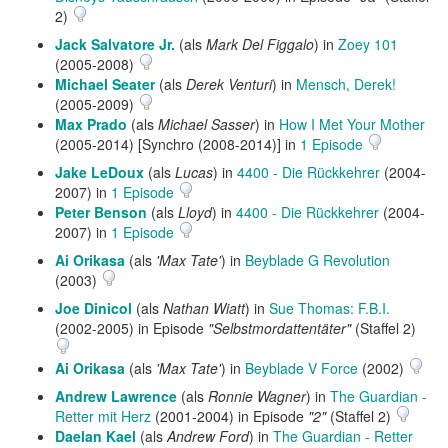
2)
Jack Salvatore Jr.
(als
Mark Del Figgalo
) in
Zoey 101
(2005-2008)
Michael Seater
(als
Derek Venturi
) in
Mensch, Derek!
(2005-2009)
Max Prado
(als
Michael Sasser
) in
How I Met Your Mother
(2005-2014) [Synchro (2008-2014)] in
1 Episode
Jake LeDoux
(als
Lucas
) in
4400 - Die Rückkehrer
(2004-
2007) in
1 Episode
Peter Benson
(als
Lloyd
) in
4400 - Die Rückkehrer
(2004-
2007) in
1 Episode
Ai Orikasa
(als
'Max Tate'
) in
Beyblade G Revolution
(2003)
Joe Dinicol
(als
Nathan Wiatt
) in
Sue Thomas: F.B.I.
(2002-2005) in Episode
"Selbstmordattentäter"
(Staffel 2)
Ai Orikasa
(als
'Max Tate'
) in
Beyblade V Force
(2002)
Andrew Lawrence
(als
Ronnie Wagner
) in
The Guardian -
Retter mit Herz
(2001-2004) in Episode
"2"
(Staffel 2)
Daelan Kael
(als
Andrew Ford
) in
The Guardian - Retter