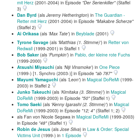
mit Herz
(2001-2004) in Episode
"Der Serienkiller"
(Staffel
3)
Dan Byrd
(als
Jeremy Hetherington
) in
The Guardian -
Retter mit Herz
(2001-2004) in Episode
"Makabre Scherze"
(Staffel 2)
Ai Orikasa
(als
'Max Tate'
) in
Beyblade
(2001)
Tyrone Savage
(als
'Matthias (1. Stimme)'
) in
Retter von
Redwall
(1999-2001) in Staffel 1
Bob Saker
(als
'Pumpkin'
) in
Pablo, der kleine rote Fuchs
(1999-2000)
Atsushi Miyauchi
(als
'Niji Vinsmoke'
) in
One Piece
(1999-) [1. Synchro (2003-)] in Episode
"ab 787"
Mayumi Yamaguchi
(als
'Leon'
) in
Magical DoReMi
(1999-
2003) in Staffel 2
Junko Takeuchi
(als
'Kimitaka (3. Stimme)'
) in
Magical
DoReMi
(1999-2003) in Episode
"50"
(Staffel 1)
Tomo Saeki
(als
'Kenny Igarashi (2. Stimme)'
) in
Magical
DoReMi
(1999-2003) in Episode
"12; 4"
(Staffel 1; 2)
als Fan von Nicole Segawa in
Magical DoReMi
(1999-2003)
in Episode
"48"
(Staffel 1)
Robin de Jesus
(als
Jose Silva
) in
Law & Order: Special
Victims Unit
(1999-) in
1 Episode