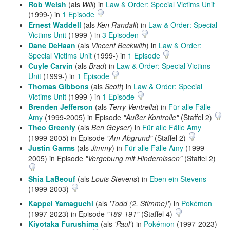
Rob Welsh
(als
Will
) in
Law & Order: Special Victims Unit
(1999-) in
1 Episode
Ernest Waddell
(als
Ken Randall
) in
Law & Order: Special
Victims Unit
(1999-) in
3 Episoden
Dane DeHaan
(als
Vincent Beckwith
) in
Law & Order:
Special Victims Unit
(1999-) in
1 Episode
Cuyle Carvin
(als
Brad
) in
Law & Order: Special Victims
Unit
(1999-) in
1 Episode
Thomas Gibbons
(als
Scott
) in
Law & Order: Special
Victims Unit
(1999-) in
1 Episode
Brenden Jefferson
(als
Terry Ventrella
) in
Für alle Fälle
Amy
(1999-2005) in Episode
"Außer Kontrolle"
(Staffel 2)
Theo Greenly
(als
Ben Geyser
) in
Für alle Fälle Amy
(1999-2005) in Episode
"Am Abgrund"
(Staffel 2)
Justin Garms
(als
Jimmy
) in
Für alle Fälle Amy
(1999-
2005) in Episode
"Vergebung mit Hindernissen"
(Staffel 2)
Shia LaBeouf
(als
Louis Stevens
) in
Eben ein Stevens
(1999-2003)
Kappei Yamaguchi
(als
'Todd (2. Stimme)'
) in
Pokémon
(1997-2023) in Episode
"189-191"
(Staffel 4)
Kiyotaka Furushima
(als
'Paul'
) in
Pokémon
(1997-2023)