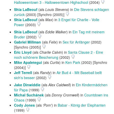
Halloweentown 3 - Halloweentown Highschool
(2004)
Shia LaBeouf
(als
Louis Stevens
) in
Die Stevens schlagen
zurück
(2003) [Synchro (2005)]
Shia LaBeouf
(als
Max
) in
3 Engel für Charlie - Volle
Power
(2003)
Shia LaBeouf
(als
Eddie Walker
) in
Ein Tag mit meinem
Bruder
(2002)
Gabriel Millman
(als
Felix
) in
Sex für Anfänger
(2002)
[Synchro (2005)]
Eric Lloyd
(als
Charlie Calvin
) in
Santa Clause 2 - Eine
noch schönere Bescherung
(2002)
Mike Apaletegui
(als
Curtis
) in
Ken Park
(2002) [Synchro
(2004)]
Jeff Terrell
(als
Randy
) in
Air Bud 4 - Mit Baseball bellt
sich's besser
(2002)
Jake Dinwiddie
(als
Alex Caldwell
) in
Ein Kindermädchen
für Papa
(1999)
Michal Suchánek
(als
Donny Cromwell
) in
Countdown ins
Chaos
(1999)
Cody Jones
(als
'Pom'
) in
Babar - König der Elephanten
(1999)