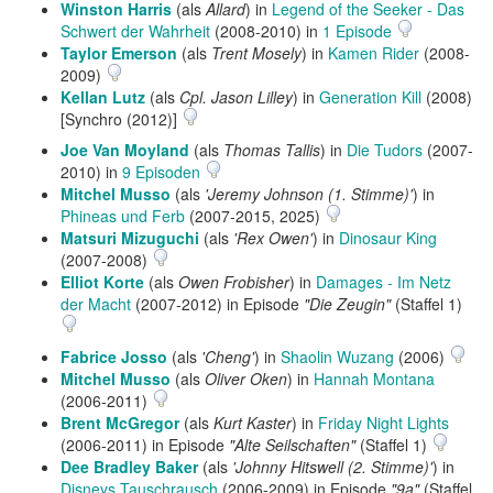
Winston Harris
(als
Allard
) in
Legend of the Seeker - Das
Schwert der Wahrheit
(2008-2010) in
1 Episode
Taylor Emerson
(als
Trent Mosely
) in
Kamen Rider
(2008-
2009)
Kellan Lutz
(als
Cpl. Jason Lilley
) in
Generation Kill
(2008)
[Synchro (2012)]
Joe Van Moyland
(als
Thomas Tallis
) in
Die Tudors
(2007-
2010) in
9 Episoden
Mitchel Musso
(als
'Jeremy Johnson (1. Stimme)'
) in
Phineas und Ferb
(2007-2015, 2025)
Matsuri Mizuguchi
(als
'Rex Owen'
) in
Dinosaur King
(2007-2008)
Elliot Korte
(als
Owen Frobisher
) in
Damages - Im Netz
der Macht
(2007-2012) in Episode
"Die Zeugin"
(Staffel 1)
Fabrice Josso
(als
'Cheng'
) in
Shaolin Wuzang
(2006)
Mitchel Musso
(als
Oliver Oken
) in
Hannah Montana
(2006-2011)
Brent McGregor
(als
Kurt Kaster
) in
Friday Night Lights
(2006-2011) in Episode
"Alte Seilschaften"
(Staffel 1)
Dee Bradley Baker
(als
'Johnny Hitswell (2. Stimme)'
) in
Disneys Tauschrausch
(2006-2009) in Episode
"9a"
(Staffel