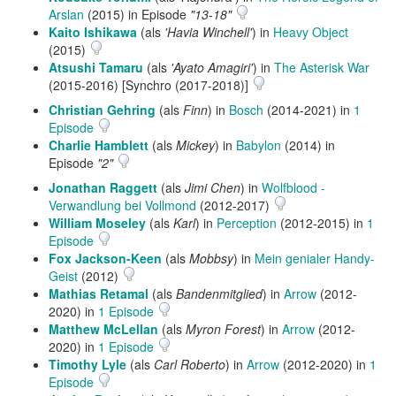
Arslan
(2015) in Episode
"13-18"
Kaito Ishikawa
(als
'Havia Winchell'
) in
Heavy Object
(2015)
Atsushi Tamaru
(als
'Ayato Amagiri'
) in
The Asterisk War
(2015-2016) [Synchro (2017-2018)]
Christian Gehring
(als
Finn
) in
Bosch
(2014-2021) in
1
Episode
Charlie Hamblett
(als
Mickey
) in
Babylon
(2014) in
Episode
"2"
Jonathan Raggett
(als
Jimi Chen
) in
Wolfblood -
Verwandlung bei Vollmond
(2012-2017)
William Moseley
(als
Karl
) in
Perception
(2012-2015) in
1
Episode
Fox Jackson-Keen
(als
Mobbsy
) in
Mein genialer Handy-
Geist
(2012)
Mathias Retamal
(als
Bandenmitglied
) in
Arrow
(2012-
2020) in
1 Episode
Matthew McLellan
(als
Myron Forest
) in
Arrow
(2012-
2020) in
1 Episode
Timothy Lyle
(als
Carl Roberto
) in
Arrow
(2012-2020) in
1
Episode