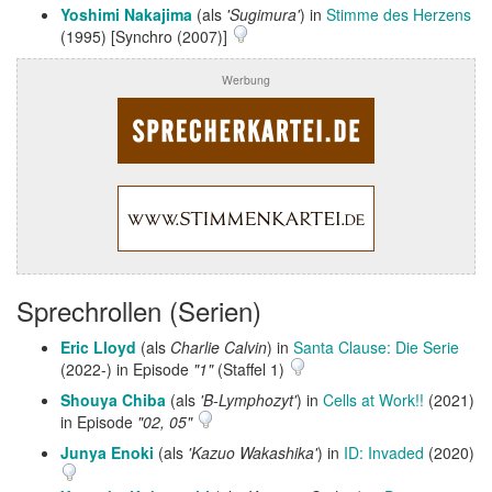
Yoshimi Nakajima
(als
'Sugimura'
) in
Stimme des Herzens
(1995) [Synchro (2007)]
Werbung
Sprechrollen (Serien)
Eric Lloyd
(als
Charlie Calvin
) in
Santa Clause: Die Serie
(2022-) in Episode
"1"
(Staffel 1)
Shouya Chiba
(als
'B-Lymphozyt'
) in
Cells at Work!!
(2021)
in Episode
"02, 05"
Junya Enoki
(als
'Kazuo Wakashika'
) in
ID: Invaded
(2020)