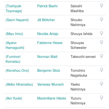
(Toshiyuki
Patrick Baehr
Satoshi
Toyonaga)
Mashiba
(Saori Hayami)
Jill Böttcher
Shouko
Nishimiya
(Miyu Irino)
Nicolás Artajo
Shouya Ishida
(Ayano
Fabienne Hesse
Shouyas
Hamaguchi)
Schwester
(Fuminori
Norman Matt
Takeuchi-sensei
Komatsu)
(Kenshou Ono)
Benjamin Stolz
Tomohiro
Nagatsuka
(Akiko Hiramatsu)
Vanessa Wunsch
Yaeko
Nishimiya
(Aoi Yuuki)
Maximiliane Häcke
Yuzuru
Nishimiya