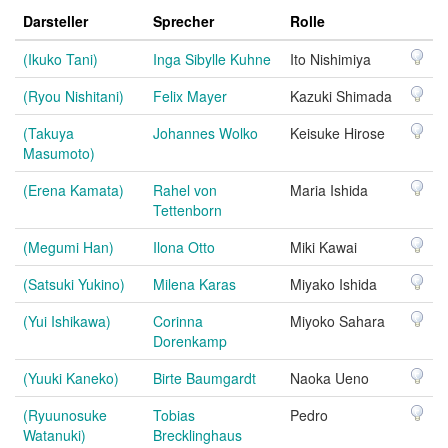
Darsteller
Sprecher
Rolle
(Ikuko Tani)
Inga Sibylle Kuhne
Ito Nishimiya
(Ryou Nishitani)
Felix Mayer
Kazuki Shimada
(Takuya
Johannes Wolko
Keisuke Hirose
Masumoto)
(Erena Kamata)
Rahel von
Maria Ishida
Tettenborn
(Megumi Han)
Ilona Otto
Miki Kawai
(Satsuki Yukino)
Milena Karas
Miyako Ishida
(Yui Ishikawa)
Corinna
Miyoko Sahara
Dorenkamp
(Yuuki Kaneko)
Birte Baumgardt
Naoka Ueno
(Ryuunosuke
Tobias
Pedro
Watanuki)
Brecklinghaus