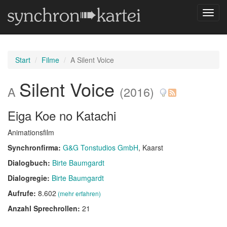
Navig
umsch
Start
Filme
A Silent Voice
Silent Voice
A
(2016)
Eiga Koe no Katachi
Animationsfilm
Synchronfirma:
G&G Tonstudios GmbH
, Kaarst
Dialogbuch:
Birte Baumgardt
Dialogregie:
Birte Baumgardt
Aufrufe:
8.602
(mehr erfahren)
Anzahl Sprechrollen:
21