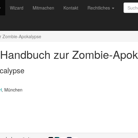
Wizard
Mitmachen
Kontakt
Rechtliches
ur Zombie-Apokalypse
- Handbuch zur Zombie-Apo
calypse
H
, München