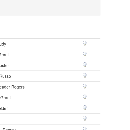
udy
Grant
oster
 Russo
eader Rogers
 Grant
elder
l Reeves