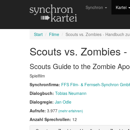
Synchron
Kartei
Start
Filme
Scouts vs. Zombies - Handbuch z
Scouts vs. Zombies 
Scouts Guide to the Zombie Apo
Spielfilm
Synchronfirma:
FFS Film- & Fernseh-Synchron Gmb
Dialogbuch:
Tobias Neumann
Dialogregie:
Jan Odle
Aufrufe:
3.977
(mehr erfahren)
Anzahl Sprechrollen:
12