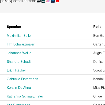
Apokalypse“ streamen:
...
Sprecher
Rolle
Maximilian Belle
Ben Go
Tim Schwarzmaier
Carter 
Johannes Wolko
Augie F
Shandra Schadt
Denise
Erich Räuker
Scout L
Gabrielle Pietermann
Kendall
Kerstin De Ahna
Miss Fi
Katharina Schwarzmaier
Chloe
Nils Dienemann
Corpora