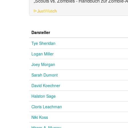
„Scouts vs. Zombies - Handbuch zur Zombie-
Darsteller
Tye Sheridan
Logan Miller
Joey Morgan
Sarah Dumont
David Koechner
Halston Sage
Cloris Leachman
Niki Koss
Hiram A. Murray