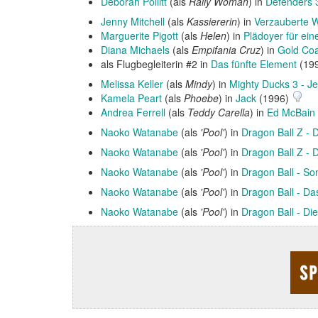
Deborah Pollitt
(als
Rally Woman
) in
Defenders 
Jenny Mitchell
(als
Kassiererin
) in
Verzauberte 
Marguerite Pigott
(als
Helen
) in
Plädoyer für eine
Diana Michaels
(als
Empifania Cruz
) in
Gold Coa
als Flugbegleiterin #2 in
Das fünfte Element
(19
Melissa Keller
(als
Mindy
) in
Mighty Ducks 3 - Je
Kamela Peart
(als
Phoebe
) in
Jack
(1996)
Andrea Ferrell
(als
Teddy Carella
) in
Ed McBain 
Naoko Watanabe
(als
'Pool'
) in
Dragon Ball Z - 
Naoko Watanabe
(als
'Pool'
) in
Dragon Ball Z - 
Naoko Watanabe
(als
'Pool'
) in
Dragon Ball - So
Naoko Watanabe
(als
'Pool'
) in
Dragon Ball - D
Naoko Watanabe
(als
'Pool'
) in
Dragon Ball - D