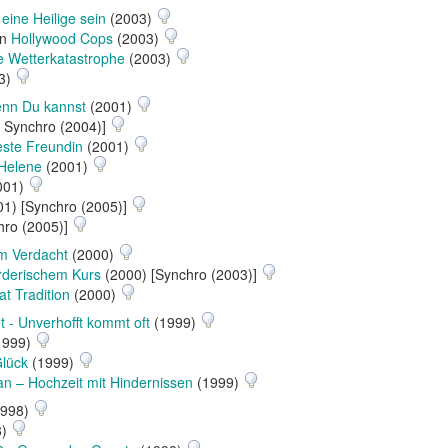
 eine Heilige sein
(2003)
in
Hollywood Cops
(2003)
e Wetterkatastrophe
(2003)
3)
enn Du kannst
(2001)
. Synchro (2004)]
ste Freundin
(2001)
 Helene
(2001)
001)
1) [Synchro (2005)]
hro (2005)]
em Verdacht
(2000)
rderischem Kurs
(2000) [Synchro (2003)]
at Tradition
(2000)
 - Unverhofft kommt oft
(1999)
1999)
lück
(1999)
n – Hochzeit mit Hindernissen
(1999)
998)
8)