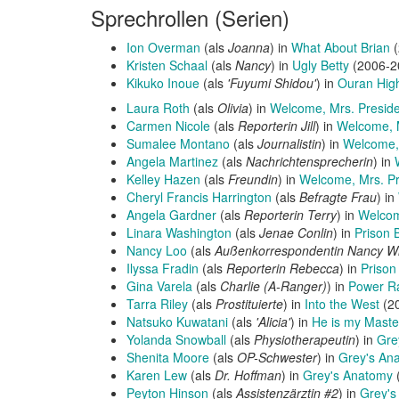
Sprechrollen (Serien)
Ion Overman
(als
Joanna
) in
What About Brian
(
Kristen Schaal
(als
Nancy
) in
Ugly Betty
(2006-2
Kikuko Inoue
(als
'Fuyumi Shidou'
) in
Ouran High
Laura Roth
(als
Olivia
) in
Welcome, Mrs. Presid
Carmen Nicole
(als
Reporterin Jill
) in
Welcome, M
Sumalee Montano
(als
Journalistin
) in
Welcome, 
Angela Martinez
(als
Nachrichtensprecherin
) in
Kelley Hazen
(als
Freundin
) in
Welcome, Mrs. Pr
Cheryl Francis Harrington
(als
Befragte Frau
) in
Angela Gardner
(als
Reporterin Terry
) in
Welcom
Linara Washington
(als
Jenae Conlin
) in
Prison 
Nancy Loo
(als
Außenkorrespondentin Nancy Wi
Ilyssa Fradin
(als
Reporterin Rebecca
) in
Prison
Gina Varela
(als
Charlie (A-Ranger)
) in
Power Ra
Tarra Riley
(als
Prostituierte
) in
Into the West
(20
Natsuko Kuwatani
(als
'Alicia'
) in
He is my Master
Yolanda Snowball
(als
Physiotherapeutin
) in
Gre
Shenita Moore
(als
OP-Schwester
) in
Grey's An
Karen Lew
(als
Dr. Hoffman
) in
Grey's Anatomy
(
Peyton Hinson
(als
Assistenzärztin #2
) in
Grey's