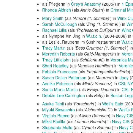
als Pflegerin in
Grey's Anatomy
(2005-) in
1 Epi
Rhonda Aldrich
(als
Annie Stuart
) in
Criminal Mi
Mary Smith
(als
'Amore (1. Stimme)'
) in
Winx Cl
Sarah McCullough
(als
'Zing (1. Stimme)'
) in
Win
Rachael Lillis
(als
'Professorin DuFour'
) in
Winx 
als Nymphe Xin Jing in
W.i.t.c.h.
(2004-2006) in
als Leslie, Räuberin im Sushirestaurant in
W.i.t.c
Tracy Martin
(als
'Bess Grumper (1. Stimme)'
) i
Meredith Roberts
(als
Café-Managerin
) in
Veron
Tracy Littlejohn
(als
Schülerin #2
) in
Veronica M
Shari Headley
(als
Vanessa Hamilton
) in
Veroni
Fabiola Francesca
(als
Empfangsmitarbeiterin
) 
Susan Dalian Patterson
(als
Maureen
) in
Joey
(2
Annika Peterson
(als
Mindy Sanchez
) in
CSI: NY
Sonia Maria Martin
(als
Evelyn Danner
) in
CSI: 
Debbie Lee Carrington
(als
Patty
) in
Boston Leg
Asuka Tanii
(als
'Forscherin'
) in
Wolf's Rain
(200
Miyuki Sawashiro
(als
'Alchemistin C'
) in
Wolf's 
Virginia Reece
(als
Allison Donovan
) in
Navy CI
Mikki Padilla
(als
Leanne Roberts
) in
Navy CIS
(
Stephanie Mello
(als
Cynthia Sumner
) in
Navy C