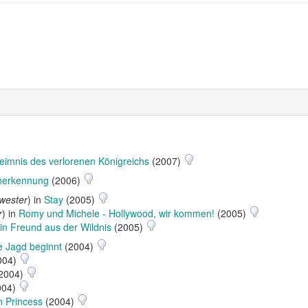
eimnis des verlorenen Königreichs
(2007)
nerkennung
(2006)
wester
) in
Stay
(2005)
r
) in
Romy und Michele - Hollywood, wir kommen!
(2005)
n Freund aus der Wildnis
(2005)
e Jagd beginnt
(2004)
004)
2004)
004)
 Princess
(2004)