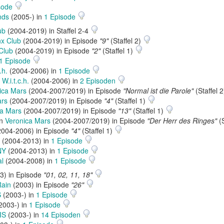
sode
nds
(2005-) in
1 Episode
ub
(2004-2019) in Staffel 2-4
x Club
(2004-2019) in Episode
"9"
(Staffel 2)
Club
(2004-2019) in Episode
"2"
(Staffel 1)
1 Episode
.h.
(2004-2006) in
1 Episode
n
W.i.t.c.h.
(2004-2006) in
2 Episoden
ica Mars
(2004-2007/2019) in Episode
"Normal ist die Parole"
(Staffel 
ars
(2004-2007/2019) in Episode
"4"
(Staffel 1)
ca Mars
(2004-2007/2019) in Episode
"13"
(Staffel 1)
in
Veronica Mars
(2004-2007/2019) in Episode
"Der Herr des Ringes"
(S
004-2006) in Episode
"4"
(Staffel 1)
(2004-2013) in
1 Episode
NY
(2004-2013) in
1 Episode
al
(2004-2008) in
1 Episode
3) in Episode
"01, 02, 11, 18"
Rain
(2003) in Episode
"26"
S
(2003-) in
1 Episode
2003-) in
1 Episode
IS
(2003-) in
14 Episoden