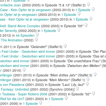
03-) in
1 Episode
mmlische Joan
(2003-2005) in Episode
"5 & 13"
(Staffel 2)
Case - Kein Opfer ist je vergessen
(2003-2010) in
1 Episode
in Opfer ist je vergessen
(2003-2010) in
1 Episode
ase - Kein Opfer ist je vergessen
(2003-2010) in
1 Episode
Shell: Stand Alone Complex
(2002-2003) in Episode
"05"
der Serenity
(2002-2003) in
1 Episode
2-2012) in
44 Episoden
 The Animation
(2002)
1-2011) in Episode
"Gelandet!"
(Staffel 5)
x Feet Under - Gestorben wird immer
(2001-2005) in Episode
"Der Pla
x Feet Under - Gestorben wird immer
(2001-2005) in Episode
"Das ist
estorben wird immer
(2001-2005) in Episode
"Die unsichtbare Frau"
(St
estorben wird immer
(2001-2005) in Episode
"Zwischen den Welten"
(St
er
(2001-2010)
Anfänger
(2001-2010) in Episode
"Mein drittes Jahr"
(Staffel 3)
Anfänger
(2001-2010) in Episode
"Mein Mentor"
(Staffel 1)
s von Pasadena
(2001-2002) in Episode
"Lauf, Lily, lauf"
l Fantasy: Unlimited
(2001‑2002) [Synchro (2004)]
n Tsubasa - Super Kickers 2006
(2001-2002) in Episode
"02"
eif für die Uni?
(2001-2003) in
1 Episode
(2001-2006) in
1 Episode