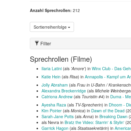
Anzahl Sprechrollen:
212
Sortierreihenfolge
Filter
Sprechrollen (Filme)
Ilaria Latini
(als
'Amore'
) in
Winx Club - Das Geh
Katie Hein
(als
Risa
) in
Annapolis - Kampf um A
Jolly Abraham
(als
Frau in U-Bahn / Krankensch
Alexandra Breckenridge
(als
Michele Weinberge
Catriona Andrew
(als
Touristin #4
) in
Duma - Mei
Ayesha Raza
(als
TV-Sprecherin
) in
Dhoom - Di
Kim Poirier
(als
Monica
) in
Dawn of the Dead
(2
Sarah-Jane Potts
(als
Anna
) in
Breaking Dawn
(
als Nevra in
Bratz the Video: Starrin' & Stylin'
(2
Garrick Hagon
(als
Staatssekretärin
) in
American