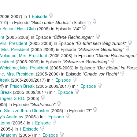
2006-2007) in
1 Episode
010) in Episode
"Allein unter Models"
(Staffel 1)
 School Host Club
(2006) in Episode
"24"
ent
(2005-2006) in Episode
"Offene Rechnungen"
rs. President
(2005-2006) in Episode
"Es führt kein Weg zurück"
Mrs. President
(2005-2006) in Episode
"Schwarzer Geburtstag"
Welcome, Mrs. President
(2005-2006) in Episode
"Offene Rechnungen"
esident
(2005-2006) in Episode
"Schwarzer Geburtstag"
Welcome, Mrs. President
(2005-2006) in Episode
"Der Elefant im Porz
e, Mrs. President
(2005-2006) in Episode
"Gnade vor Recht"
Break
(2005-2009/2017) in
1 Episode
ll
) in
Prison Break
(2005-2009/2017) in
1 Episode
 Break
(2005-2009/2017) in
1 Episode
ngers S.P.D.
(2005)
05) in Episode
"Goldrausch"
: Stets zu Ihren Diensten
(2005) in Episode
"9"
y's Anatomy
(2005-) in
1 Episode
atomy
(2005-) in
1 Episode
2005-) in
1 Episode
 Anatomy
(2005-) in
1 Episode