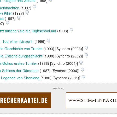
3 - Gegen das Gesetz
(1998)
Weihnachten
(1997)
n Killer
(1997)
st
(1997)
97)
tzt mischen sie die Highschool auf
(1996)
- Tod einer Tänzerin
(1996)
Die Geschichte von Trunks
(1993) [Synchro (2003)]
Die Entscheidungsschlacht
(1990) [Synchro (2002)]
n-Gokus erstes Turnier
(1988) [Synchro (2004)]
as Schloss der Dämonen
(1987) [Synchro (2004)]
ie Legende von Shenlong
(1986) [Synchro (2004)]
Werbung