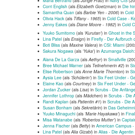
Maria Bertrand
(als
Junge Frau
) in
Navy CIS
(20
Corri English
(als
Elizabeth Goetzman
) in
Die hi
Samantha Quan
(als
Barbie Yen - 2006
) in
Cold 
Olivia Hack
(als
Tiffany - 1965
) in
Cold Case - Ke
Jenny Eakes
(als
Diane Moore - 1982
) in
Cold C
Yuuko Sumitomo
(als
'Kurutan'
) in
Ghost in the 
Lina Patel
(als
Ensign
) in
Firefly - Der Aufbruch 
Boti Bliss
(als
Maxine Valera
) in
CSI: Miami
(200
Sakura Nogawa
(als
'Yuka'
) in
Azumanga Daioh:
Alana De La Garza
(als
Aethyr
) in
Smallville
(200
Bree Michael Warner
(als
Teilnehmerin #2
) in
Si
Elise Robertson
(als
Anne Marie Thornton
) in
Si
Aysia Lee
(als
'Schülerin'
) in
Six Feet Under - G
Elaine Kao
(als
Courtney
) in
Six Feet Under - G
Jordan Zucker
(als
Lisa
) in
Scrubs - Die Anfäng
Jennifer Lothrop
(als
Mädchen
) in
Scrubs - Die 
Randi Kaplan
(als
Patientin #1
) in
Scrubs - Die 
Susan Bonham
(als
Sekretärin
) in
Das Geheimni
Yuuko Minaguchi
(als
'Marie Hayakawa'
) in
Fina
Misa Watanabe
(als
'Robertos Mutter'
) in
Captai
Jenna Fischer
(als
Betty
) in
American Campus - R
Lina Patel
(als
Alia Gizabi
) in
Alias - Die Agentin