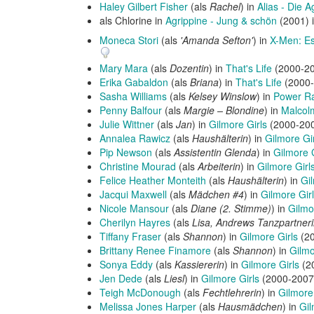
Haley Gilbert Fisher
(als
Rachel
) in
Alias - Die A
als Chlorine in
Agrippine - Jung & schön
(2001) 
Moneca Stori
(als
'Amanda Sefton'
) in
X-Men: Es
Mary Mara
(als
Dozentin
) in
That's Life
(2000-20
Erika Gabaldon
(als
Briana
) in
That's Life
(2000-
Sasha Williams
(als
Kelsey Winslow
) in
Power Ra
Penny Balfour
(als
Margie – Blondine
) in
Malcolm
Julie Wittner
(als
Jan
) in
Gilmore Girls
(2000-200
Annalea Rawicz
(als
Haushälterin
) in
Gilmore Gi
Pip Newson
(als
Assistentin Glenda
) in
Gilmore G
Christine Mourad
(als
Arbeiterin
) in
Gilmore Girl
Felice Heather Monteith
(als
Haushälterin
) in
Gi
Jacqui Maxwell
(als
Mädchen #4
) in
Gilmore Gir
Nicole Mansour
(als
Diane (2. Stimme)
) in
Gilmo
Cherilyn Hayres
(als
Lisa, Andrews Tanzpartner
Tiffany Fraser
(als
Shannon
) in
Gilmore Girls
(20
Brittany Renee Finamore
(als
Shannon
) in
Gilmo
Sonya Eddy
(als
Kassiererin
) in
Gilmore Girls
(2
Jen Dede
(als
Liesl
) in
Gilmore Girls
(2000-2007
Teigh McDonough
(als
Fechtlehrerin
) in
Gilmore
Melissa Jones Harper
(als
Hausmädchen
) in
Gil