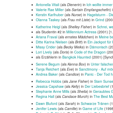
Antonella Vitali
(als
Dienerin
) in
Ich wollte immer
Valerie Rae Miller
(als
Sartain Empfangschefin
) 
Kerstin Karlhuber
(als
Nurse
) in
Hagelsturm - Di
Olanna Taskey
(als
Frau mit Liste
) in
Grind
(200
Katherine Heigl
(als
Shelley Fisher
) in
Schrei, w
als Studentin #2 in
Millennium Actress
(2001) [1
Ariana Fraval
(als
ernstes Mädchen
) in
Meine be
Ditte Karina Nielsen
(als
Britt
) in
Ein Jackpot für
Missy Crider
(als
Becky Meiks
) in
Dämonisch
(2
Lori Lively
(als
Doris
) in
Code of the Dragon
(200
als Erzählerin in
Bangkok Haunted
(2001) [Sync
Serene Begum
(als
Kenna Box
) in
Unter falsch
Tanja Reichert
(als
Eve
) in
Sanctimony - Auf mö
Andrea Baker
(als
Candice
) in
Panic - Der Tod h
Rebecca Hobbs
(als
Jane Fisher
) in
Siam Sunset
Jessica Capshaw
(als
Kelly
) in
Der Liebesbrief
(
Stephanie Anne Mills
(als
Sheila
) in
Geraubtes G
Regina Hall
(als
Candace Murch
) in
The Best Ma
Dawn Bluford
(als
Sarah
) in
Schwarze Tränen
(1
Jenifer Lewis
(als
Camille
) in
Game of Life
(199