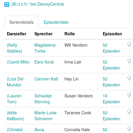
„W.i.t.c.h.“ bei DisneyCentral
Seriendetails
Episodenliste
Darsteller
Sprecher
Rolle
Episoden
(Kelly
Magdalena
Will Vandom
52
Stables)
Turba
Episoden
(Candi Milo)
Esra Vural
Irma Lair
52
Episoden
(Liza Del
Carmen Katt
Hay Lin
52
Mundo)
Episoden
(Lauren
Schaukje
Susan Vandom
16
Tom)
Könning
Episoden
(kittie
Marie-Luise
Taranee Cook
52
KaBoom)
Schramm
Episoden
(Christel
Anna
Cornelia Hale
52