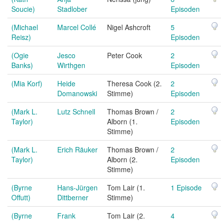
Soucie)
Stadlober
Episoden
(Michael
Marcel Collé
Nigel Ashcroft
5
Reisz)
Episoden
(Ogie
Jesco
Peter Cook
2
Banks)
Wirthgen
Episoden
(Mia Korf)
Heide
Theresa Cook (2.
2
Domanowski
Stimme)
Episoden
(Mark L.
Lutz Schnell
Thomas Brown /
2
Taylor)
Alborn (1.
Episoden
Stimme)
(Mark L.
Erich Räuker
Thomas Brown /
2
Taylor)
Alborn (2.
Episoden
Stimme)
(Byrne
Hans-Jürgen
Tom Lair (1.
1 Episode
Offutt)
Dittberner
Stimme)
(Byrne
Frank
Tom Lair (2.
4