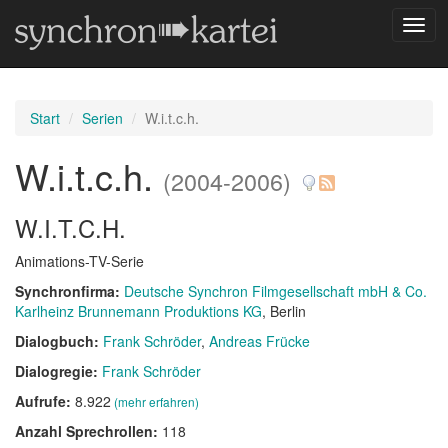
Navig
umsc
Start
Serien
W.i.t.c.h.
W.i.t.c.h.
(2004-2006)
W.I.T.C.H.
Animations-TV-Serie
Synchronfirma:
Deutsche Synchron Filmgesellschaft mbH & Co.
Karlheinz Brunnemann Produktions KG
, Berlin
Dialogbuch:
Frank Schröder
Andreas Frücke
Dialogregie:
Frank Schröder
Aufrufe:
8.922
(mehr erfahren)
Anzahl Sprechrollen:
118