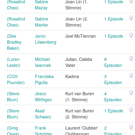
(Rosalind
Sabine
Joan Lin (1.
1 Episode
Chao)
Mazay
Stimme)
(Rosalind
Sabine
Joan Lin (2.
1 Episode
Chao)
Manke
Stimme)
(Dee
Jaron
Joel McTiennan
1 Episode
Bradley
Löwenberg
Baker)
(Loren
Michael
Julian, Calebs
8
Lester)
Iwannek
Vater
Episoden
(CCH
Franziska
Kadma
3
Pounder)
Pigulla
Episoden
(Steve
Jesco
Kurt van Buren
4
Blum)
Wirthgen
(1. Stimme)
Episoden
(Steve
Asad
Kurt van Buren
1 Episode
Blum)
Schwarz
(2. Stimme)
(Greg
Frank
Laurent 'Clubber'
2
Cipes)
Schröder
Clubberman
Episoden