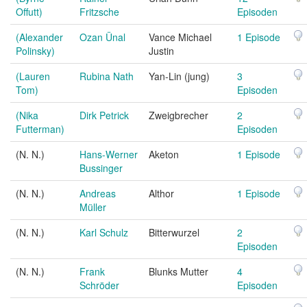
Offutt)
Fritzsche
Episoden
(Alexander
Ozan Ünal
Vance Michael
1 Episode
Polinsky)
Justin
(Lauren
Rubina Nath
Yan-Lin (jung)
3
Tom)
Episoden
(Nika
Dirk Petrick
Zweigbrecher
2
Futterman)
Episoden
(N. N.)
Hans-Werner
Aketon
1 Episode
Bussinger
(N. N.)
Andreas
Althor
1 Episode
Müller
(N. N.)
Karl Schulz
Bitterwurzel
2
Episoden
(N. N.)
Frank
Blunks Mutter
4
Schröder
Episoden