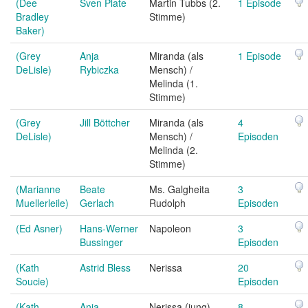
(Dee
Sven Plate
Martin Tubbs (2.
1 Episode
Bradley
Stimme)
Baker)
(Grey
Anja
Miranda (als
1 Episode
DeLisle)
Rybiczka
Mensch) /
Melinda (1.
Stimme)
(Grey
Jill Böttcher
Miranda (als
4
DeLisle)
Mensch) /
Episoden
Melinda (2.
Stimme)
(Marianne
Beate
Ms. Galgheita
3
Muellerleile)
Gerlach
Rudolph
Episoden
(Ed Asner)
Hans-Werner
Napoleon
3
Bussinger
Episoden
(Kath
Astrid Bless
Nerissa
20
Soucie)
Episoden
(Kath
Anja
Nerissa (jung)
8