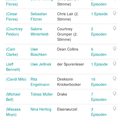
Flores)
Stimme)
Episoden
(Cesar
Sebastian
Chris Lair (2.
1 Episode
Flores)
Fitzner
Stimme)
(Courtney
Sabine
Courtney
2
Peldon)
Winterfeldt
Grumper (2.
Episoden
Stimme)
(Cam
Uwe
Dean Collins
6
Clarke)
Büschken
Episoden
(Jeff
Uwe Jellinek
der Spurenleser
1 Episode
Bennett)
(Candi Milo)
Rita
Direktorin
16
Engelmann
Knickerbocker
Episoden
(Michael
Tobias Müller
Drake
7
Bell)
Episoden
(Masasa
Nina Herting
Eisenwurzel
3
Moyo)
Episoden