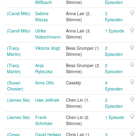
Mißbach
Stimme)
Episoden
(Candi Milo)
Sabine
Anna Lair (2.
2
Mazay
Stimme)
Episoden
(Candi Milo)
Ulrike
Anna Lair (3.
1 Episode
Hübschmann
Stimme)
(Tracy
Viktoria Voigt
Bess Grumper (1.
2
Martin)
Stimme)
Episoden
(Tracy
Anja
Bess Grumper (2.
2
Martin)
Rybiczka
Stimme)
Episoden
(Susan
Ilona Otto
Cassidy
4
Chesler)
Episoden
(James Sie)
Uwe Jellinek
Chen Lin (1.
2
Stimme)
Episoden
(James Sie)
Frank
Chen Lin (2.
1 Episode
Schröder
Stimme)
(Cesar
David Hellwig
Chris Lair (1.
3