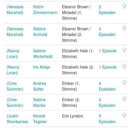
(Vanessa
Katrin
Eleanor Brown /
2
Marshall)
Zimmermann
Miriadel (1.
Episoden
Stimme)
(Vanessa
Sabine
Eleanor Brown /
2
Marshall)
Arnhold
Miriadel (2.
Episoden
Stimme)
(Nancy
Sabine
Elizabeth Hale (1.
1 Episode
Linari)
Winterfeldt
Stimme)
(Nancy
Iris Artajo
Elizabeth Hale (2.
1 Episode
Linari)
Stimme)
(Cree
Andrea
Ember (1.
4
Summer)
Solter
Stimme)
Episoden
(Cree
Sabine
Ember (2.
2
Summer)
Manke
Stimme)
Episoden
(Justin
Nicolai
Eric Lyndon
5
Shenkarow)
Tegeler
Episoden