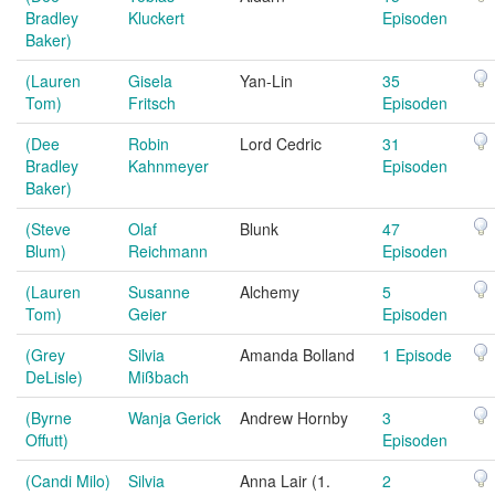
Bradley
Kluckert
Episoden
Baker)
(Lauren
Gisela
Yan-Lin
35
Tom)
Fritsch
Episoden
(Dee
Robin
Lord Cedric
31
Bradley
Kahnmeyer
Episoden
Baker)
(Steve
Olaf
Blunk
47
Blum)
Reichmann
Episoden
(Lauren
Susanne
Alchemy
5
Tom)
Geier
Episoden
(Grey
Silvia
Amanda Bolland
1 Episode
DeLisle)
Mißbach
(Byrne
Wanja Gerick
Andrew Hornby
3
Offutt)
Episoden
(Candi Milo)
Silvia
Anna Lair (1.
2