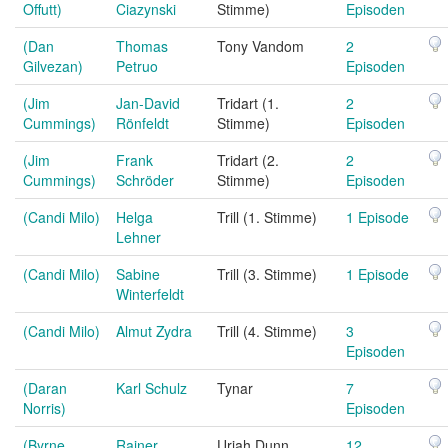
Offutt)
Ciazynski
Stimme)
Episoden
(Dan
Thomas
Tony Vandom
2
Gilvezan)
Petruo
Episoden
(Jim
Jan-David
Tridart (1.
2
Cummings)
Rönfeldt
Stimme)
Episoden
(Jim
Frank
Tridart (2.
2
Cummings)
Schröder
Stimme)
Episoden
(Candi Milo)
Helga
Trill (1. Stimme)
1 Episode
Lehner
(Candi Milo)
Sabine
Trill (3. Stimme)
1 Episode
Winterfeldt
(Candi Milo)
Almut Zydra
Trill (4. Stimme)
3
Episoden
(Daran
Karl Schulz
Tynar
7
Norris)
Episoden
(Byrne
Rainer
Uriah Dunn
12