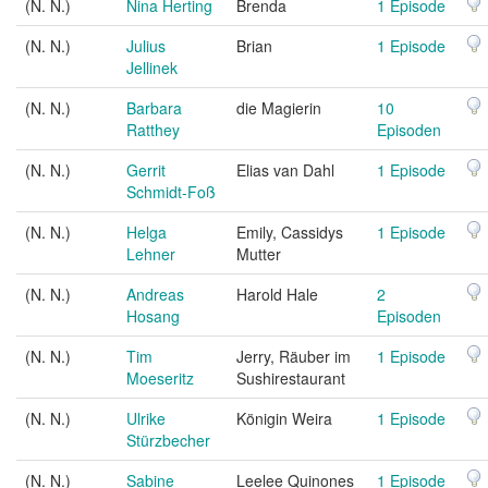
(N. N.)
Nina Herting
Brenda
1 Episode
(N. N.)
Julius
Brian
1 Episode
Jellinek
(N. N.)
Barbara
die Magierin
10
Ratthey
Episoden
(N. N.)
Gerrit
Elias van Dahl
1 Episode
Schmidt-Foß
(N. N.)
Helga
Emily, Cassidys
1 Episode
Lehner
Mutter
(N. N.)
Andreas
Harold Hale
2
Hosang
Episoden
(N. N.)
Tim
Jerry, Räuber im
1 Episode
Moeseritz
Sushirestaurant
(N. N.)
Ulrike
Königin Weira
1 Episode
Stürzbecher
(N. N.)
Sabine
Leelee Quinones
1 Episode