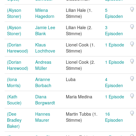
(Alyson
Milena
Lilian Hale (1.
5
Stoner)
Hagedorn
Stimme)
Episoden
(Alyson
Jamie Lee
Lilian Hale (2.
3
Stoner)
Blank
Stimme)
Episoden
(Dorian
Klaus
Lionel Cook (1.
1 Episode
Harewood)
Lochthove
Stimme)
(Dorian
Andreas
Lionel Cook (2.
1 Episode
Harewood)
Müller
Stimme)
(Iona
Arianne
Luba
4
Morris)
Borbach
Episoden
(Kath
Diana
Maria Medina
1 Episode
Soucie)
Borgwardt
(Dee
Hannes
Martin Tubbs (1.
16
Bradley
Maurer
Stimme)
Episoden
Baker)