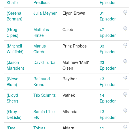
Khalil)
Predleus
Episoden
(Serena
Julia Meynen
Elyon Brown
31
Berman)
Episoden
(Greg
Matthias
Caleb
47
Cipes)
Hinze
Episoden
(Mitchell
Marius
Prinz Phobos
33
Whitfield)
Clarén
Episoden
(Jason
David Turba
Matthew 'Matt'
23
Marsden)
Olsen
Episoden
(Steve
Raimund
Raythor
13
Blum)
Krone
Episoden
(Lloyd
Tilo Schmitz
Vathek
14
Sherr)
Episoden
(Grey
Samia Little
Miranda
13
DeLisle)
Elk
Episoden
(Dee
Tobias
Aldarn
15