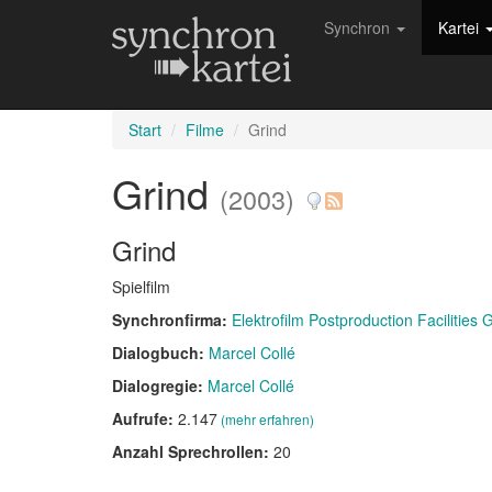
Synchron
Kartei
Start
Filme
Grind
Grind
(2003)
Grind
Spielfilm
Synchronfirma:
Elektrofilm Postproduction Facilities
Dialogbuch:
Marcel Collé
Dialogregie:
Marcel Collé
Aufrufe:
2.147
(mehr erfahren)
Anzahl Sprechrollen:
20