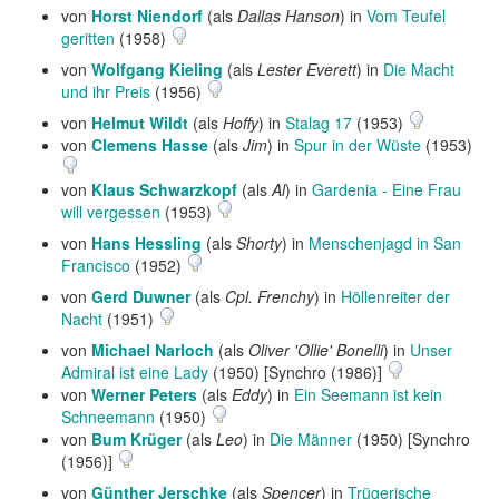
von
Horst Niendorf
(als
Dallas Hanson
) in
Vom Teufel
geritten
(1958)
von
Wolfgang Kieling
(als
Lester Everett
) in
Die Macht
und ihr Preis
(1956)
von
Helmut Wildt
(als
Hoffy
) in
Stalag 17
(1953)
von
Clemens Hasse
(als
Jim
) in
Spur in der Wüste
(1953)
von
Klaus Schwarzkopf
(als
Al
) in
Gardenia - Eine Frau
will vergessen
(1953)
von
Hans Hessling
(als
Shorty
) in
Menschenjagd in San
Francisco
(1952)
von
Gerd Duwner
(als
Cpl. Frenchy
) in
Höllenreiter der
Nacht
(1951)
von
Michael Narloch
(als
Oliver 'Ollie' Bonelli
) in
Unser
Admiral ist eine Lady
(1950) [Synchro (1986)]
von
Werner Peters
(als
Eddy
) in
Ein Seemann ist kein
Schneemann
(1950)
von
Bum Krüger
(als
Leo
) in
Die Männer
(1950) [Synchro
(1956)]
von
Günther Jerschke
(als
Spencer
) in
Trügerische