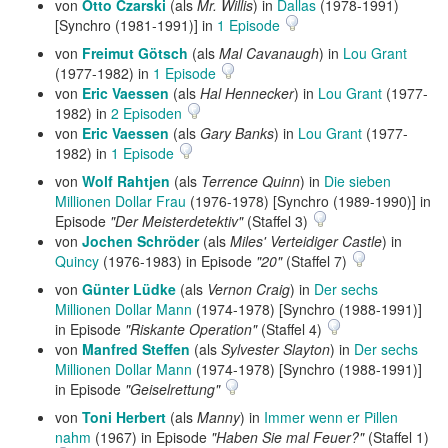
von
Otto Czarski
(als
Mr. Willis
) in
Dallas
(1978-1991)
[Synchro (1981-1991)] in
1 Episode
von
Freimut Götsch
(als
Mal Cavanaugh
) in
Lou Grant
(1977-1982) in
1 Episode
von
Eric Vaessen
(als
Hal Hennecker
) in
Lou Grant
(1977-
1982) in
2 Episoden
von
Eric Vaessen
(als
Gary Banks
) in
Lou Grant
(1977-
1982) in
1 Episode
von
Wolf Rahtjen
(als
Terrence Quinn
) in
Die sieben
Millionen Dollar Frau
(1976-1978) [Synchro (1989-1990)] in
Episode
"Der Meisterdetektiv"
(Staffel 3)
von
Jochen Schröder
(als
Miles' Verteidiger Castle
) in
Quincy
(1976-1983) in Episode
"20"
(Staffel 7)
von
Günter Lüdke
(als
Vernon Craig
) in
Der sechs
Millionen Dollar Mann
(1974-1978) [Synchro (1988-1991)]
in Episode
"Riskante Operation"
(Staffel 4)
von
Manfred Steffen
(als
Sylvester Slayton
) in
Der sechs
Millionen Dollar Mann
(1974-1978) [Synchro (1988-1991)]
in Episode
"Geiselrettung"
von
Toni Herbert
(als
Manny
) in
Immer wenn er Pillen
nahm
(1967) in Episode
"Haben Sie mal Feuer?"
(Staffel 1)