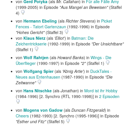
von
Gerd Potyka
(als
Mr. Callahan
) in
Für alle Fälle Amy
(1999-2005) in Episode
"Aus Mangel an Beweisen"
(Staffel
4)
von
Hermann Ebeling
(als
Richter Stevens
) in
Picket
Fences - Tatort Gartenzaun
(1992-1996) in Episode
"Hohes Gericht"
(Staffel 3)
von
Klaus Nietz
(als
'Elliot'
) in
Batman: Die
Zeichentrickserie
(1992-1999) in Episode
"Der Unsichtbare"
(Staffel 1)
von
Wolf Rahtjen
(als
Howard Banks
) in
Wings - Die
Überflieger
(1990-1997) in Episode
"2"
(Staffel 1)
von
Wolfgang Spier
(als
'König Artie'
) in
DuckTales -
Neues aus Entenhausen
(1987-1990) in Episode
"Die
Zeitwanne"
von
Hans Nitschke
(als
Jonathan
) in
Mord ist ihr Hobby
(1984-1996) [2. Synchro (RTL 1990-1998)] in
2 Episoden
von
Mogens von Gadow
(als
Duncan Fitzgerald
) in
Cheers
(1982-1993) [2. Synchro (1995-1996)] in Episode
"Esther und Fitz"
(Staffel 5)