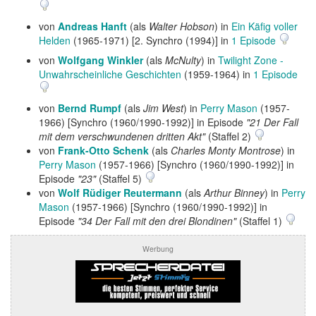
von
Andreas Hanft
(als
Walter Hobson
) in
Ein Käfig voller
Helden
(1965-1971) [2. Synchro (1994)] in
1 Episode
von
Wolfgang Winkler
(als
McNulty
) in
Twilight Zone -
Unwahrscheinliche Geschichten
(1959-1964) in
1 Episode
von
Bernd Rumpf
(als
Jim West
) in
Perry Mason
(1957-
1966) [Synchro (1960/1990-1992)] in Episode
"21 Der Fall
mit dem verschwundenen dritten Akt"
(Staffel 2)
von
Frank-Otto Schenk
(als
Charles Monty Montrose
) in
Perry Mason
(1957-1966) [Synchro (1960/1990-1992)] in
Episode
"23"
(Staffel 5)
von
Wolf Rüdiger Reutermann
(als
Arthur Binney
) in
Perry
Mason
(1957-1966) [Synchro (1960/1990-1992)] in
Episode
"34 Der Fall mit den drei Blondinen"
(Staffel 1)
Werbung