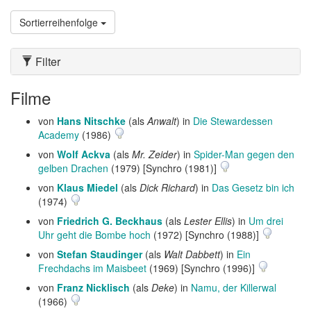
Sortierreihenfolge
Filter
Filme
von
Hans Nitschke
(als
Anwalt
) in
Die Stewardessen
Academy
(1986)
von
Wolf Ackva
(als
Mr. Zeider
) in
Spider-Man gegen den
gelben Drachen
(1979) [Synchro (1981)]
von
Klaus Miedel
(als
Dick Richard
) in
Das Gesetz bin ich
(1974)
von
Friedrich G. Beckhaus
(als
Lester Ellis
) in
Um drei
Uhr geht die Bombe hoch
(1972) [Synchro (1988)]
von
Stefan Staudinger
(als
Walt Dabbett
) in
Ein
Frechdachs im Maisbeet
(1969) [Synchro (1996)]
von
Franz Nicklisch
(als
Deke
) in
Namu, der Killerwal
(1966)