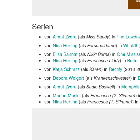
Serien
von
Almut Zydra
(als
Miss Sandy
) in
The Lowdo
von
Nina Herting
(als
Personaldame
) in
What/If
(
von
Elisa Bannat
(als
Nikki Burns
) in
One Mississ
von
Nina Herting
(als
Francesca Liddy
) in
Better
von
Katja Schmitz
(als
Karen
) in
Rectify
(2013-2
von
Debora Weigert
(als
Krankenschwester
) in
D
von
Almut Zydra
(als
Sadie Boswell
) in
Memphis
von
Marion Musiol
(als
Francesca (2. Stimme)
) 
von
Nina Herting
(als
Francesca (1. Stimme)
) in