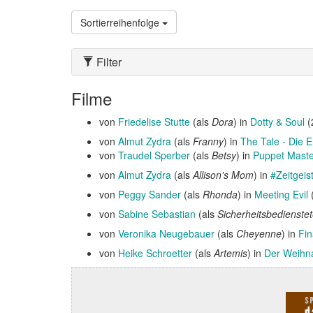
Sortierreihenfolge
Filter
Filme
von
Friedelise Stutte
(als
Dora
) in
Dotty & Soul
(
von
Almut Zydra
(als
Franny
) in
The Tale - Die 
von
Traudel Sperber
(als
Betsy
) in
Puppet Master
von
Almut Zydra
(als
Allison's Mom
) in
#Zeitgeis
von
Peggy Sander
(als
Rhonda
) in
Meeting Evil
von
Sabine Sebastian
(als
Sicherheitsbedienste
von
Veronika Neugebauer
(als
Cheyenne
) in
Fin
von
Heike Schroetter
(als
Artemis
) in
Der Weihna