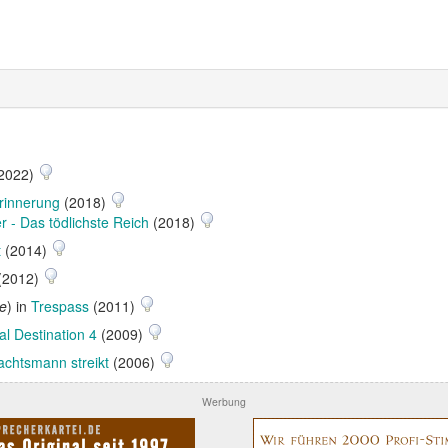
2022)
Erinnerung
(2018)
 - Das tödlichste Reich
(2018)
t
(2014)
(2012)
te
) in
Trespass
(2011)
al Destination 4
(2009)
chtsmann streikt
(2006)
Werbung