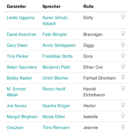
Darsteller
Sprecher
Rolle
Leslie Uggams
Karen Schulz-
Dotty
Vobach
David Koechner
Felix Würgler
Brannigan
Gary Owen
Armin Schlagwein
Diggy
Tina Parker
Friedelise Stutte
Dora
Adam Saunders
Benjamin Plath
Ethan Cox
Bobby Naderi
Ulrich Blöcher
Farhad Ghorbani
M. Emmet
Rocco Hauff
Harold
Walsh
Eichelbaum
Joe Nunez
Sascha Krüger
Hector
Margot Bingham
Nicola Ditter
Isabella
OvaJean
Trine Riemann
Jeannie