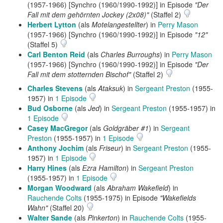
(1957-1966) [Synchro (1960/1990-1992)] in Episode
"Der
Fall mit dem gehörnten Jockey (2x08)"
(Staffel 2)
Herbert Lytton
(als
Motelangestellter
) in
Perry Mason
(1957-1966) [Synchro (1960/1990-1992)] in Episode
"12"
(Staffel 5)
Carl Benton Reid
(als
Charles Burroughs
) in
Perry Mason
(1957-1966) [Synchro (1960/1990-1992)] in Episode
"Der
Fall mit dem stotternden Bischof"
(Staffel 2)
Charles Stevens
(als
Ataksuk
) in
Sergeant Preston
(1955-
1957) in
1 Episode
Bud Osborne
(als
Jed
) in
Sergeant Preston
(1955-1957) in
1 Episode
Casey MacGregor
(als
Goldgräber #1
) in
Sergeant
Preston
(1955-1957) in
1 Episode
Anthony Jochim
(als
Friseur
) in
Sergeant Preston
(1955-
1957) in
1 Episode
Harry Hines
(als
Ezra Hamilton
) in
Sergeant Preston
(1955-1957) in
1 Episode
Morgan Woodward
(als
Abraham Wakefield
) in
Rauchende Colts
(1955-1975) in Episode
"Wakefields
Wahn"
(Staffel 20)
Walter Sande
(als
Pinkerton
) in
Rauchende Colts
(1955-