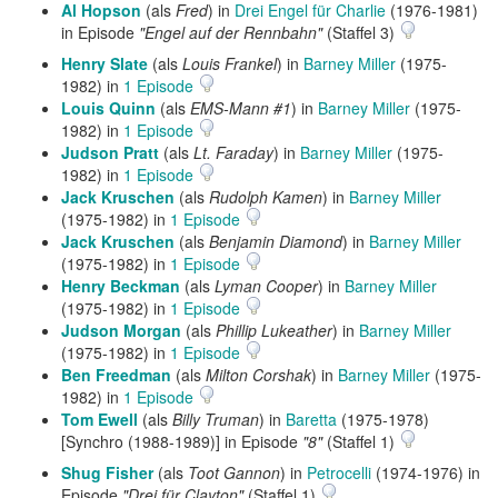
Al Hopson
(als
Fred
) in
Drei Engel für Charlie
(1976-1981)
in Episode
"Engel auf der Rennbahn"
(Staffel 3)
Henry Slate
(als
Louis Frankel
) in
Barney Miller
(1975-
1982) in
1 Episode
Louis Quinn
(als
EMS-Mann #1
) in
Barney Miller
(1975-
1982) in
1 Episode
Judson Pratt
(als
Lt. Faraday
) in
Barney Miller
(1975-
1982) in
1 Episode
Jack Kruschen
(als
Rudolph Kamen
) in
Barney Miller
(1975-1982) in
1 Episode
Jack Kruschen
(als
Benjamin Diamond
) in
Barney Miller
(1975-1982) in
1 Episode
Henry Beckman
(als
Lyman Cooper
) in
Barney Miller
(1975-1982) in
1 Episode
Judson Morgan
(als
Phillip Lukeather
) in
Barney Miller
(1975-1982) in
1 Episode
Ben Freedman
(als
Milton Corshak
) in
Barney Miller
(1975-
1982) in
1 Episode
Tom Ewell
(als
Billy Truman
) in
Baretta
(1975-1978)
[Synchro (1988-1989)] in Episode
"8"
(Staffel 1)
Shug Fisher
(als
Toot Gannon
) in
Petrocelli
(1974-1976) in
Episode
"Drei für Clayton"
(Staffel 1)