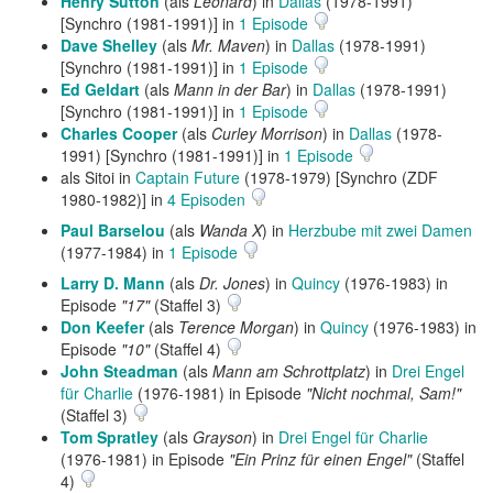
Henry Sutton
(als
Leonard
) in
Dallas
(1978-1991)
[Synchro (1981-1991)] in
1 Episode
Dave Shelley
(als
Mr. Maven
) in
Dallas
(1978-1991)
[Synchro (1981-1991)] in
1 Episode
Ed Geldart
(als
Mann in der Bar
) in
Dallas
(1978-1991)
[Synchro (1981-1991)] in
1 Episode
Charles Cooper
(als
Curley Morrison
) in
Dallas
(1978-
1991) [Synchro (1981-1991)] in
1 Episode
als Sitoi in
Captain Future
(1978-1979) [Synchro (ZDF
1980-1982)] in
4 Episoden
Paul Barselou
(als
Wanda X
) in
Herzbube mit zwei Damen
(1977-1984) in
1 Episode
Larry D. Mann
(als
Dr. Jones
) in
Quincy
(1976-1983) in
Episode
"17"
(Staffel 3)
Don Keefer
(als
Terence Morgan
) in
Quincy
(1976-1983) in
Episode
"10"
(Staffel 4)
John Steadman
(als
Mann am Schrottplatz
) in
Drei Engel
für Charlie
(1976-1981) in Episode
"Nicht nochmal, Sam!"
(Staffel 3)
Tom Spratley
(als
Grayson
) in
Drei Engel für Charlie
(1976-1981) in Episode
"Ein Prinz für einen Engel"
(Staffel
4)