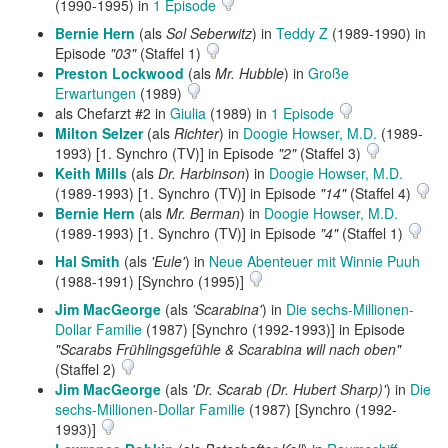
(1990-1995) in
1 Episode
Bernie Hern
(als
Sol Seberwitz
) in
Teddy Z
(1989-1990) in
Episode
"03"
(Staffel 1)
Preston Lockwood
(als
Mr. Hubble
) in
Große
Erwartungen
(1989)
als Chefarzt #2 in
Giulia
(1989) in
1 Episode
Milton Selzer
(als
Richter
) in
Doogie Howser, M.D.
(1989-
1993) [1. Synchro (TV)] in Episode
"2"
(Staffel 3)
Keith Mills
(als
Dr. Harbinson
) in
Doogie Howser, M.D.
(1989-1993) [1. Synchro (TV)] in Episode
"14"
(Staffel 4)
Bernie Hern
(als
Mr. Berman
) in
Doogie Howser, M.D.
(1989-1993) [1. Synchro (TV)] in Episode
"4"
(Staffel 1)
Hal Smith
(als
'Eule'
) in
Neue Abenteuer mit Winnie Puuh
(1988-1991) [Synchro (1995)]
Jim MacGeorge
(als
'Scarabina'
) in
Die sechs-Millionen-
Dollar Familie
(1987) [Synchro (1992-1993)] in Episode
"Scarabs Frühlingsgefühle & Scarabina will nach oben"
(Staffel 2)
Jim MacGeorge
(als
'Dr. Scarab (Dr. Hubert Sharp)'
) in
Die
sechs-Millionen-Dollar Familie
(1987) [Synchro (1992-
1993)]