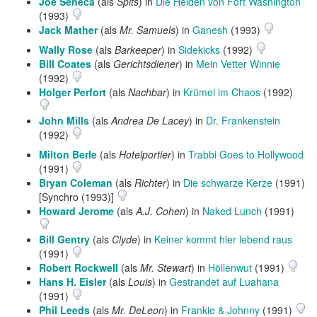
Joe Seneca
(als
Spits
) in
Die Helden von Fort Washington
(1993)
Jack Mather
(als
Mr. Samuels
) in
Ganesh
(1993)
Wally Rose
(als
Barkeeper
) in
Sidekicks
(1992)
Bill Coates
(als
Gerichtsdiener
) in
Mein Vetter Winnie
(1992)
Holger Perfort
(als
Nachbar
) in
Krümel im Chaos
(1992)
John Mills
(als
Andrea De Lacey
) in
Dr. Frankenstein
(1992)
Milton Berle
(als
Hotelportier
) in
Trabbi Goes to Hollywood
(1991)
Bryan Coleman
(als
Richter
) in
Die schwarze Kerze
(1991)
[Synchro (1993)]
Howard Jerome
(als
A.J. Cohen
) in
Naked Lunch
(1991)
Bill Gentry
(als
Clyde
) in
Keiner kommt hier lebend raus
(1991)
Robert Rockwell
(als
Mr. Stewart
) in
Höllenwut
(1991)
Hans H. Eisler
(als
Louis
) in
Gestrandet auf Luahana
(1991)
Phil Leeds
(als
Mr. DeLeon
) in
Frankie & Johnny
(1991)