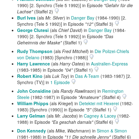
1990) [2. Synchro (Tele 5 1992)] in Episode
"Gefahr für die
Lachse"
(Staffel 2)
Burl Ives
(als
Mr. Silver
) in
Danger Bay
(1984-1990) [2.
Synchro (Tele 5 1992)] in Episode
"12"
(Staffel 3)
George Clutesi
(als
Chief David
) in
Danger Bay
(1984-
1990) [2. Synchro (Tele 5 1992)] in Episode
"Das
Geheimnis der Maske"
(Staffel 1)
Rudy Thompson
(als
Fred Mitchell
) in
Die Polizei-Chiefs
von Delano
(1983) [Synchro (1988)]
Harry Lawrence
(als
Harry Oates
) in
Australien-Express
(1983-1985) in Episode
"04"
(Staffel 1)
Robert Kino
(als
Luk Toy
) in
Das A-Team
(1983-1987) [2.
Synchro (TV)] in
1 Episode
John Considine
(als
Randy Rawlinson
) in
Remington
Steele
(1982-1987) in Episode
"Amateure"
(Staffel 4)
William Phipps
(als
Kriegel
) in
Detektei mit Hexerei
(1982-
1983) [Synchro (1990)] in Episode
"5"
(Staffel 1)
Larry Gelman
(als
Mr. Jacobs
) in
Cagney & Lacey
(1982-
1988) in Episode
"Es geschah damals"
(Staffel 6)
Don Kennedy
(als
Mike, Wachmann
) in
Simon & Simon
(1981-1988) in Episode
"11 Die schnelle Jenny"
(Staffel 6)