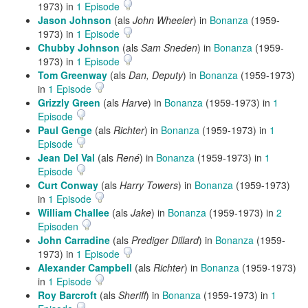
1973) in
1 Episode
Jason Johnson
(als
John Wheeler
) in
Bonanza
(1959-
1973) in
1 Episode
Chubby Johnson
(als
Sam Sneden
) in
Bonanza
(1959-
1973) in
1 Episode
Tom Greenway
(als
Dan, Deputy
) in
Bonanza
(1959-1973)
in
1 Episode
Grizzly Green
(als
Harve
) in
Bonanza
(1959-1973) in
1
Episode
Paul Genge
(als
Richter
) in
Bonanza
(1959-1973) in
1
Episode
Jean Del Val
(als
René
) in
Bonanza
(1959-1973) in
1
Episode
Curt Conway
(als
Harry Towers
) in
Bonanza
(1959-1973)
in
1 Episode
William Challee
(als
Jake
) in
Bonanza
(1959-1973) in
2
Episoden
John Carradine
(als
Prediger Dillard
) in
Bonanza
(1959-
1973) in
1 Episode
Alexander Campbell
(als
Richter
) in
Bonanza
(1959-1973)
in
1 Episode
Roy Barcroft
(als
Sheriff
) in
Bonanza
(1959-1973) in
1