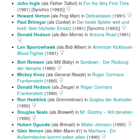
John Ingle
(als
Father Talbot
) in
For the Very First Time
(1991) [Synchro (1993)]
Howard Vernon
(als
Frog Man
) in
Delicatessen
(1991)
Paul Brinegar
(als
Cookie
) in
Der beste Spieler weit und
breit: Sein höchster Einsatz
(1991) [Synchro (1993)]
Donald Hodson
(als
Ben Morris
) in
Arizona Road
(1991)
Len Sparrowhawk
(als
Bob Wiser
) in
American Kickboxer -
Blood Fighter
(1991)
Bert Remsen
(als
Milt Bisby
) in
Sundown - Der Rückzug
der Vampire
(1990)
Mickey Knox
(als
General Reade
) in
Roger Cormans
Frankenstein
(1990)
Donald Hodson
(als
Zeuge
) in
Roger Cormans
Frankenstein
(1990)
Ron Haddrick
(als
Grimmelman
) in
Quigley der Australier
(1990)
Douglas Seale
(als
Boswell
) in
Mr. Destiny – Voll daneben
(1990)
Hubert Ogunde
(als
Brimah
) in
Mister Johnson
(1990)
Glen Vernon
(als
Alter Mann #1
) in
Martians - Ein
Außerirdischer kommt selten allein
(1990)