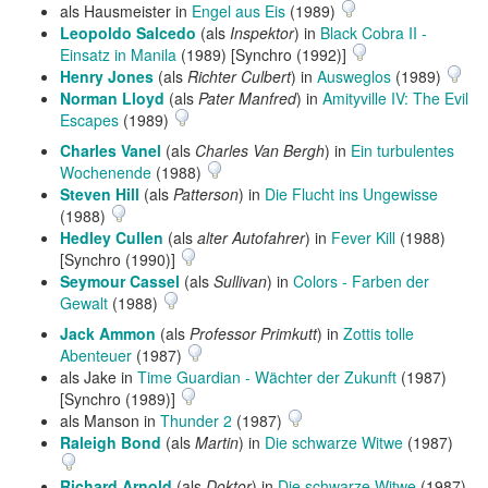
als Hausmeister in
Engel aus Eis
(1989)
Leopoldo Salcedo
(als
Inspektor
) in
Black Cobra II -
Einsatz in Manila
(1989) [Synchro (1992)]
Henry Jones
(als
Richter Culbert
) in
Ausweglos
(1989)
Norman Lloyd
(als
Pater Manfred
) in
Amityville IV: The Evil
Escapes
(1989)
Charles Vanel
(als
Charles Van Bergh
) in
Ein turbulentes
Wochenende
(1988)
Steven Hill
(als
Patterson
) in
Die Flucht ins Ungewisse
(1988)
Hedley Cullen
(als
alter Autofahrer
) in
Fever Kill
(1988)
[Synchro (1990)]
Seymour Cassel
(als
Sullivan
) in
Colors - Farben der
Gewalt
(1988)
Jack Ammon
(als
Professor Primkutt
) in
Zottis tolle
Abenteuer
(1987)
als Jake in
Time Guardian - Wächter der Zukunft
(1987)
[Synchro (1989)]
als Manson in
Thunder 2
(1987)
Raleigh Bond
(als
Martin
) in
Die schwarze Witwe
(1987)
Richard Arnold
(als
Doktor
) in
Die schwarze Witwe
(1987)