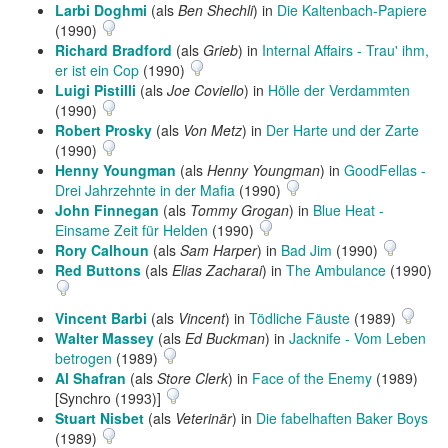
Larbi Doghmi
(als
Ben Shechli
) in
Die Kaltenbach-Papiere
(1990)
Richard Bradford
(als
Grieb
) in
Internal Affairs - Trau' ihm,
er ist ein Cop
(1990)
Luigi Pistilli
(als
Joe Coviello
) in
Hölle der Verdammten
(1990)
Robert Prosky
(als
Von Metz
) in
Der Harte und der Zarte
(1990)
Henny Youngman
(als
Henny Youngman
) in
GoodFellas -
Drei Jahrzehnte in der Mafia
(1990)
John Finnegan
(als
Tommy Grogan
) in
Blue Heat -
Einsame Zeit für Helden
(1990)
Rory Calhoun
(als
Sam Harper
) in
Bad Jim
(1990)
Red Buttons
(als
Elias Zacharai
) in
The Ambulance
(1990)
Vincent Barbi
(als
Vincent
) in
Tödliche Fäuste
(1989)
Walter Massey
(als
Ed Buckman
) in
Jacknife - Vom Leben
betrogen
(1989)
Al Shafran
(als
Store Clerk
) in
Face of the Enemy
(1989)
[Synchro (1993)]
Stuart Nisbet
(als
Veterinär
) in
Die fabelhaften Baker Boys
(1989)