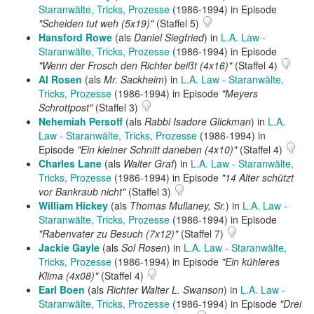
Staranwälte, Tricks, Prozesse
(1986-1994) in Episode
"Scheiden tut weh (5x19)"
(Staffel 5)
Hansford Rowe
(als
Daniel Siegfried
) in
L.A. Law -
Staranwälte, Tricks, Prozesse
(1986-1994) in Episode
"Wenn der Frosch den Richter beißt (4x16)"
(Staffel 4)
Al Rosen
(als
Mr. Sackheim
) in
L.A. Law - Staranwälte,
Tricks, Prozesse
(1986-1994) in Episode
"Meyers
Schrottpost"
(Staffel 3)
Nehemiah Persoff
(als
Rabbi Isadore Glickman
) in
L.A.
Law - Staranwälte, Tricks, Prozesse
(1986-1994) in
Episode
"Ein kleiner Schnitt daneben (4x10)"
(Staffel 4)
Charles Lane
(als
Walter Graf
) in
L.A. Law - Staranwälte,
Tricks, Prozesse
(1986-1994) in Episode
"14 Alter schützt
vor Bankraub nicht"
(Staffel 3)
William Hickey
(als
Thomas Mullaney, Sr.
) in
L.A. Law -
Staranwälte, Tricks, Prozesse
(1986-1994) in Episode
"Rabenvater zu Besuch (7x12)"
(Staffel 7)
Jackie Gayle
(als
Sol Rosen
) in
L.A. Law - Staranwälte,
Tricks, Prozesse
(1986-1994) in Episode
"Ein kühleres
Klima (4x08)"
(Staffel 4)
Earl Boen
(als
Richter Walter L. Swanson
) in
L.A. Law -
Staranwälte, Tricks, Prozesse
(1986-1994) in Episode
"Drei