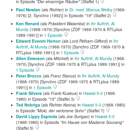
in Episode
"Der einarmige Räuber"
(Staffel 1)
Paul Newlan
(als
Richter
) in
Dr. med. Marcus Welby
(1969-
1976) [2. Synchro (1992)] in Episode
"19"
(Staffel 2)
Ken Renard
(als
Präsident Walamba
) in
Ihr Auftritt, Al
Mundy
(1968-1970) [Synchro (ZDF 1969-1970 & RTLplus
1989-1991)] in
1 Episode
Edward Everett Horton
(als
Lord Pelham-Gifford
) in
Ihr
Auftritt, Al Mundy
(1968-1970) [Synchro (ZDF 1969-1970 &
RTLplus 1989-1991)] in
1 Episode
Allen Emerson
(als
Mitchell
) in
Ihr Auftritt, Al Mundy
(1968-
1970) [Synchro (ZDF 1969-1970 & RTLplus 1989-1991)] in
1 Episode
Peter Brocco
(als
Franz Stanus
) in
Ihr Auftritt, Al Mundy
(1968-1970) [Synchro (ZDF 1969-1970 & RTLplus 1989-
1991)] in
1 Episode
Frank Silvera
(als
Frank Kuakua
) in
Hawaii 5-0
(1968-
1980) in Episode
"15"
(Staffel 3)
Ted Nobriga
(als
Richter Keona
) in
Hawaii 5-0
(1968-1980)
in Episode
"Moki, der verlorene Sohn"
(Staffel 7)
David Lippy Espinda
(als
Joe Surigao
) in
Hawaii 5-0
(1968-1980) in Episode
"Im Hause von Madame Souvang"
(Staffel 5)