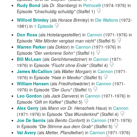
Rudy Bond
(als
Dr. Starnberg
) in
Petrocelli
(1974-1976) in
Episode
"Unschuldig schuldig"
(Staffel 1)
Wilford Brimley
(als
Horace Brimley
) in
Die Waltons
(1972-
1981) in
1 Episode
Don Ross
(als
Hotelangestellter
) in
Cannon
(1971-1976) in
Episode
"Alte Mörder vergisst man nicht"
(Staffel 5)
Warren Parker
(als
Doktor
) in
Cannon
(1971-1976) in
Episode
"Der verlorene Sohn"
(Staffel 1)
Bill McLean
(als
Gerichtsmediziner
) in
Cannon
(1971-
1976) in Episode
"Flucht ohne Ende"
(Staffel 4)
James McCallion
(als
Walter Morgan
) in
Cannon
(1971-
1976) in Episode
"Haie in Mexiko"
(Staffel 5)
William Hansen
(als
Friedhofswärter
) in
Cannon
(1971-
1976) in Episode
"Der Guru"
(Staffel 1)
Leo Gordon
(als
Jack Danvers
) in
Cannon
(1971-1976) in
Episode
"Gift im Kaffee"
(Staffel 5)
Alex Gerry
(als
Mann vor Dr. Henschels Haus
) in
Cannon
(1971-1976) in Episode
"Das Wunderkind"
(Staffel 4)
Joe De Santis
(als
Benito Conforti
) in
Cannon
(1971-1976)
in Episode
"Die Stimme aus dem Grab"
(Staffel 5)
Val Avery
(als
Metter, Pfandleiher
) in
Cannon
(1971-1976)