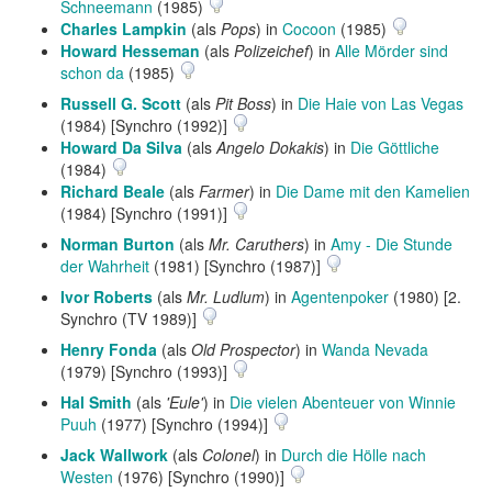
Schneemann
(1985)
Charles Lampkin
(als
Pops
) in
Cocoon
(1985)
Howard Hesseman
(als
Polizeichef
) in
Alle Mörder sind
schon da
(1985)
Russell G. Scott
(als
Pit Boss
) in
Die Haie von Las Vegas
(1984) [Synchro (1992)]
Howard Da Silva
(als
Angelo Dokakis
) in
Die Göttliche
(1984)
Richard Beale
(als
Farmer
) in
Die Dame mit den Kamelien
(1984) [Synchro (1991)]
Norman Burton
(als
Mr. Caruthers
) in
Amy - Die Stunde
der Wahrheit
(1981) [Synchro (1987)]
Ivor Roberts
(als
Mr. Ludlum
) in
Agentenpoker
(1980) [2.
Synchro (TV 1989)]
Henry Fonda
(als
Old Prospector
) in
Wanda Nevada
(1979) [Synchro (1993)]
Hal Smith
(als
'Eule'
) in
Die vielen Abenteuer von Winnie
Puuh
(1977) [Synchro (1994)]
Jack Wallwork
(als
Colonel
) in
Durch die Hölle nach
Westen
(1976) [Synchro (1990)]