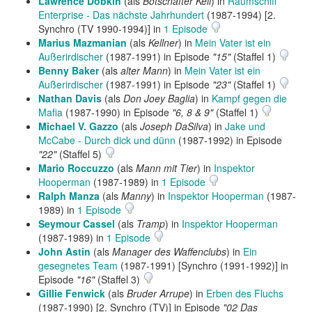
Lawrence Dobkin
(als
Botschafter Kell
) in
Raumschiff
Enterprise - Das nächste Jahrhundert
(1987-1994) [2.
Synchro (TV 1990-1994)] in
1 Episode
Marius Mazmanian
(als
Kellner
) in
Mein Vater ist ein
Außerirdischer
(1987-1991) in Episode
"15"
(Staffel 1)
Benny Baker
(als
alter Mann
) in
Mein Vater ist ein
Außerirdischer
(1987-1991) in Episode
"23"
(Staffel 1)
Nathan Davis
(als
Don Joey Baglia
) in
Kampf gegen die
Mafia
(1987-1990) in Episode
"6, 8 & 9"
(Staffel 1)
Michael V. Gazzo
(als
Joseph DaSilva
) in
Jake und
McCabe - Durch dick und dünn
(1987-1992) in Episode
"22"
(Staffel 5)
Mario Roccuzzo
(als
Mann mit Tier
) in
Inspektor
Hooperman
(1987-1989) in
1 Episode
Ralph Manza
(als
Manny
) in
Inspektor Hooperman
(1987-
1989) in
1 Episode
Seymour Cassel
(als
Tramp
) in
Inspektor Hooperman
(1987-1989) in
1 Episode
John Astin
(als
Manager des Waffenclubs
) in
Ein
gesegnetes Team
(1987-1991) [Synchro (1991-1992)] in
Episode
"16"
(Staffel 3)
Gillie Fenwick
(als
Bruder Arrupe
) in
Erben des Fluchs
(1987-1990) [2. Synchro (TV)] in Episode
"02 Das