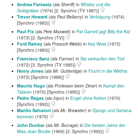
Andrea Fantasia
(als
Sheriff
) in
Whisky und die
Goldgräber
(1974) [2. Synchro (TV 1987)]
Trevor Howard
(als
Paul Bellamy
) in
Verfolgung
(1974)
[Synchro (1983)]
Paul Fix
(als
Pete Maxwell
) in
Pat Garrett jagt Billy the Kid
(1973) [2. Synchro (TV)]
Ford Rainey
(als
Prescott Webb
) in
Key West
(1973)
[Synchro (1983)]
Francisco Sanz
(als
Farmer
) in
Sie verkaufen den Tod
(1972) [3. Synchro (TV 1985)]
Henry Jones
(als
Mr. Gutteridge
) in
Flucht in die Wildnis
(1972) [Synchro (1988)]
Mauritz Hugo
(als
Professor beim Diner
) in
Kampf den
Talaren
(1970) [Synchro (1995)]
Pedro Regas
(als
Injun
) in
Engel ohne Ketten
(1970)
[Synchro (1992)]
Manlio Salvatori
(als
Mr. Brewster
) in
Django und Sartana
kommen
(1970)
John Dunbar
(als
Mr. Burrage
) in
Die besten Jahre der
Miss Jean Brodie
(1969) [2. Synchro (1992)]