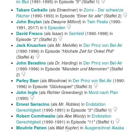
im Blut
(1991-1995) in Episode
"5"
(Staffel 1)
Tabare Carballo
(als
Einwohner
) in
Zorro - Der schwarze
Rächer
(1990-1993) in Episode
"Einer für alle"
(Staffel 2)
John Boylan
(als
Dwayne Milford
) in
Twin Peaks
(1990-
1991, 2017) in
6 Episoden
David Fresco
(als
Isaac
) in
Seinfeld
(1990-1998) in
Episode
"2"
(Staffel 2)
Jack Kruschen
(als
Mr. Melville
) in
Der Prinz von Bel-Air
(1990-1996) in Episode
"Höchste Zeit für Onkel Phil"
(Staffel 4)
John Beradino
(als
Dr. Harding
) in
Der Prinz von Bel-Air
(1990-1996) in Episode
"Mandeln und Memoiren"
(Staffel
2)
Parley Baer
(als
Woodrow
) in
Der Prinz von Bel-Air
(1990-
1996) in Episode
"Glücksspiel"
(Staffel 3)
John Ingle
(als
Richter Greenberg
) in
Mord nach Plan
(1990)
Ernest Sarracino
(als
Mr. Robles
) in
Endstation
Gerechtigkeit
(1990-1991) in Episode
"3"
(Staffel 1)
Robert Cornthwaite
(als
Abe Wooly
) in
Endstation
Gerechtigkeit
(1990-1991) in Episode
"11"
(Staffel 1)
Moultrie Patten
(als
Walt Kupfer
) in
Ausgerechnet Alaska