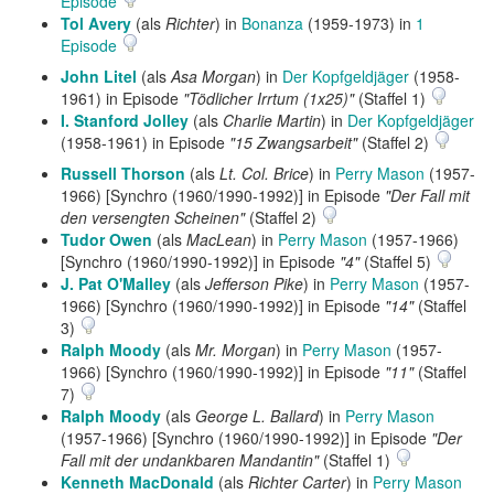
Episode
Tol Avery
(als
Richter
) in
Bonanza
(1959-1973) in
1
Episode
John Litel
(als
Asa Morgan
) in
Der Kopfgeldjäger
(1958-
1961) in Episode
"Tödlicher Irrtum (1x25)"
(Staffel 1)
I. Stanford Jolley
(als
Charlie Martin
) in
Der Kopfgeldjäger
(1958-1961) in Episode
"15 Zwangsarbeit"
(Staffel 2)
Russell Thorson
(als
Lt. Col. Brice
) in
Perry Mason
(1957-
1966) [Synchro (1960/1990-1992)] in Episode
"Der Fall mit
den versengten Scheinen"
(Staffel 2)
Tudor Owen
(als
MacLean
) in
Perry Mason
(1957-1966)
[Synchro (1960/1990-1992)] in Episode
"4"
(Staffel 5)
J. Pat O'Malley
(als
Jefferson Pike
) in
Perry Mason
(1957-
1966) [Synchro (1960/1990-1992)] in Episode
"14"
(Staffel
3)
Ralph Moody
(als
Mr. Morgan
) in
Perry Mason
(1957-
1966) [Synchro (1960/1990-1992)] in Episode
"11"
(Staffel
7)
Ralph Moody
(als
George L. Ballard
) in
Perry Mason
(1957-1966) [Synchro (1960/1990-1992)] in Episode
"Der
Fall mit der undankbaren Mandantin"
(Staffel 1)
Kenneth MacDonald
(als
Richter Carter
) in
Perry Mason