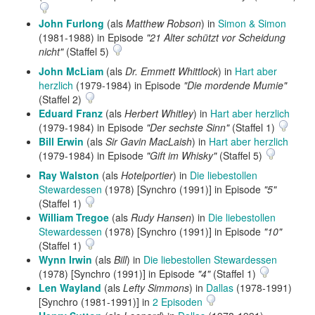
John Furlong
(als
Matthew Robson
) in
Simon & Simon
(1981-1988) in Episode
"21 Alter schützt vor Scheidung
nicht"
(Staffel 5)
John McLiam
(als
Dr. Emmett Whittlock
) in
Hart aber
herzlich
(1979-1984) in Episode
"Die mordende Mumie"
(Staffel 2)
Eduard Franz
(als
Herbert Whitley
) in
Hart aber herzlich
(1979-1984) in Episode
"Der sechste Sinn"
(Staffel 1)
Bill Erwin
(als
Sir Gavin MacLaish
) in
Hart aber herzlich
(1979-1984) in Episode
"Gift im Whisky"
(Staffel 5)
Ray Walston
(als
Hotelportier
) in
Die liebestollen
Stewardessen
(1978) [Synchro (1991)] in Episode
"5"
(Staffel 1)
William Tregoe
(als
Rudy Hansen
) in
Die liebestollen
Stewardessen
(1978) [Synchro (1991)] in Episode
"10"
(Staffel 1)
Wynn Irwin
(als
Bill
) in
Die liebestollen Stewardessen
(1978) [Synchro (1991)] in Episode
"4"
(Staffel 1)
Len Wayland
(als
Lefty Simmons
) in
Dallas
(1978-1991)
[Synchro (1981-1991)] in
2 Episoden