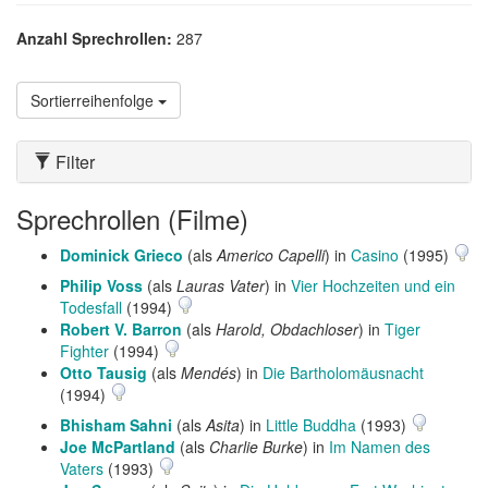
Anzahl Sprechrollen:
287
Sortierreihenfolge
Filter
Sprechrollen (Filme)
Dominick Grieco
(als
Americo Capelli
) in
Casino
(1995)
Philip Voss
(als
Lauras Vater
) in
Vier Hochzeiten und ein
Todesfall
(1994)
Robert V. Barron
(als
Harold, Obdachloser
) in
Tiger
Fighter
(1994)
Otto Tausig
(als
Mendés
) in
Die Bartholomäusnacht
(1994)
Bhisham Sahni
(als
Asita
) in
Little Buddha
(1993)
Joe McPartland
(als
Charlie Burke
) in
Im Namen des
Vaters
(1993)