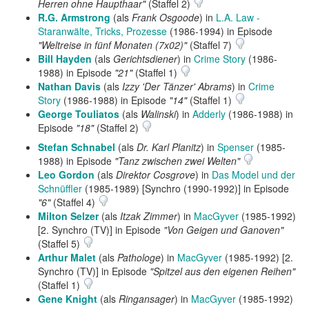
Herren ohne Haupthaar"
(Staffel 2)
R.G. Armstrong
(als
Frank Osgoode
) in
L.A. Law -
Staranwälte, Tricks, Prozesse
(1986-1994) in Episode
"Weltreise in fünf Monaten (7x02)"
(Staffel 7)
Bill Hayden
(als
Gerichtsdiener
) in
Crime Story
(1986-
1988) in Episode
"21"
(Staffel 1)
Nathan Davis
(als
Izzy 'Der Tänzer' Abrams
) in
Crime
Story
(1986-1988) in Episode
"14"
(Staffel 1)
George Touliatos
(als
Walinski
) in
Adderly
(1986-1988) in
Episode
"18"
(Staffel 2)
Stefan Schnabel
(als
Dr. Karl Planitz
) in
Spenser
(1985-
1988) in Episode
"Tanz zwischen zwei Welten"
Leo Gordon
(als
Direktor Cosgrove
) in
Das Model und der
Schnüffler
(1985-1989) [Synchro (1990-1992)] in Episode
"6"
(Staffel 4)
Milton Selzer
(als
Itzak Zimmer
) in
MacGyver
(1985-1992)
[2. Synchro (TV)] in Episode
"Von Geigen und Ganoven"
(Staffel 5)
Arthur Malet
(als
Pathologe
) in
MacGyver
(1985-1992) [2.
Synchro (TV)] in Episode
"Spitzel aus den eigenen Reihen"
(Staffel 1)
Gene Knight
(als
Ringansager
) in
MacGyver
(1985-1992)