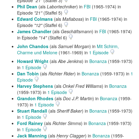
Episode
"21"
(Staffel 3)
Phil Dean
(als
Labortechniker
) in
FBI
(1965-1974) in
Episode
"21"
(Staffel 5)
Edward Colmans
(als
Mafiaboss
) in
FBI
(1965-1974) in
Episode
"12"
(Staffel 6)
James Chandler
(als
Geschäftsmann
) in
FBI
(1965-1974)
in Episode
"14"
(Staffel 6)
John Chandos
(als
Samuel Morgan
) in
Mit Schirm,
Charme und Melone
(1961-1969) in
1 Episode
Howard Wright
(als
Abe Jenkins
) in
Bonanza
(1959-1973)
in
1 Episode
Dan Tobin
(als
Richter Rider
) in
Bonanza
(1959-1973) in
1
Episode
Harvey Stephens
(als
Onkel Fred Williams
) in
Bonanza
(1959-1973) in
1 Episode
Grandon Rhodes
(als
Doc J.P. Martin
) in
Bonanza
(1959-
1973) in
1 Episode
Stuart Randall
(als
Sheriff Baker
) in
Bonanza
(1959-1973)
in
1 Episode
Ford Rainey
(als
Richter Simms
) in
Bonanza
(1959-1973)
in
1 Episode
Jack Manning
(als
Henry Clagger
) in
Bonanza
(1959-