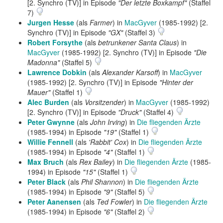
[2. Synchro (TV)] in Episode
"Der letzte Boxkampf"
(Staffel
7)
Jurgen Hesse
(als
Farmer
) in
MacGyver
(1985-1992) [2.
Synchro (TV)] in Episode
"GX"
(Staffel 3)
Robert Forsythe
(als
betrunkener Santa Claus
) in
MacGyver
(1985-1992) [2. Synchro (TV)] in Episode
"Die
Madonna"
(Staffel 5)
Lawrence Dobkin
(als
Alexander Karsoff
) in
MacGyver
(1985-1992) [2. Synchro (TV)] in Episode
"Hinter der
Mauer"
(Staffel 1)
Alec Burden
(als
Vorsitzender
) in
MacGyver
(1985-1992)
[2. Synchro (TV)] in Episode
"Druck"
(Staffel 4)
Peter Gwynne
(als
John Irving
) in
Die fliegenden Ärzte
(1985-1994) in Episode
"19"
(Staffel 1)
Willie Fennell
(als
'Rabbit' Cox
) in
Die fliegenden Ärzte
(1985-1994) in Episode
"4"
(Staffel 1)
Max Bruch
(als
Rex Bailey
) in
Die fliegenden Ärzte
(1985-
1994) in Episode
"15"
(Staffel 1)
Peter Black
(als
Phil Shannon
) in
Die fliegenden Ärzte
(1985-1994) in Episode
"9"
(Staffel 5)
Peter Aanensen
(als
Ted Fowler
) in
Die fliegenden Ärzte
(1985-1994) in Episode
"6"
(Staffel 2)