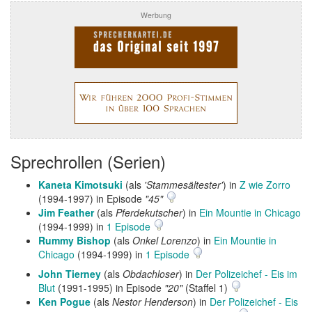
Werbung
Sprechrollen (Serien)
Kaneta Kimotsuki
(als
'Stammesältester'
) in
Z wie Zorro
(1994-1997) in Episode
"45"
Jim Feather
(als
Pferdekutscher
) in
Ein Mountie in Chicago
(1994-1999) in
1 Episode
Rummy Bishop
(als
Onkel Lorenzo
) in
Ein Mountie in
Chicago
(1994-1999) in
1 Episode
John Tierney
(als
Obdachloser
) in
Der Polizeichef - Eis im
Blut
(1991-1995) in Episode
"20"
(Staffel 1)
Ken Pogue
(als
Nestor Henderson
) in
Der Polizeichef - Eis