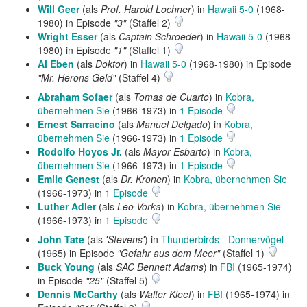
Will Geer
(als
Prof. Harold Lochner
) in
Hawaii 5-0
(1968-
1980) in Episode
"3"
(Staffel 2)
Wright Esser
(als
Captain Schroeder
) in
Hawaii 5-0
(1968-
1980) in Episode
"1"
(Staffel 1)
Al Eben
(als
Doktor
) in
Hawaii 5-0
(1968-1980) in Episode
"Mr. Herons Geld"
(Staffel 4)
Abraham Sofaer
(als
Tomas de Cuarto
) in
Kobra,
übernehmen Sie
(1966-1973) in
1 Episode
Ernest Sarracino
(als
Manuel Delgado
) in
Kobra,
übernehmen Sie
(1966-1973) in
1 Episode
Rodolfo Hoyos Jr.
(als
Mayor Esbarto
) in
Kobra,
übernehmen Sie
(1966-1973) in
1 Episode
Emile Genest
(als
Dr. Kronen
) in
Kobra, übernehmen Sie
(1966-1973) in
1 Episode
Luther Adler
(als
Leo Vorka
) in
Kobra, übernehmen Sie
(1966-1973) in
1 Episode
John Tate
(als
'Stevens'
) in
Thunderbirds - Donnervögel
(1965) in Episode
"Gefahr aus dem Meer"
(Staffel 1)
Buck Young
(als
SAC Bennett Adams
) in
FBI
(1965-1974)
in Episode
"25"
(Staffel 5)
Dennis McCarthy
(als
Walter Kleef
) in
FBI
(1965-1974) in