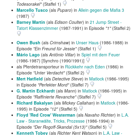
Todesorakel"
(Staffel 1)
Marcello Tusco
(als
Puparo
) in
Allein gegen die Mafia 3
(1987)
Barney Martin
(als
Edison Coulter
) in
21 Jump Street -
Tatort Klassenzimmer
(1987-1991) in Episode
"1"
(Staffel 2)
Owen Bush
(als
Crimshaw
) in
Unser Haus
(1986-1988) in
Episode
"Ein Freund für Jessie"
(Staffel 1)
Mário Lago
(als
Antônio Villar
) in
Spiel mit dem Feuer
(1986-1987) [Synchro (1990/1991)]
als Pferdetransporteur in
Rückkehr nach Eden
(1986) in
Episode
"Unter Verdacht"
(Staffel 2)
Mert Hatfield
(als
Detective Steve
) in
Matlock
(1986-1995)
in Episode
"Perfekter Mord"
(Staffel 7)
G. Martin Eckhardt
(als
Mann
) in
Matlock
(1986-1995) in
Episode
"Raffinierte Revanche"
(Staffel 7)
Richard Bakalyan
(als
Mickey Callahan
) in
Matlock
(1986-
1995) in Episode
"12"
(Staffel 5)
Floyd 'Red Crow' Westerman
(als
Navaho Richter
) in
L.A.
Law - Staranwälte, Tricks, Prozesse
(1986-1994) in
Episode
"Der Rogoff-Skandal (5x13)"
(Staffel 5)
Kenneth Tobey
(als
Richter Kent Watson
) in
L.A. Law -