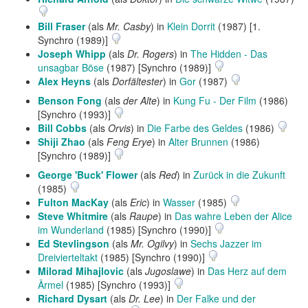
Bill Fraser
(als
Mr. Casby
) in
Klein Dorrit
(1987) [1.
Synchro (1989)]
Joseph Whipp
(als
Dr. Rogers
) in
The Hidden - Das
unsagbar Böse
(1987) [Synchro (1989)]
Alex Heyns
(als
Dorfältester
) in
Gor
(1987)
Benson Fong
(als
der Alte
) in
Kung Fu - Der Film
(1986)
[Synchro (1993)]
Bill Cobbs
(als
Orvis
) in
Die Farbe des Geldes
(1986)
Shiji Zhao
(als
Feng Erye
) in
Alter Brunnen
(1986)
[Synchro (1989)]
George 'Buck' Flower
(als
Red
) in
Zurück in die Zukunft
(1985)
Fulton MacKay
(als
Eric
) in
Wasser
(1985)
Steve Whitmire
(als
Raupe
) in
Das wahre Leben der Alice
im Wunderland
(1985) [Synchro (1990)]
Ed Stevlingson
(als
Mr. Ogilvy
) in
Sechs Jazzer im
Dreivierteltakt
(1985) [Synchro (1990)]
Milorad Mihajlovic
(als
Jugoslawe
) in
Das Herz auf dem
Ärmel
(1985) [Synchro (1993)]
Richard Dysart
(als
Dr. Lee
) in
Der Falke und der