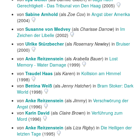
Gerechtigkeit - Das Tribunal von Den Haag
(2005)
von
Sabine Arnhold
(als
Zoe Cox
) in
Angst über Amerika
(2004)
von
Susanne von Medvey
(als
Charisse Darrow
) in
Im
Zeichen der Libelle
(2002)
von
Ulrike Stürzbecher
(als
Rosemary Newley
) in
Bruiser
(2000)
von
Anke Reitzenstein
(als
Arabella Bauer
) in
Lost
Memory - Water Damage
(1999)
von
Traudel Haas
(als
Karen
) in
Kollision am Himmel
(1998)
von
Bettina Weiß
(als
Jenny Hatcher
) in
Bram Stoker: Dark
World
(1998)
von
Anke Reitzenstein
(als
Jimmy
) in
Verschwörung der
Angst
(1996)
von
Karin David
(als
Claire Brown
) in
Verführung zum
Mord
(1996)
von
Anke Reitzenstein
(als
Liza Rigby
) in
Die Heiligen der
letzten Tage
(1995)