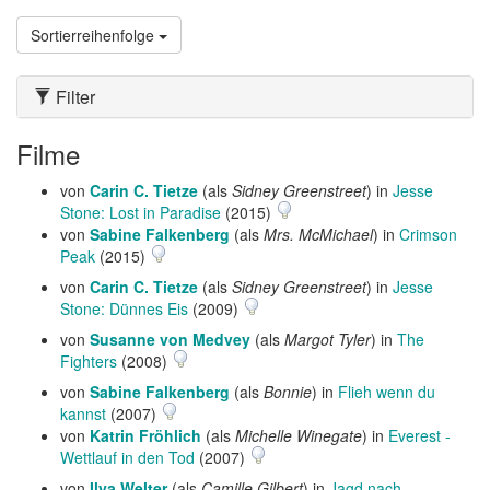
Sortierreihenfolge
Filter
Filme
von
Carin C. Tietze
(als
Sidney Greenstreet
) in
Jesse
Stone: Lost in Paradise
(2015)
von
Sabine Falkenberg
(als
Mrs. McMichael
) in
Crimson
Peak
(2015)
von
Carin C. Tietze
(als
Sidney Greenstreet
) in
Jesse
Stone: Dünnes Eis
(2009)
von
Susanne von Medvey
(als
Margot Tyler
) in
The
Fighters
(2008)
von
Sabine Falkenberg
(als
Bonnie
) in
Flieh wenn du
kannst
(2007)
von
Katrin Fröhlich
(als
Michelle Winegate
) in
Everest -
Wettlauf in den Tod
(2007)
von
Ilya Welter
(als
Camille Gilbert
) in
Jagd nach