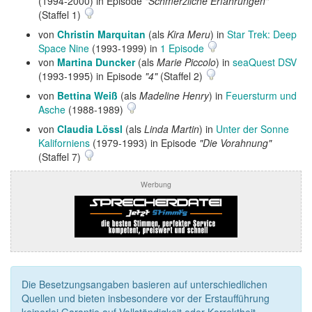
(1994-2000) in Episode
"Schmerzliche Erfahrungen"
(Staffel 1)
von
Christin Marquitan
(als
Kira Meru
) in
Star Trek: Deep
Space Nine
(1993-1999) in
1 Episode
von
Martina Duncker
(als
Marie Piccolo
) in
seaQuest DSV
(1993-1995) in Episode
"4"
(Staffel 2)
von
Bettina Weiß
(als
Madeline Henry
) in
Feuersturm und
Asche
(1988-1989)
von
Claudia Lössl
(als
Linda Martin
) in
Unter der Sonne
Kaliforniens
(1979-1993) in Episode
"Die Vorahnung"
(Staffel 7)
Werbung
Die Besetzungsangaben basieren auf unterschiedlichen
Quellen und bieten insbesondere vor der Erstaufführung