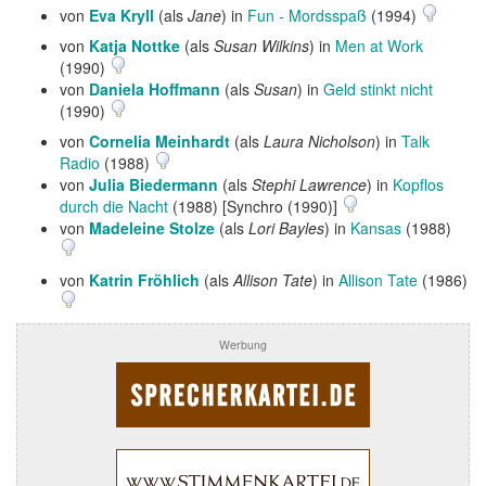
von
Eva Kryll
(als
Jane
) in
Fun - Mordsspaß
(1994)
von
Katja Nottke
(als
Susan Wilkins
) in
Men at Work
(1990)
von
Daniela Hoffmann
(als
Susan
) in
Geld stinkt nicht
(1990)
von
Cornelia Meinhardt
(als
Laura Nicholson
) in
Talk
Radio
(1988)
von
Julia Biedermann
(als
Stephi Lawrence
) in
Kopflos
durch die Nacht
(1988) [Synchro (1990)]
von
Madeleine Stolze
(als
Lori Bayles
) in
Kansas
(1988)
von
Katrin Fröhlich
(als
Allison Tate
) in
Allison Tate
(1986)
Werbung