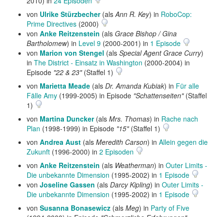
2010) in
24 Episoden
von
Ulrike Stürzbecher
(als
Ann R. Key
) in
RoboCop:
Prime Directives
(2000)
von
Anke Reitzenstein
(als
Grace Bishop / Gina
Bartholomew
) in
Level 9
(2000-2001) in
1 Episode
von
Marion von Stengel
(als
Special Agent Grace Curry
)
in
The District - Einsatz in Washington
(2000-2004) in
Episode
"22 & 23"
(Staffel 1)
von
Marietta Meade
(als
Dr. Amanda Kubiak
) in
Für alle
Fälle Amy
(1999-2005) in Episode
"Schattenseiten"
(Staffel
1)
von
Martina Duncker
(als
Mrs. Thomas
) in
Rache nach
Plan
(1998-1999) in Episode
"15"
(Staffel 1)
von
Andrea Aust
(als
Meredith Carson
) in
Allein gegen die
Zukunft
(1996-2000) in
2 Episoden
von
Anke Reitzenstein
(als
Weatherman
) in
Outer Limits -
Die unbekannte Dimension
(1995-2002) in
1 Episode
von
Joseline Gassen
(als
Darcy Kipling
) in
Outer Limits -
Die unbekannte Dimension
(1995-2002) in
1 Episode
von
Susanna Bonasewicz
(als
Meg
) in
Party of Five