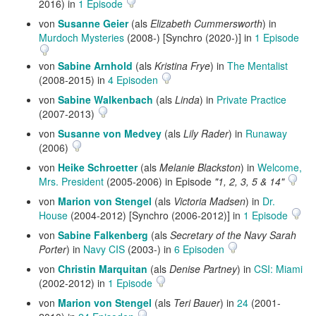
2016) in
1 Episode
von
Susanne Geier
(als
Elizabeth Cummersworth
) in
Murdoch Mysteries
(2008-) [Synchro (2020-)] in
1 Episode
von
Sabine Arnhold
(als
Kristina Frye
) in
The Mentalist
(2008-2015) in
4 Episoden
von
Sabine Walkenbach
(als
Linda
) in
Private Practice
(2007-2013)
von
Susanne von Medvey
(als
Lily Rader
) in
Runaway
(2006)
von
Heike Schroetter
(als
Melanie Blackston
) in
Welcome,
Mrs. President
(2005-2006) in Episode
"1, 2, 3, 5 & 14"
von
Marion von Stengel
(als
Victoria Madsen
) in
Dr.
House
(2004-2012) [Synchro (2006-2012)] in
1 Episode
von
Sabine Falkenberg
(als
Secretary of the Navy Sarah
Porter
) in
Navy CIS
(2003-) in
6 Episoden
von
Christin Marquitan
(als
Denise Partney
) in
CSI: Miami
(2002-2012) in
1 Episode
von
Marion von Stengel
(als
Teri Bauer
) in
24
(2001-