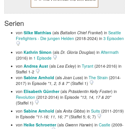
Serien
von
Silke Matthias
(als
Battalion Chief Frankel
) in
Seattle
Firefighters - Die jungen Helden
(2018-2024) in
3 Episoden
von
Kathrin Simon
(als
Dr. Gloria Douglas
) in
Aftermath
(2016) in
1 Episode
von
Andrea Aust
(als
Lea Exley
) in
Tyrant
(2014-2016) in
Staffel 1-2
von
Sabine Arnhold
(als
Joan Luss
) in
The Strain
(2014-
2017) in Episode
"1, 2, 5 & 7"
(Staffel 1)
von
Elisabeth Günther
(als
Präsidentin Kelly Foster
) in
Revolution
(2012-2014) in Episode
"13, 14, 17 & 20"
(Staffel 1)
von
Sabine Arnhold
(als
Anita Gibbs
) in
Suits
(2011-2019)
in Episode
"11-16; 11, 16; 7"
(Staffel 5; 6; 7)
von
Heike Schroetter
(als
Gwenn Harwin
) in
Castle
(2009-