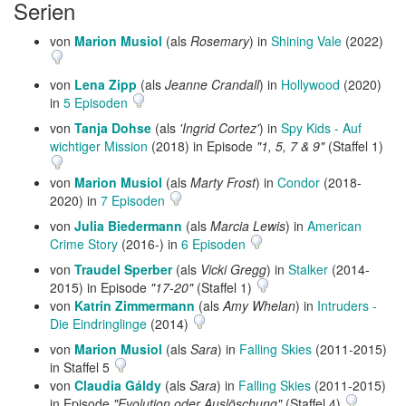
Serien
von
Marion Musiol
(als
Rosemary
) in
Shining Vale
(2022)
von
Lena Zipp
(als
Jeanne Crandall
) in
Hollywood
(2020)
in
5 Episoden
von
Tanja Dohse
(als
'Ingrid Cortez'
) in
Spy Kids - Auf
wichtiger Mission
(2018) in Episode
"1, 5, 7 & 9"
(Staffel 1)
von
Marion Musiol
(als
Marty Frost
) in
Condor
(2018-
2020) in
7 Episoden
von
Julia Biedermann
(als
Marcia Lewis
) in
American
Crime Story
(2016-) in
6 Episoden
von
Traudel Sperber
(als
Vicki Gregg
) in
Stalker
(2014-
2015) in Episode
"17-20"
(Staffel 1)
von
Katrin Zimmermann
(als
Amy Whelan
) in
Intruders -
Die Eindringlinge
(2014)
von
Marion Musiol
(als
Sara
) in
Falling Skies
(2011-2015)
in Staffel 5
von
Claudia Gáldy
(als
Sara
) in
Falling Skies
(2011-2015)
in Episode
"Evolution oder Auslöschung"
(Staffel 4)