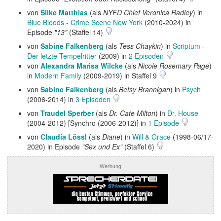
von
Silke Matthias
(als
NYFD Chief Veronica Radley
) in
Blue Bloods - Crime Scene New York
(2010-2024) in
Episode
"13"
(Staffel 14)
von
Sabine Falkenberg
(als
Tess Chaykin
) in
Scriptum -
Der letzte Tempelritter
(2009) in
2 Episoden
von
Alexandra Marisa Wilcke
(als
Nicole Rosemary Page
)
in
Modern Family
(2009-2019) in Staffel 9
von
Sabine Falkenberg
(als
Betsy Brannigan
) in
Psych
(2006-2014) in
3 Episoden
von
Traudel Sperber
(als
Dr. Cate Milton
) in
Dr. House
(2004-2012) [Synchro (2006-2012)] in
1 Episode
von
Claudia Lössl
(als
Diane
) in
Will & Grace
(1998-06/17-
2020) in Episode
"Sex und Ex"
(Staffel 6)
Werbung