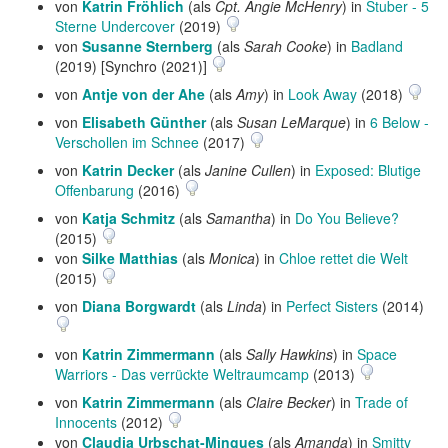
von
Katrin Fröhlich
(als
Cpt. Angie McHenry
) in
Stuber - 5
Sterne Undercover
(2019)
von
Susanne Sternberg
(als
Sarah Cooke
) in
Badland
(2019) [Synchro (2021)]
von
Antje von der Ahe
(als
Amy
) in
Look Away
(2018)
von
Elisabeth Günther
(als
Susan LeMarque
) in
6 Below -
Verschollen im Schnee
(2017)
von
Katrin Decker
(als
Janine Cullen
) in
Exposed: Blutige
Offenbarung
(2016)
von
Katja Schmitz
(als
Samantha
) in
Do You Believe?
(2015)
von
Silke Matthias
(als
Monica
) in
Chloe rettet die Welt
(2015)
von
Diana Borgwardt
(als
Linda
) in
Perfect Sisters
(2014)
von
Katrin Zimmermann
(als
Sally Hawkins
) in
Space
Warriors - Das verrückte Weltraumcamp
(2013)
von
Katrin Zimmermann
(als
Claire Becker
) in
Trade of
Innocents
(2012)
von
Claudia Urbschat-Mingues
(als
Amanda
) in
Smitty