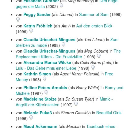
von
Elisabeth Günther
(als
Meg Kennedy
) in
Drei Engel
gegen die Mafia
(2002)
von
Peggy Sander
(als
Dionna
) in
Summer of Sam
(1999)
von
Katrin Fröhlich
(als
Amy
) in
Auf den ersten Blick
(1999)
von
Claudia Urbschat-Mingues
(als
Tod / Jean
) in
Zum
Sterben zu müde
(1998)
von
Claudia Urbschat-Mingues
(als
Meg Coburn
) in
The
Replacement Killers - Die Ersatzkiller
(1998)
von
Alexandra Marisa Wilcke
(als
Celia Burns (Lulu)
) in
Lulu - Das Geheimnis einer Liebe
(1998)
von
Kathrin Simon
(als
Agent Karen Polarski
) in
Free
Money
(1998)
von
Philine Peters-Arnolds
(als
Romy White
) in
Romy und
Michele
(1997)
von
Madeleine Stolze
(als
Dr. Susan Tyler
) in
Mimic -
Angriff der Killerinsekten
(1997)
von
Melanie Pukaß
(als
Sharon Cassidy
) in
Beautiful Girls
(1996)
von
Maud Ackermann
(als
Monica
) in
Tagebuch eines