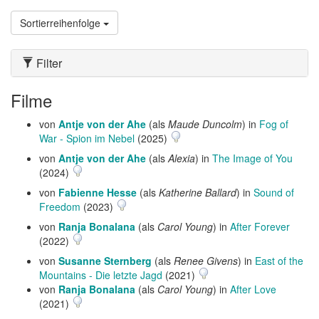
Sortierreihenfolge
Filter
Filme
von
Antje von der Ahe
(als
Maude Duncolm
) in
Fog of
War - Spion im Nebel
(2025)
von
Antje von der Ahe
(als
Alexia
) in
The Image of You
(2024)
von
Fabienne Hesse
(als
Katherine Ballard
) in
Sound of
Freedom
(2023)
von
Ranja Bonalana
(als
Carol Young
) in
After Forever
(2022)
von
Susanne Sternberg
(als
Renee Givens
) in
East of the
Mountains - Die letzte Jagd
(2021)
von
Ranja Bonalana
(als
Carol Young
) in
After Love
(2021)