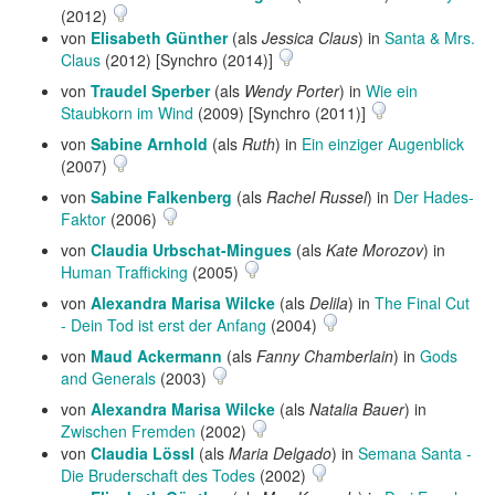
(2012)
von
Elisabeth Günther
(als
Jessica Claus
) in
Santa & Mrs.
Claus
(2012) [Synchro (2014)]
von
Traudel Sperber
(als
Wendy Porter
) in
Wie ein
Staubkorn im Wind
(2009) [Synchro (2011)]
von
Sabine Arnhold
(als
Ruth
) in
Ein einziger Augenblick
(2007)
von
Sabine Falkenberg
(als
Rachel Russel
) in
Der Hades-
Faktor
(2006)
von
Claudia Urbschat-Mingues
(als
Kate Morozov
) in
Human Trafficking
(2005)
von
Alexandra Marisa Wilcke
(als
Delila
) in
The Final Cut
- Dein Tod ist erst der Anfang
(2004)
von
Maud Ackermann
(als
Fanny Chamberlain
) in
Gods
and Generals
(2003)
von
Alexandra Marisa Wilcke
(als
Natalia Bauer
) in
Zwischen Fremden
(2002)
von
Claudia Lössl
(als
Maria Delgado
) in
Semana Santa -
Die Bruderschaft des Todes
(2002)