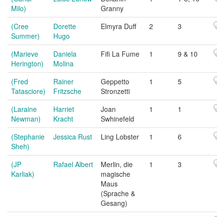
Milo)
Granny
(Cree
Dorette
Elmyra Duff
2
3
Summer)
Hugo
(Marieve
Daniela
Fifi La Fume
1
9 & 10
Herington)
Molina
(Fred
Rainer
Geppetto
1
5
Tatasciore)
Fritzsche
Stronzetti
(Laraine
Harriet
Joan
1
1
Newman)
Kracht
Swhinefeld
(Stephanie
Jessica Rust
Ling Lobster
1
6
Sheh)
(JP
Rafael Albert
Merlin, die
1
3
Karliak)
magische
Maus
(Sprache &
Gesang)