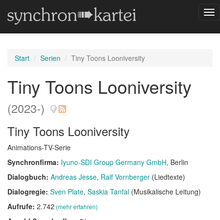
Nav
ums
Start
Serien
Tiny Toons Looniversity
Tiny Toons Looniversity
(2023-)
Tiny Toons Looniversity
Animations-TV-Serie
Synchronfirma:
Iyuno-SDI Group Germany GmbH
, Berlin
Dialogbuch:
Andreas Jesse
Ralf Vornberger
(Liedtexte)
Dialogregie:
Sven Plate
Saskia Tanfal
(Musikalische Leitung)
Aufrufe:
2.742
(mehr erfahren)