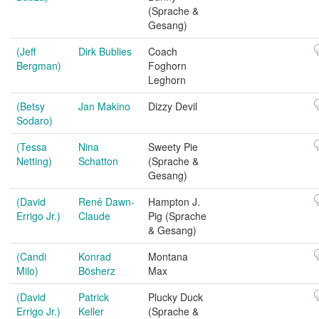
(Sprache &
Gesang)
(Jeff
Dirk Bublies
Coach
Bergman)
Foghorn
Leghorn
(Betsy
Jan Makino
Dizzy Devil
Sodaro)
(Tessa
Nina
Sweety Pie
Netting)
Schatton
(Sprache &
Gesang)
(David
René Dawn-
Hampton J.
Errigo Jr.)
Claude
Pig (Sprache
& Gesang)
(Candi
Konrad
Montana
Milo)
Bösherz
Max
(David
Patrick
Plucky Duck
Errigo Jr.)
Keller
(Sprache &