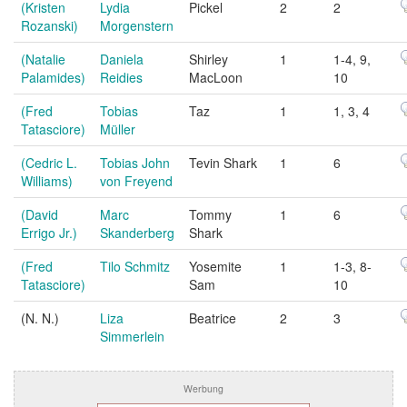
(Kristen
Lydia
Pickel
2
2
Rozanski)
Morgenstern
(Natalie
Daniela
Shirley
1
1-4, 9,
Palamides)
Reidies
MacLoon
10
(Fred
Tobias
Taz
1
1, 3, 4
Tatasciore)
Müller
(Cedric L.
Tobias John
Tevin Shark
1
6
Williams)
von Freyend
(David
Marc
Tommy
1
6
Errigo Jr.)
Skanderberg
Shark
(Fred
Tilo Schmitz
Yosemite
1
1-3, 8-
Tatasciore)
Sam
10
(N. N.)
Liza
Beatrice
2
3
Simmerlein
Werbung