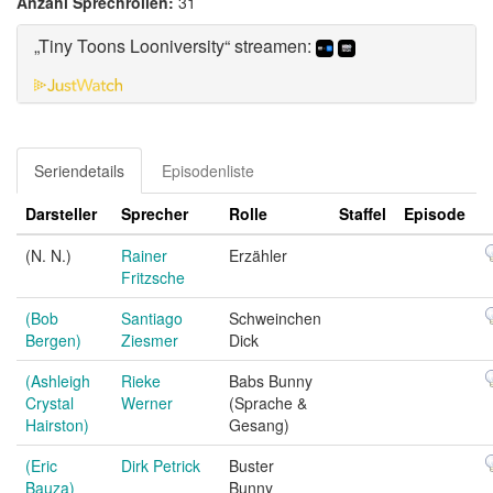
Anzahl Sprechrollen:
31
„Tiny Toons Looniversity“ streamen:
Seriendetails
Episodenliste
Darsteller
Sprecher
Rolle
Staffel
Episode
(N. N.)
Rainer
Erzähler
Fritzsche
(Bob
Santiago
Schweinchen
Bergen)
Ziesmer
Dick
(Ashleigh
Rieke
Babs Bunny
Crystal
Werner
(Sprache &
Hairston)
Gesang)
(Eric
Dirk Petrick
Buster
Bauza)
Bunny