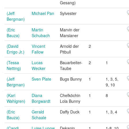
Gesang)
(Jeff
Michael Pan
Sylvester
Bergman)
(Eric
Martin
Marvin der
Bauza)
Schubach
Marsianer
(David
Vincent
Arnold der
2
Errigo Jr.)
Fallow
Pitbull
(Tessa
Lucas
Bauarbeiter-
2
1
Netting)
Wecker
Taube
(Jeff
Sven Plate
Bugs Bunny
1
1, 3, 5,
Bergman)
9, 10
(Kari
Diana
Chefköchin
1
8
Wahlgren)
Borgwardt
Lola Bunny
(Eric
Gerald
Daffy Duck
1
1, 3, 4
Bauza)
Schaale
(Candi
Luise Lunow
Dekanin
1
1-8, 10