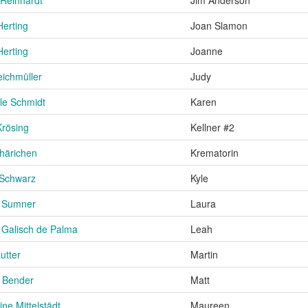
Herting
Joan Slamon
Herting
Joanne
eichmüller
Judy
lle Schmidt
Karen
Krösing
Kellner #2
härichen
Krematorin
Schwarz
Kyle
 Sumner
Laura
 Galisch de Palma
Leah
utter
Martin
r Bender
Matt
ne Mittelstädt
Maureen