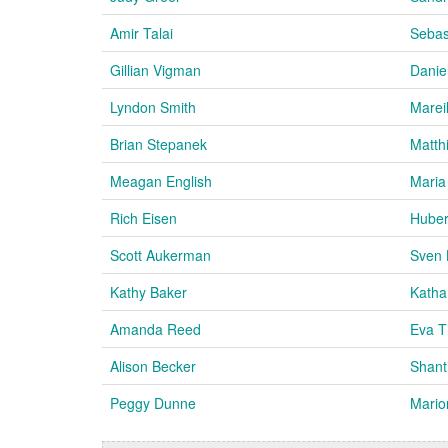
Amir Talai
Sebas
Gillian Vigman
Danie
Lyndon Smith
Marei
Brian Stepanek
Matth
Meagan English
Maria
Rich Eisen
Huber
Scott Aukerman
Sven 
Kathy Baker
Katha
Amanda Reed
Eva T
Alison Becker
Shant
Peggy Dunne
Mario