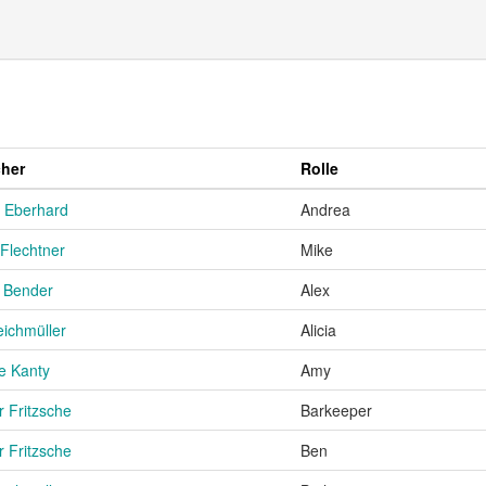
cher
Rolle
 Eberhard
Andrea
 Flechtner
Mike
r Bender
Alex
eichmüller
Alicia
e Kanty
Amy
r Fritzsche
Barkeeper
r Fritzsche
Ben