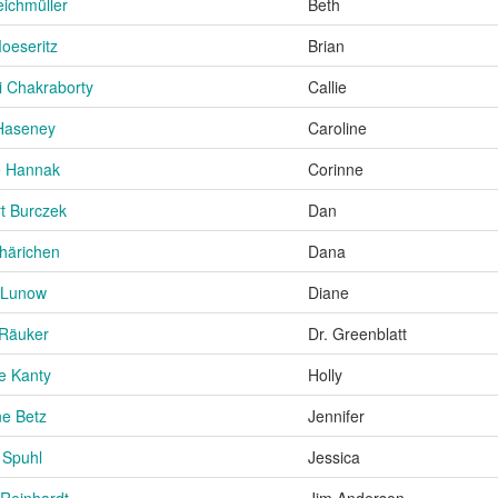
eichmüller
Beth
oeseritz
Brian
i Chakraborty
Callie
Haseney
Caroline
e Hannak
Corinne
t Burczek
Dan
härichen
Dana
 Lunow
Diane
 Räuker
Dr. Greenblatt
e Kanty
Holly
ne Betz
Jennifer
 Spuhl
Jessica
 Reinhardt
Jim Anderson