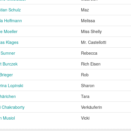
tian Schulz
Maz
la Hoffmann
Melissa
le Moeller
Miss Shelly
ias Klages
Mr. Castellotti
 Sumner
Rebecca
t Burczek
Rich Eisen
Brieger
Rob
rina Lopinski
Sharon
härichen
Tara
i Chakraborty
Verkäuferin
n Musiol
Vicki