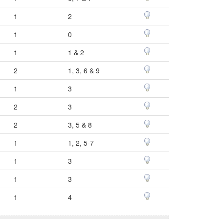
1
2
1
0
1
1 & 2
2
1, 3, 6 & 9
1
3
2
3
2
3, 5 & 8
1
1, 2, 5-7
1
3
1
3
1
4