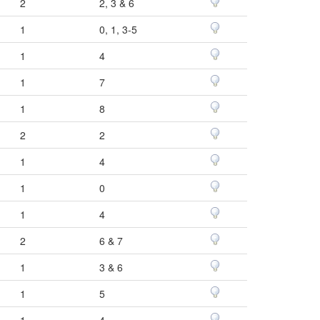
2
2, 3 & 6
1
0, 1, 3-5
1
4
1
7
1
8
2
2
1
4
1
0
1
4
2
6 & 7
1
3 & 6
1
5
1
4