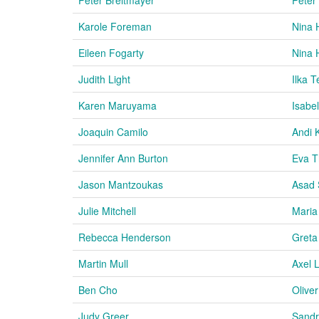
Karole Foreman
Nina 
Eileen Fogarty
Nina 
Judith Light
Ilka T
Karen Maruyama
Isabe
Joaquin Camilo
Andi 
Jennifer Ann Burton
Eva T
Jason Mantzoukas
Asad 
Julie Mitchell
Maria
Rebecca Henderson
Greta
Martin Mull
Axel L
Ben Cho
Olive
Judy Greer
Sandri