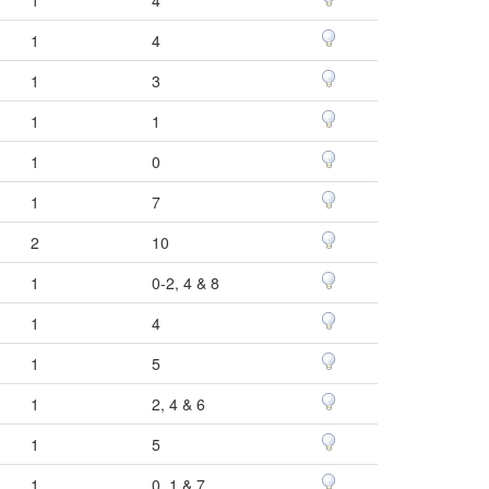
1
4
1
3
1
1
1
0
1
7
2
10
1
0-2, 4 & 8
1
4
1
5
1
2, 4 & 6
1
5
1
0, 1 & 7