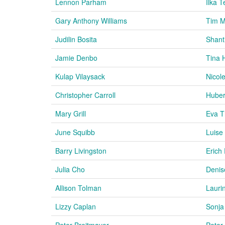
Lennon Parham
Ilka T
Gary Anthony Williams
Tim M
Judilin Bosita
Shant
Jamie Denbo
Tina 
Kulap Vilaysack
Nicol
Christopher Carroll
Huber
Mary Grill
Eva T
June Squibb
Luise
Barry Livingston
Erich
Julia Cho
Denis
Allison Tolman
Lauri
Lizzy Caplan
Sonja
Peter Breitmayer
Peter