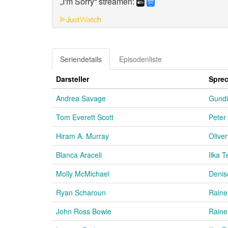
„I'm Sorry“ streamen:
Seriendetails
Episodenliste
Darsteller
Spre
Andrea Savage
Gundi
Tom Everett Scott
Peter
Hiram A. Murray
Olive
Blanca Araceli
Ilka T
Molly McMichael
Denis
Ryan Scharoun
Raine
John Ross Bowie
Raine