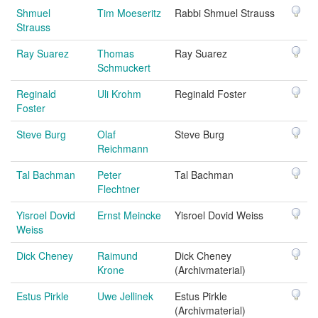
Shmuel
Tim Moeseritz
Rabbi Shmuel Strauss
Strauss
Ray Suarez
Thomas
Ray Suarez
Schmuckert
Reginald
Uli Krohm
Reginald Foster
Foster
Steve Burg
Olaf
Steve Burg
Reichmann
Tal Bachman
Peter
Tal Bachman
Flechtner
Yisroel Dovid
Ernst Meincke
Yisroel Dovid Weiss
Weiss
Dick Cheney
Raimund
Dick Cheney
Krone
(Archivmaterial)
Estus Pirkle
Uwe Jellinek
Estus Pirkle
(Archivmaterial)