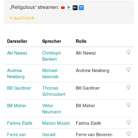
„Religulous“ streamen:
Darsteller
Sprecher
Rolle
Aki Nawaz
Christoph
Aki Nawaz
Banken
Andrew
Michael
Andrew Newberg
Newberg
Iwannek
Bill Gardiner
Thomas
Bill Gardiner
Schmuckert
Bill Maher
Viktor
Bill Maher
Neumann
Fatima Elatik
Marion Musiol
Fatima Elatik
Ferre van
Gerald
Ferre van Beveren