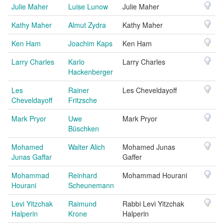
Julie Maher
Luise Lunow
Julie Maher
Kathy Maher
Almut Zydra
Kathy Maher
Ken Ham
Joachim Kaps
Ken Ham
Larry Charles
Karlo
Larry Charles
Hackenberger
Les
Rainer
Les Cheveldayoff
Cheveldayoff
Fritzsche
Mark Pryor
Uwe
Mark Pryor
Büschken
Mohamed
Walter Alich
Mohamed Junas
Junas Gaffar
Gaffer
Mohammad
Reinhard
Mohammad Hourani
Hourani
Scheunemann
Levi Yitzchak
Raimund
Rabbi Levi Yitzchak
Halperin
Krone
Halperin