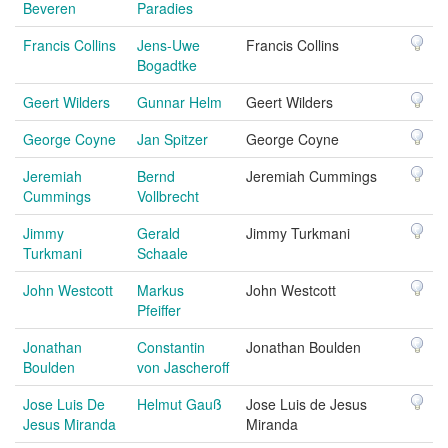
Beveren
Paradies
Francis Collins
Jens-Uwe
Francis Collins
Bogadtke
Geert Wilders
Gunnar Helm
Geert Wilders
George Coyne
Jan Spitzer
George Coyne
Jeremiah
Bernd
Jeremiah Cummings
Cummings
Vollbrecht
Jimmy
Gerald
Jimmy Turkmani
Turkmani
Schaale
John Westcott
Markus
John Westcott
Pfeiffer
Jonathan
Constantin
Jonathan Boulden
Boulden
von Jascheroff
Jose Luis De
Helmut Gauß
Jose Luis de Jesus
Jesus Miranda
Miranda