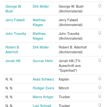
George W.
Dirk Müller
George W. Bush
Bush
(Archivmaterial)
Jerry Falwell
Matthias
Jerry Falwell
Klages
(Archivmaterial)
John Travolta
Matthias
John Travolta
Klages
(Archivmaterial)
Robert B.
Dirk Müller
Robert B. Aderholt
Aderholt
(Archivmaterial)
Jonah Hill
Gunnar Helm
Jonah Hill (TV-
Ausschnitt aus
"Superbad")
N. N.
Asad Schwarz
Kaplan
N. N.
Rüdiger Evers
Mönch
N. N.
Marco Kröger
Trucker
N. N.
Lutz Schnell
Trucker