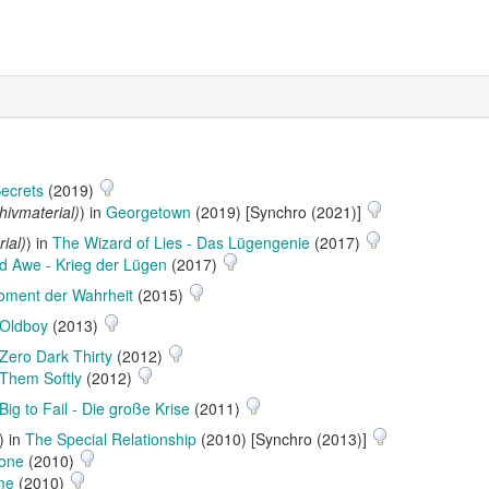
Secrets
(2019)
ivmaterial)
) in
Georgetown
(2019) [Synchro (2021)]
ial)
) in
The Wizard of Lies - Das Lügengenie
(2017)
d Awe - Krieg der Lügen
(2017)
oment der Wahrheit
(2015)
Oldboy
(2013)
Zero Dark Thirty
(2012)
g Them Softly
(2012)
Big to Fail - Die große Krise
(2011)
) in
The Special Relationship
(2010) [Synchro (2013)]
one
(2010)
me
(2010)