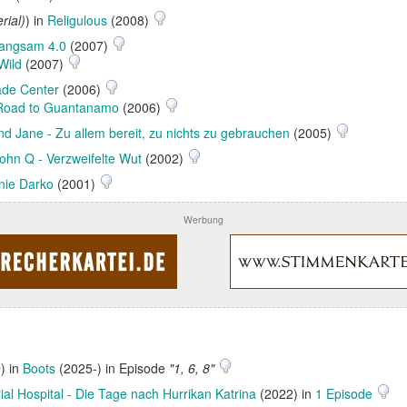
rial)
) in
Religulous
(2008)
 langsam 4.0
(2007)
Wild
(2007)
ade Center
(2006)
Road to Guantanamo
(2006)
nd Jane - Zu allem bereit, zu nichts zu gebrauchen
(2005)
ohn Q - Verzweifelte Wut
(2002)
nie Darko
(2001)
Werbung
h
) in
Boots
(2025-) in Episode
"1, 6, 8"
al Hospital - Die Tage nach Hurrikan Katrina
(2022) in
1 Episode