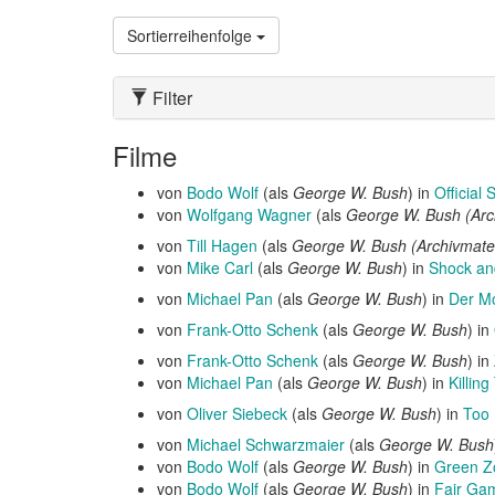
Sortierreihenfolge
Filter
Filme
von
Bodo Wolf
(als
George W. Bush
) in
Official 
von
Wolfgang Wagner
(als
George W. Bush (Arch
von
Till Hagen
(als
George W. Bush (Archivmater
von
Mike Carl
(als
George W. Bush
) in
Shock an
von
Michael Pan
(als
George W. Bush
) in
Der M
von
Frank-Otto Schenk
(als
George W. Bush
) in
von
Frank-Otto Schenk
(als
George W. Bush
) in
von
Michael Pan
(als
George W. Bush
) in
Killin
von
Oliver Siebeck
(als
George W. Bush
) in
Too 
von
Michael Schwarzmaier
(als
George W. Bush
von
Bodo Wolf
(als
George W. Bush
) in
Green Z
von
Bodo Wolf
(als
George W. Bush
) in
Fair Ga