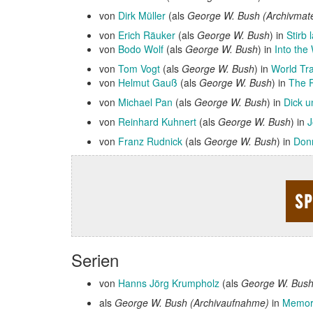
von
Dirk Müller
(als
George W. Bush (Archivmate
von
Erich Räuker
(als
George W. Bush
) in
Stirb
von
Bodo Wolf
(als
George W. Bush
) in
Into the 
von
Tom Vogt
(als
George W. Bush
) in
World Tr
von
Helmut Gauß
(als
George W. Bush
) in
The 
von
Michael Pan
(als
George W. Bush
) in
Dick u
von
Reinhard Kuhnert
(als
George W. Bush
) in
J
von
Franz Rudnick
(als
George W. Bush
) in
Don
Serien
von
Hanns Jörg Krumpholz
(als
George W. Bus
als
George W. Bush (Archivaufnahme)
in
Memori