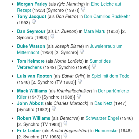
Morgan Farley
(als
Kyle Manning
) in
Eine Leiche auf
Rezept
(1953) [Synchro (1997)]
Tony Jacquot
(als
Don Pietro
) in
Don Camillos Rückkehr
(1953)
Dan Seymour
(als
Lt. Zuenon
) in
Mara Maru
(1952) [2.
Synchro (1993)]
Duke Watson
(als
Joseph Blaine
) in
Juwelenraub um
Mitternacht
(1950) [2. Synchro]
Tom Helmore
(als
Norrie Lorfield
) in
Sumpf des
Verbrechens
(1949) [Synchro (1990)]
Luis van Rooten
(als
Edwin Orlin
) in
Spiel mit dem Tode
(1948) [2. Synchro (TV 1980)]
Mack Williams
(als
Kriminaltechniker
) in
Der parfümierte
Killer
(1947) [Synchro (1988)]
John Abbott
(als
Charles Murdock
) in
Das Netz
(1947)
[Synchro (1982)]
Robert Williams
(als
Detective
) in
Schwarzer Engel
(1946)
[2. Synchro (TV 1983)]
Fritz Leiber
(als
Anatol Hagerström
) in
Humoreske
(1946)
[2. Synchro (TV 1998)]