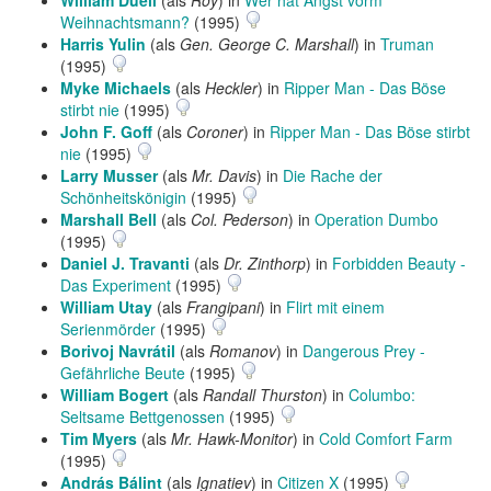
William Duell
(als
Roy
) in
Wer hat Angst vorm
Weihnachtsmann?
(1995)
Harris Yulin
(als
Gen. George C. Marshall
) in
Truman
(1995)
Myke Michaels
(als
Heckler
) in
Ripper Man - Das Böse
stirbt nie
(1995)
John F. Goff
(als
Coroner
) in
Ripper Man - Das Böse stirbt
nie
(1995)
Larry Musser
(als
Mr. Davis
) in
Die Rache der
Schönheitskönigin
(1995)
Marshall Bell
(als
Col. Pederson
) in
Operation Dumbo
(1995)
Daniel J. Travanti
(als
Dr. Zinthorp
) in
Forbidden Beauty -
Das Experiment
(1995)
William Utay
(als
Frangipani
) in
Flirt mit einem
Serienmörder
(1995)
Borivoj Navrátil
(als
Romanov
) in
Dangerous Prey -
Gefährliche Beute
(1995)
William Bogert
(als
Randall Thurston
) in
Columbo:
Seltsame Bettgenossen
(1995)
Tim Myers
(als
Mr. Hawk-Monitor
) in
Cold Comfort Farm
(1995)
András Bálint
(als
Ignatiev
) in
Citizen X
(1995)