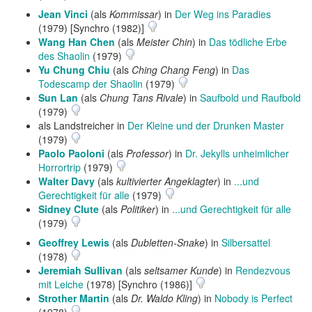
Jean Vinci
(als
Kommissar
) in
Der Weg ins Paradies
(1979) [Synchro (1982)]
Wang Han Chen
(als
Meister Chin
) in
Das tödliche Erbe
des Shaolin
(1979)
Yu Chung Chiu
(als
Ching Chang Feng
) in
Das
Todescamp der Shaolin
(1979)
Sun Lan
(als
Chung Tans Rivale
) in
Saufbold und Raufbold
(1979)
als Landstreicher in
Der Kleine und der Drunken Master
(1979)
Paolo Paoloni
(als
Professor
) in
Dr. Jekylls unheimlicher
Horrortrip
(1979)
Walter Davy
(als
kultivierter Angeklagter
) in
...und
Gerechtigkeit für alle
(1979)
Sidney Clute
(als
Politiker
) in
...und Gerechtigkeit für alle
(1979)
Geoffrey Lewis
(als
Dubletten-Snake
) in
Silbersattel
(1978)
Jeremiah Sullivan
(als
seltsamer Kunde
) in
Rendezvous
mit Leiche
(1978) [Synchro (1986)]
Strother Martin
(als
Dr. Waldo Kling
) in
Nobody is Perfect