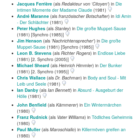
Jacques Ferrière
(als
Redakteur von 'Citoyen'
) in
Die
intimen Momente der Madame Claude
(1981)
André Maranne
(als
französischer Botschafter
) in
Idi Amin
- Der Schlächter
(1981)
Peter Hughes
(als
Stanley
) in
Die große Muppet-Sause
(1981) [Synchro (1985)]
Jim Henson
(als
'Nachrichtensprecher'
) in
Die große
Muppet-Sause
(1981) [Synchro (1985)]
Leon B. Stevens
(als
Richter Rogers
) in
Endlose Liebe
(1981) [2. Synchro (2005)]
Michael Sheard
(als
Heinrich Himmler
) in
Der Bunker
(1981) [2. Synchro (1995)]
Chris Wallace
(als
Dr. Bachman
) in
Body and Soul - Mit
Leib und Seele
(1981)
Ian Danby
(als
Ian Bennett
) in
Absurd - Ausgeburt der
Hölle
(1981)
John Benfield
(als
Kämmerer
) in
Ein Wintermärchen
(1980)
Franz Rudnick
(als
Vater Williams
) in
Tödliches Geheimnis
(1980)
Paul Muller
(als
Maroschiallo
) in
Killermöven greifen an
(1980)