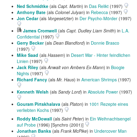
Ned Schmidtke
(als
Capt. Martin
) in
Das Relikt
(1997)
Anthony Bate
(als
Colonel Julyan
) in
Rebecca
(1997)
Jon Cedar
(als
Vorgesetzter
) in
Der Psycho-Mörder
(1997)
Hörprobe
James Cromwell
(als
Capt. Dudley Liam Smith
) in
L.A.
abspielen
Confidential
(1997)
Gerry Becker
(als
Dean Blandford
) in
Donnie Brasco
(1997)
Mike Saad
(als
Hassem
) in
Desert War - Hinter feindlichen
Linien
(1997)
Jack Riley
(als
Anwalt von Ambers Ex-Mann
) in
Boogie
Nights
(1997)
Richard Fancy
(als
Mr. Haus
) in
American Shrimps
(1997)
Kenneth Welsh
(als
Sandy Lord
) in
Absolute Power
(1997)
Gouram Pirtskhalava
(als
Platon
) in
1001 Rezepte eines
verliebten Kochs
(1997)
Roddy McDowall
(als
Saint Peter
) in
Ein Weihnachtsengel
auf Probe
(1996) [Synchro (2001)]
Jonathan Banks
(als
Frank McPike
) in
Undercover Man