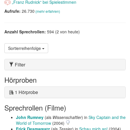
„Franz Rudnick“ bei Spielestimmen
Aufrufe:
26.730
(mehr erfahren)
Anzahl Sprechrollen:
594 (2 von heute)
Sortierreihenfolge
Filter
Hörproben
1 Hörprobe
Sprechrollen (Filme)
John Rumney
(als
Wissenschaftler
) in
Sky Captain and the
World of Tomorrow
(2004)
Erick Desmarestz
(als
Tessier
) in
Schau mich an!
(2004)