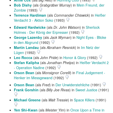
Arnie Cox
(als
Big Red
) in
Running Cool
(1993)
Bob Dishy
(als
Grabgräber Murray
) in
Mein Freund, der
Zombie
(1993)
Terrence Hardiman
(als
Commander Chiswick
) in
Heißer
Verdacht 3 - Aktion Soko
(1993)
Edward Hardwicke
(als
Dr. John Watson
) in
Sherlock
Holmes - Der König der Erpresser
(1992)
George Lazenby
(als
Jack Wyman
) in
Night Eyes - Blicke
in den Abgrund
(1992)
Martin Landau
(als
Abraham Resnick
) in
Im Netz der
Lügen
(1992)
Leo Rocca
(als
John Pride
) in
Honor & Glory
(1992)
Stefan Kalipha
(als
Jonathan Phelps
) in
Heißer Verdacht 2
- Operation Nadine
(1992)
Orson Bean
(als
Monsignor Corelli
) in
Final Judgement -
Henker im Messgewand
(1992)
Orson Bean
(als
Fred
) in
Der Unwiderstehliche
(1991)
Frank Gorshin
(als
Billy Joe Rivas
) in
Sweet Justice
(1991)
Michael Greene
(als
Walt Tressie
) in
Space Killers
(1991)
Yen Shi-Kwan
(als
Meister Yim
) in
Once Upon a Time in