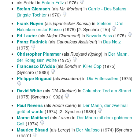
als Soldat in
Potato Fritz
(1976)
Stefan Gierasch
(als
Mr. Morton
) in
Carrie - Des Satans
jüngste Tochter
(1976)
Frank Nuyen
(als
japanischer Konsul
) in
Stetson - Drei
Halunken erster Klasse
(1975) [2. Synchro (TV)]
Ed Lauter
(als
Major Claremont
) in
Nevada Pass
(1975)
Franz Rudnick
(als
Canonicas Assistent
) in
Das Netz
(1975)
Christopher Plummer
(als
Rudyard Kipling
) in
Der Mann,
der König sein wollte
(1975)
Francesco D'Adda
(als
Bondi
) in
Killer Cop
(1975)
[Synchro (1988)]
Philippe Brigaud
(als
Escudero
) in
Die Entfesselten
(1975)
David White
(als
CIA-Direktor
) in
Columbo: Tod am Strand
(1975) [Synchro (1992)]
Paul Nevens
(als
Room Clerk
) in
Der Mann, der zweimal
getötet wurde
(1974) [2. Synchro (1985)]
Marne Maitland
(als
Lazar
) in
Der Mann mit dem goldenen
Colt
(1974)
Maurice Biraud
(als
Leroy
) in
Der Mafioso
(1974) [Synchro
(1983)]