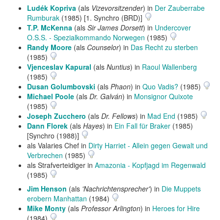
Ludék Kopriva
(als
Vizevorsitzender
) in
Der Zauberrabe
Rumburak
(1985) [1. Synchro (BRD)]
T.P. McKenna
(als
Sir James Dorsett
) in
Undercover
O.S.S. - Spezialkommando Norwegen
(1985)
Randy Moore
(als
Counselor
) in
Das Recht zu sterben
(1985)
Vjenceslav Kapural
(als
Nuntius
) in
Raoul Wallenberg
(1985)
Dusan Golumbovski
(als
Phaon
) in
Quo Vadis?
(1985)
Michael Poole
(als
Dr. Galván
) in
Monsignor Quixote
(1985)
Joseph Zucchero
(als
Dr. Fellows
) in
Mad End
(1985)
Dann Florek
(als
Hayes
) in
Ein Fall für Braker
(1985)
[Synchro (1988)]
als Valaries Chef in
Dirty Harriet - Allein gegen Gewalt und
Verbrechen
(1985)
als Strafverteidiger in
Amazonia - Kopfjagd im Regenwald
(1985)
Jim Henson
(als
'Nachrichtensprecher'
) in
Die Muppets
erobern Manhattan
(1984)
Mike Monty
(als
Professor Arlington
) in
Heroes for Hire
(1984)