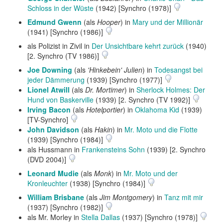
Schloss in der Wüste
(1942) [Synchro (1978)]
Edmund Gwenn
(als
Hooper
) in
Mary und der Millionär
(1941) [Synchro (1986)]
als Polizist in Zivil in
Der Unsichtbare kehrt zurück
(1940)
[2. Synchro (TV 1986)]
Joe Downing
(als
'Hinkebein' Julien
) in
Todesangst bei
jeder Dämmerung
(1939) [Synchro (1977)]
Lionel Atwill
(als
Dr. Mortimer
) in
Sherlock Holmes: Der
Hund von Baskerville
(1939) [2. Synchro (TV 1992)]
Irving Bacon
(als
Hotelportier
) in
Oklahoma Kid
(1939)
[TV-Synchro]
John Davidson
(als
Hakin
) in
Mr. Moto und die Flotte
(1939) [Synchro (1984)]
als Hussmann in
Frankensteins Sohn
(1939) [2. Synchro
(DVD 2004)]
Leonard Mudie
(als
Monk
) in
Mr. Moto und der
Kronleuchter
(1938) [Synchro (1984)]
William Brisbane
(als
Jim Montgomery
) in
Tanz mit mir
(1937) [Synchro (1982)]
als Mr. Morley in
Stella Dallas
(1937) [Synchro (1978)]