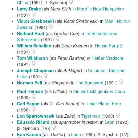
China
(1991) [1. Synchro]
Larry Drake
(als
Mark Sisti
) in
Mord in New Hampshire
(1991)
Victor Skrebneski
(als
Victor Skrebneski
) in
Man liebt nur
Zweimal
(1991)
Richard Roat
(als
Gordon Coe
) in
Im Schatten des
Schreckens
(1991)
William Schallert
(als
Dean Kramer
) in
House Party 2
(1991)
Tom Wilkinson
(als
Peter Rawlins
) in
Heißer Verdacht
(1991)
Joseph Chapman
(als
Ankläger
) in
Columbo: Tödliche
Liebe
(1991)
Norman Fell
(als
Shepard
) in
The Boneyard
(1991)
Paul Herman
(als
Officer
) in
Ein verrückt genialer Coup
(1990)
Carl Sagan
(als
Dr. Carl Sagan
) in
Unser Planet Erde
(1990)
Len Sparrowhawk
(als
Zeke
) in
Tigerman
(1990)
Eduardo Ricard
(als
spanischer Investor
) in
Leon
(1990)
[2. Synchro (TV)]
Eric Karson
(als
Doktor
) in
Leon
(1990) [2. Synchro (TV)]