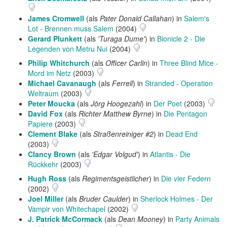
James Cromwell
(als
Pater Donald Callahan
) in
Salem's
Lot - Brennen muss Salem
(2004)
Gerard Plunkett
(als
'Turaga Dume'
) in
Bionicle 2 - Die
Legenden von Metru Nui
(2004)
Philip Whitchurch
(als
Officer Carlin
) in
Three Blind Mice -
Mord im Netz
(2003)
Michael Cavanaugh
(als
Ferrell
) in
Stranded - Operation
Weltraum
(2003)
Peter Moucka
(als
Jörg Hoogezahl
) in
Der Poet
(2003)
David Fox
(als
Richter Matthew Byrne
) in
Die Pentagon
Papiere
(2003)
Clement Blake
(als
Straßenreiniger #2
) in
Dead End
(2003)
Clancy Brown
(als
'Edgar Volgud'
) in
Atlantis - Die
Rückkehr
(2003)
Hugh Ross
(als
Regimentsgeistlicher
) in
Die vier Federn
(2002)
Joel Miller
(als
Bruder Caulder
) in
Sherlock Holmes - Der
Vampir von Whitechapel
(2002)
J. Patrick McCormack
(als
Dean Mooney
) in
Party Animals