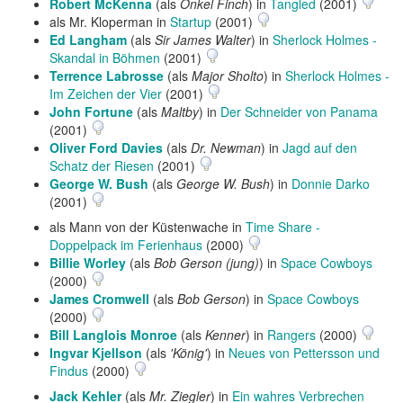
Robert McKenna
(als
Onkel Finch
) in
Tangled
(2001)
als Mr. Kloperman in
Startup
(2001)
Ed Langham
(als
Sir James Walter
) in
Sherlock Holmes -
Skandal in Böhmen
(2001)
Terrence Labrosse
(als
Major Sholto
) in
Sherlock Holmes -
Im Zeichen der Vier
(2001)
John Fortune
(als
Maltby
) in
Der Schneider von Panama
(2001)
Oliver Ford Davies
(als
Dr. Newman
) in
Jagd auf den
Schatz der Riesen
(2001)
George W. Bush
(als
George W. Bush
) in
Donnie Darko
(2001)
als Mann von der Küstenwache in
Time Share -
Doppelpack im Ferienhaus
(2000)
Billie Worley
(als
Bob Gerson (jung)
) in
Space Cowboys
(2000)
James Cromwell
(als
Bob Gerson
) in
Space Cowboys
(2000)
Bill Langlois Monroe
(als
Kenner
) in
Rangers
(2000)
Ingvar Kjellson
(als
'König'
) in
Neues von Pettersson und
Findus
(2000)
Jack Kehler
(als
Mr. Ziegler
) in
Ein wahres Verbrechen