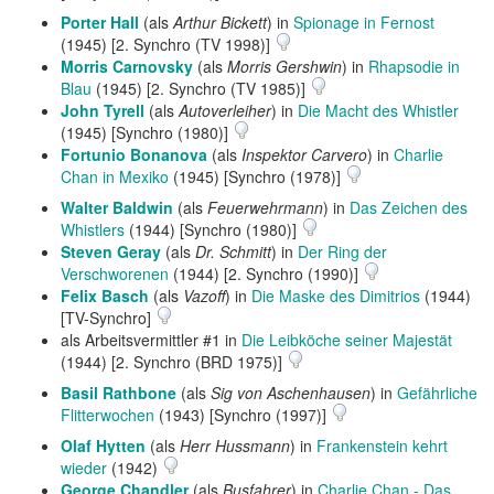
Porter Hall
(als
Arthur Bickett
) in
Spionage in Fernost
(1945) [2. Synchro (TV 1998)]
Morris Carnovsky
(als
Morris Gershwin
) in
Rhapsodie in
Blau
(1945) [2. Synchro (TV 1985)]
John Tyrell
(als
Autoverleiher
) in
Die Macht des Whistler
(1945) [Synchro (1980)]
Fortunio Bonanova
(als
Inspektor Carvero
) in
Charlie
Chan in Mexiko
(1945) [Synchro (1978)]
Walter Baldwin
(als
Feuerwehrmann
) in
Das Zeichen des
Whistlers
(1944) [Synchro (1980)]
Steven Geray
(als
Dr. Schmitt
) in
Der Ring der
Verschworenen
(1944) [2. Synchro (1990)]
Felix Basch
(als
Vazoff
) in
Die Maske des Dimitrios
(1944)
[TV-Synchro]
als Arbeitsvermittler #1 in
Die Leibköche seiner Majestät
(1944) [2. Synchro (BRD 1975)]
Basil Rathbone
(als
Sig von Aschenhausen
) in
Gefährliche
Flitterwochen
(1943) [Synchro (1997)]
Olaf Hytten
(als
Herr Hussmann
) in
Frankenstein kehrt
wieder
(1942)
George Chandler
(als
Busfahrer
) in
Charlie Chan - Das