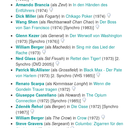
Armando Brancia
(als
Zevi
) in
In den Händen des
Entführers
(1974)
Dick Miller
(als
Fogarty
) in
Chikago Poker
(1974)
Wang Shen
(als
Rechtsanwalt Chan Chao
) in
Der Boss
von San Francisco
(1974) [Synchro (1983)]
Glenn Kezer
(als
General
) in
Der Werwolf von Washington
(1973) [Synchro (1976)]
William Berger
(als
Machedo
) in
Sing mir das Lied der
Rache
(1973)
Ned Glass
(als
Sid Fivush
) in
Rettet den Tiger!
(1973) [2.
Synchro (DVD 2005)]
Patrick McAllister
(als
Grossfield
) in
Black Max - Der Pate
von Harlem
(1973) [2. Synchro (VHS 1985)]
Renato Scarpa
(als
Kommissar Longhi
) in
Wenn die
Gondeln Trauer tragen
(1972)
Giuseppe Castellano
(als
Howard
) in
The Opium
Connection
(1972) [Synchro (1985)]
Zdeněk Řehoř
(als
Berger
) in
Die Oase
(1972) [Synchro
(1987)]
William Berger
(als
The Crow
) in
Crow
(1972)
Steve Gravers
(als
Sergeant
) in
Columbo: Zigarren für den