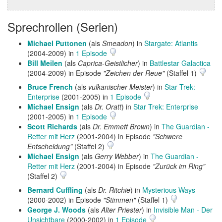
Sprechrollen (Serien)
Michael Puttonen
(als
Smeadon
) in
Stargate: Atlantis
(2004-2009) in
1 Episode
Bill Meilen
(als
Caprica-Geistlicher
) in
Battlestar Galactica
(2004-2009) in Episode
"Zeichen der Reue"
(Staffel 1)
Bruce French
(als
vulkanischer Meister
) in
Star Trek:
Enterprise
(2001-2005) in
1 Episode
Michael Ensign
(als
Dr. Oratt
) in
Star Trek: Enterprise
(2001-2005) in
1 Episode
Scott Richards
(als
Dr. Emmett Brown
) in
The Guardian -
Retter mit Herz
(2001-2004) in Episode
"Schwere
Entscheidung"
(Staffel 2)
Michael Ensign
(als
Gerry Webber
) in
The Guardian -
Retter mit Herz
(2001-2004) in Episode
"Zurück im Ring"
(Staffel 2)
Bernard Cuffling
(als
Dr. Ritchie
) in
Mysterious Ways
(2000-2002) in Episode
"Stimmen"
(Staffel 1)
George J. Woods
(als
Alter Priester
) in
Invisible Man - Der
Unsichtbare
(2000-2002) in
1 Episode