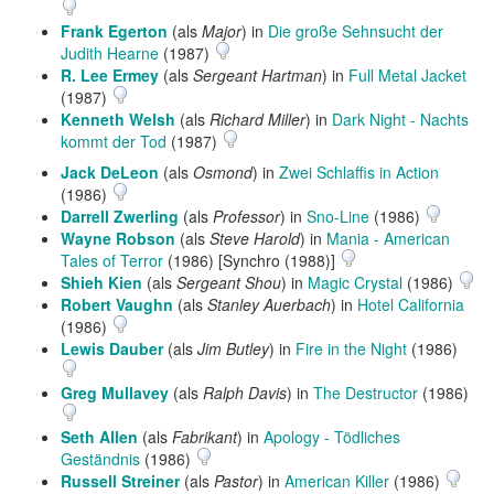
Frank Egerton
(als
Major
) in
Die große Sehnsucht der
Judith Hearne
(1987)
R. Lee Ermey
(als
Sergeant Hartman
) in
Full Metal Jacket
(1987)
Kenneth Welsh
(als
Richard Miller
) in
Dark Night - Nachts
kommt der Tod
(1987)
Jack DeLeon
(als
Osmond
) in
Zwei Schlaffis in Action
(1986)
Darrell Zwerling
(als
Professor
) in
Sno-Line
(1986)
Wayne Robson
(als
Steve Harold
) in
Mania - American
Tales of Terror
(1986) [Synchro (1988)]
Shieh Kien
(als
Sergeant Shou
) in
Magic Crystal
(1986)
Robert Vaughn
(als
Stanley Auerbach
) in
Hotel California
(1986)
Lewis Dauber
(als
Jim Butley
) in
Fire in the Night
(1986)
Greg Mullavey
(als
Ralph Davis
) in
The Destructor
(1986)
Seth Allen
(als
Fabrikant
) in
Apology - Tödliches
Geständnis
(1986)
Russell Streiner
(als
Pastor
) in
American Killer
(1986)