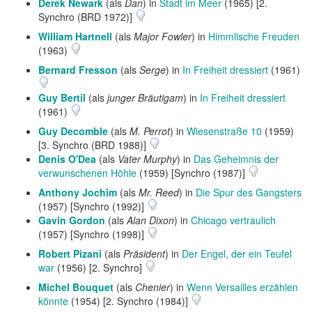
Derek Newark
(als
Dan
) in
Stadt im Meer
(1965) [2.
Synchro (BRD 1972)]
William Hartnell
(als
Major Fowler
) in
Himmlische Freuden
(1963)
Bernard Fresson
(als
Serge
) in
In Freiheit dressiert
(1961)
Guy Bertil
(als
junger Bräutigam
) in
In Freiheit dressiert
(1961)
Guy Decomble
(als
M. Perrot
) in
Wiesenstraße 10
(1959)
[3. Synchro (BRD 1988)]
Denis O'Dea
(als
Vater Murphy
) in
Das Geheimnis der
verwunschenen Höhle
(1959) [Synchro (1987)]
Anthony Jochim
(als
Mr. Reed
) in
Die Spur des Gangsters
(1957) [Synchro (1992)]
Gavin Gordon
(als
Alan Dixon
) in
Chicago vertraulich
(1957) [Synchro (1998)]
Robert Pizani
(als
Präsident
) in
Der Engel, der ein Teufel
war
(1956) [2. Synchro]
Michel Bouquet
(als
Chenier
) in
Wenn Versailles erzählen
könnte
(1954) [2. Synchro (1984)]