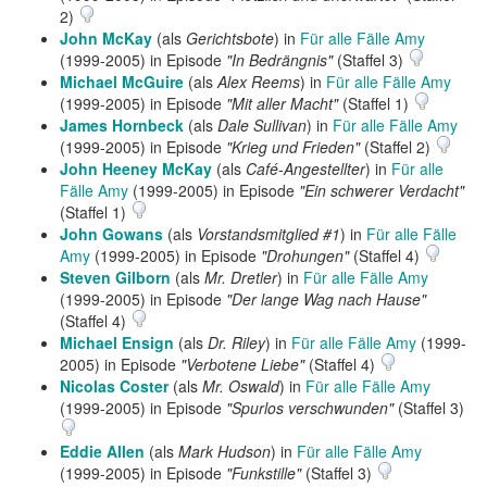
2)
John McKay
(als
Gerichtsbote
) in
Für alle Fälle Amy
(1999-2005) in Episode
"In Bedrängnis"
(Staffel 3)
Michael McGuire
(als
Alex Reems
) in
Für alle Fälle Amy
(1999-2005) in Episode
"Mit aller Macht"
(Staffel 1)
James Hornbeck
(als
Dale Sullivan
) in
Für alle Fälle Amy
(1999-2005) in Episode
"Krieg und Frieden"
(Staffel 2)
John Heeney McKay
(als
Café-Angestellter
) in
Für alle
Fälle Amy
(1999-2005) in Episode
"Ein schwerer Verdacht"
(Staffel 1)
John Gowans
(als
Vorstandsmitglied #1
) in
Für alle Fälle
Amy
(1999-2005) in Episode
"Drohungen"
(Staffel 4)
Steven Gilborn
(als
Mr. Dretler
) in
Für alle Fälle Amy
(1999-2005) in Episode
"Der lange Wag nach Hause"
(Staffel 4)
Michael Ensign
(als
Dr. Riley
) in
Für alle Fälle Amy
(1999-
2005) in Episode
"Verbotene Liebe"
(Staffel 4)
Nicolas Coster
(als
Mr. Oswald
) in
Für alle Fälle Amy
(1999-2005) in Episode
"Spurlos verschwunden"
(Staffel 3)
Eddie Allen
(als
Mark Hudson
) in
Für alle Fälle Amy
(1999-2005) in Episode
"Funkstille"
(Staffel 3)