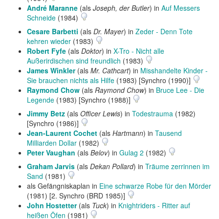
André Maranne
(als
Joseph, der Butler
) in
Auf Messers
Schneide
(1984)
Cesare Barbetti
(als
Dr. Mayer
) in
Zeder - Denn Tote
kehren wieder
(1983)
Robert Fyfe
(als
Doktor
) in
X-Tro - Nicht alle
Außerirdischen sind freundlich
(1983)
James Winkler
(als
Mr. Cathcart
) in
Misshandelte Kinder -
Sie brauchen nichts als Hilfe
(1983) [Synchro (1990)]
Raymond Chow
(als
Raymond Chow
) in
Bruce Lee - Die
Legende
(1983) [Synchro (1988)]
Jimmy Betz
(als
Officer Lewis
) in
Todestrauma
(1982)
[Synchro (1986)]
Jean-Laurent Cochet
(als
Hartmann
) in
Tausend
Milliarden Dollar
(1982)
Peter Vaughan
(als
Belov
) in
Gulag 2
(1982)
Graham Jarvis
(als
Dekan Pollard
) in
Träume zerrinnen im
Sand
(1981)
als Gefängniskaplan in
Eine schwarze Robe für den Mörder
(1981) [2. Synchro (BRD 1985)]
John Hostetter
(als
Tuck
) in
Knightriders - Ritter auf
heißen Öfen
(1981)