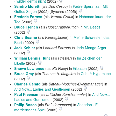
- wilder geht's nicht
(2002)
Sandro Moretti
(als
Don Cesco
) in
Padre Speranza - Mit
Gottes Segen
(2002) [Synchro (2005)]
Frederic Forrest
(als
Vernon Crank
) in
Nebenan lauert der
Tod
(2002)
Bruce French
(als
Hubschrauber-Pilot
) in
Mr. Deeds
(2002)
Chris Bearne
(als
Filmregisseur
) in
Meine Schwester, das
Biest
(2002)
Jack Kehler
(als
Leonard Ferroni
) in
Jede Menge Ärger
(2002)
William Dennis Hunt
(als
Priester
) in
Im Zeichen der
Libelle
(2002)
Shawn Lawrence
(als
Bill Paley
) in
Gleason
(2002)
Bruce Gray
(als
Thomas H. Maguire
) in
Cube²: Hypercube
(2002)
Charles Gérard
(als
Bateau-Mouches-Eventmanager
) in
And Now... Ladies and Gentlemen
(2002)
Paul Freeman
(als
britischer Kunstsammler
) in
And Now...
Ladies and Gentlemen
(2002)
Philip Bosco
(als
Prof. Jergensen
) in
Abandon - Ein
mörderisches Spiel
(2002)