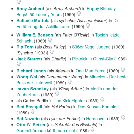
Army Archerd
(als
Army Archerd
) in
Happy Birthday,
Bugs!: 50 Looney Years
(1990)
Raffaele Mottola
(als
syrischer Aussenminister
) in
Die
Entführung der Achille Lauro
(1990)
William E. Benson
(als
Pater O'Reilly
) in
Toxie's letzte
Schlacht
(1989)
Rip Torn
(als
Boss Finley
) in
Süßer Vogel Jugend
(1989)
[Synchro (1993)]
Jack Starrett
(als
Charlie
) in
Picknick in Ghost-City
(1989)
Richard Lynch
(als
Adams
) in
One Man Force
(1989)
Wong Wai
(als
Commander Wong
) in
Miracles - Der beste
Boss der Unterwelt
(1989)
Istvan Sztankay
(als
'König Arthur'
) in
Merlin und der
Zaubertrank
(1989)
als Carlos Barilla in
The Kick Fighter
(1989)
Red Steagall
(als
Hal Porter
) in
Das Kansas-Komplott
(1989)
Raf Nazario
(als
Lyle, der Portier
) in
Hardcover
(1989)
Otto W. Retzer
(als
Sekretär des Bischofs
) in
Gummibärchen küßt man nicht
(1989)