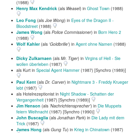
(1988)
Henry Max Kendrick
(als
Weasel
) in
Ghost Town
(1988)
Leo Fong
(als
Joe Wong
) in
Eyes of the Dragon II -
Bloodstreet
(1988)
James Wong
(als
Police Commissioner
) in
Born Hero 2
(1988)
Wolf Kahler
(als
'Goldbrille'
) in
Agent ohne Namen
(1988)
Dicky Zulkarnaen
(als
Mr. Tiger
) in
Virgins of Hell - Sie
wollen überleben
(1987)
als Kurt in
Special Agent Hammer
(1987) [Synchro (1989)]
Paul Kent
(als
Dr. Carver
) in
Nightmare 3 - Freddy Krueger
lebt
(1987)
als Hotelrezeptionist in
Night Shadow - Schatten der
Vergangenheit
(1987) [Synchro (1989)]
Jim Henson
(als
'Nachrichtensprecher'
) in
Die Muppets
feiern Weihnacht
(1987) [Synchro (1990)]
John Buscaglia
(als
Jonathan Park
) in
Die Lady mit dem
Trick
(1987)
James Hong
(als
Gung Tu
) in
Krieg in Chinatown
(1987)