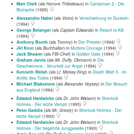
Matt Clark
(als
Honore Thibideaux
) in
Candyman 2 - Die
Blutrache
(1995)
Alessandro Haber
(als
Vicini
) in
Verschwörung im Dunkeln
(1994)
George Belanger
(als
Captain Edwards
) in
Resort to Kill
(1994)
Anthony Booth
(als
Tommy
) in
Der Priester
(1994)
Jiri Knot
(als
Buchhalter
) in
Mutters Courage
(1994)
Jack Shearer
(als
FBI-Chef
) in
Golden Gate
(1994)
Graham Jarvis
(als
Mr. Duffy, Obmann
) in
Die
Geschworene - Verurteilt zur Angst
(1994)
Kenneth Welsh
(als
Lt. Mickey King
) in
Death Wish 5 - Im
Antlitz des Todes
(1994)
Michael Blakemore
(als
Alexander Voysey
) in
Der Besuch
aus England
(1994)
Edward Hardwicke
(als
Dr. John Watson
) in
Sherlock
Holmes - Der letzte Vampir
(1993)
Peter Geddis
(als
Mr. Gresty
) in
Sherlock Holmes - Der
letzte Vampir
(1993)
Edward Hardwicke
(als
Dr. John Watson
) in
Sherlock
Holmes - Der begehrte Junggeselle
(1993)