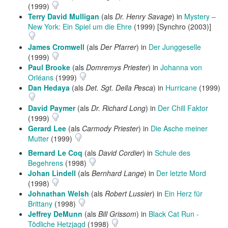
(1999)
Terry David Mulligan
(als
Dr. Henry Savage
) in
Mystery –
New York: Ein Spiel um die Ehre
(1999) [Synchro (2003)]
James Cromwell
(als
Der Pfarrer
) in
Der Junggeselle
(1999)
Paul Brooke
(als
Domremys Priester
) in
Johanna von
Orléans
(1999)
Dan Hedaya
(als
Det. Sgt. Della Pesca
) in
Hurricane
(1999)
David Paymer
(als
Dr. Richard Long
) in
Der Chill Faktor
(1999)
Gerard Lee
(als
Carmody Priester
) in
Die Asche meiner
Mutter
(1999)
Bernard Le Coq
(als
David Cordier
) in
Schule des
Begehrens
(1998)
Johan Lindell
(als
Bernhard Lange
) in
Der letzte Mord
(1998)
Johnathan Welsh
(als
Robert Lussier
) in
Ein Herz für
Brittany
(1998)
Jeffrey DeMunn
(als
Bill Grissom
) in
Black Cat Run -
Tödliche Hetzjagd
(1998)