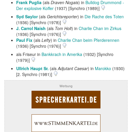
Frank Puglia
(als
Draven Nogais
) in
Bulldog Drummond -
Der explosive Koffer
(1937) [Synchro (1989)]
Syd Saylor
(als
Gerichtsreporter
) in
Die Rache des Toten
(1936) [Synchro (1978)]
J. Carrol Naish
(als
Tom Holt
) in
Charlie Chan im Zirkus
(1936) [Synchro (1976)]
Paul Fix
(als
Lefty
) in
Charlie Chan beim Pferderennen
(1936) [Synchro (1976)]
als Friseur in
Bankkrach in Amerika
(1932) [Synchro
(1979)]
Ullrich Haupt Sr.
(als
Adjutant Caesar
) in
Marokko
(1930)
[2. Synchro (1981)]
Werbung