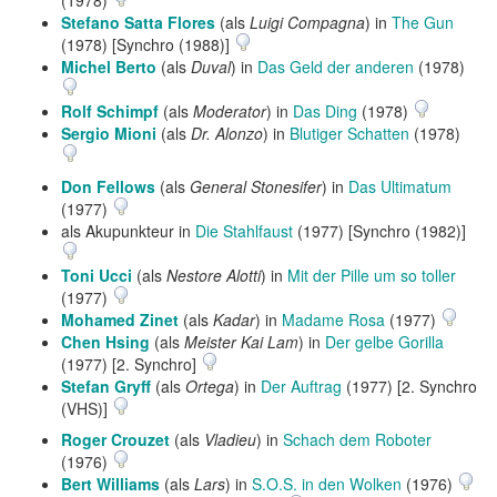
(1978)
Stefano Satta Flores
(als
Luigi Compagna
) in
The Gun
(1978) [Synchro (1988)]
Michel Berto
(als
Duval
) in
Das Geld der anderen
(1978)
Rolf Schimpf
(als
Moderator
) in
Das Ding
(1978)
Sergio Mioni
(als
Dr. Alonzo
) in
Blutiger Schatten
(1978)
Don Fellows
(als
General Stonesifer
) in
Das Ultimatum
(1977)
als Akupunkteur in
Die Stahlfaust
(1977) [Synchro (1982)]
Toni Ucci
(als
Nestore Alotti
) in
Mit der Pille um so toller
(1977)
Mohamed Zinet
(als
Kadar
) in
Madame Rosa
(1977)
Chen Hsing
(als
Meister Kai Lam
) in
Der gelbe Gorilla
(1977) [2. Synchro]
Stefan Gryff
(als
Ortega
) in
Der Auftrag
(1977) [2. Synchro
(VHS)]
Roger Crouzet
(als
Vladieu
) in
Schach dem Roboter
(1976)
Bert Williams
(als
Lars
) in
S.O.S. in den Wolken
(1976)