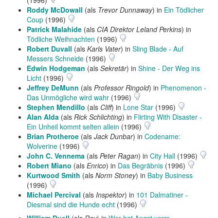
(1996)
Roddy McDowall
(als
Trevor Dunnaway
) in
Ein Tödlicher
Coup
(1996)
Patrick Malahide
(als
CIA Direktor Leland Perkins
) in
Tödliche Weihnachten
(1996)
Robert Duvall
(als
Karls Vater
) in
Sling Blade - Auf
Messers Schneide
(1996)
Edwin Hodgeman
(als
Sekretär
) in
Shine - Der Weg ins
Licht
(1996)
Jeffrey DeMunn
(als
Professor Ringold
) in
Phenomenon -
Das Unmögliche wird wahr
(1996)
Stephen Mendillo
(als
Cliff
) in
Lone Star
(1996)
Alan Alda
(als
Rick Schlichting
) in
Flirting With Disaster -
Ein Unheil kommt selten allein
(1996)
Brian Protheroe
(als
Jack Dunbar
) in
Codename:
Wolverine
(1996)
John C. Vennema
(als
Peter Ragan
) in
City Hall
(1996)
Robert Miano
(als
Enrico
) in
Das Begräbnis
(1996)
Kurtwood Smith
(als
Norm Stoney
) in
Baby Business
(1996)
Michael Percival
(als
Inspektor
) in
101 Dalmatiner -
Diesmal sind die Hunde echt
(1996)