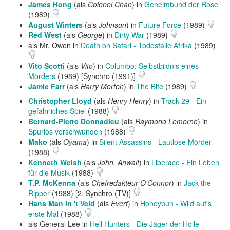
James Hong
(als
Colonel Chan
) in
Geheimbund der Rose
(1989)
August Winters
(als
Johnson
) in
Future Force
(1989)
Red West
(als
George
) in
Dirty War
(1989)
als Mr. Owen in
Death on Safari - Todesfalle Afrika
(1989)
Vito Scotti
(als
Vito
) in
Columbo: Selbstbildnis eines
Mörders
(1989) [Synchro (1991)]
Jamie Farr
(als
Harry Morton
) in
The Bite
(1989)
Christopher Lloyd
(als
Henry Henry
) in
Track 29 - Ein
gefährliches Spiel
(1988)
Bernard-Pierre Donnadieu
(als
Raymond Lemorne
) in
Spurlos verschwunden
(1988)
Mako
(als
Oyama
) in
Silent Assassins - Lautlose Mörder
(1988)
Kenneth Welsh
(als
John, Anwalt
) in
Liberace - Ein Leben
für die Musik
(1988)
T.P. McKenna
(als
Chefredakteur O'Connor
) in
Jack the
Ripper
(1988) [2. Synchro (TV)]
Hans Man in 't Veld
(als
Evert
) in
Honeybun - Wild auf's
erste Mal
(1988)
als General Lee in
Hell Hunters - Die Jäger der Hölle