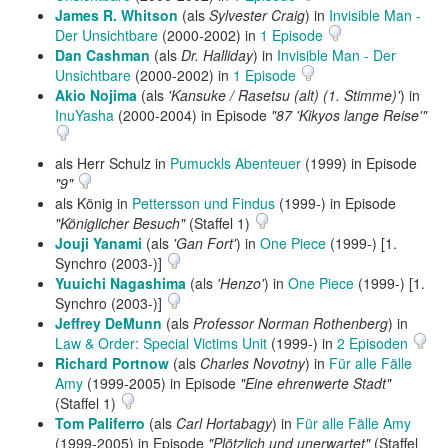
James R. Whitson
(als
Sylvester Craig
) in
Invisible Man -
Der Unsichtbare
(2000-2002) in
1 Episode
Dan Cashman
(als
Dr. Halliday
) in
Invisible Man - Der
Unsichtbare
(2000-2002) in
1 Episode
Akio Nojima
(als
'Kansuke / Rasetsu (alt) (1. Stimme)'
) in
InuYasha
(2000-2004) in Episode
"87 'Kikyos lange Reise'"
als Herr Schulz in
Pumuckls Abenteuer
(1999) in Episode
"9"
als König in
Pettersson und Findus
(1999-) in Episode
"Königlicher Besuch"
(Staffel 1)
Jouji Yanami
(als
'Gan Fort'
) in
One Piece
(1999-) [1.
Synchro (2003-)]
Yuuichi Nagashima
(als
'Henzo'
) in
One Piece
(1999-) [1.
Synchro (2003-)]
Jeffrey DeMunn
(als
Professor Norman Rothenberg
) in
Law & Order: Special Victims Unit
(1999-) in
2 Episoden
Richard Portnow
(als
Charles Novotny
) in
Für alle Fälle
Amy
(1999-2005) in Episode
"Eine ehrenwerte Stadt"
(Staffel 1)
Tom Paliferro
(als
Carl Hortabagy
) in
Für alle Fälle Amy
(1999-2005) in Episode
"Plötzlich und unerwartet"
(Staffel