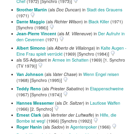
Chef
(1972) [Synchro (1973)]
Strother Martin
(als
Doc Duncan
) in
Stadt des Grauens
(1971)
Dante Maggio
(als
Richter Wilson
) in
Black Killer
(1971)
[Synchro (1986)]
Jean-Pierre Vincent
(als
M. Villeneuve
) in
Der Aufruhr in
den Cevennen
(1971)
Albert Simono
(als
Alberto de Villalonga
) in
Kalte Augen -
Eine Frau spielt verrückt
(1969) [Synchro (1984)]
als SS-Adjudant in
Armee im Schatten
(1969) [1. Synchro
(TV 1979)]
Van Johnson
(als
Vater Chase
) in
Wenn Engel reisen
(1968) [Synchro (1995)]
Teddy Reno
(als
Priester Sabatino
) in
Etappenschweine
(1967) [Synchro (1974)]
Hannes Messemer
(als
Dr. Saltzer
) in
Lautlose Waffen
(1966) [2. Synchro]
Ernest Clark
(als
Vertreter der Luftwaffe
) in
Hilfe, die
Bombe ist weg!
(1966) [Synchro (1992)]
Roger Hanin
(als
Sadov
) in
Agentenpoker
(1966)