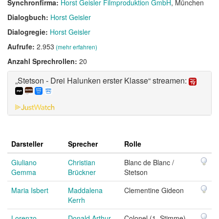
Synchronfirma:
Horst Geisler Filmproduktion GmbH
, München
Dialogbuch:
Horst Geisler
Dialogregie:
Horst Geisler
Aufrufe:
2.953
(mehr erfahren)
Anzahl Sprechrollen:
20
„Stetson - Drei Halunken erster Klasse“ streamen:
Darsteller
Sprecher
Rolle
Giuliano
Christian
Blanc de Blanc /
Gemma
Brückner
Stetson
Maria Isbert
Maddalena
Clementine Gideon
Kerrh
Lorenzo
Donald Arthur
Colonel (1. Stimme)