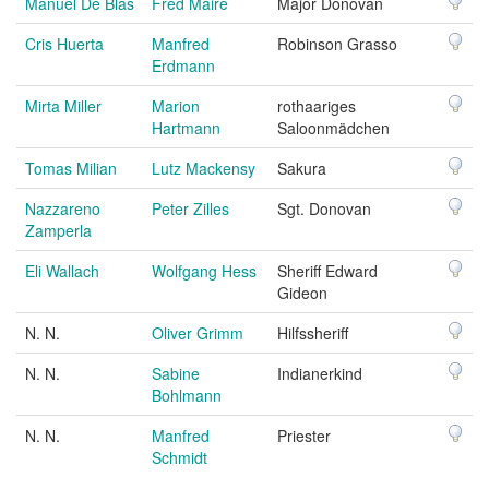
Manuel De Blas
Fred Maire
Major Donovan
Cris Huerta
Manfred
Robinson Grasso
Erdmann
Mirta Miller
Marion
rothaariges
Hartmann
Saloonmädchen
Tomas Milian
Lutz Mackensy
Sakura
Nazzareno
Peter Zilles
Sgt. Donovan
Zamperla
Eli Wallach
Wolfgang Hess
Sheriff Edward
Gideon
N. N.
Oliver Grimm
Hilfssheriff
N. N.
Sabine
Indianerkind
Bohlmann
N. N.
Manfred
Priester
Schmidt