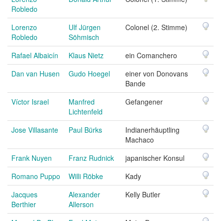
Robledo
Lorenzo
Ulf Jürgen
Colonel (2. Stimme)
Robledo
Söhmisch
Rafael Albaicín
Klaus Nietz
ein Comanchero
Dan van Husen
Gudo Hoegel
einer von Donovans
Bande
Víctor Israel
Manfred
Gefangener
Lichtenfeld
Jose Villasante
Paul Bürks
Indianerhäuptling
Machaco
Frank Nuyen
Franz Rudnick
japanischer Konsul
Romano Puppo
Willi Röbke
Kady
Jacques
Alexander
Kelly Butler
Berthier
Allerson