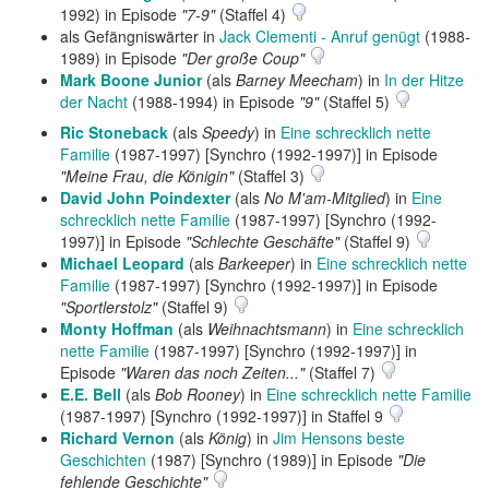
1992) in Episode
"7-9"
(Staffel 4)
als Gefängniswärter in
Jack Clementi - Anruf genügt
(1988-
1989) in Episode
"Der große Coup"
Mark Boone Junior
(als
Barney Meecham
) in
In der Hitze
der Nacht
(1988-1994) in Episode
"9"
(Staffel 5)
Ric Stoneback
(als
Speedy
) in
Eine schrecklich nette
Familie
(1987-1997) [Synchro (1992-1997)] in Episode
"Meine Frau, die Königin"
(Staffel 3)
David John Poindexter
(als
No M'am-Mitglied
) in
Eine
schrecklich nette Familie
(1987-1997) [Synchro (1992-
1997)] in Episode
"Schlechte Geschäfte"
(Staffel 9)
Michael Leopard
(als
Barkeeper
) in
Eine schrecklich nette
Familie
(1987-1997) [Synchro (1992-1997)] in Episode
"Sportlerstolz"
(Staffel 9)
Monty Hoffman
(als
Weihnachtsmann
) in
Eine schrecklich
nette Familie
(1987-1997) [Synchro (1992-1997)] in
Episode
"Waren das noch Zeiten..."
(Staffel 7)
E.E. Bell
(als
Bob Rooney
) in
Eine schrecklich nette Familie
(1987-1997) [Synchro (1992-1997)] in Staffel 9
Richard Vernon
(als
König
) in
Jim Hensons beste
Geschichten
(1987) [Synchro (1989)] in Episode
"Die
fehlende Geschichte"