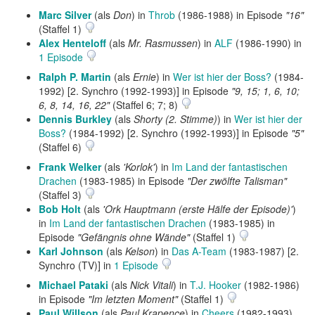
Marc Silver
(als
Don
) in
Throb
(1986-1988) in Episode
"16"
(Staffel 1)
Alex Henteloff
(als
Mr. Rasmussen
) in
ALF
(1986-1990) in
1 Episode
Ralph P. Martin
(als
Ernie
) in
Wer ist hier der Boss?
(1984-
1992) [2. Synchro (1992-1993)] in Episode
"9, 15; 1, 6, 10;
6, 8, 14, 16, 22"
(Staffel 6; 7; 8)
Dennis Burkley
(als
Shorty (2. Stimme)
) in
Wer ist hier der
Boss?
(1984-1992) [2. Synchro (1992-1993)] in Episode
"5"
(Staffel 6)
Frank Welker
(als
'Korlok'
) in
Im Land der fantastischen
Drachen
(1983-1985) in Episode
"Der zwölfte Talisman"
(Staffel 3)
Bob Holt
(als
'Ork Hauptmann (erste Hälfe der Episode)'
)
in
Im Land der fantastischen Drachen
(1983-1985) in
Episode
"Gefängnis ohne Wände"
(Staffel 1)
Karl Johnson
(als
Kelson
) in
Das A-Team
(1983-1987) [2.
Synchro (TV)] in
1 Episode
Michael Pataki
(als
Nick Vitali
) in
T.J. Hooker
(1982-1986)
in Episode
"Im letzten Moment"
(Staffel 1)
Paul Willson
(als
Paul Krapence
) in
Cheers
(1982-1993)