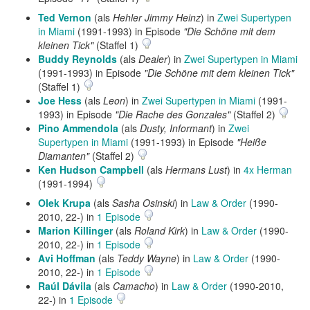
Ted Vernon
(als
Hehler Jimmy Heinz
) in
Zwei Supertypen
in Miami
(1991-1993) in Episode
"Die Schöne mit dem
kleinen Tick"
(Staffel 1)
Buddy Reynolds
(als
Dealer
) in
Zwei Supertypen in Miami
(1991-1993) in Episode
"Die Schöne mit dem kleinen Tick"
(Staffel 1)
Joe Hess
(als
Leon
) in
Zwei Supertypen in Miami
(1991-
1993) in Episode
"Die Rache des Gonzales"
(Staffel 2)
Pino Ammendola
(als
Dusty, Informant
) in
Zwei
Supertypen in Miami
(1991-1993) in Episode
"Heiße
Diamanten"
(Staffel 2)
Ken Hudson Campbell
(als
Hermans Lust
) in
4x Herman
(1991-1994)
Olek Krupa
(als
Sasha Osinski
) in
Law & Order
(1990-
2010, 22-) in
1 Episode
Marion Killinger
(als
Roland Kirk
) in
Law & Order
(1990-
2010, 22-) in
1 Episode
Avi Hoffman
(als
Teddy Wayne
) in
Law & Order
(1990-
2010, 22-) in
1 Episode
Raúl Dávila
(als
Camacho
) in
Law & Order
(1990-2010,
22-) in
1 Episode