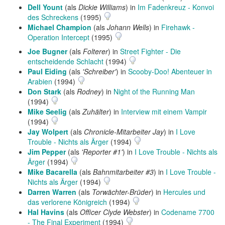
Dell Yount
(als
Dickie Williams
) in
Im Fadenkreuz - Konvoi
des Schreckens
(1995)
Michael Champion
(als
Johann Wells
) in
Firehawk -
Operation Intercept
(1995)
Joe Bugner
(als
Folterer
) in
Street Fighter - Die
entscheidende Schlacht
(1994)
Paul Eiding
(als
'Schreiber'
) in
Scooby-Doo! Abenteuer in
Arabien
(1994)
Don Stark
(als
Rodney
) in
Night of the Running Man
(1994)
Mike Seelig
(als
Zuhälter
) in
Interview mit einem Vampir
(1994)
Jay Wolpert
(als
Chronicle-Mitarbeiter Jay
) in
I Love
Trouble - Nichts als Ärger
(1994)
Jim Pepper
(als
'Reporter #1'
) in
I Love Trouble - Nichts als
Ärger
(1994)
Mike Bacarella
(als
Bahnmitarbeiter #3
) in
I Love Trouble -
Nichts als Ärger
(1994)
Darren Warren
(als
Torwächter-Brüder
) in
Hercules und
das verlorene Königreich
(1994)
Hal Havins
(als
Officer Clyde Webster
) in
Codename 7700
- The Final Experiment
(1994)