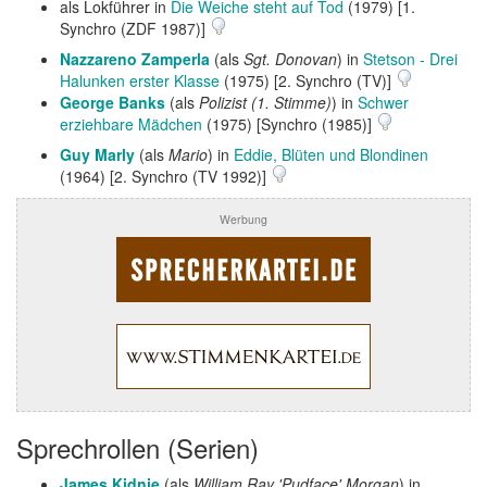
als Lokführer in
Die Weiche steht auf Tod
(1979) [1.
Synchro (ZDF 1987)]
Nazzareno Zamperla
(als
Sgt. Donovan
) in
Stetson - Drei
Halunken erster Klasse
(1975) [2. Synchro (TV)]
George Banks
(als
Polizist (1. Stimme)
) in
Schwer
erziehbare Mädchen
(1975) [Synchro (1985)]
Guy Marly
(als
Mario
) in
Eddie, Blüten und Blondinen
(1964) [2. Synchro (TV 1992)]
Werbung
Sprechrollen (Serien)
James Kidnie
(als
William Ray 'Pudface' Morgan
) in