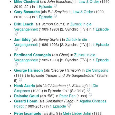
Mike Cicchetti
(als
John Blanchard
) in
Law & Order
(1990-
2010, 22-) in
1 Episode
Gary Basaraba
(als
P.J. Smyths
) in
Law & Order
(1990-
2010, 22-) in
1 Episode
Britt Leach
(als
Vernon Coutis
) in
Zurück in die
Vergangenheit
(1989-1993) [2. Synchro (TV)] in
1 Episode
Jan Eddy
(als
Benny Skyler
) in
Zurück in die
Vergangenheit
(1989-1993) [2. Synchro (TV)] in
1 Episode
Ferdinand Carangelo
(als
Ghee
) in
Zurück in die
Vergangenheit
(1989-1993) [2. Synchro (TV)] in
1 Episode
George Harrison
(als
'George Harrison'
) in
Die Simpsons
(1989-) in Episode
"Homer und die Sangesbrüder"
(Staffel
5)
Hank Azaria
(als
'Jeff Albertson (1. Stimme)'
) in
Die
Simpsons
(1989-) in Episode
"21"
(Staffel 2)
Daisuke Gouri
(als
'Bill'
) in
Peter Pan
(1989)
Gerard Horan
(als
Constabler Flagg
) in
Agatha Christies
Poirot
(1989-2013) in
1 Episode
Peter Iacangelo
(als
Mort
) in
Mein Lieber John
(1988-