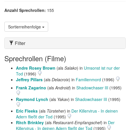
Anzahl Sprechrollen:
155
Sortierreihenfolge
Filter
Sprechrollen (Filme)
Andre Rosey Brown
(als
Salako
) in
Umsonst ist nur der
Tod
(1996)
Jeffrey Pillars
(als
Delacroix
) in
Familienmord
(1996)
Frank Zagarino
(als
Android
) in
Shadowchaser III
(1995)
Raymond Lynch
(als
Yakav
) in
Shadowchaser III
(1995)
Eric Fleeks
(als
Türsteher
) in
Der Killervirus - In deinen
Adern fließt der Tod
(1995)
Ritch Brinkley
(als
Restaurant-Empfangschef
) in
Der
Killervirus - In deinen Adern fließt der Tod
(1995)