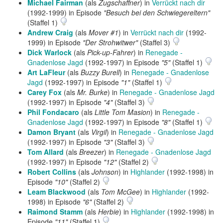
Michael Fairman
(als
Zugschaffner
) in
Verrückt nach dir
(1992-1999) in Episode
"Besuch bei den Schwiegereltern"
(Staffel 1)
Andrew Craig
(als
Mover #1
) in
Verrückt nach dir
(1992-
1999) in Episode
"Der Strohwitwer"
(Staffel 3)
Dick Warlock
(als
Pick-up-Fahrer
) in
Renegade -
Gnadenlose Jagd
(1992-1997) in Episode
"5"
(Staffel 1)
Art LaFleur
(als
Buzzy Burell
) in
Renegade - Gnadenlose
Jagd
(1992-1997) in Episode
"1"
(Staffel 1)
Carey Fox
(als
Mr. Burke
) in
Renegade - Gnadenlose Jagd
(1992-1997) in Episode
"4"
(Staffel 3)
Phil Fondacaro
(als
Little Tom Masion
) in
Renegade -
Gnadenlose Jagd
(1992-1997) in Episode
"8"
(Staffel 1)
Damon Bryant
(als
Virgil
) in
Renegade - Gnadenlose Jagd
(1992-1997) in Episode
"3"
(Staffel 3)
Tom Allard
(als
Breezer
) in
Renegade - Gnadenlose Jagd
(1992-1997) in Episode
"12"
(Staffel 2)
Robert Collins
(als
Johnson
) in
Highlander
(1992-1998) in
Episode
"10"
(Staffel 2)
Leam Blackwood
(als
Tom McGee
) in
Highlander
(1992-
1998) in Episode
"6"
(Staffel 2)
Raimond Stamm
(als
Herbie
) in
Highlander
(1992-1998) in
Episode
"11"
(Staffel 1)