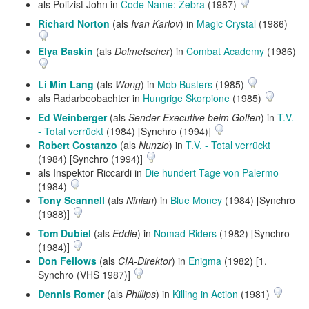
als Polizist John in
Code Name: Zebra
(1987)
Richard Norton
(als
Ivan Karlov
) in
Magic Crystal
(1986)
Elya Baskin
(als
Dolmetscher
) in
Combat Academy
(1986)
Li Min Lang
(als
Wong
) in
Mob Busters
(1985)
als Radarbeobachter in
Hungrige Skorpione
(1985)
Ed Weinberger
(als
Sender-Executive beim Golfen
) in
T.V.
- Total verrückt
(1984) [Synchro (1994)]
Robert Costanzo
(als
Nunzio
) in
T.V. - Total verrückt
(1984) [Synchro (1994)]
als Inspektor Riccardi in
Die hundert Tage von Palermo
(1984)
Tony Scannell
(als
Ninian
) in
Blue Money
(1984) [Synchro
(1988)]
Tom Dubiel
(als
Eddie
) in
Nomad Riders
(1982) [Synchro
(1984)]
Don Fellows
(als
CIA-Direktor
) in
Enigma
(1982) [1.
Synchro (VHS 1987)]
Dennis Romer
(als
Phillips
) in
Killing in Action
(1981)