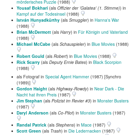
mörderisches Puzzle
(1988)
Yousaf Bokhari
(als
Offizier der 'Galatea' (1. Stimme)
) in
Kampf auf der Todesinsel
(1988)
István Hunyadkürthy
(als
Smuggler
) in
Hanna's War
(1988)
Brian McDermott
(als
Harry
) in
Für Königin und Vaterland
(1988)
Michael McCabe
(als
Schauspieler
) in
Blue Movies
(1988)
Robert Gould
(als
Robert
) in
Blue Movies
(1988)
Rick Scarry
(als
Deputy Ernie Bates
) in
Black Scorpion
(1988)
als Fotograf in
Special Agent Hammer
(1987) [Synchro
(1989)]
Gordon Haight
(als
Highway-Rowdy
) in
Near Dark - Die
Nacht hat ihren Preis
(1987)
Jim Stephan
(als
Polizist im Revier #3
) in
Monster Busters
(1987)
Daryl Anderson
(als
Co-Pilot
) in
Monster Busters
(1987)
Randal Patrick
(als
Stephens
) in
Mace
(1987)
Scott Green
(als
Trash
) in
Die Ledernacken
(1987)