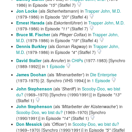
1986) in Episode
"15"
(Staffel 7)
Jon Locke
(als
Sicherheitsmann
) in
Trapper John, M.D.
(1979-1986) in Episode
"20"
(Staffel 4)
Ernest Harada
(als
Eskortenführer
) in
Trapper John, M.D.
(1979-1986) in Episode
"11"
(Staffel 7)
Bruce M. Fischer
(als
Pfleger Colfax
) in
Trapper John,
M.D.
(1979-1986) in Episode
"19"
(Staffel 4)
Dennis Burkley
(als
Goman Ragway
) in
Trapper John,
M.D.
(1979-1986) in Episode
"4"
(Staffel 7)
David Staller
(als
Anrufer
) in
CHiPs
(1977-1983) [Synchro
(1989-1992)] in
1 Episode
James Doohan
(als
'Minenarbeiter'
) in
Die Enterprise
(1973-1975) [2. Synchro (VHS 1994)] in
1 Episode
John Stephenson
(als
'Sheriff'
) in
Scooby-Doo, wo bist
du?
(1969–1970) [Synchro (1990/1991)] in Episode
"13"
(Staffel 1)
John Stephenson
(als
'Mitarbeiter der Küstenwache'
) in
Scooby-Doo, wo bist du?
(1969–1970) [Synchro
(1990/1991)] in Episode
"14"
(Staffel 1)
Don Messick
(als
'Officer'
) in
Scooby-Doo, wo bist du?
(1969–1970) [Synchro (1990/1991)] in Episode
"5"
(Staffel