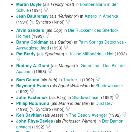
Martin Doyle
(als
Freddy Yost
) in
Bombenalarm in der
Schule
(1994)
Jean Dautremay
(als
'Verleihnix'
) in
Asterix in Amerika
(1994) [1. Synchro (Kino)]
Alvin Sanders
(als
Cop
) in
Die Rückkehr des Sherlock
Holmes
(1993)
Danny Goldman
(als
Carlton
) in
Palm Springs Detectives -
Ausweglose Jagd
(1993)
Pat Brady
(als
Spudman
) in
Kleine Millionärin in Not
(1993)
Rodney A. Grant
(als
Mangas
) in
Geronimo - Das Blut der
Apachen
(1993)
Sam Gauny
(als
Hub
) in
Trucker II
(1992)
Raymond Evans
(als
Agent Whiteside
) in
Shadowchaser
(1992)
John Pasternak
(als
King
) in
Shadowchaser
(1992)
Philip Notununu
(als
Mann in der Bar
) in
Dust Devil
(1992) [1. Synchro (Kino)]
Ken Davitian
(als
Jesse
) in
The Deadly Avenger
(1992)
John Rhys-Davies
(als
Professor Warren
) in
Der Dämon
erwacht
(1992)