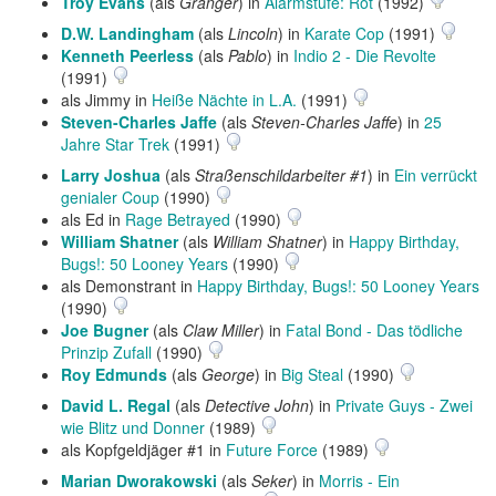
Troy Evans
(als
Granger
) in
Alarmstufe: Rot
(1992)
D.W. Landingham
(als
Lincoln
) in
Karate Cop
(1991)
Kenneth Peerless
(als
Pablo
) in
Indio 2 - Die Revolte
(1991)
als Jimmy in
Heiße Nächte in L.A.
(1991)
Steven-Charles Jaffe
(als
Steven-Charles Jaffe
) in
25
Jahre Star Trek
(1991)
Larry Joshua
(als
Straßenschildarbeiter #1
) in
Ein verrückt
genialer Coup
(1990)
als Ed in
Rage Betrayed
(1990)
William Shatner
(als
William Shatner
) in
Happy Birthday,
Bugs!: 50 Looney Years
(1990)
als Demonstrant in
Happy Birthday, Bugs!: 50 Looney Years
(1990)
Joe Bugner
(als
Claw Miller
) in
Fatal Bond - Das tödliche
Prinzip Zufall
(1990)
Roy Edmunds
(als
George
) in
Big Steal
(1990)
David L. Regal
(als
Detective John
) in
Private Guys - Zwei
wie Blitz und Donner
(1989)
als Kopfgeldjäger #1 in
Future Force
(1989)
Marian Dworakowski
(als
Seker
) in
Morris - Ein