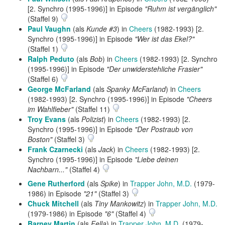
[2. Synchro (1995-1996)] in Episode
"Ruhm ist vergänglich"
(Staffel 9)
Paul Vaughn
(als
Kunde #3
) in
Cheers
(1982-1993) [2.
Synchro (1995-1996)] in Episode
"Wer ist das Ekel?"
(Staffel 1)
Ralph Peduto
(als
Bob
) in
Cheers
(1982-1993) [2. Synchro
(1995-1996)] in Episode
"Der unwiderstehliche Frasier"
(Staffel 6)
George McFarland
(als
Spanky McFarland
) in
Cheers
(1982-1993) [2. Synchro (1995-1996)] in Episode
"Cheers
im Wahlfieber"
(Staffel 11)
Troy Evans
(als
Polizist
) in
Cheers
(1982-1993) [2.
Synchro (1995-1996)] in Episode
"Der Postraub von
Boston"
(Staffel 3)
Frank Czarnecki
(als
Jack
) in
Cheers
(1982-1993) [2.
Synchro (1995-1996)] in Episode
"Liebe deinen
Nachbarn..."
(Staffel 4)
Gene Rutherford
(als
Spike
) in
Trapper John, M.D.
(1979-
1986) in Episode
"21"
(Staffel 3)
Chuck Mitchell
(als
Tiny Mankowitz
) in
Trapper John, M.D.
(1979-1986) in Episode
"6"
(Staffel 4)
Barney Martin
(als
Fella
) in
Trapper John, M.D.
(1979-