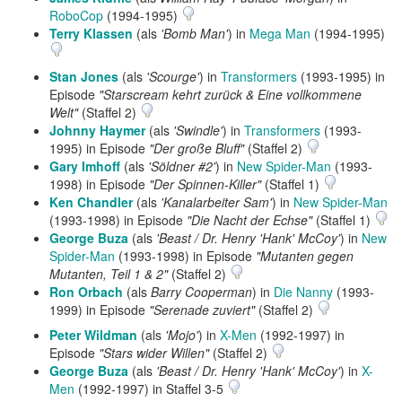
RoboCop
(1994-1995)
Terry Klassen
(als
'Bomb Man'
) in
Mega Man
(1994-1995)
Stan Jones
(als
'Scourge'
) in
Transformers
(1993-1995) in
Episode
"Starscream kehrt zurück & Eine vollkommene
Welt"
(Staffel 2)
Johnny Haymer
(als
'Swindle'
) in
Transformers
(1993-
1995) in Episode
"Der große Bluff"
(Staffel 2)
Gary Imhoff
(als
'Söldner #2'
) in
New Spider-Man
(1993-
1998) in Episode
"Der Spinnen-Killer"
(Staffel 1)
Ken Chandler
(als
'Kanalarbeiter Sam'
) in
New Spider-Man
(1993-1998) in Episode
"Die Nacht der Echse"
(Staffel 1)
George Buza
(als
'Beast / Dr. Henry 'Hank' McCoy'
) in
New
Spider-Man
(1993-1998) in Episode
"Mutanten gegen
Mutanten, Teil 1 & 2"
(Staffel 2)
Ron Orbach
(als
Barry Cooperman
) in
Die Nanny
(1993-
1999) in Episode
"Serenade zuviert"
(Staffel 2)
Peter Wildman
(als
'Mojo'
) in
X-Men
(1992-1997) in
Episode
"Stars wider Willen"
(Staffel 2)
George Buza
(als
'Beast / Dr. Henry 'Hank' McCoy'
) in
X-
Men
(1992-1997) in Staffel 3-5