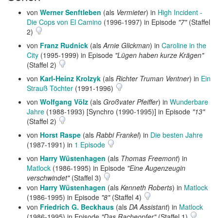
von
Werner Senftleben
(als
Vermieter
) in
High Incident -
Die Cops von El Camino
(1996-1997) in Episode
"7"
(Staffel
2)
von
Franz Rudnick
(als
Arnie Glickman
) in
Caroline in the
City
(1995-1999) in Episode
"Lügen haben kurze Krägen"
(Staffel 2)
von
Karl-Heinz Krolzyk
(als
Richter Truman Ventner
) in
Ein
Strauß Töchter
(1991-1996)
von
Wolfgang Völz
(als
Großvater Pfeiffer
) in
Wunderbare
Jahre
(1988-1993) [Synchro (1990-1995)] in Episode
"13"
(Staffel 2)
von
Horst Raspe
(als
Rabbi Frankel
) in
Die besten Jahre
(1987-1991) in
1 Episode
von
Harry Wüstenhagen
(als
Thomas Freemont
) in
Matlock
(1986-1995) in Episode
"Eine Augenzeugin
verschwindet"
(Staffel 3)
von
Harry Wüstenhagen
(als
Kenneth Roberts
) in
Matlock
(1986-1995) in Episode
"8"
(Staffel 4)
von
Friedrich G. Beckhaus
(als
DA Assistant
) in
Matlock
(1986-1995) in Episode
"Das Racheopfer"
(Staffel 1)