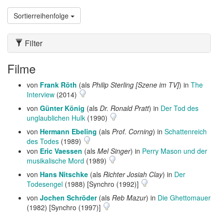
Sortierreihenfolge
Filter
Filme
von
Frank Röth
(als
Philip Sterling [Szene im TV]
) in
The
Interview
(2014)
von
Günter König
(als
Dr. Ronald Pratt
) in
Der Tod des
unglaublichen Hulk
(1990)
von
Hermann Ebeling
(als
Prof. Corning
) in
Schattenreich
des Todes
(1989)
von
Eric Vaessen
(als
Mel Singer
) in
Perry Mason und der
musikalische Mord
(1989)
von
Hans Nitschke
(als
Richter Josiah Clay
) in
Der
Todesengel
(1988) [Synchro (1992)]
von
Jochen Schröder
(als
Reb Mazur
) in
Die Ghettomauer
(1982) [Synchro (1997)]