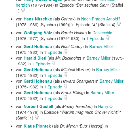
herzlich
(1979-1984) in Episode
"Der sechste Sinn"
(Staffel
1)
von
Hans Nitschke
(als
Conroy
) in
Noch Fragen Arnold?
(1978-1986) [Synchro (1999)] in Episode
"4"
(Staffel 4)
von
Wolfgang Völz
(als
Bernie Holian
) in
Delvecchio
(1976-1977) [Synchro (1979/1980)] in
1 Episode
von
Gerd Holtenau
(als
Noel Cadey
) in
Barney Miller
(1975-1982) in
1 Episode
von
Harald Dietl
(als
Mr. Buckholtz
) in
Barney Miller
(1975-
1982) in
1 Episode
von
Gerd Holtenau
(als
Mitchell Warner
) in
Barney Miller
(1975-1982) in
1 Episode
von
Gerd Holtenau
(als
Howard Spangler
) in
Barney Miller
(1975-1982) in
1 Episode
von
Gerd Holtenau
(als
Frank Rilling
) in
Barney Miller
(1975-1982) in
1 Episode
von
Norbert Gastell
(als
Maxey Reardon
) in
Harry O
(1974-1976) in Episode
"Warum mag mich Grover nicht?"
(Staffel 1)
von
Klaus Piontek
(als
Dr. Myron 'Bud' Herzog
) in