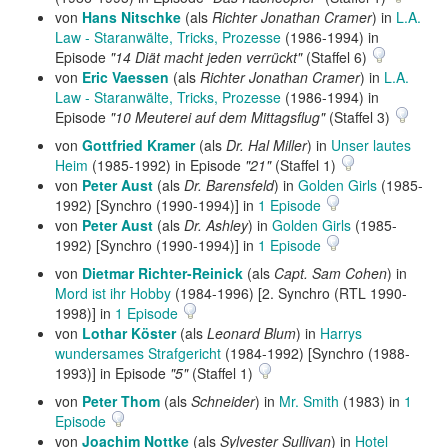
von
Hans Nitschke
(als
Richter Jonathan Cramer
) in
L.A.
Law - Staranwälte, Tricks, Prozesse
(1986-1994) in
Episode
"14 Diät macht jeden verrückt"
(Staffel 6)
von
Eric Vaessen
(als
Richter Jonathan Cramer
) in
L.A.
Law - Staranwälte, Tricks, Prozesse
(1986-1994) in
Episode
"10 Meuterei auf dem Mittagsflug"
(Staffel 3)
von
Gottfried Kramer
(als
Dr. Hal Miller
) in
Unser lautes
Heim
(1985-1992) in Episode
"21"
(Staffel 1)
von
Peter Aust
(als
Dr. Barensfeld
) in
Golden Girls
(1985-
1992) [Synchro (1990-1994)] in
1 Episode
von
Peter Aust
(als
Dr. Ashley
) in
Golden Girls
(1985-
1992) [Synchro (1990-1994)] in
1 Episode
von
Dietmar Richter-Reinick
(als
Capt. Sam Cohen
) in
Mord ist ihr Hobby
(1984-1996) [2. Synchro (RTL 1990-
1998)] in
1 Episode
von
Lothar Köster
(als
Leonard Blum
) in
Harrys
wundersames Strafgericht
(1984-1992) [Synchro (1988-
1993)] in Episode
"5"
(Staffel 1)
von
Peter Thom
(als
Schneider
) in
Mr. Smith
(1983) in
1
Episode
von
Joachim Nottke
(als
Sylvester Sullivan
) in
Hotel