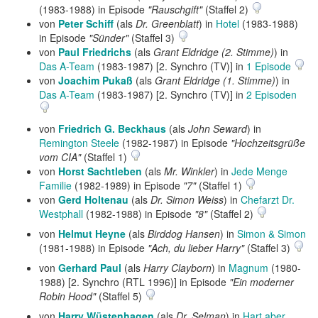
(1983-1988) in Episode
"Rauschgift"
(Staffel 2)
von
Peter Schiff
(als
Dr. Greenblatt
) in
Hotel
(1983-1988)
in Episode
"Sünder"
(Staffel 3)
von
Paul Friedrichs
(als
Grant Eldridge (2. Stimme)
) in
Das A-Team
(1983-1987) [2. Synchro (TV)] in
1 Episode
von
Joachim Pukaß
(als
Grant Eldridge (1. Stimme)
) in
Das A-Team
(1983-1987) [2. Synchro (TV)] in
2 Episoden
von
Friedrich G. Beckhaus
(als
John Seward
) in
Remington Steele
(1982-1987) in Episode
"Hochzeitsgrüße
vom CIA"
(Staffel 1)
von
Horst Sachtleben
(als
Mr. Winkler
) in
Jede Menge
Familie
(1982-1989) in Episode
"7"
(Staffel 1)
von
Gerd Holtenau
(als
Dr. Simon Weiss
) in
Chefarzt Dr.
Westphall
(1982-1988) in Episode
"8"
(Staffel 2)
von
Helmut Heyne
(als
Birddog Hansen
) in
Simon & Simon
(1981-1988) in Episode
"Ach, du lieber Harry"
(Staffel 3)
von
Gerhard Paul
(als
Harry Clayborn
) in
Magnum
(1980-
1988) [2. Synchro (RTL 1996)] in Episode
"Ein moderner
Robin Hood"
(Staffel 5)
von
Harry Wüstenhagen
(als
Dr. Selman
) in
Hart aber