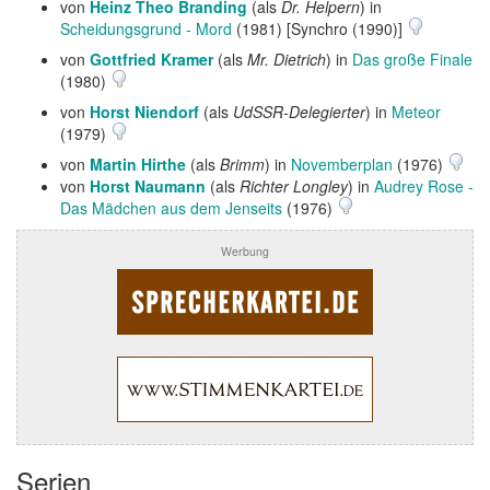
von
Heinz Theo Branding
(als
Dr. Helpern
) in
Scheidungsgrund - Mord
(1981) [Synchro (1990)]
von
Gottfried Kramer
(als
Mr. Dietrich
) in
Das große Finale
(1980)
von
Horst Niendorf
(als
UdSSR-Delegierter
) in
Meteor
(1979)
von
Martin Hirthe
(als
Brimm
) in
Novemberplan
(1976)
von
Horst Naumann
(als
Richter Longley
) in
Audrey Rose -
Das Mädchen aus dem Jenseits
(1976)
Werbung
Serien