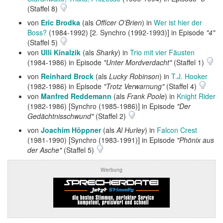
(Staffel 8)
von
Eric Brodka
(als
Officer O'Brien
) in
Wer ist hier der
Boss?
(1984-1992) [2. Synchro (1992-1993)] in Episode
"4"
(Staffel 5)
von
Ulli Kinalzik
(als
Sharky
) in
Trio mit vier Fäusten
(1984-1986) in Episode
"Unter Mordverdacht"
(Staffel 1)
von
Reinhard Brock
(als
Lucky Robinson
) in
T.J. Hooker
(1982-1986) in Episode
"Trotz Verwarnung"
(Staffel 4)
von
Manfred Reddemann
(als
Frank Poole
) in
Knight Rider
(1982-1986) [Synchro (1985-1986)] in Episode
"Der
Gedächtnisschwund"
(Staffel 2)
von
Joachim Höppner
(als
Al Hurley
) in
Falcon Crest
(1981-1990) [Synchro (1983-1991)] in Episode
"Phönix aus
der Asche"
(Staffel 5)
Werbung