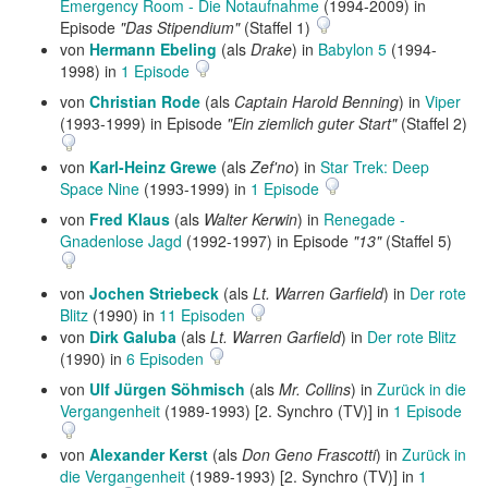
Emergency Room - Die Notaufnahme
(1994-2009) in
Episode
"Das Stipendium"
(Staffel 1)
von
Hermann Ebeling
(als
Drake
) in
Babylon 5
(1994-
1998) in
1 Episode
von
Christian Rode
(als
Captain Harold Benning
) in
Viper
(1993-1999) in Episode
"Ein ziemlich guter Start"
(Staffel 2)
von
Karl-Heinz Grewe
(als
Zef'no
) in
Star Trek: Deep
Space Nine
(1993-1999) in
1 Episode
von
Fred Klaus
(als
Walter Kerwin
) in
Renegade -
Gnadenlose Jagd
(1992-1997) in Episode
"13"
(Staffel 5)
von
Jochen Striebeck
(als
Lt. Warren Garfield
) in
Der rote
Blitz
(1990) in
11 Episoden
von
Dirk Galuba
(als
Lt. Warren Garfield
) in
Der rote Blitz
(1990) in
6 Episoden
von
Ulf Jürgen Söhmisch
(als
Mr. Collins
) in
Zurück in die
Vergangenheit
(1989-1993) [2. Synchro (TV)] in
1 Episode
von
Alexander Kerst
(als
Don Geno Frascotti
) in
Zurück in
die Vergangenheit
(1989-1993) [2. Synchro (TV)] in
1