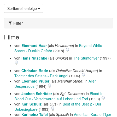
Sortierreihenfolge
Filter
Filme
von
Eberhard Haar
(als
Hawthorne
) in
Beyond White
Space - Dunkle Gefahr
(2018)
von
Hans Nitschke
(als
Smoke
) in
The Stuntdriver
(1997)
von
Christian Rode
(als
Detective Donald Harper
) in
Tochter des Satans - Dark Angel
(1994)
von
Eberhard Prüter
(als
Marshall Stone
) in
Alien
Desperados
(1994)
von
Jochen Schröder
(als
Sgt. Deveraux
) in
Blood In
Blood Out - Verschworen auf Leben und Tod
(1993)
von
Karl Schulz
(als
Gus
) in
Best of the Best 2 - Der
Unbesiegbare
(1993)
von
Karlheinz Tafel
(als
Spinelli
) in
American Karate Tiger