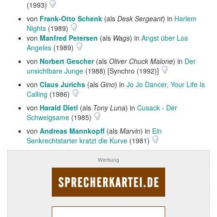
(1993)
von
Frank-Otto Schenk
(als
Desk Sergeant
) in
Harlem
Nights
(1989)
von
Manfred Petersen
(als
Wags
) in
Angst über Los
Angeles
(1989)
von
Norbert Gescher
(als
Oliver Chuck Malone
) in
Der
unsichtbare Junge
(1988) [Synchro (1992)]
von
Claus Jurichs
(als
Gino
) in
Jo Jo Dancer, Your Life Is
Calling
(1986)
von
Harald Dietl
(als
Tony Luna
) in
Cusack - Der
Schweigsame
(1985)
von
Andreas Mannkopff
(als
Marvin
) in
Ein
Senkrechtstarter kratzt die Kurve
(1981)
Werbung