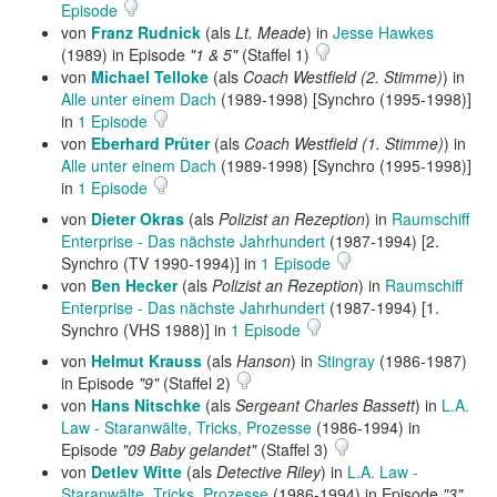
Episode
von
Franz Rudnick
(als
Lt. Meade
) in
Jesse Hawkes
(1989) in Episode
"1 & 5"
(Staffel 1)
von
Michael Telloke
(als
Coach Westfield (2. Stimme)
) in
Alle unter einem Dach
(1989-1998) [Synchro (1995-1998)]
in
1 Episode
von
Eberhard Prüter
(als
Coach Westfield (1. Stimme)
) in
Alle unter einem Dach
(1989-1998) [Synchro (1995-1998)]
in
1 Episode
von
Dieter Okras
(als
Polizist an Rezeption
) in
Raumschiff
Enterprise - Das nächste Jahrhundert
(1987-1994) [2.
Synchro (TV 1990-1994)] in
1 Episode
von
Ben Hecker
(als
Polizist an Rezeption
) in
Raumschiff
Enterprise - Das nächste Jahrhundert
(1987-1994) [1.
Synchro (VHS 1988)] in
1 Episode
von
Helmut Krauss
(als
Hanson
) in
Stingray
(1986-1987)
in Episode
"9"
(Staffel 2)
von
Hans Nitschke
(als
Sergeant Charles Bassett
) in
L.A.
Law - Staranwälte, Tricks, Prozesse
(1986-1994) in
Episode
"09 Baby gelandet"
(Staffel 3)
von
Detlev Witte
(als
Detective Riley
) in
L.A. Law -
Staranwälte, Tricks, Prozesse
(1986-1994) in Episode
"3"