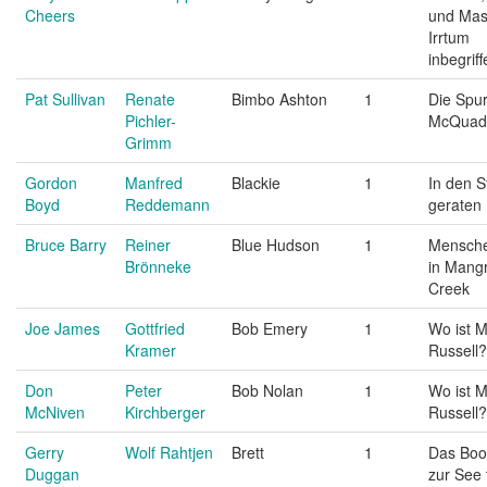
Cheers
und Mas
Irrtum
inbegriff
Pat Sullivan
Renate
Bimbo Ashton
1
Die Spu
Pichler-
McQuad
Grimm
Gordon
Manfred
Blackie
1
In den 
Boyd
Reddemann
geraten
Bruce Barry
Reiner
Blue Hudson
1
Mensch
Brönneke
in Mang
Creek
Joe James
Gottfried
Bob Emery
1
Wo ist M
Kramer
Russell?
Don
Peter
Bob Nolan
1
Wo ist M
McNiven
Kirchberger
Russell?
Gerry
Wolf Rahtjen
Brett
1
Das Boo
Duggan
zur See 