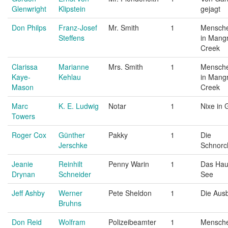
Glenwright
Klipstein
gejagt
Don Philps
Franz-Josef
Mr. Smith
1
Mensch
Steffens
in Mang
Creek
Clarissa
Marianne
Mrs. Smith
1
Mensch
Kaye-
Kehlau
in Mang
Mason
Creek
Marc
K. E. Ludwig
Notar
1
Nixe in 
Towers
Roger Cox
Günther
Pakky
1
Die
Jerschke
Schnorc
Jeanie
Reinhilt
Penny Warin
1
Das Hau
Drynan
Schneider
See
Jeff Ashby
Werner
Pete Sheldon
1
Die Aus
Bruhns
Don Reid
Wolfram
Polizeibeamter
1
Mensch