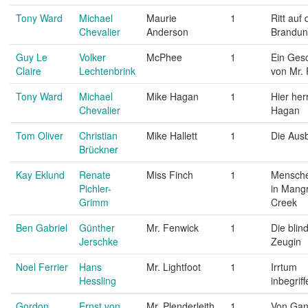
Tony Ward
Michael
Maurie
1
Ritt auf 
Chevalier
Anderson
Brandu
Guy Le
Volker
McPhee
1
Ein Ges
Claire
Lechtenbrink
von Mr.
Tony Ward
Michael
Mike Hagan
1
Hier her
Chevalier
Hagan
Tom Oliver
Christian
Mike Hallett
1
Die Aus
Brückner
Kay Eklund
Renate
Miss Finch
1
Mensch
Pichler-
in Mang
Grimm
Creek
Ben Gabriel
Günther
Mr. Fenwick
1
Die blin
Jerschke
Zeugin
Noel Ferrier
Hans
Mr. Lightfoot
1
Irrtum
Hessling
inbegriff
Gordon
Ernst von
Mr. Plenderleith
1
Von Gan