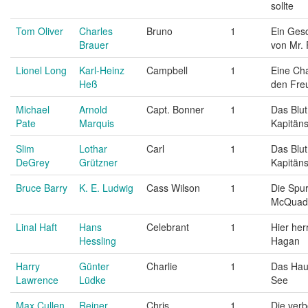
sollte
Tom Oliver
Charles
Bruno
1
Ein Ges
Brauer
von Mr.
Lionel Long
Karl-Heinz
Campbell
1
Eine Ch
Heß
den Fre
Michael
Arnold
Capt. Bonner
1
Das Blut
Pate
Marquis
Kapitän
Slim
Lothar
Carl
1
Das Blut
DeGrey
Grützner
Kapitän
Bruce Barry
K. E. Ludwig
Cass Wilson
1
Die Spu
McQuad
Linal Haft
Hans
Celebrant
1
Hier her
Hessling
Hagan
Harry
Günter
Charlie
1
Das Hau
Lawrence
Lüdke
See
Max Cullen
Reiner
Chris
1
Die ver