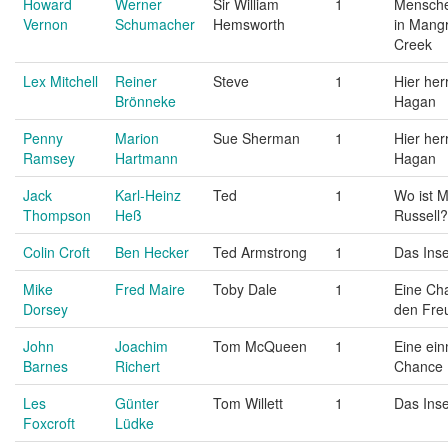
Howard
Werner
Sir William
1
Mensch
Vernon
Schumacher
Hemsworth
in Mang
Creek
Lex Mitchell
Reiner
Steve
1
Hier her
Brönneke
Hagan
Penny
Marion
Sue Sherman
1
Hier her
Ramsey
Hartmann
Hagan
Jack
Karl-Heinz
Ted
1
Wo ist M
Thompson
Heß
Russell?
Colin Croft
Ben Hecker
Ted Armstrong
1
Das Inse
Mike
Fred Maire
Toby Dale
1
Eine Ch
Dorsey
den Fre
John
Joachim
Tom McQueen
1
Eine ein
Barnes
Richert
Chance
Les
Günter
Tom Willett
1
Das Inse
Foxcroft
Lüdke