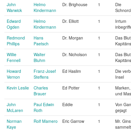
John
Helmo
Dr. Brighouse
1
Die
Warwick
Kindermann
Schnorc
Edward
Helmo
Dr. Elliott
1
Irrtum
Ogden
Kindermann
inbegriff
Redmond
Hans
Dr. Morgan
1
Das Blut
Phillips
Paetsch
Kapitän
Willie
Walter
Dr. Nicholson
1
Das Blut
Fennell
Bluhm
Kapitän
Howard
Franz-Josef
Ed Haslim
1
Die ver
Vernon
Steffens
Insel
Kevin Leslie
Charles
Ed Potter
1
Marken,
Brauer
und Ma
John
Paul Edwin
Eddie
1
Von Gan
McLaren
Roth
gejagt
Norman
Rolf Mamero
Eric Garrow
1
Mr. Gins
Kaye
sammelt