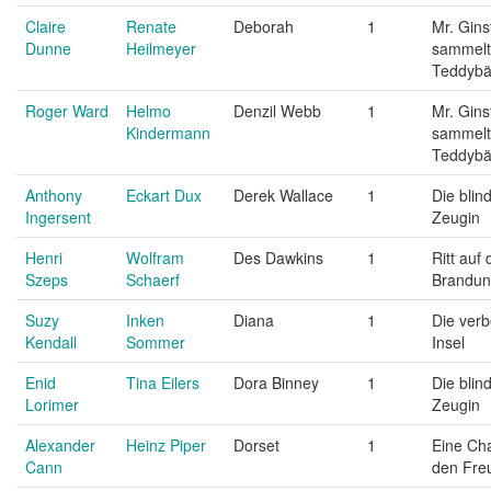
Claire
Renate
Deborah
1
Mr. Gins
Dunne
Heilmeyer
sammelt
Teddybä
Roger Ward
Helmo
Denzil Webb
1
Mr. Gins
Kindermann
sammelt
Teddybä
Anthony
Eckart Dux
Derek Wallace
1
Die blin
Ingersent
Zeugin
Henri
Wolfram
Des Dawkins
1
Ritt auf 
Szeps
Schaerf
Brandu
Suzy
Inken
Diana
1
Die ver
Kendall
Sommer
Insel
Enid
Tina Eilers
Dora Binney
1
Die blin
Lorimer
Zeugin
Alexander
Heinz Piper
Dorset
1
Eine Ch
Cann
den Fre