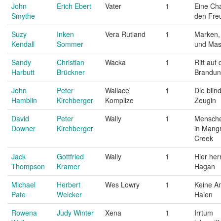
John
Erich Ebert
Vater
1
Eine Ch
Smythe
den Fre
Suzy
Inken
Vera Rutland
1
Marken,
Kendall
Sommer
und Ma
Sandy
Christian
Wacka
1
Ritt auf 
Harbutt
Brückner
Brandu
John
Peter
Wallace'
1
Die blin
Hamblin
Kirchberger
Komplize
Zeugin
David
Peter
Wally
1
Mensch
Downer
Kirchberger
in Mang
Creek
Jack
Gottfried
Wally
1
Hier her
Thompson
Kramer
Hagan
Michael
Herbert
Wes Lowry
1
Keine An
Pate
Weicker
Haien
Rowena
Judy Winter
Xena
1
Irrtum