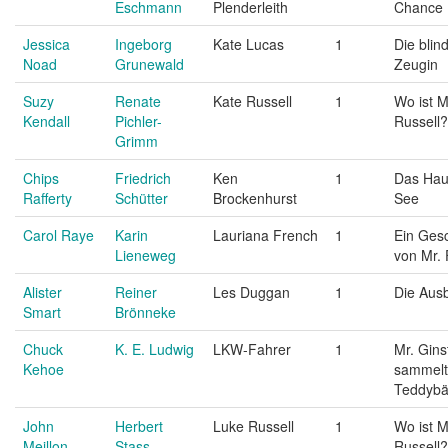
Eschmann
Plenderleith
Chance
Jessica
Ingeborg
Kate Lucas
1
Die blin
Noad
Grunewald
Zeugin
Suzy
Renate
Kate Russell
1
Wo ist M
Kendall
Pichler-
Russell?
Grimm
Chips
Friedrich
Ken
1
Das Hau
Rafferty
Schütter
Brockenhurst
See
Carol Raye
Karin
Lauriana French
1
Ein Ges
Lieneweg
von Mr.
Alister
Reiner
Les Duggan
1
Die Aus
Smart
Brönneke
Chuck
K. E. Ludwig
LKW-Fahrer
1
Mr. Gins
Kehoe
sammelt
Teddybä
John
Herbert
Luke Russell
1
Wo ist M
Meillon
Stass
Russell?