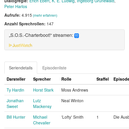
Dialogregie:
Erich Ebert
K. E. Ludwig
Ingeborg Grunewald
Peter Harlos
Aufrufe:
4.915
(mehr erfahren)
Anzahl Sprechrollen:
147
„S.O.S.-Charterboot!“ streamen:
Seriendetails
Episodenliste
Darsteller
Sprecher
Rolle
Staffel
Episod
Ty Hardin
Horst Stark
Moss Andrews
Jonathan
Lutz
Neal Winton
Sweet
Mackensy
Bill Hunter
Michael
'Lofty' Smith
1
Die Aus
Chevalier