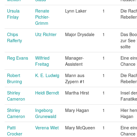
Ursula
Renate
Lynn Laker
1
Die Rac
Finlay
Pichler-
Rebelle
Grimm
Chips
Utz Richter
Major Drysdale
1
Das Boo
Rafferty
zur See 
sollte
Reg Evans
Wilfried
Manager-
1
Eine ein
Freitag
Assistent
Chance
Robert
K. E. Ludwig
Mann aus
1
Die Rac
Bruning
Zypern #1
Rebelle
Shirley
Heidi Berndt
Martha Hirst
1
Insel de
Cameron
Fanatike
Shirley
Ingeborg
Mary Hagan
1
Hier her
Cameron
Grunewald
Hagan
Patti
Verena Wiet
Mary McQueen
1
Eine ein
Crocker
Chance