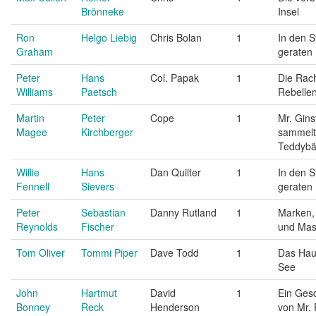
Brönneke
Insel
Ron
Helgo Liebig
Chris Bolan
1
In den 
Graham
geraten
Peter
Hans
Col. Papak
1
Die Rac
Williams
Paetsch
Rebelle
Martin
Peter
Cope
1
Mr. Gins
Magee
Kirchberger
sammelt
Teddybä
Willie
Hans
Dan Quilter
1
In den 
Fennell
Sievers
geraten
Peter
Sebastian
Danny Rutland
1
Marken,
Reynolds
Fischer
und Ma
Tom Oliver
Tommi Piper
Dave Todd
1
Das Hau
See
John
Hartmut
David
1
Ein Ges
Bonney
Reck
Henderson
von Mr.