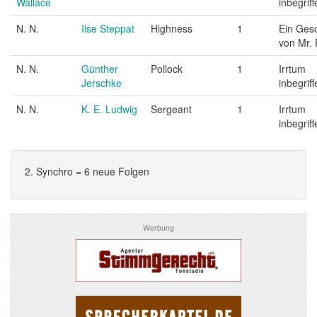
Wallace
inbegriff
N. N.
Ilse Steppat
Highness
1
Ein Ges
von Mr.
N. N.
Günther
Pollock
1
Irrtum
Jerschke
inbegriff
N. N.
K. E. Ludwig
Sergeant
1
Irrtum
inbegriff
2. Synchro = 6 neue Folgen
Werbung