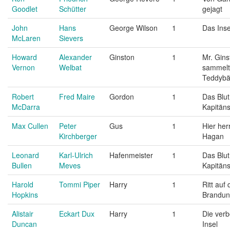
Goodlet
Schütter
gejagt
John
Hans
George Wilson
1
Das Inse
McLaren
Sievers
Howard
Alexander
Ginston
1
Mr. Gins
Vernon
Welbat
sammelt
Teddybä
Robert
Fred Maire
Gordon
1
Das Blut
McDarra
Kapitän
Max Cullen
Peter
Gus
1
Hier her
Kirchberger
Hagan
Leonard
Karl-Ulrich
Hafenmeister
1
Das Blut
Bullen
Meves
Kapitän
Harold
Tommi Piper
Harry
1
Ritt auf 
Hopkins
Brandu
Alistair
Eckart Dux
Harry
1
Die ver
Duncan
Insel