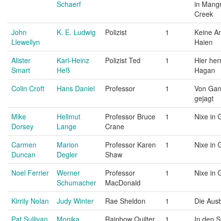
Schaerf
in Mang
Creek
John
K. E. Ludwig
Polizist
1
Keine An
Llewellyn
Haien
Alister
Karl-Heinz
Polizist Ted
1
Hier her
Smart
Heß
Hagan
Colin Croft
Hans Daniel
Professor
1
Von Gan
gejagt
Mike
Hellmut
Professor Bruce
1
Nixe in 
Dorsey
Lange
Crane
Carmen
Marion
Professor Karen
1
Nixe in 
Duncan
Degler
Shaw
Noel Ferrier
Werner
Professor
1
Nixe in 
Schumacher
MacDonald
Kirrily Nolan
Judy Winter
Rae Sheldon
1
Die Aus
Pat Sullivan
Monika
Rainbow Quilter
1
In den 