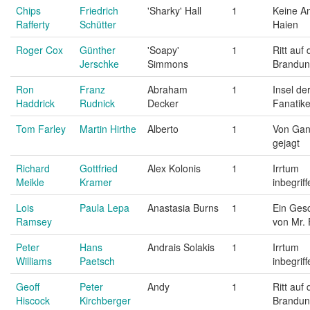
Chips
Friedrich
'Sharky' Hall
1
Keine An
Rafferty
Schütter
Haien
Roger Cox
Günther
'Soapy'
1
Ritt auf 
Jerschke
Simmons
Brandu
Ron
Franz
Abraham
1
Insel de
Haddrick
Rudnick
Decker
Fanatike
Tom Farley
Martin Hirthe
Alberto
1
Von Gan
gejagt
Richard
Gottfried
Alex Kolonis
1
Irrtum
Meikle
Kramer
inbegriff
Lois
Paula Lepa
Anastasia Burns
1
Ein Ges
Ramsey
von Mr.
Peter
Hans
Andrais Solakis
1
Irrtum
Williams
Paetsch
inbegriff
Geoff
Peter
Andy
1
Ritt auf 
Hiscock
Kirchberger
Brandu