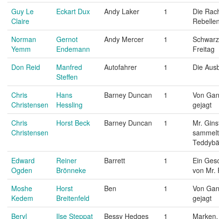
Guy Le
Eckart Dux
Andy Laker
1
Die Rac
Claire
Rebelle
Norman
Gernot
Andy Mercer
1
Schwarz
Yemm
Endemann
Freitag
Don Reid
Manfred
Autofahrer
1
Die Aus
Steffen
Chris
Hans
Barney Duncan
1
Von Gan
Christensen
Hessling
gejagt
Chris
Horst Beck
Barney Duncan
1
Mr. Gins
Christensen
sammelt
Teddybä
Edward
Reiner
Barrett
1
Ein Ges
Ogden
Brönneke
von Mr.
Moshe
Horst
Ben
1
Von Gan
Kedem
Breitenfeld
gejagt
Beryl
Ilse Steppat
Bessy Hedges
1
Marken,