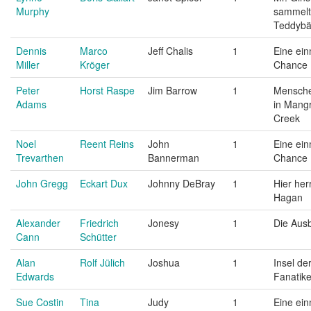
Murphy
sammelt
Teddybä
Dennis
Marco
Jeff Chalis
1
Eine ein
Miller
Kröger
Chance
Peter
Horst Raspe
Jim Barrow
1
Mensch
Adams
in Mang
Creek
Noel
Reent Reins
John
1
Eine ein
Trevarthen
Bannerman
Chance
John Gregg
Eckart Dux
Johnny DeBray
1
Hier her
Hagan
Alexander
Friedrich
Jonesy
1
Die Aus
Cann
Schütter
Alan
Rolf Jülich
Joshua
1
Insel de
Edwards
Fanatike
Sue Costin
Tina
Judy
1
Eine ein