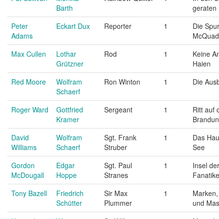
Barth
geraten
Peter
Eckart Dux
Reporter
1
Die Spu
Adams
McQuad
Max Cullen
Lothar
Rod
1
Keine An
Grützner
Haien
Red Moore
Wolfram
Ron Winton
1
Die Aus
Schaerf
Roger Ward
Gottfried
Sergeant
1
Ritt auf 
Kramer
Brandu
David
Wolfram
Sgt. Frank
1
Das Hau
Williams
Schaerf
Struber
See
Gordon
Edgar
Sgt. Paul
1
Insel de
McDougall
Hoppe
Stranes
Fanatike
Tony Bazell
Friedrich
Sir Max
1
Marken,
Schütter
Plummer
und Ma