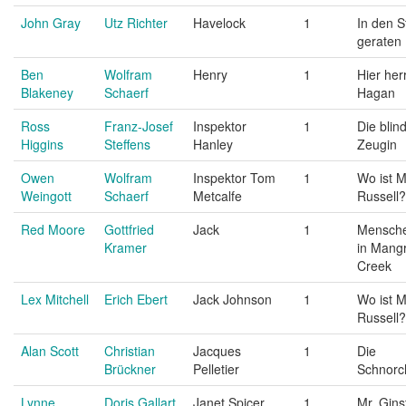
John Gray
Utz Richter
Havelock
1
In den 
geraten
Ben
Wolfram
Henry
1
Hier her
Blakeney
Schaerf
Hagan
Ross
Franz-Josef
Inspektor
1
Die blin
Higgins
Steffens
Hanley
Zeugin
Owen
Wolfram
Inspektor Tom
1
Wo ist M
Weingott
Schaerf
Metcalfe
Russell?
Red Moore
Gottfried
Jack
1
Mensch
Kramer
in Mang
Creek
Lex Mitchell
Erich Ebert
Jack Johnson
1
Wo ist M
Russell?
Alan Scott
Christian
Jacques
1
Die
Brückner
Pelletier
Schnorc
Lynne
Doris Gallart
Janet Spicer
1
Mr. Gins