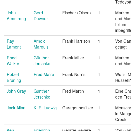
Teddybä
John
Gerd
Fischer (Olsen)
1
Marken,
Armstrong
Duwner
und Mas
Irrtum
inbegriff
Ray
Arnold
Frank Harrison
1
Von Gan
Lamont
Marquis
gejagt
Rhod
Günther
Frank Miller
1
Marken,
Walker
Jerschke
und Ma
Robert
Fred Maire
Frank Norris
1
Wo ist M
Bruning
Russell?
John Gray
Günther
Fred Martin
1
Eine Ch
Jerschke
den Fre
Jack Allan
K. E. Ludwig
Garagenbesitzer
1
Mensch
in Mang
Creek
Ken
Friedrich
George Revere
1
Von Gan