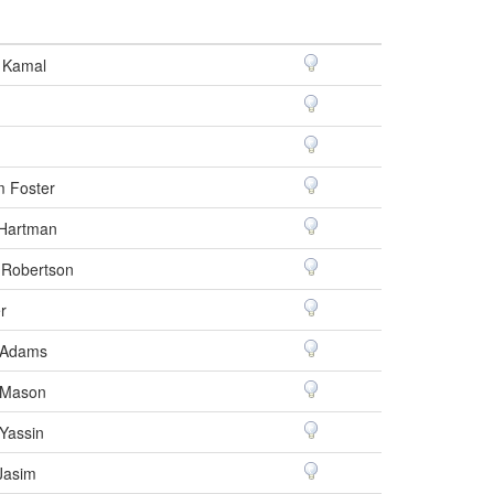
 Kamal
 Foster
 Hartman
Robertson
r
r Adams
r Mason
Yassin
Jasim