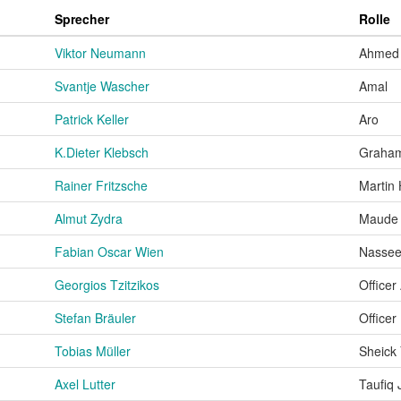
Sprecher
Rolle
Viktor Neumann
Ahmed
Svantje Wascher
Amal
Patrick Keller
Aro
K.Dieter Klebsch
Graham
Rainer Fritzsche
Martin
Almut Zydra
Maude 
Fabian Oscar Wien
Nassee
Georgios Tzitzikos
Office
Stefan Bräuler
Office
Tobias Müller
Sheick 
Axel Lutter
Taufiq 