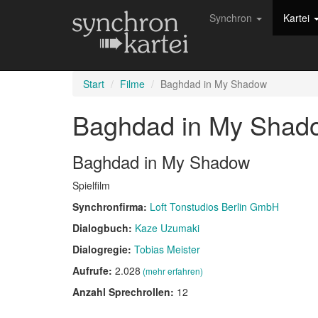
Synchron
Kartei
Start
Filme
Baghdad in My Shadow
Baghdad in My Sha
Baghdad in My Shadow
Spielfilm
Synchronfirma:
Loft Tonstudios Berlin GmbH
Dialogbuch:
Kaze Uzumaki
Dialogregie:
Tobias Meister
Aufrufe:
2.028
(mehr erfahren)
Anzahl Sprechrollen:
12