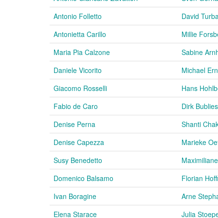
Antonio Folletto
David Turb
Antonietta Carillo
Millie Fors
Maria Pia Calzone
Sabine Arn
Daniele Vicorito
Michael Ern
Giacomo Rosselli
Hans Hohlb
Fabio de Caro
Dirk Bublies
Denise Perna
Shanti Chak
Denise Capezza
Marieke Oef
Susy Benedetto
Maximilian
Domenico Balsamo
Florian Hof
Ivan Boragine
Arne Steph
Elena Starace
Julia Stoepe