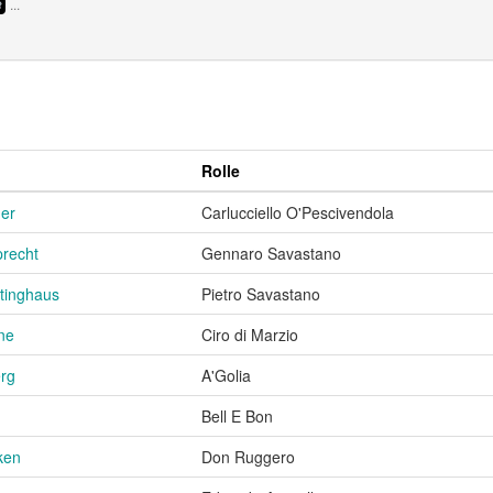
...
Rolle
er
Carlucciello O'Pescivendola
precht
Gennaro Savastano
tinghaus
Pietro Savastano
ne
Ciro di Marzio
erg
A'Golia
Bell E Bon
ken
Don Ruggero