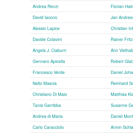
Andrea Renzi
Florian Hal
David Iacono
Jan Andree
Alessio Lapice
Christian In
Davide Colavini
Rainer Frit
Angela J. Ciaburri
Ann Vielha
Gennaro Apicella
Robert Glat
Francesco Verde
Daniel Joh
Nello Mascia
Reinhard 
Christiano Di Maio
Matthias Kl
Tania Garribba
Susanne Ge
Andrea di Maria
Daniel Mon
Carlo Caracciolo
Armin Schl