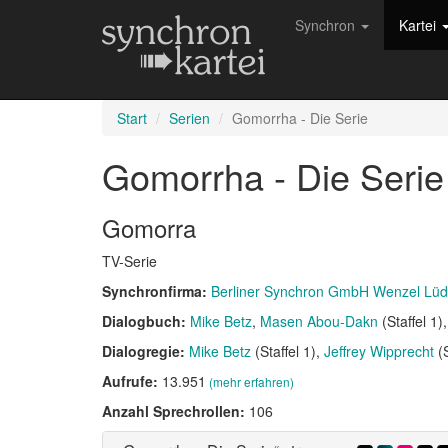
Synchron
Kartei
Start
Serien
Gomorrha - Die Serie
Gomorrha - Die Seri
Gomorra
TV-Serie
Synchronfirma:
Berliner Synchron GmbH Wenzel Lü
Dialogbuch:
Mike Betz
Masen Abou-Dakn
(Staffel 1)
Dialogregie:
Mike Betz
(Staffel 1)
Jeffrey Wipprecht
(S
Aufrufe:
13.951
(mehr erfahren)
Anzahl Sprechrollen:
106