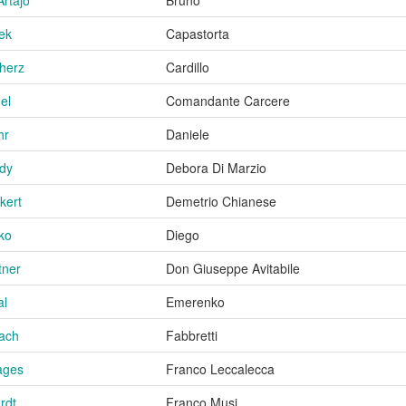
ek
Capastorta
herz
Cardillo
el
Comandante Carcere
hr
Daniele
ldy
Debora Di Marzio
kert
Demetrio Chianese
ko
Diego
tner
Don Giuseppe Avitabile
al
Emerenko
lach
Fabbretti
ages
Franco Leccalecca
rdt
Franco Musi