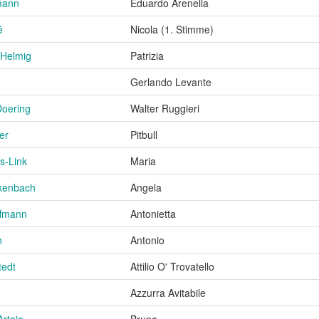
mann
Eduardo Arenella
é
Nicola (1. Stimme)
Helmig
Patrizia
Gerlando Levante
Doering
Walter Ruggieri
er
Pitbull
s-Link
Maria
kenbach
Angela
ffmann
Antonietta
n
Antonio
tedt
Attilio O' Trovatello
Azzurra Avitabile
Artajo
Bruno