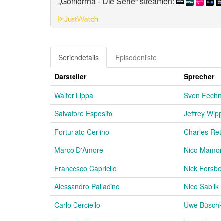
„Gomorrha - Die Serie“ streamen:
Seriendetails
Episodenliste
Darsteller
Sprecher
Walter Lippa
Sven Fechn
Salvatore Esposito
Jeffrey Wip
Fortunato Cerlino
Charles Ret
Marco D'Amore
Nico Mamo
Francesco Capriello
Nick Forsb
Alessandro Palladino
Nico Sablik
Carlo Cerciello
Uwe Büsch