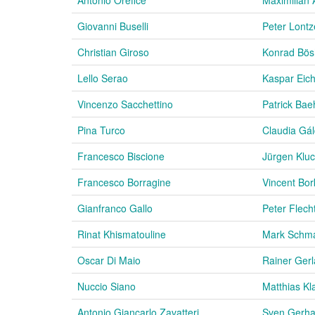
Giovanni Buselli
Peter Lontz
Christian Giroso
Konrad Bös
Lello Serao
Kaspar Eich
Vincenzo Sacchettino
Patrick Bae
Pina Turco
Claudia Gá
Francesco Biscione
Jürgen Kluc
Francesco Borragine
Vincent Bor
Gianfranco Gallo
Peter Flech
Rinat Khismatouline
Mark Schm
Oscar Di Maio
Rainer Ger
Nuccio Siano
Matthias Kl
Antonio Giancarlo Zavatteri
Sven Gerha