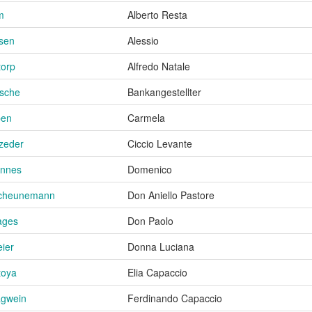
m
Alberto Resta
sen
Alessio
torp
Alfredo Natale
zsche
Bankangestellter
ben
Carmela
zeder
Ciccio Levante
annes
Domenico
Scheunemann
Don Aniello Pastore
ages
Don Paolo
ier
Donna Luciana
toya
Elia Capaccio
agwein
Ferdinando Capaccio