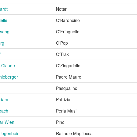
ardt
Notar
elle
O'Baroncino
osang
O'Fringuello
erg
O'Pop
f
O'Trak
-Claude
O'Zingariello
hleberger
Padre Mauro
Pasqualino
ddam
Patrizia
bach
Perla Musi
ar Wien
Pino
Ziegenbein
Raffaele Magliocca