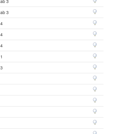
ab 3
ab 3
4
4
4
1
3