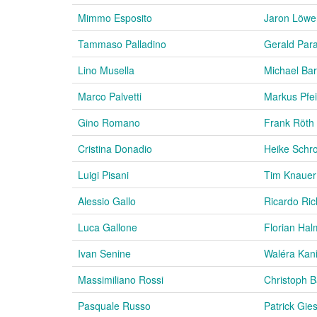
Mimmo Esposito
Jaron Löwe
Tammaso Palladino
Gerald Par
Lino Musella
Michael Bar
Marco Palvetti
Markus Pfei
Gino Romano
Frank Röth
Cristina Donadio
Heike Schro
Luigi Pisani
Tim Knauer
Alessio Gallo
Ricardo Ric
Luca Gallone
Florian Hal
Ivan Senine
Waléra Kani
Massimiliano Rossi
Christoph 
Pasquale Russo
Patrick Gie