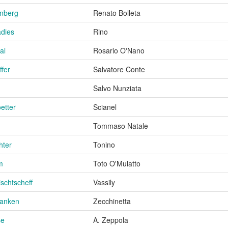
nberg
Renato Bolleta
adies
Rino
al
Rosario O'Nano
ffer
Salvatore Conte
Salvo Nunziata
etter
Scianel
Tommaso Natale
hter
Tonino
m
Toto O'Mulatto
schtscheff
Vassily
Banken
Zecchinetta
se
A. Zeppola