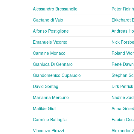
Alessandro Bressanello
Peter Reinh
Gaetano di Vaio
Ekkehardt B
Alfonso Postiglione
Andreas H
Emanuele Vicorito
Nick Forsb
Carmine Monaco
Roland Wol
Gianluca Di Gennaro
René Dawn
Giandomenico Cupaiuolo
Stephan Sc
David Sontag
Dirk Petrick
Marianna Mercurio
Nadine Za
Matilde Gioli
Anna Grise
Carmine Battaglia
Fabian Osc
Vincenzo Pirozzi
Alexander 