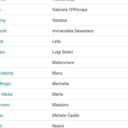
a
Gabriele O'Principe
berg
Gessica
hold
Immacolata Savastano
st
Lello
ein
Luigi Sivieri
Malammore
raborty
Manu
finger
Marinella
e Häcke
Marta
fmann
Massimo
an
Michele Casillo
l
Noemi