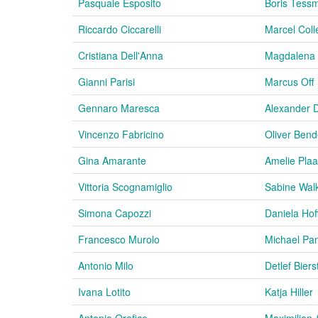
Pasquale Esposito
Boris Tess
Riccardo Ciccarelli
Marcel Coll
Cristiana Dell'Anna
Magdalena 
Gianni Parisi
Marcus Off
Gennaro Maresca
Alexander 
Vincenzo Fabricino
Oliver Bend
Gina Amarante
Amelie Plaa
Vittoria Scognamiglio
Sabine Wal
Simona Capozzi
Daniela Ho
Francesco Murolo
Michael Pa
Antonio Milo
Detlef Biers
Ivana Lotito
Katja Hiller
Antonio Orefice
Maximilian 