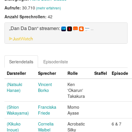
Aufrufe:
30.710
(mehr erfahren)
Anzahl Sprechrollen:
42
„Dan Da Dan“ streamen:
...
Seriendetails
Episodenliste
Darsteller
Sprecher
Rolle
Staffel
Episode
(Natsuki
Vincent
Ken
Hanae)
Borko
'Okarun'
Takakura
(Shion
Franciska
Momo
Wakayama)
Friede
Ayase
(Kikuko
Cornelia
Acrobatic
6 & 7
Inoue)
Waibel
Silky