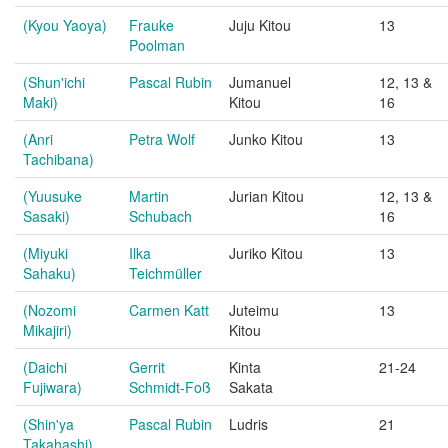
(Kyou Yaoya)
Frauke
Juju Kitou
13
Poolman
(Shun'ichi
Pascal Rubin
Jumanuel
12, 13 &
Maki)
Kitou
16
(Anri
Petra Wolf
Junko Kitou
13
Tachibana)
(Yuusuke
Martin
Jurian Kitou
12, 13 &
Sasaki)
Schubach
16
(Miyuki
Ilka
Juriko Kitou
13
Sahaku)
Teichmüller
(Nozomi
Carmen Katt
Juteimu
13
Mikajiri)
Kitou
(Daichi
Gerrit
Kinta
21-24
Fujiwara)
Schmidt-Foß
Sakata
(Shin'ya
Pascal Rubin
Ludris
21
Takahashi)