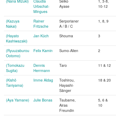
(Nana Mizuki)
Claudia
Seiko
1, 3-8,
Urbschat-
Ayase
10-12
Mingues
(Kazuya
Rainer
Serporianer
1, 8, 9
Nakai)
Fritzsche
A / B / C
(Hayato
Jan Küch
Shouma
3
Kashiwazaki)
(Ryuuzaburou
Felix Kamin
Sumo-Alien
2
Ootomo)
(Tomokazu
Dennis
Taro
11 & 12
Sugita)
Herrmann
(Kishô
Imme Aldag
Toshirou,
18 & 20
Taniyama)
Hayashi-
Sänger
(Aya Yamane)
Julie Bonas
Tsubame,
5, 6 &
Airas
10
Freundin