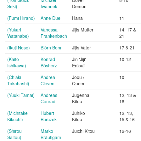
(Tomokazu
Michael
Dover
8-10
Seki)
Iwannek
Demon
(Fumi Hirano)
Anne Düe
Hana
11
(Yukari
Vanessa
Jijis Mutter
14, 17 &
Watanabe)
Frankenbach
21
(Ikuji Nose)
Björn Bonn
Jijis Vater
17 & 21
(Kaito
Konrad
Jin 'Jiji'
10-12
Ishikawa)
Bösherz
Enjouji
(Chiaki
Andrea
Joou /
10
Takahashi)
Cleven
Queen
(Yuuki Tamai)
Andreas
Jugenna
12, 13 &
Conrad
Kitou
16
(Michitake
Hubert
Juhiko
12, 13,
Kikuchi)
Burczek
Kitou
15 & 16
(Shirou
Marko
Juichi Kitou
12-16
Saitou)
Bräutigam