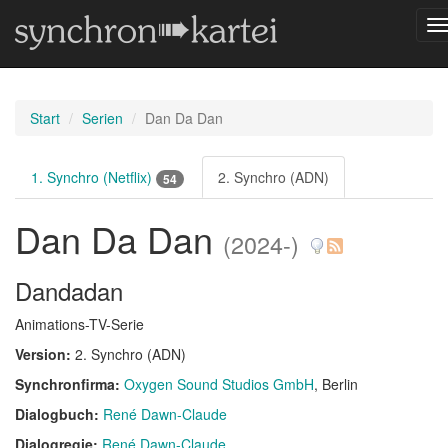
N
u
Start
Serien
Dan Da Dan
1. Synchro (Netflix)
2. Synchro (ADN)
54
Dan Da Dan
(2024-)
Dandadan
Animations-TV-Serie
Version:
2. Synchro (ADN)
Synchronfirma:
Oxygen Sound Studios GmbH
, Berlin
Dialogbuch:
René Dawn-Claude
Dialogregie:
René Dawn-Claude