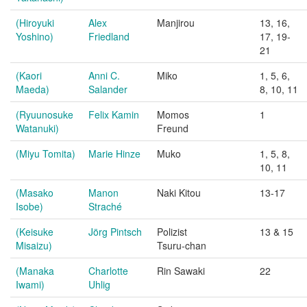
(Hiroyuki
Alex
Manjirou
13, 16,
Yoshino)
Friedland
17, 19-
21
(Kaori
Anni C.
Miko
1, 5, 6,
Maeda)
Salander
8, 10, 11
(Ryuunosuke
Felix Kamin
Momos
1
Watanuki)
Freund
(Miyu Tomita)
Marie Hinze
Muko
1, 5, 8,
10, 11
(Masako
Manon
Naki Kitou
13-17
Isobe)
Straché
(Keisuke
Jörg Pintsch
Polizist
13 & 15
Misaizu)
Tsuru-chan
(Manaka
Charlotte
Rin Sawaki
22
Iwami)
Uhlig