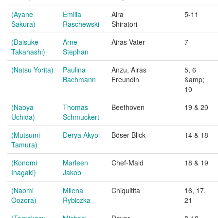
(Ayane
Emilia
Aira
5-11
Sakura)
Raschewski
Shiratori
(Daisuke
Arne
Airas Vater
7
Takahashi)
Stephan
(Natsu Yorita)
Paulina
Anzu, Airas
5, 6
Bachmann
Freundin
&amp;
10
(Naoya
Thomas
Beethoven
19 & 20
Uchida)
Schmuckert
(Mutsumi
Derya Akyol
Böser Blick
14 & 18
Tamura)
(Konomi
Marleen
Chef-Maid
18 & 19
Inagaki)
Jakob
(Naomi
Milena
Chiquitita
16, 17,
Oozora)
Rybiczka
21