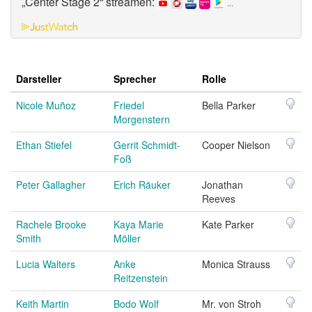
„Center Stage 2“ streamen:
...
Darsteller
Sprecher
Rolle
Nicole Muñoz
Friedel
Bella Parker
Morgenstern
Ethan Stiefel
Gerrit Schmidt-
Cooper Nielson
Foß
Peter Gallagher
Erich Räuker
Jonathan
Reeves
Rachele Brooke
Kaya Marie
Kate Parker
Smith
Möller
Lucia Walters
Anke
Monica Strauss
Reitzenstein
Keith Martin
Bodo Wolf
Mr. von Stroh