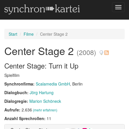
Navig
umsch
Start
Filme
Center Stage 2
Center Stage 2
(2008)
Center Stage: Turn it Up
Spielfilm
Synchronfirma:
Scalamedia GmbH
, Berlin
Dialogbuch:
Jörg Hartung
Dialogregie:
Marion Schöneck
Aufrufe:
2.636
(mehr erfahren)
Anzahl Sprechrollen:
11