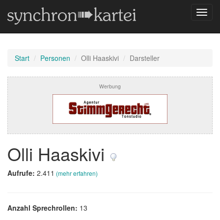
Navig
umsch
Start
Personen
Olli Haaskivi
Darsteller
Werbung
Olli Haaskivi
Aufrufe:
2.411
(mehr erfahren)
Anzahl Sprechrollen:
13