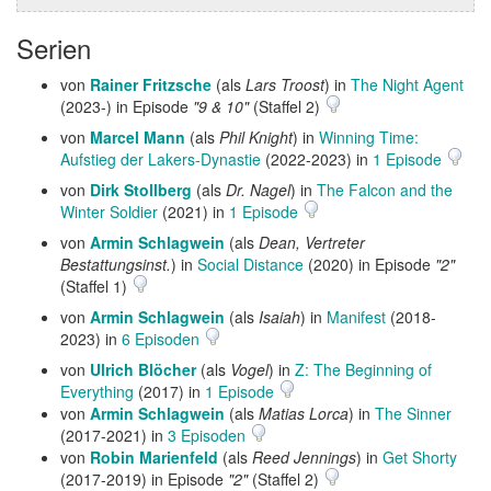
Serien
von
Rainer Fritzsche
(als
Lars Troost
) in
The Night Agent
(2023-) in Episode
"9 & 10"
(Staffel 2)
von
Marcel Mann
(als
Phil Knight
) in
Winning Time:
Aufstieg der Lakers-Dynastie
(2022-2023) in
1 Episode
von
Dirk Stollberg
(als
Dr. Nagel
) in
The Falcon and the
Winter Soldier
(2021) in
1 Episode
von
Armin Schlagwein
(als
Dean, Vertreter
Bestattungsinst.
) in
Social Distance
(2020) in Episode
"2"
(Staffel 1)
von
Armin Schlagwein
(als
Isaiah
) in
Manifest
(2018-
2023) in
6 Episoden
von
Ulrich Blöcher
(als
Vogel
) in
Z: The Beginning of
Everything
(2017) in
1 Episode
von
Armin Schlagwein
(als
Matias Lorca
) in
The Sinner
(2017-2021) in
3 Episoden
von
Robin Marienfeld
(als
Reed Jennings
) in
Get Shorty
(2017-2019) in Episode
"2"
(Staffel 2)